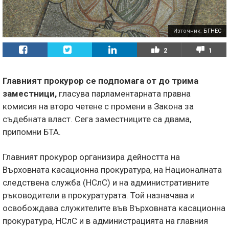
Източник:
БГНЕС
2
1
Главният прокурор се подпомага от до трима
заместници,
гласува парламентарната правна
комисия на второ четене с промени в Закона за
съдебната власт. Сега заместниците са двама,
припомни БТА.
Главният прокурор организира дейността на
Върховната касационна прокуратура, на Националната
следствена служба (НСлС) и на административните
ръководители в прокуратурата. Той назначава и
освобождава служителите във Върховната касационна
прокуратура, НСлС и в администрацията на главния