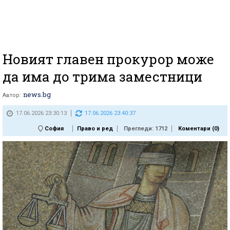
Новият главен прокурор може
да има до трима заместници
news.bg
Автор:
17.06.2026 23:30:13
17.06.2026 23:40:37
София
Право и ред
Прегледи: 1712
Коментари (
0
)