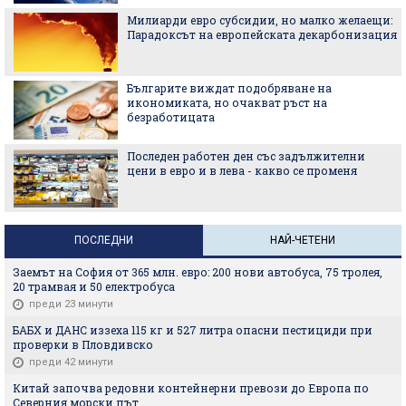
Милиарди евро субсидии, но малко желаещи:
Парадоксът на европейската декарбонизация
Българите виждат подобряване на
икономиката, но очакват ръст на
безработицата
Последен работен ден със задължителни
цени в евро и в лева - какво се променя
ПОСЛЕДНИ
НАЙ-ЧЕТЕНИ
Заемът на София от 365 млн. евро: 200 нови автобуса, 75 тролея,
20 трамвая и 50 електробуса
преди 23 минути
БАБХ и ДАНС иззеха 115 кг и 527 литра опасни пестициди при
проверки в Пловдивско
преди 42 минути
Китай започва редовни контейнерни превози до Европа по
Северния морски път