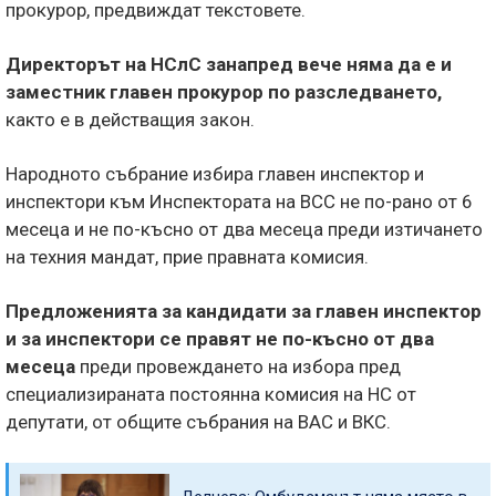
прокурор, предвиждат текстовете.
Директорът на НСлС занапред вече няма да е и
заместник главен прокурор по разследването,
както е в действащия закон.
Народното събрание избира главен инспектор и
инспектори към Инспектората на ВСС не по-рано от 6
месеца и не по-късно от два месеца преди изтичането
на техния мандат, прие правната комисия.
Предложенията за кандидати за главен инспектор
и за инспектори се правят не по-късно от два
месеца
преди провеждането на избора пред
специализираната постоянна комисия на НС от
депутати, от общите събрания на ВАС и ВКС.