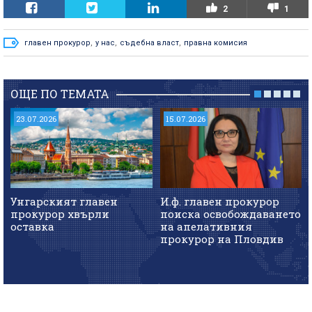
2
1
главен прокурор
,
у нас
,
съдебна власт
,
правна комисия
ОЩЕ ПО ТЕМАТА
23.07.2026
15.07.2026
Унгарският главен
И.ф. главен прокурор
прокурор хвърли
поиска освобождаването
оставка
на апелативния
прокурор на Пловдив