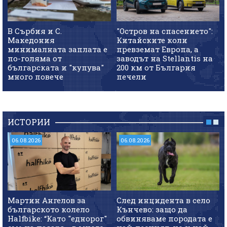
В Сърбия и С.
"Остров на спасението":
Македония
Китайските коли
минималната заплата е
превземат Европа, а
по-голяма от
заводът на Stellantis на
българската и "купува"
200 км от България
много повече
печели
ИСТОРИИ
06.08.2026
06.08.2026
Мартин Ангелов за
След инцидента в село
българското колело
Кънчево: защо да
Halfbike: “Като "еднорог"
обвиняваме породата е