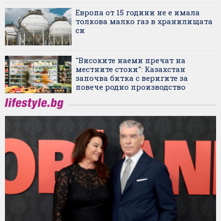
Европа от 15 години не е имала
толкова малко газ в хранилищата
си
"Високите наеми пречат на
местните стоки": Казахстан
започва битка с веригите за
повече родно производство