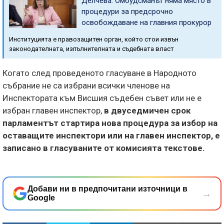
Делчева: Омбудсманът няма място в
процедури за предсрочно
освобождаване на главния прокурор
Институцията е правозащитен орган, който стои извън
законодателната, изпълнителната и съдебната власт
Когато след проведеното гласуване в Народното
събрание не са избрани всички членове на
Инспектората към Висшия съдебен съвет или не е
избран главен инспектор,
в двуседмичен срок
парламентът стартира нова процедура за избор на
оставащите инспектори или на главен инспектор, е
записано в гласуваните от комисията текстове.
Добави ни в предпочитани източници в
→
Google