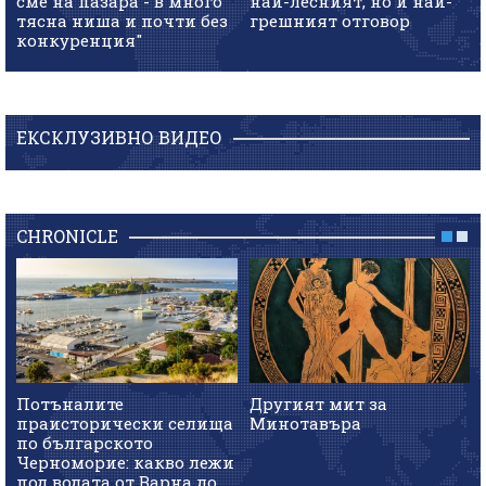
сме на пазара - в много
най-лесният, но и най-
тясна ниша и почти без
грешният отговор
конкуренция"
ЕКСКЛУЗИВНО ВИДЕО
CHRONICLE
Потъналите
Другият мит за
праисторически селища
Минотавъра
по българското
Черноморие: какво лежи
под водата от Варна до