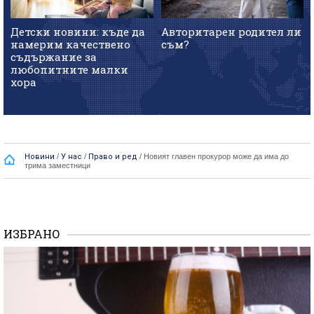
Детски новини: къде да
Авторитарен родител ли
намерим качествено
съм?
съдържание за
любопитните малки
хора
Новини
/
У нас
/
Право и ред
/
Новият главен прокурор може да има до
трима заместници
ИЗБРАНО