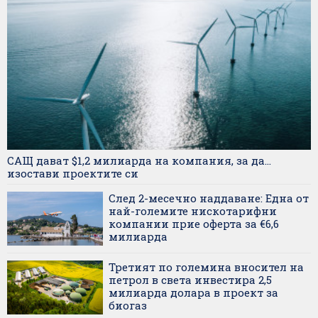
САЩ дават $1,2 милиарда на компания, за да...
изостави проектите си
След 2-месечно наддаване: Една от
най-големите нискотарифни
компании прие оферта за €6,6
милиарда
Третият по големина вносител на
петрол в света инвестира 2,5
милиарда долара в проект за
биогаз