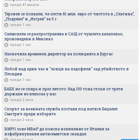
преди 47 минути
Терзиев се похвали, че пести 81 млн. евро от чистота в „Слатина”,
„Подуяне” и „Изгрев” за 5 г.
преди 1 час
Салмонела се разпространява в САЩ от чушлета халапеньо,
произведени в Мексико
преди 1 час
Назначиха временен директор на полицията в Бургас
преди 1 час
Побой над един час и "ловци на педофили" зад убийството в
Пловдив
преди 1 час
БАБХ не се спира и през лятото: Над 150 тона стоки от трети
държави не влязоха у нас
преди 2 часа
Спорът за военната служба поставя под натиск Бецалел
Смотрич преди изборите
преди 2 часа
ВМРО зове МВнР да поиска извинение от Италия за
изфабрикувания антисемитски скандал
преди 2 часа