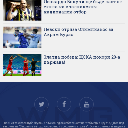
Леонардо Бонучи ще бъде част от
екипа на италианския
национален отбор
Левски отряза Олимпиакос за
Акрам Бурас
Златна победа: ЦСКА покори 20-а
държава!
Всички текстове публикувани в News.bg са собственост на "Уеб Медия Груп" АД и са под
закрила на "Закона за авторското право и сродните му права". Всички снимки и видеа са