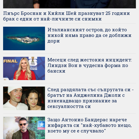
Пиърс Броснан и Кийли Шей празнуват 25 години
брак с едни от най-личните си снимки
Италианският остров, до който
никой няма право да се доближи
дори
Месеци след жестокия инцидент:
Линдзи Вон в чудесна форма по
бански
След раздялата със съпругата си -
братът на Анджелина Джоли с
изненадващо признание за
сексуалността си
Защо Антонио Бандерас нарече
инфаркта си "най-хубавото нещо,
което му се е случвало"