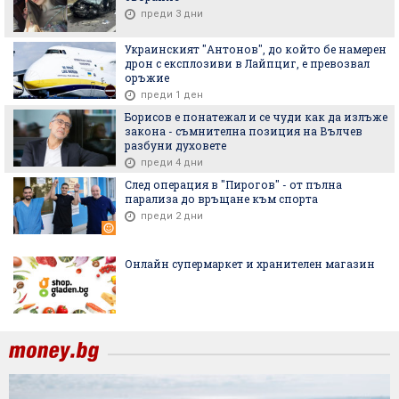
преди 3 дни
Украинският "Антонов", до който бе намерен
дрон с експлозиви в Лайпциг, е превозвал
оръжие
преди 1 ден
Борисов е понатежал и се чуди как да излъже
закона - съмнителна позиция на Вълчев
разбуни духовете
преди 4 дни
След операция в "Пирогов" - от пълна
парализа до връщане към спорта
преди 2 дни
Онлайн супермаркет и хранителен магазин