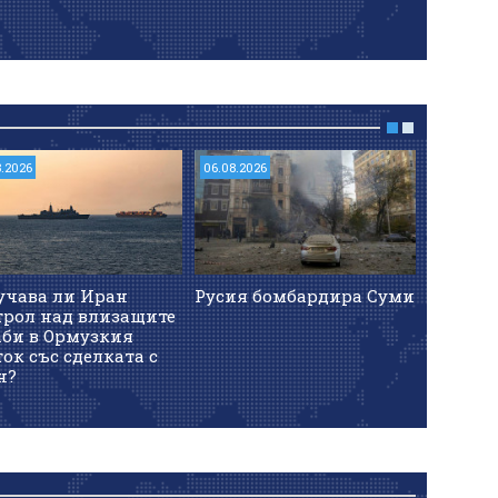
8.2026
06.08.2026
06.08.202
учава ли Иран
Русия бомбардира Суми
Напреж
трол над влизащите
проток.
аби в Ормузкия
танкер 
ок със сделката с
взрива
н?