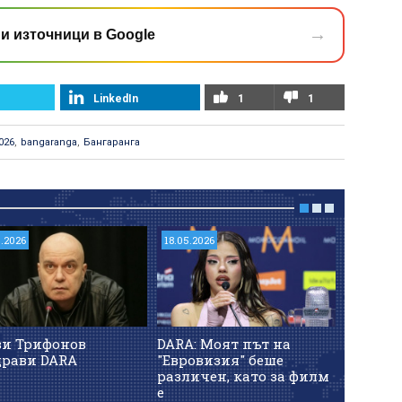
→
и източници в Google
LinkedIn
1
1
026
,
bangaranga
,
Бангаранга
5.2026
18.05.2026
17.05.202
ви Трифонов
DARA: Моят път на
DARA с
драви DARA
"Евровизия" беше
Еврови
различен, като за филм
е