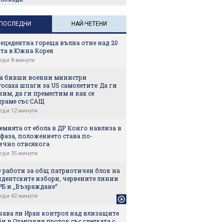
ПОСЛЕДНИ
НАЙ-ЧЕТЕНИ
ецедентна гореща вълна отне над 20
та в Южна Корея
еди 8 минути
а бивши военни министри
осаха шпаги за US самолетите: Да ги
им, да ги преместим и как се
ираме със САЩ
еди 12 минути
мията от ебола в ДР Конго навлиза в
фаза, положението става по-
ично отвсякога
еди 35 минути
 работи за общ патриотичен блок на
идентските избори, червените линии
РБ и „Възраждане“
еди 42 минути
чава ли Иран контрол над влизащите
и в Ормузкия проток със сделката с