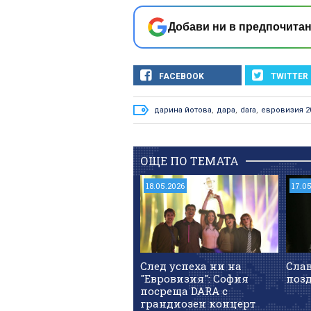
Добави ни в предпочитан
FACEBOOK
TWITTER
дарина йотова
,
дара
,
dara
,
евровизия 2
ОЩЕ ПО ТЕМАТА
18.05.2026
17.0
След успеха ни на
Сла
"Евровизия": София
поз
посреща DARA с
грандиозен концерт