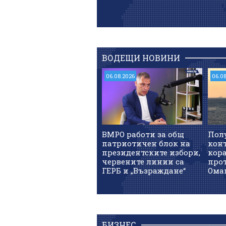
ВОДЕЩИ НОВИНИ
06.08.2026
06.0
ВМРО работи за общ
Пол
патриотичен блок на
кон
президентските избори,
кор
червените линии са
прот
ГЕРБ и „Възраждане“
Ома
БИЗНЕС