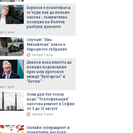
Борисов е понатежал и
се чуди как да излъже
закона - съмнителна
позиция на Вълчев
разбуни духовете
ди 2 дни
Случаят "Ива
Михайлова" влиза в
Народното събрание
преди 1 ден
Денков иска властта да
покаже подписания
през юли протокол
между "Булгаргаз" и
"Боташ"
ди 1 ден
Осем дни без топла
вода: "Топлофикация"
започва ремонт в София
от 3 до 10 август
преди 3 дни
Онлайн супермаркет и
хранителен магазин