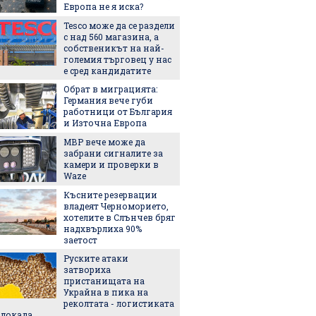
Европа не я иска?
Tesco може да се раздели
Пет не
с над 560 магазина, а
използ
собственикът на най-
чекмед
големия търговец у нас
и зеле
е сред кандидатите
хладил
Обрат в миграцията:
Държав
Германия вече губи
евтини
работници от България
ток в с
и Източна Европа
МВР вече може да
Изнена
забрани сигналите за
опреде
камери и проверки в
добрия
Waze
според 
останал
Късните резервации
След Т
владеят Черноморието,
още ед
хотелите в Слънчев бряг
официа
надхвърлиха 90%
името с
заетост
Руските атаки
Къде в
затвориха
безпла
пристанищата на
отпад
Украйна в пика на
реколтата - логистиката
блокада