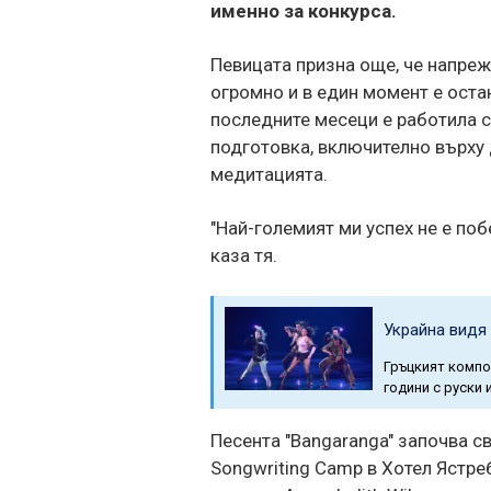
именно за конкурса.
Певицата призна още, че напреж
огромно и в един момент е остан
последните месеци е работила с
подготовка, включително върху
медитацията.
"Най-големият ми успех не е побе
каза тя.
Украйна видя
Гръцкият компо
години с руски
Песента "Bangaranga" започва св
Songwriting Camp в Хотел Ястре