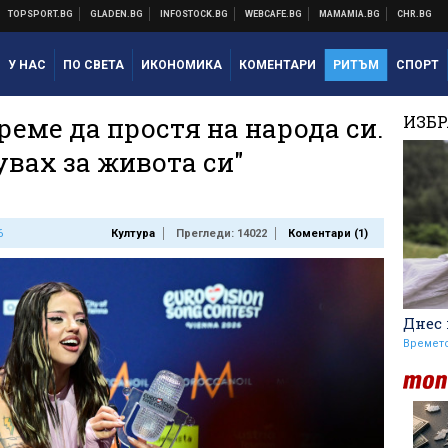
У НАС
ПО СВЕТА
ИКОНОМИКА
КОМЕНТАРИ
РИТЪМ
СПОРТ
еме да простя на народа си.
ИЗБ
увах за живота си"
6
Култура
Прегледи: 14022
Коментари (
1
)
Днес 
Времет
Стотици посрещнаха
Мохамед Салах в Турция