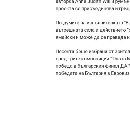
авторка Anne Judith Wik и румъ
проекта се присъединява и гръ
По думите на изпълнителката "B
вътрешната сила и действието "с
ямайски и може да се преведе ка
Песента беше избрана от зрител
сред трите композиции "This is M
победа в българския финал ДАР
победата на България в Евровиз