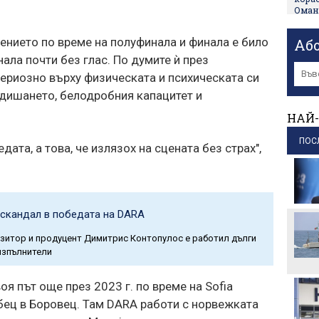
Оман
пр
ението по време на полуфинала и финала е било
Аб
Фент
ала почти без глас. По думите ѝ през
2 ми
пр
ериозно върху физическата и психическата си
 дишането, белодробния капацитет и
Пути
съжи
НАЙ-
пр
ПОС
дата, а това, че излязох на сцената без страх",
Руси
пр
Напр
на та
пр
 скандал в победата на DARA
Тръмп
зитор и продуцент Димитрис Контопулос е работил дълги
къде 
 изпълнители
пр
оя път още през 2023 г. по време на Sofia
бец в Боровец. Там DARA работи с норвежката