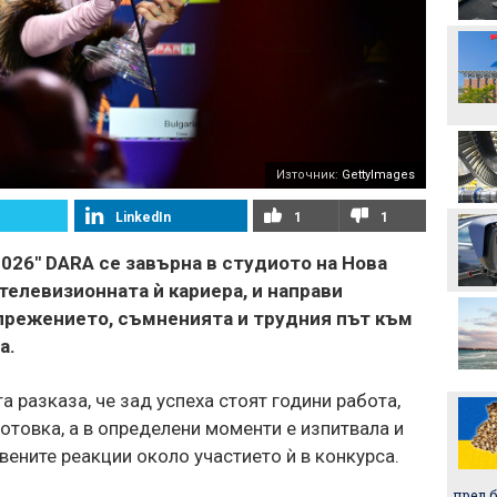
Неймар избухна с нов
скандал след мач в
Бразилия
Вицепрезидентът на
УЕФА: Имаме нужда от
кандидат срещу
Инфантино
Източник:
GettyImages
Акрам Бурас може да
LinkedIn
1
1
отсъства дълго от
терените
026" DARA се завърна в студиото на Нова
телевизионната ѝ кариера, и направи
Христо Янев вече е
наясно със състава за
прежението, съмненията и трудния път към
мача с Макаби
a.
Левски - Кайрат може да
се окаже последния
а разказа, че зад успеха стоят години работа,
евромач на "Герена" в
този му вид
отовка, а в определени моменти е изпитвала и
ените реакции около участието ѝ в конкурса.
пред 