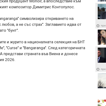
нския продуцент Monoir, а впоследствие към
цкият композитор Димитрис Контопулос.
angaranga" символизира откриването на
 любов, а не със страх". Заглавието идва от
пре
то "бунт".
ите и журито в националната селекция на БНТ
e", "Curse" и "Bangaranga". След категоричната
А представи страната във Виена и донесе
ия 2026.
пре