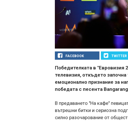
FACEBOOK
TWITTER
Победителката в "Евровизия 2
телевизия, откъдето започна 
емоционално признание за на
победата с песента Bangarang
В предаването "На кафе" певицат
вътрешни битки и сериозна подг
силно разочарование от обществ