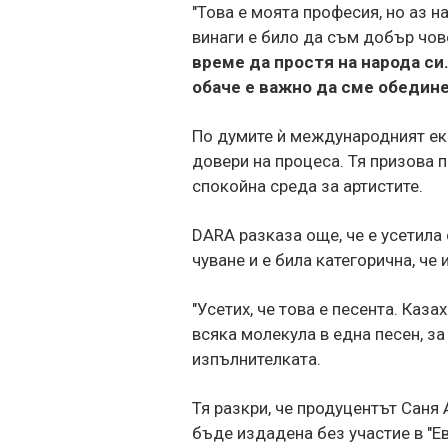
"Това е моята професия, но аз н
винаги е било да съм добър чов
време да простя на народа си.
обаче е важно да сме обедин
По думите ѝ международният еки
довери на процеса. Тя призова 
спокойна среда за артистите.
DARA разказа още, че е усетила
чуване и е била категорична, че 
"Усетих, че това е песента. Каза
всяка молекула в една песен, за
изпълнителката.
Тя разкри, че продуцентът Саня
бъде издадена без участие в "Е