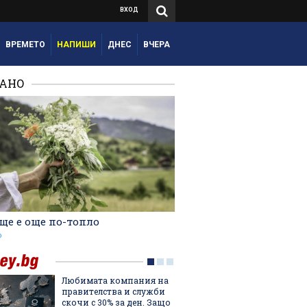
ВХОД
ВРЕМЕТО
НАПИШИ
ДНЕС
ВЧЕРА
РАНО
ще е още по-топло
о
Любимата компания на
5 люби
правителства и служби
лятото
скочи с 30% за ден. Защо