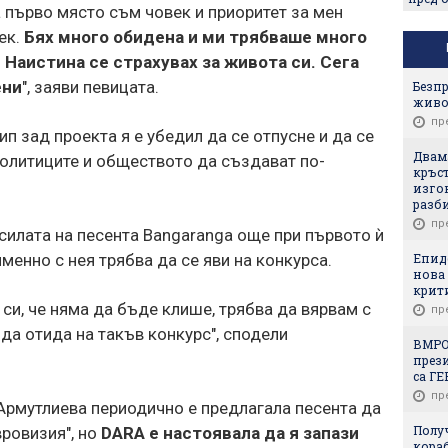
а първо място съм човек и приоритет за мен
ек.
Бях много обидена и ми трябваше много
 Наистина се страхувах за живота си. Сега
ени
", заяви певицата.
Безпр
живо
пр
п зад проекта я е убедил да се отпусне и да се
Двам
политиците и обществото да създават по-
кръст
изгон
разб
пр
 силата на песента Bangaranga още при първото ѝ
Епиде
именно с нея трябва да се яви на конкурса.
нова 
крит
х си, че няма да бъде клише, трябва да вярвам с
пр
 да отида на такъв конкурс", сподели
ВМРО
през
са ГЕ
пр
 Армутлиева периодично е предлагала песента да
Полу
вровизия", но
DARA е настоявала да я запази
кораб