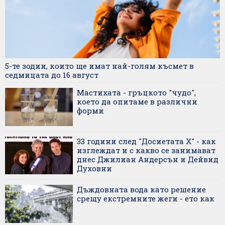
5-те зодии, които ще имат най-голям късмет в
седмицата до 16 август
Мастихата - гръцкото "чудо",
което да опитаме в различни
форми
33 години след "Досиетата X" - как
изглеждат и с какво се занимават
днес Джилиан Андерсън и Дейвид
Духовни
Дъждовната вода като решение
срещу екстремните жеги - ето как