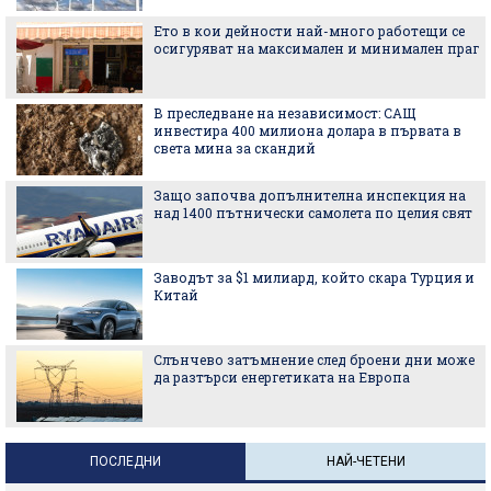
Ето в кои дейности най-много работещи се
осигуряват на максимален и минимален праг
В преследване на независимост: САЩ
инвестира 400 милиона долара в първата в
света мина за скандий
Защо започва допълнителна инспекция на
над 1400 пътнически самолета по целия свят
Заводът за $1 милиард, който скара Турция и
Китай
Слънчево затъмнение след броени дни може
да разтърси енергетиката на Европа
ПОСЛЕДНИ
НАЙ-ЧЕТЕНИ