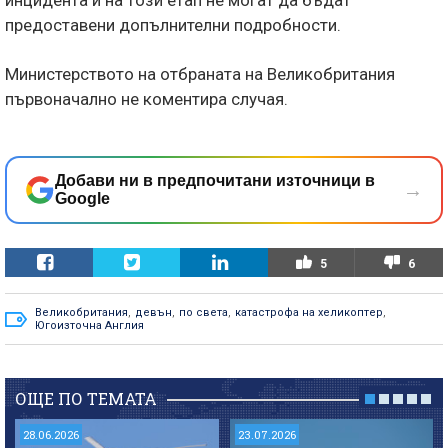
инцидента и на този етап не могат да бъдат
предоставени допълнителни подробности.
Министерството на отбраната на Великобритания
първоначално не коментира случая.
Добави ни в предпочитани източници в
→
Google
5
6
Великобритания
,
девън
,
по света
,
катастрофа на хеликоптер
,
Югоизточна Англия
ОЩЕ ПО ТЕМАТА
28.06.2026
23.07.2026