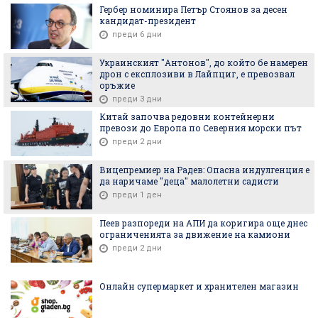
Гербер номинира Петър Стоянов за десен
кандидат-президент
преди 6 дни
Украинският "Антонов", до който бе намерен
дрон с експлозиви в Лайпциг, е превозвал
оръжие
преди 3 дни
Китай започва редовни контейнерни
превози до Европа по Северния морски път
преди 2 дни
Вицепремиер на Радев: Опасна индулгенция е
да наричаме "деца" малолетни садисти
преди 1 ден
Пеев разпореди на АПИ да коригира още днес
ограниченията за движение на камиони
преди 2 дни
Онлайн супермаркет и хранителен магазин