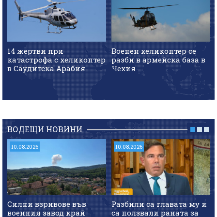
14 жертви при
Военен хеликоптер се
катастрофа с хеликоптер
разби в армейска база в
в Саудитска Арабия
Чехия
ВОДЕЩИ НОВИНИ
10.08.2026
10.08.2026
Силни взривове във
Разбили са главата му и
военния завод край
са ползвали раната за