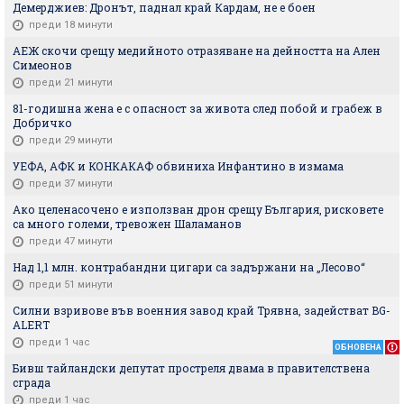
Демерджиев: Дронът, паднал край Кардам, не е боен
преди 18 минути
АЕЖ скочи срещу медийното отразяване на дейността на Ален
Симеонов
преди 21 минути
81-годишна жена е с опасност за живота след побой и грабеж в
Добричко
преди 29 минути
УЕФА, АФК и КОНКАКАФ обвиниха Инфантино в измама
преди 37 минути
Ако целенасочено е използван дрон срещу България, рисковете
са много големи, тревожен Шаламанов
преди 47 минути
Над 1,1 млн. контрабандни цигари са задържани на „Лесово“
преди 51 минути
Силни взривове във военния завод край Трявна, задействат BG-
ALERT
преди 1 час
ОБНОВЕНА
Бивш тайландски депутат простреля двама в правителствена
сграда
преди 1 час