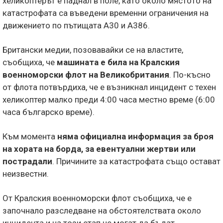
хеликоптерът е паднал в поле, като около мястото на
катастрофата са въведени временни ограничения на
движението по пътищата А30 и А386.
Британски медии, позовавайки се на властите,
съобщиха, че
машината е била на Кралския
военноморски флот на Великобритания
. По-късно
от флота потвърдиха, че е възникнал инцидент с техен
хеликоптер малко преди 4:00 часа местно време (6:00
часа българско време).
Към момента
няма официална информация за броя
на хората на борда, за евентуални жертви или
пострадали
. Причините за катастрофата също остават
неизвестни.
От Кралския военноморски флот съобщиха, че е
започнало разследване на обстоятелствата около