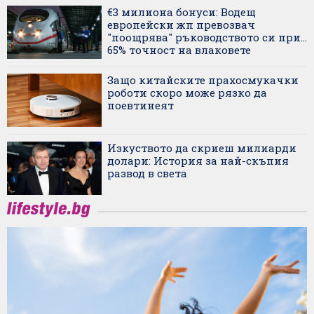
€3 милиона бонуси: Водещ
европейски жп превозвач
"поощрява" ръководството си при...
65% точност на влаковете
Защо китайските прахосмукачки
роботи скоро може рязко да
поевтинеят
Изкуството да скриеш милиарди
долари: История за най-скъпия
развод в света