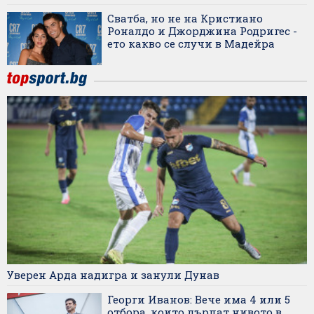
Сватба, но не на Кристиано
Роналдо и Джорджина Родригес -
ето какво се случи в Мадейра
Уверен Арда надигра и занули Дунав
Георги Иванов: Вече има 4 или 5
отбора, които дърпат нивото в