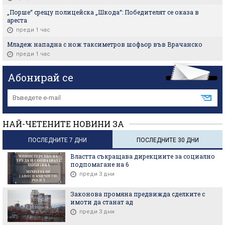
„Порше“ срещу полицейска „Шкода“: Победителят се оказа в
ареста
преди 1 час
Младеж нападна с нож таксиметров шофьор във Врачанско
преди 1 час
Абонирай се
НАЙ-ЧЕТЕНИТЕ НОВИНИ ЗА
ПОСЛЕДНИТЕ 7 ДНИ
ПОСЛЕДНИТЕ 30 ДНИ
Властта съкращава дирекциите за социално
подпомагане на 6
преди 3 дни
Законова промяна предвижда сделките с
имоти да станат ад
преди 3 дни