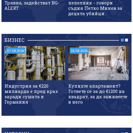
Трявна, задействат BG-
пепелник - говори
ALERT
съдия Петко Минев за
децата убийци
БИЗНЕС
07.08.2026
06.08.2026
Индустрия за €220
Купихте апартамент?
милиарда е пред крах
Гответе се за до €1200 на
заради сушата в
квадрат, за да заживеете
Германия
в него