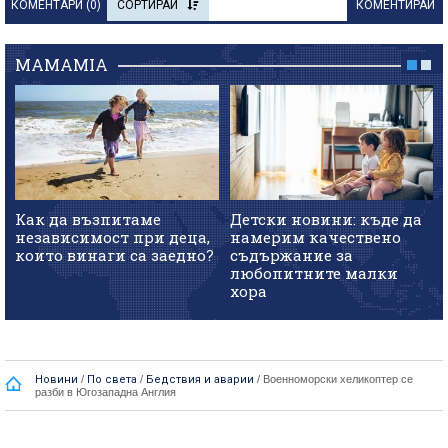
КОМЕНТАРИ (
0
)
СОРТИРАЙ
КОМЕНТИРАЙ
MAMAMIA
Как да възпитаме
Детски новини: къде да
независимост при деца,
намерим качествено
които винаги са заедно?
съдържание за
любопитните малки
хора
Новини
/
По света
/
Бедствия и аварии
/
Военноморски хеликоптер се
разби в Югозападна Англия