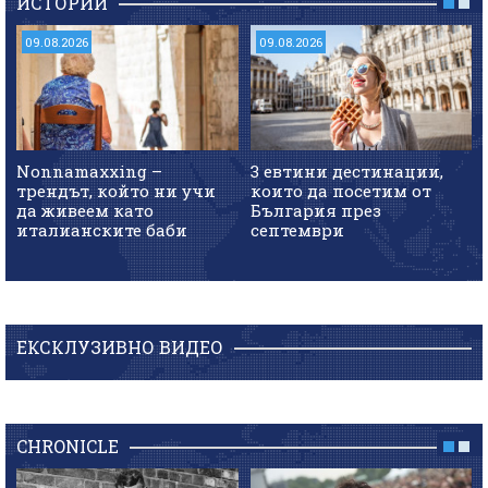
ИСТОРИИ
09.08.2026
09.08.2026
Nonnamaxxing –
3 евтини дестинации,
трендът, който ни учи
които да посетим от
да живеем като
България през
италианските баби
септември
ЕКСКЛУЗИВНО ВИДЕО
CHRONICLE