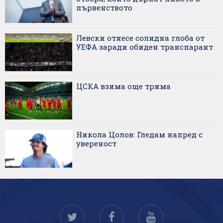
първенството
Левски отнесе солидна глоба от
УЕФА заради обиден транспарант
ЦСКА взима още трима
Никола Цолов: Гледам напред с
увереност