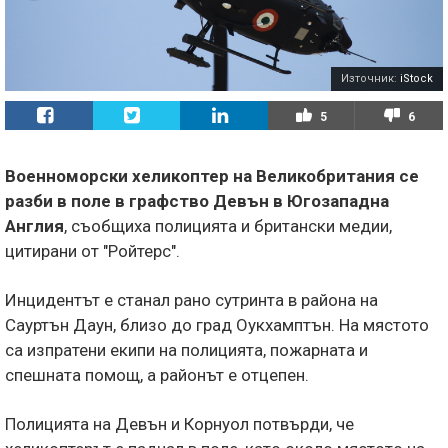
Източник:
iStock
5
6
Военноморски хеликоптер на Великобритания се
разби в поле в графство Девън в Югозападна
Англия
, съобщиха полицията и британски медии,
цитирани от "Ройтерс".
Инцидентът е станал рано сутринта в района на
Сауртън Даун, близо до град Оукхамптън. На мястото
са изпратени екипи на полицията, пожарната и
спешната помощ, а районът е отцепен.
Полицията на Девън и Корнуол потвърди, че