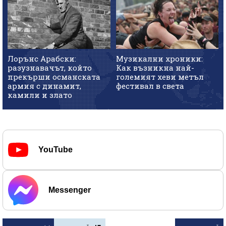
Лорънс Арабски:
Музикални хроники:
разузнавачът, който
Как възникна най-
прекърши османската
големият хеви метъл
армия с динамит,
фестивал в света
камили и злато
YouTube
Messenger