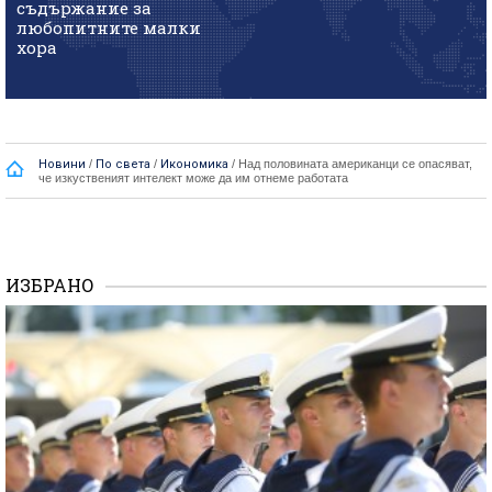
съдържание за
любопитните малки
хора
Новини
/
По света
/
Икономика
/
Над половината американци се опасяват,
че изкуственият интелект може да им отнеме работата
ИЗБРАНО