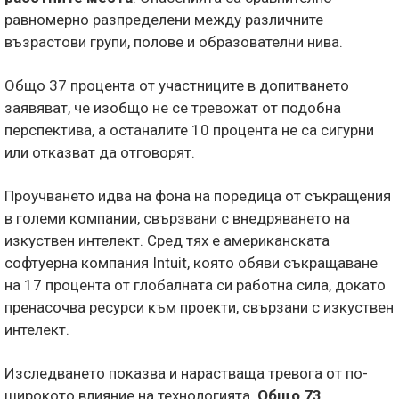
равномерно разпределени между различните
възрастови групи, полове и образователни нива.
Общо 37 процента от участниците в допитването
заявяват, че изобщо не се тревожат от подобна
перспектива, а останалите 10 процента не са сигурни
или отказват да отговорят.
Проучването идва на фона на поредица от съкращения
в големи компании, свързвани с внедряването на
изкуствен интелект. Сред тях е американската
софтуерна компания Intuit, която обяви съкращаване
на 17 процента от глобалната си работна сила, докато
пренасочва ресурси към проекти, свързани с изкуствен
интелект.
Изследването показва и нарастваща тревога от по-
широкото влияние на технологията.
Общо 73