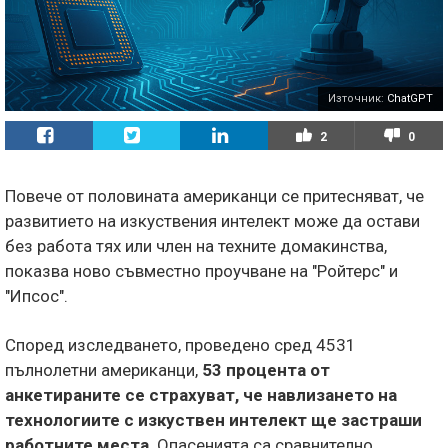
Източник:
ChatGPT
2
0
Повече от половината американци се притесняват, че
развитието на изкуствения интелект може да остави
без работа тях или член на техните домакинства,
показва ново съвместно проучване на "Ройтерс" и
"Ипсос".
Според изследването, проведено сред 4531
пълнолетни американци,
53 процента от
анкетираните се страхуват, че навлизането на
технологиите с изкуствен интелект ще застраши
работните места
. Опасенията са сравнително