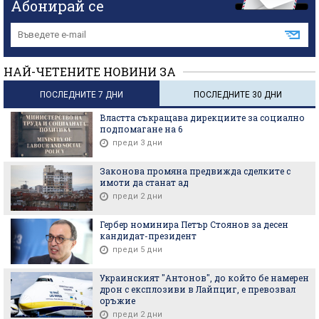
Абонирай се
НАЙ-ЧЕТЕНИТЕ НОВИНИ ЗА
ПОСЛЕДНИТЕ 7 ДНИ
ПОСЛЕДНИТЕ 30 ДНИ
Властта съкращава дирекциите за социално
подпомагане на 6
преди 3 дни
Законова промяна предвижда сделките с
имоти да станат ад
преди 2 дни
Гербер номинира Петър Стоянов за десен
кандидат-президент
преди 5 дни
Украинският "Антонов", до който бе намерен
дрон с експлозиви в Лайпциг, е превозвал
оръжие
преди 2 дни