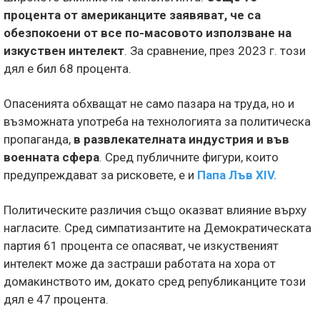
процента от американците заявяват, че са
обезпокоени от все по-масовото използване на
изкуствен интелект
. За сравнение, през 2023 г. този
дял е бил 68 процента.
Опасенията обхващат не само пазара на труда, но и
възможната употреба на технологията за политическа
пропаганда,
в развлекателната индустрия и във
военната сфера
. Сред публичните фигури, които
предупреждават за рисковете, е и
Папа Лъв XIV.
Политическите различия също оказват влияние върху
нагласите. Сред симпатизантите на Демократическата
партия 61 процента се опасяват, че изкуственият
интелект може да застраши работата на хора от
домакинството им, докато сред републиканците този
дял е 47 процента.