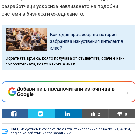
разработчици ускориха навлизането на подобни
системи в бизнеса и ежедневието.
Как един професор по история
забранява изкуствения интелект в
клас?
Обратната връзка, която получава от студентите, обаче е най-
положителната, която някога е имал
Добави ни в предпочитани източници в
→
Google
2
0
САЩ
,
Изкуствен интелект
,
по света
,
технологична революция
,
AI/ИИ
,
загуба на работни места заради ИИ