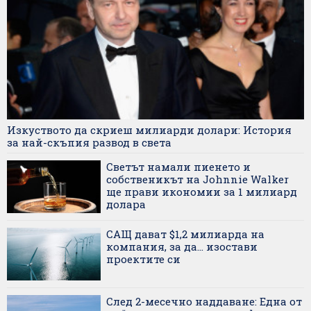
Изкуството да скриеш милиарди долари: История
за най-скъпия развод в света
Светът намали пиенето и
собственикът на Johnnie Walker
ще прави икономии за 1 милиард
долара
САЩ дават $1,2 милиарда на
компания, за да... изостави
проектите си
След 2-месечно наддаване: Една от