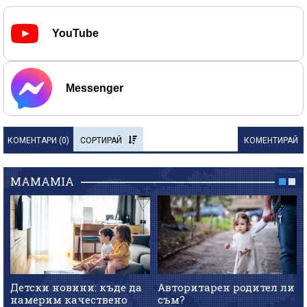
YouTube
Messenger
КОМЕНТАРИ (
0
)
СОРТИРАЙ
КОМЕНТИРАЙ
MAMAMIA
Детски новини: къде да
Авторитарен родител ли
намерим качествено
съм?