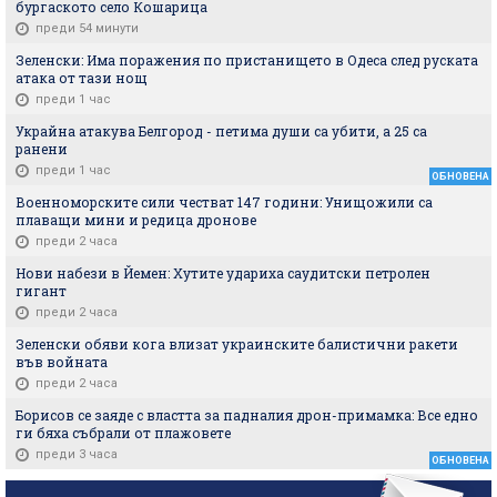
бургаското село Кошарица
преди 54 минути
Зеленски: Има поражения по пристанището в Одеса след руската
атака от тази нощ
преди 1 час
Украйна атакува Белгород - петима души са убити, а 25 са
ранени
преди 1 час
ОБНОВЕНА
Военноморските сили честват 147 години: Унищожили са
плаващи мини и редица дронове
преди 2 часа
Нови набези в Йемен: Хутите удариха саудитски петролен
гигант
преди 2 часа
Зеленски обяви кога влизат украинските балистични ракети
във войната
преди 2 часа
Борисов се заяде с властта за падналия дрон-примамка: Все едно
ги бяха събрали от плажовете
преди 3 часа
ОБНОВЕНА