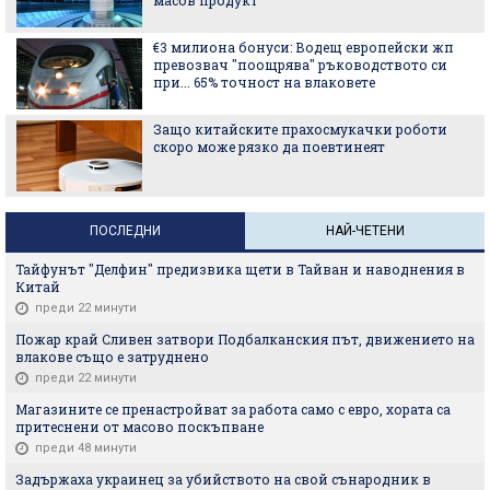
€3 милиона бонуси: Водещ европейски жп
превозвач "поощрява" ръководството си
при... 65% точност на влаковете
Защо китайските прахосмукачки роботи
скоро може рязко да поевтинеят
ПОСЛЕДНИ
НАЙ-ЧЕТЕНИ
Тайфунът "Делфин" предизвика щети в Тайван и наводнения в
Китай
преди 22 минути
Пожар край Сливен затвори Подбалканския път, движението на
влакове също е затруднено
преди 22 минути
Магазините се пренастройват за работа само с евро, хората са
притеснени от масово поскъпване
преди 48 минути
Задържаха украинец за убийството на свой сънародник в