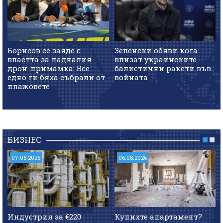
Борисов се заяде с
Зеленски обяви кога
властта за падналия
влизат украинските
дрон-примамка: Все
балистични ракети във
едно ги бяха събрали от
войната
плажовете
БИЗНЕС
07.08.2026
06.08.2026
Индустрия за €220
Купихте апартамент?