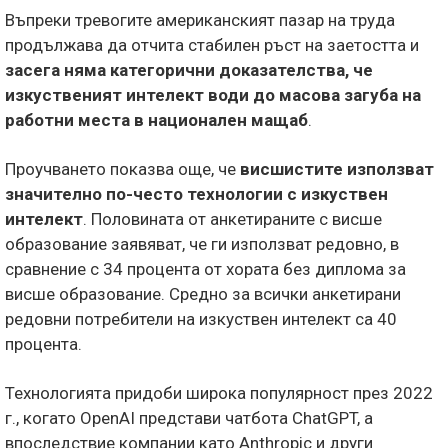
Въпреки тревогите американският пазар на труда
продължава да отчита стабилен ръст на заетостта и
засега няма категорични доказателства, че
изкуственият интелект води до масова загуба на
работни места в национален мащаб
.
Проучването показва още, че
висшистите използват
значително по-често технологии с изкуствен
интелект
. Половината от анкетираните с висше
образование заявяват, че ги използват редовно, в
сравнение с 34 процента от хората без диплома за
висше образование. Средно за всички анкетирани
редовни потребители на изкуствен интелект са 40
процента.
Технологията придоби широка популярност през 2022
г., когато OpenAI представи чатбота ChatGPT, а
впоследствие компании като Anthropic и други