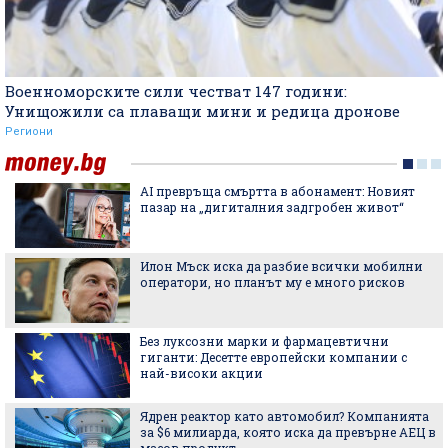
Военноморските сили честват 147 години:
Унищожили са плаващи мини и редица дронове
Региони
AI превръща смъртта в абонамент: Новият
пазар на „дигиталния задгробен живот“
Илон Мъск иска да разбие всички мобилни
оператори, но планът му е много рисков
Без луксозни марки и фармацевтични
гиганти: Десетте европейски компании с
най-високи акции
Ядрен реактор като автомобил? Компанията
за $6 милиарда, която иска да превърне АЕЦ в
масов продукт