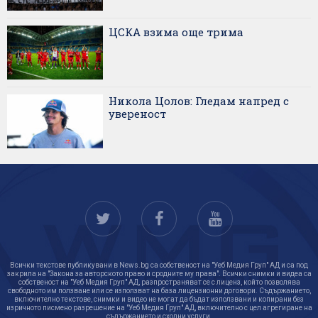
ЦСКА взима още трима
Никола Цолов: Гледам напред с
увереност
Всички текстове публикувани в News.bg са собственост на "Уеб Медия Груп" АД и са под
закрила на "Закона за авторското право и сродните му права". Всички снимки и видеа са
собственост на "Уеб Медия Груп" АД, разпространяват се с лиценз, който позволява
свободното им ползване или се използват на база лицензионни договори. Съдържанието,
включително текстове, снимки и видео не могат да бъдат използвани и копирани без
изричното писмено разрешение на "Уеб Медия Груп" АД, включително с цел агрегиране на
съдържанието и сходни услуги.