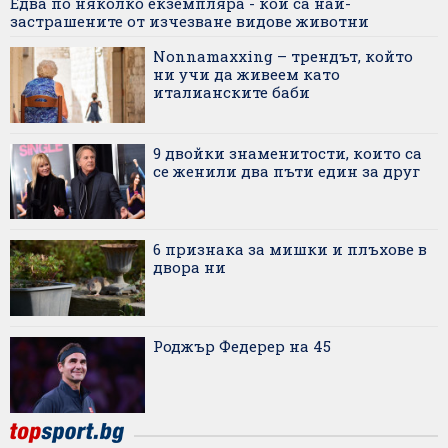
Едва по няколко екземпляра - кои са най-
застрашените от изчезване видове животни
Nonnamaxxing – трендът, който
ни учи да живеем като
италианските баби
9 двойки знаменитости, които са
се женили два пъти един за друг
6 признака за мишки и плъхове в
двора ни
Роджър Федерер на 45