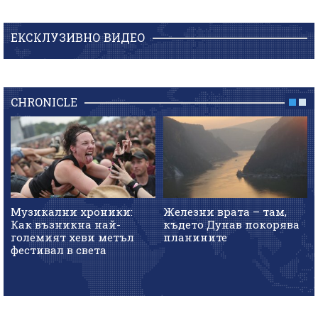
ЕКСКЛУЗИВНО ВИДЕО
CHRONICLE
Музикални хроники:
Железни врата – там,
Как възникна най-
където Дунав покорява
големият хеви метъл
планините
фестивал в света