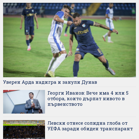
Уверен Арда надигра и занули Дунав
Георги Иванов: Вече има 4 или 5
отбора, които дърпат нивото в
първенството
Левски отнесе солидна глоба от
УЕФА заради обиден транспарант