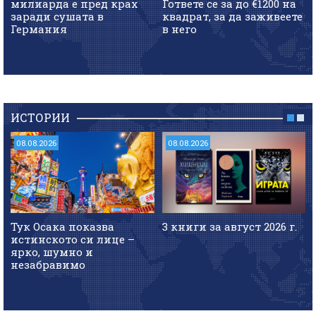
милиарда е пред крах
Гответе се за до €1200 на
заради сушата в
квадрат, за да заживеете
Германия
в него
ИСТОРИИ
08.08.2026
08.08.2026
Тук Осака показва
3 книги за август 2026 г.
истинското си лице –
ярко, шумно и
незабравимо