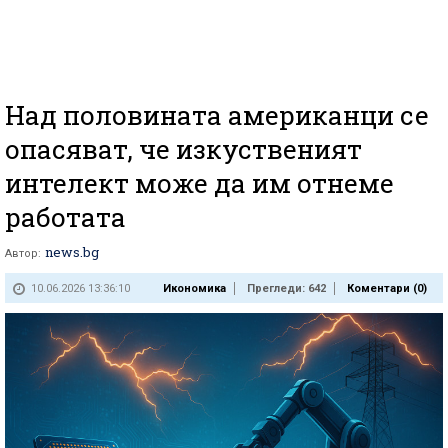
Над половината американци се
опасяват, че изкуственият
интелект може да им отнеме
работата
news.bg
Автор:
10.06.2026 13:36:10
Икономика
Прегледи: 642
Коментари (
0
)