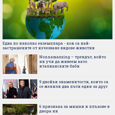
Едва по няколко екземпляра - кои са най-
застрашените от изчезване видове животни
Nonnamaxxing – трендът, който
ни учи да живеем като
италианските баби
9 двойки знаменитости, които са
се женили два пъти един за друг
6 признака за мишки и плъхове в
двора ни