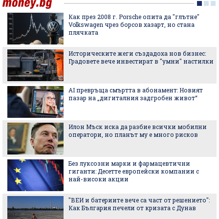
Как през 2008 г. Porsche опита да "глътне"
Volkswagen чрез борсов хазарт, но стана
плячката
Историческите жеги създадоха нов бизнес:
Градовете вече инвестират в "умни" настилки
AI превръща смъртта в абонамент: Новият
пазар на „дигиталния задгробен живот“
Илон Мъск иска да разбие всички мобилни
оператори, но планът му е много рисков
Без луксозни марки и фармацевтични
гиганти: Десетте европейски компании с
най-високи акции
"ВЕИ и батериите вече са част от решението":
Как България печели от кризата с Дунав