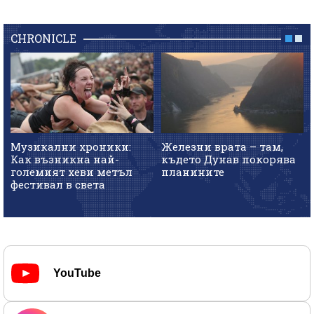
CHRONICLE
Музикални хроники:
Железни врата – там,
Как възникна най-
където Дунав покорява
големият хеви метъл
планините
фестивал в света
YouTube