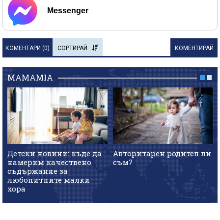
Messenger
КОМЕНТАРИ (
0
)
СОРТИРАЙ
КОМЕНТИРАЙ
MAMAMIA
Детски новини: къде да
Авторитарен родител ли
намерим качествено
съм?
съдържание за
любопитните малки
хора