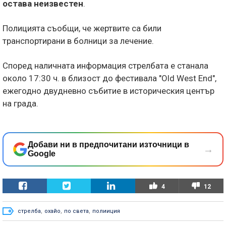
остава неизвестен
.
Полицията съобщи, че жертвите са били
транспортирани в болници за лечение.
Според наличната информация стрелбата е станала
около 17:30 ч. в близост до фестивала "Old West End",
ежегодно двудневно събитие в историческия център
на града.
Добави ни в предпочитани източници в
→
Google
4
12
стрелба
,
охайо
,
по света
,
полииция