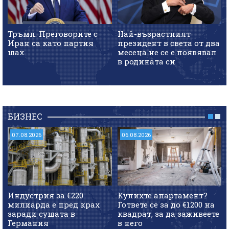
Тръмп: Преговорите с
Най-възрастният
Иран са като партия
президент в света от два
шах
месеца не се е появявал
в родината си
БИЗНЕС
07.08.2026
06.08.2026
Индустрия за €220
Купихте апартамент?
милиарда е пред крах
Гответе се за до €1200 на
заради сушата в
квадрат, за да заживеете
Германия
в него