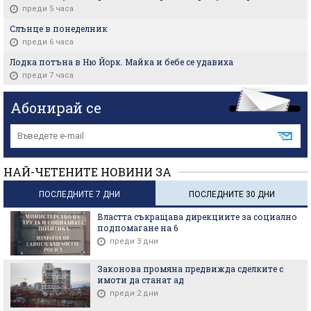
преди 5 часа
Слънце в понеделник
преди 6 часа
Лодка потъна в Ню Йорк. Майка и бебе се удавиха
преди 7 часа
Абонирай се
НАЙ-ЧЕТЕНИТЕ НОВИНИ ЗА
ПОСЛЕДНИТЕ 7 ДНИ
ПОСЛЕДНИТЕ 30 ДНИ
Властта съкращава дирекциите за социално
подпомагане на 6
преди 3 дни
Законова промяна предвижда сделките с
имоти да станат ад
преди 2 дни