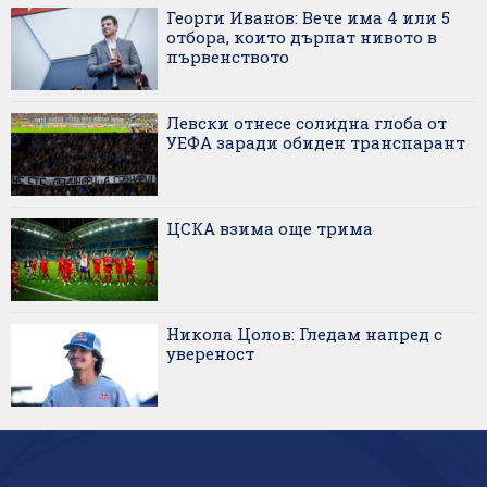
Георги Иванов: Вече има 4 или 5
отбора, които дърпат нивото в
първенството
Левски отнесе солидна глоба от
УЕФА заради обиден транспарант
ЦСКА взима още трима
Никола Цолов: Гледам напред с
увереност