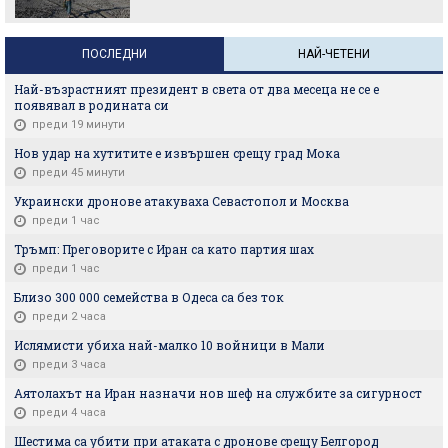
ПОСЛЕДНИ
НАЙ-ЧЕТЕНИ
Най-възрастният президент в света от два месеца не се е
появявал в родината си
преди 19 минути
Нов удар на хутитите е извършен срещу град Мока
преди 45 минути
Украински дронове атакуваха Севастопол и Москва
преди 1 час
Тръмп: Преговорите с Иран са като партия шах
преди 1 час
Близо 300 000 семейства в Одеса са без ток
преди 2 часа
Ислямисти убиха най-малко 10 войници в Мали
преди 3 часа
Аятолахът на Иран назначи нов шеф на службите за сигурност
преди 4 часа
Шестима са убити при атаката с дронове срещу Белгород