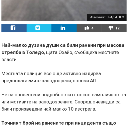
Източник:
EPA/БГНЕС
4
12
Най-малко дузина души са били ранени при масова
стрелба в Толедо
, щата Охайо, съобщиха местните
власти.
Местната полиция все още активно издирва
предполагаемите заподозрени, посочи АП.
Не са оповестени подробности относно самоличността
или мотивите на заподозрените. Според очевидци са
били произведени най-малко 10 изстрела.
Точният брой на ранените при инцидента също