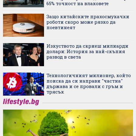
65% точност на влаковете
Защо китайските прахосмукачки
роботи скоро може рязко да
поевтинеят
Изкуството да скриеш милиарди
долари: История за най-скъпия
развод в света
Технологичният милионер, който
поиска да си направи "частна"
държава и се провали с гръм и
трясък