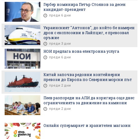
Гербер номинира Петър Стоянов за десен
кандидат-президент
преди 6 дни
Украинският "Антонов", до който бе намерен
дрон с експлозиви в Лайпциг, е превозвал
оръжие
преди 3 дни
НОИ предлага нова електронна услуга
преди 6 дни
Китай започва редовни контейнерни
превози до Европа по Северния морски път
преди 2 дни
Пеев разпореди на АПИ да коригира още днес
ограниченията за движение на камиони
преди 2 дни
Онлайн супермаркет и хранителен магазин