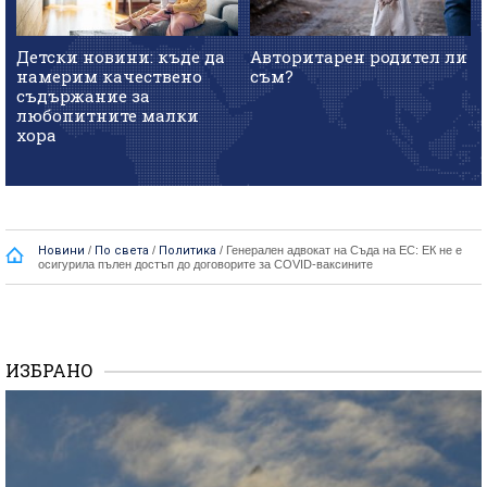
Детски новини: къде да
Авторитарен родител ли
намерим качествено
съм?
съдържание за
любопитните малки
хора
Новини
/
По света
/
Политика
/
Генерален адвокат на Съда на ЕС: ЕК не е
осигурила пълен достъп до договорите за COVID-ваксините
ИЗБРАНО