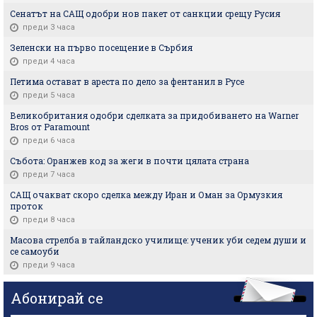
Сенатът на САЩ одобри нов пакет от санкции срещу Русия
преди 3 часа
Зеленски на първо посещение в Сърбия
преди 4 часа
Петима остават в ареста по дело за фентанил в Русе
преди 5 часа
Великобритания одобри сделката за придобиването на Warner
Bros от Paramount
преди 6 часа
Събота: Оранжев код за жеги в почти цялата страна
преди 7 часа
САЩ очакват скоро сделка между Иран и Оман за Ормузкия
проток
преди 8 часа
Масова стрелба в тайландско училище: ученик уби седем души и
се самоуби
преди 9 часа
Абонирай се