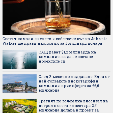
Светът намали пиенето и собственикът на Johnnie
Walker ще прави икономии за 1 милиард долара
САЩ дават $1,2 милиарда на
компания, за да... изостави
проектите си
След 2-месечно наддаване: Една от
най-големите нискотарифни
компании прие оферта за €6,6
милиарда
Третият по големина вносител на
петрол в света инвестира 2,5
милиарда долара в проект за