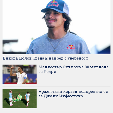
Никола Цолов: Гледам напред с увереност
Манчестър Сити иска 80 милиона
за Родри
Аржентина изрази подкрепата си
за Джани Инфантино