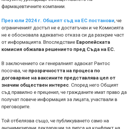
фармацевтичните компании.
През юли 2024 г. Общият съд на ЕС постанови
, че
ограниченият достъп не е достатъчен и че Комисията
не е обосновала адекватно отказа си да разкрие част
от информацията. Впоследствие
Европейската
комисия обжалва решението пред Съда на ЕС.
В заключението си генералният адвокат Рантос
посочва, че
прозрачността на процеса по
договаряне на ваксините представлява цел от
значим обществен интерес
. Според него Общият
съд правилно е преценил, че гражданите имат право да
получат повече информация за лицата, участвали в
преговорите.
Той отбелязва също, че публикуването само на
анонимизирани декларации за липса на конфликт на