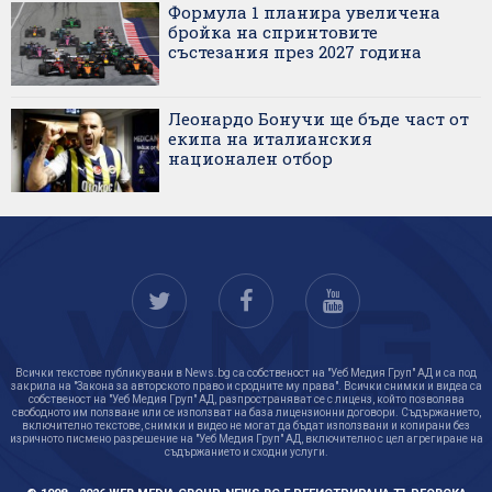
Формула 1 планира увеличена
бройка на спринтовите
състезания през 2027 година
Леонардо Бонучи ще бъде част от
екипа на италианския
национален отбор
Всички текстове публикувани в News.bg са собственост на "Уеб Медия Груп" АД и са под
закрила на "Закона за авторското право и сродните му права". Всички снимки и видеа са
собственост на "Уеб Медия Груп" АД, разпространяват се с лиценз, който позволява
свободното им ползване или се използват на база лицензионни договори. Съдържанието,
включително текстове, снимки и видео не могат да бъдат използвани и копирани без
изричното писмено разрешение на "Уеб Медия Груп" АД, включително с цел агрегиране на
съдържанието и сходни услуги.