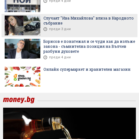
преди 4 дни
Случаят "Ива Михайлова" влиза в Народното
събрание
преди 3 дни
Борисов е понатежал и се чуди как да излъже
закона - съмнителна позиция на Вълчев
разбуни духовете
преди 4 дни
Онлайн супермаркет и хранителен магазин