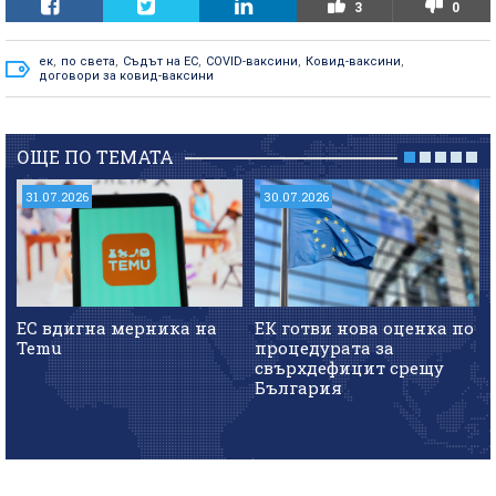
3
0
ек
,
по света
,
Съдът на ЕС
,
COVID-ваксини
,
Ковид-ваксини
,
договори за ковид-ваксини
ОЩЕ ПО ТЕМАТА
31.07.2026
30.07.2026
ЕС вдигна мерника на
ЕК готви нова оценка по
Temu
процедурата за
свърхдефицит срещу
България