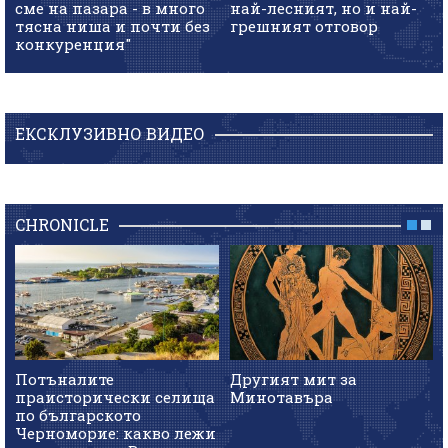
сме на пазара - в много
най-лесният, но и най-
тясна ниша и почти без
грешният отговор
конкуренция"
ЕКСКЛУЗИВНО ВИДЕО
CHRONICLE
Потъналите
Другият мит за
праисторически селища
Минотавъра
по българското
Черноморие: какво лежи