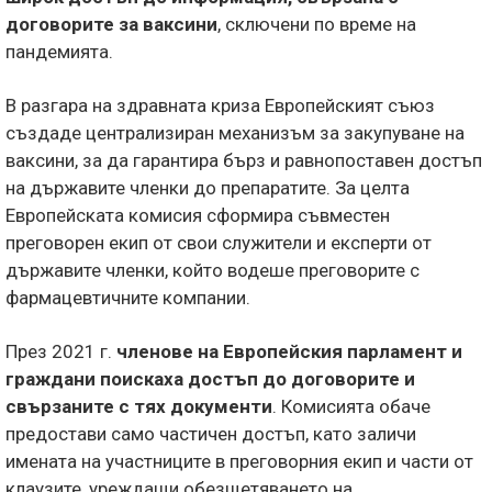
договорите за ваксини
, сключени по време на
пандемията.
В разгара на здравната криза Европейският съюз
създаде централизиран механизъм за закупуване на
ваксини, за да гарантира бърз и равнопоставен достъп
на държавите членки до препаратите. За целта
Европейската комисия сформира съвместен
преговорен екип от свои служители и експерти от
държавите членки, който водеше преговорите с
фармацевтичните компании.
През 2021 г.
членове на Европейския парламент и
граждани поискаха достъп до договорите и
свързаните с тях документи
. Комисията обаче
предостави само частичен достъп, като заличи
имената на участниците в преговорния екип и части от
клаузите, уреждащи обезщетяването на