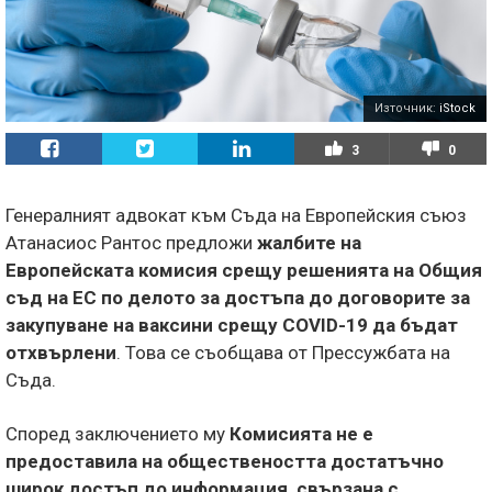
Източник:
iStock
3
0
Генералният адвокат към Съда на Европейския съюз
Атанасиос Рантос предложи
жалбите на
Европейската комисия срещу решенията на Общия
съд на ЕС по делото за достъпа до договорите за
закупуване на ваксини срещу COVID-19 да бъдат
отхвърлени
. Това се съобщава от Прессужбата на
Съда.
Според заключението му
Комисията не е
предоставила на обществеността достатъчно
широк достъп до информация, свързана с