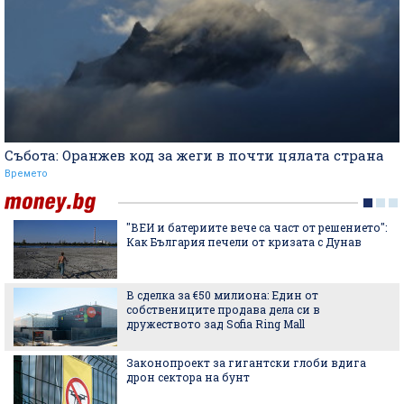
Събота: Оранжев код за жеги в почти цялата страна
Времето
"ВЕИ и батериите вече са част от решението":
Как България печели от кризата с Дунав
В сделка за €50 милиона: Един от
собствениците продава дела си в
дружеството зад Sofia Ring Mall
Законопроект за гигантски глоби вдига
дрон сектора на бунт