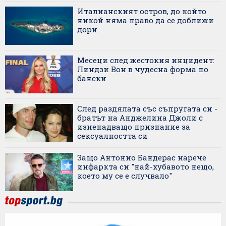
Италианският остров, до който
никой няма право да се доближи
дори
Месеци след жестокия инцидент:
Линдзи Вон в чудесна форма по
бански
След раздялата със съпругата си -
братът на Анджелина Джоли с
изненадващо признание за
сексуалността си
Защо Антонио Бандерас нарече
инфаркта си "най-хубавото нещо,
което му се е случвало"