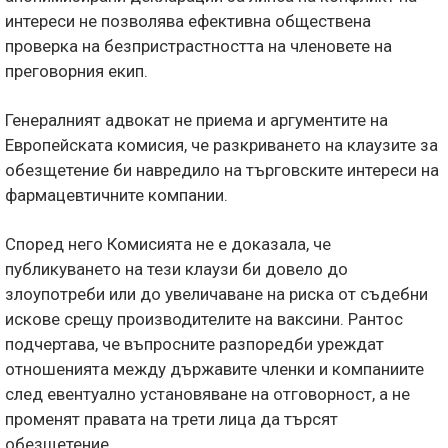
интереси не позволява ефективна обществена
проверка на безпристрастността на членовете на
преговорния екип.
Генералният адвокат не приема и аргументите на
Европейската комисия, че разкриването на клаузите за
обезщетение би навредило на търговските интереси на
фармацевтичните компании.
Според него Комисията не е доказала, че
публикуването на тези клаузи би довело до
злоупотреби или до увеличаване на риска от съдебни
искове срещу производителите на ваксини. Рантос
подчертава, че въпросните разпоредби уреждат
отношенията между държавите членки и компаниите
след евентуално установяване на отговорност, а не
променят правата на трети лица да търсят
обезщетение.