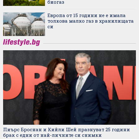
биогаз
Европа от 15 години не е имала
толкова малко газ в хранилищата
си
Пиърс Броснан и Кийли Шей празнуват 25 години
брак с едни от най-личните си снимки