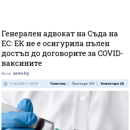
Генерален адвокат на Съда на
ЕС: ЕК не е осигурила пълен
достъп до договорите за COVID-
ваксините
news.bg
Автор:
11.06.2026 11:30:09
Политика
Прегледи: 591
Коментари (
0
)