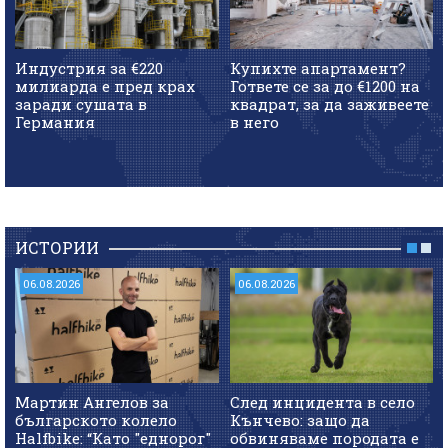
Индустрия за €220
Купихте апартамент?
милиарда е пред крах
Гответе се за до €1200 на
заради сушата в
квадрат, за да заживеете
Германия
в него
ИСТОРИИ
06.08.2026
06.08.2026
Мартин Ангелов за
След инцидента в село
българското колело
Кънчево: защо да
Halfbike: “Като "еднорог"
обвиняваме породата е