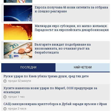
Европа получава 66 нови сателита за отбрана
и спешно реагиране
Милиарди евро субсидии, но малко желаещи:
Парадоксът на европейската декарбонизация
Българите виждат подобряване на
икономиката, но очакват ръст на
безработицата
ПОСЛЕДНИ
НАЙ-ЧЕТЕНИ
Руски удари по Киев убиха трима души, сред тях дете
преди 52 минути
Хусите нанесоха нови удари по Мариб, ООН предупреди за
ескалация
преди 1 час
САЩ санкционираха криптоборса в Дубай заради връзки с Иран
преди 2 часа