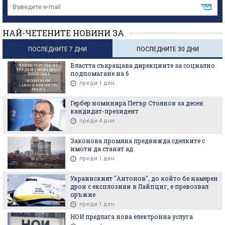
НАЙ-ЧЕТЕНИТЕ НОВИНИ ЗА
ПОСЛЕДНИТЕ 7 ДНИ
ПОСЛЕДНИТЕ 30 ДНИ
Властта съкращава дирекциите за социално
подпомагане на 6
преди 1 ден
Гербер номинира Петър Стоянов за десен
кандидат-президент
преди 4 дни
Законова промяна предвижда сделките с
имоти да станат ад
преди 1 ден
Украинският "Антонов", до който бе намерен
дрон с експлозиви в Лайпциг, е превозвал
оръжие
преди 1 ден
НОИ предлага нова електронна услуга