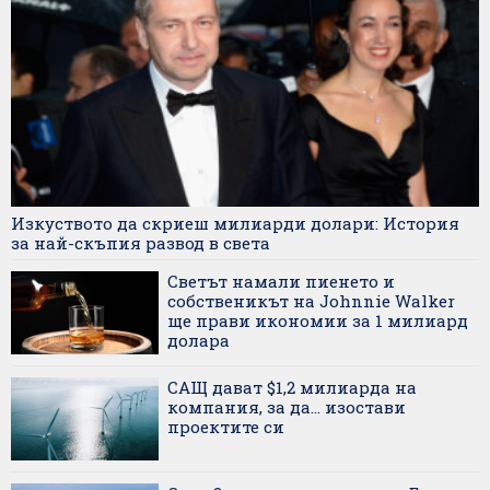
Изкуството да скриеш милиарди долари: История
за най-скъпия развод в света
Светът намали пиенето и
собственикът на Johnnie Walker
ще прави икономии за 1 милиард
долара
САЩ дават $1,2 милиарда на
компания, за да... изостави
проектите си