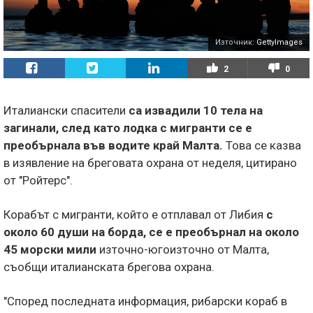
Източник:
GettyImages
2
0
Италиански спасители
са извадили 10 тела на
загинали, след като лодка с мигранти се е
преобърнала във водите край Малта.
Това се казва
в изявление на бреговата охрана от неделя, цитирано
от "Ройтерс".
Корабът с мигранти, който е отплавал от Либия
с
около 60 души на борда, се е преобърнал на около
45 морски мили
източно-югоизточно от Малта,
съобщи италианската брегова охрана.
"Според последната информация, рибарски кораб в