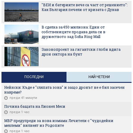
"ВЕИ и батериите вече са част от решението":
Как България печели от кризата с Дунав
В сделка за €50 милиона: Един от
собствениците продава дела си в
дружеството зад Sofia Ring Mall
Законопроект за гигантски глоби вдига
дрон сектора на бунт
ПОСЛЕДНИ
НАЙ-ЧЕТЕНИ
Нейнски: Къде е "сляпата зона" и защо дронът не е бил засечен
навреме?
преди 41 минути
Почина бащата на Лионел Меси
преди 1 час
МВР предупреди за нова измама: Лечители с "чудодейни
мехлеми" вилнеят из Родопите
преди 1 час