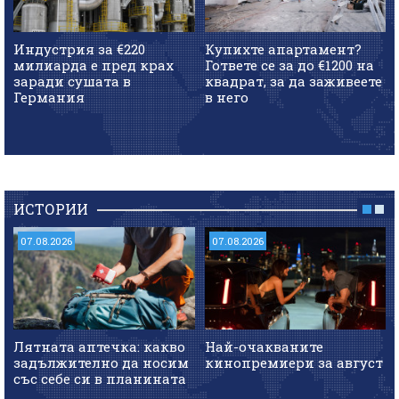
Индустрия за €220
Купихте апартамент?
милиарда е пред крах
Гответе се за до €1200 на
заради сушата в
квадрат, за да заживеете
Германия
в него
ИСТОРИИ
07.08.2026
07.08.2026
Лятната аптечка: какво
Най-очакваните
задължително да носим
кинопремиери за август
със себе си в планината