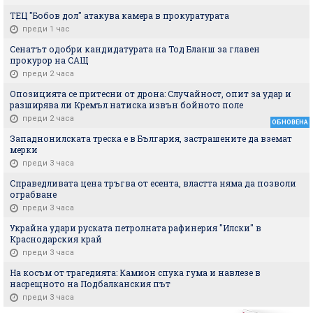
ТЕЦ "Бобов дол" атакува камера в прокуратурата
преди 1 час
Сенатът одобри кандидатурата на Тод Бланш за главен
прокурор на САЩ
преди 2 часа
Опозицията се притесни от дрона: Случайност, опит за удар и
разширява ли Кремъл натиска извън бойното поле
преди 2 часа
ОБНОВЕНА
Западнонилската треска е в България, застрашените да вземат
мерки
преди 3 часа
Справедливата цена тръгва от есента, властта няма да позволи
ограбване
преди 3 часа
Украйна удари руската петролната рафинерия "Илски" в
Краснодарския край
преди 3 часа
На косъм от трагедията: Камион спука гума и навлезе в
насрещното на Подбалканския път
преди 3 часа