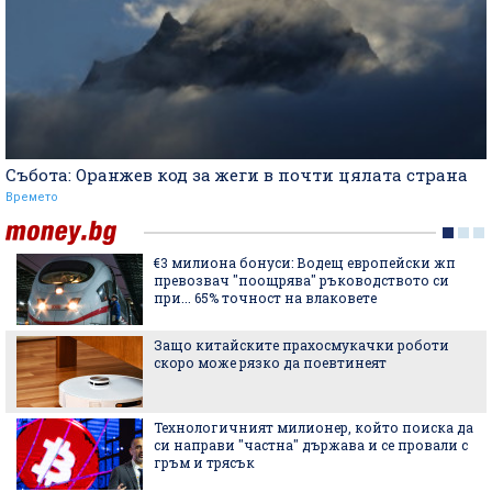
Събота: Оранжев код за жеги в почти цялата страна
Времето
€3 милиона бонуси: Водещ европейски жп
превозвач "поощрява" ръководството си
при... 65% точност на влаковете
Защо китайските прахосмукачки роботи
скоро може рязко да поевтинеят
Технологичният милионер, който поиска да
си направи "частна" държава и се провали с
гръм и трясък