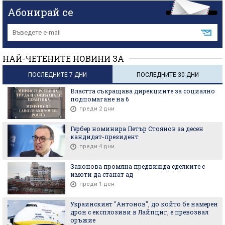
Абонирай се
НАЙ-ЧЕТЕНИТЕ НОВИНИ ЗА
ПОСЛЕДНИТЕ 7 ДНИ
ПОСЛЕДНИТЕ 30 ДНИ
Властта съкращава дирекциите за социално
подпомагане на 6
преди 2 дни
Гербер номинира Петър Стоянов за десен
кандидат-президент
преди 4 дни
Законова промяна предвижда сделките с
имоти да станат ад
преди 1 ден
Украинският "Антонов", до който бе намерен
дрон с експлозиви в Лайпциг, е превозвал
оръжие