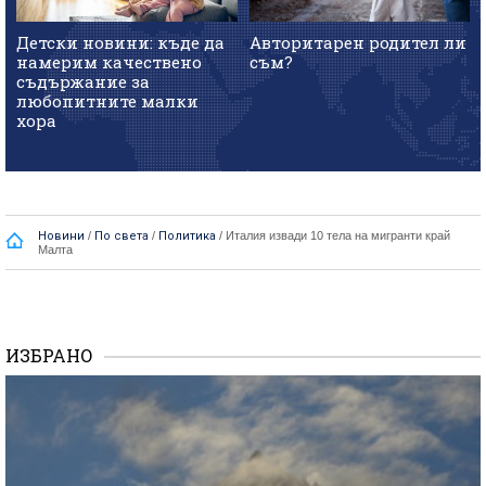
Детски новини: къде да
Авторитарен родител ли
намерим качествено
съм?
съдържание за
любопитните малки
хора
Новини
/
По света
/
Политика
/
Италия извади 10 тела на мигранти край
Малта
ИЗБРАНО