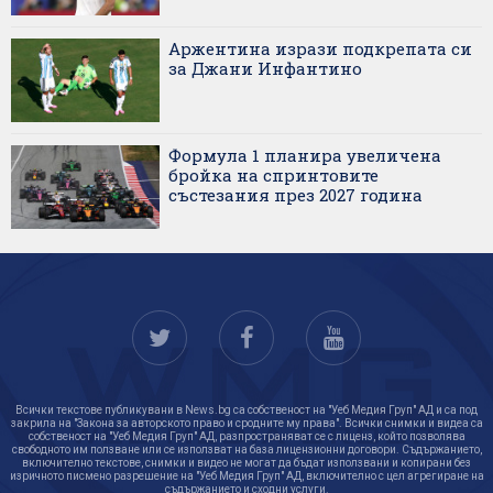
Аржентина изрази подкрепата си
за Джани Инфантино
Формула 1 планира увеличена
бройка на спринтовите
състезания през 2027 година
Всички текстове публикувани в News.bg са собственост на "Уеб Медия Груп" АД и са под
закрила на "Закона за авторското право и сродните му права". Всички снимки и видеа са
собственост на "Уеб Медия Груп" АД, разпространяват се с лиценз, който позволява
свободното им ползване или се използват на база лицензионни договори. Съдържанието,
включително текстове, снимки и видео не могат да бъдат използвани и копирани без
изричното писмено разрешение на "Уеб Медия Груп" АД, включително с цел агрегиране на
съдържанието и сходни услуги.