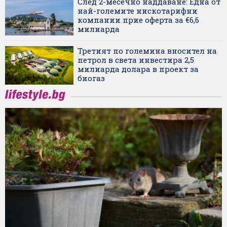
След 2-месечно наддаване: Една от
най-големите нискотарифни
компании прие оферта за €6,6
милиарда
Третият по големина вносител на
петрол в света инвестира 2,5
милиарда долара в проект за
биогаз