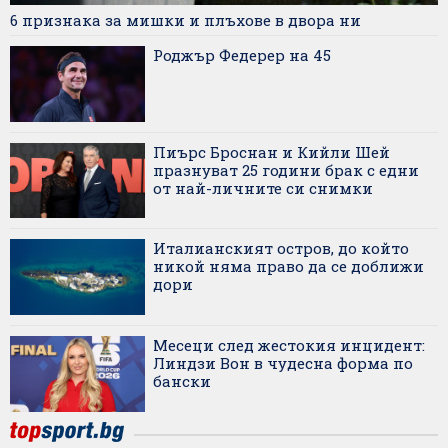
6 признака за мишки и плъхове в двора ни
Роджър Федерер на 45
Пиърс Броснан и Кийли Шей
празнуват 25 години брак с едни
от най-личните си снимки
Италианският остров, до който
никой няма право да се доближи
дори
Месеци след жестокия инцидент:
Линдзи Вон в чудесна форма по
бански