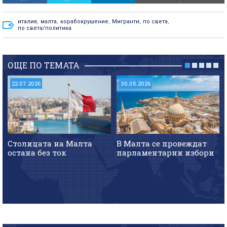
италия
,
малта
,
корабокрушение
,
Мигранти
,
по света
,
по света/политика
ОЩЕ ПО ТЕМАТА
22.07.2026
30.05.2026
Столицата на Малта
В Малта се провеждат
остана без ток
парламентарни избори