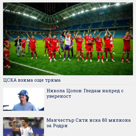
ЦСКА взима още трима
Никола Цолов: Гледам напред с
увереност
Манчестър Сити иска 80 милиона
за Родри