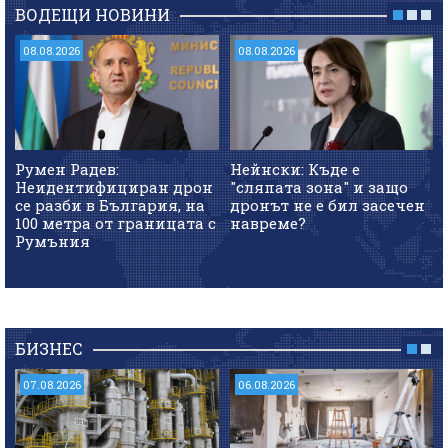
ВОДЕЩИ НОВИНИ
08.08.2026
08.08.2026
Румен Радев:
Нейнски: Къде е
Неидентифициран дрон
"сляпата зона" и защо
се разби в България, на
дронът не е бил засечен
100 метра от границата с
навреме?
Румъния
БИЗНЕС
07.08.2026
06.08.2026