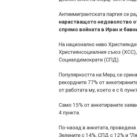
Антиимигрантската партия се ра
нарастващото недоволство от
спрямо войната в Иран и бавн
На национално ниво Християнде
Християнсоциалния съюз (ХСС), 
Социалдемократи (СПД).
Популярността на Мерц се срина 
рекордните 77% от анкетираните
от работата му, което е с 6 пунк
Само 15% от анкетираните заявих
4 пункта.
По-назад в анкетата, проведена 
Зелените с 14%, СПД с 12% и "Ля