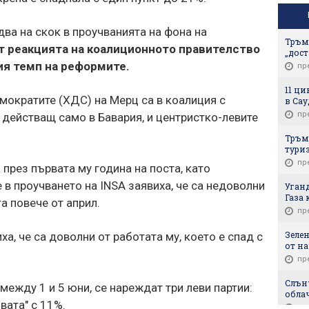
два на скок в проучванията на фона на
Тръм
 реакцията на коалиционното правителство
„дост
ия темп на реформите.
пр
11 ци
мократите (ХДС) на Мерц са в коалиция с
в Са
пр
действащ само в Бавария, и центристко-левите
Тръм
тури
пр
през първата му година на поста, като
 в проучването на INSA заявиха, че са недоволни
Уган
Газа 
та повече от април.
пр
Зеле
а, че са доволни от работата му, което е спад с
от на
пр
Слънч
между 1 и 5 юни, се нареждат три леви партии:
обла
вата" с 11%.
пр