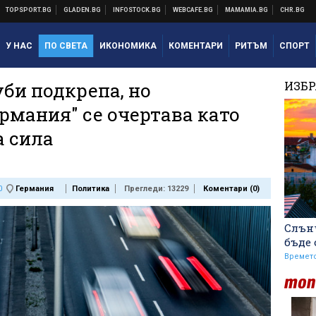
У НАС
ПО СВЕТА
ИКОНОМИКА
КОМЕНТАРИ
РИТЪМ
СПОРТ
би подкрепа, но
ИЗБ
рмания" се очертава като
а сила
0
Германия
Политика
Прегледи: 13229
Коментари (
0
)
Слънч
бъде
Времет
Макаби Тел Авив срещу
ЦСКА, "жълтите" на