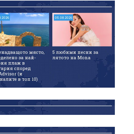
8.2026
05.08.2026
енадващото място,
5 любими песни за
делено за най-
лятото на Mona
рия плаж в
гария според
Advisor (и
налите в топ 10)