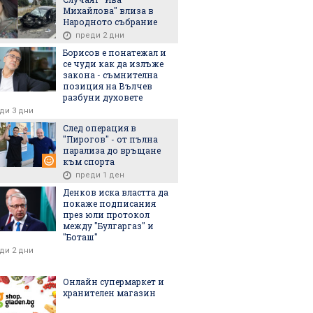
Михайлова" влиза в
Народното събрание
преди 2 дни
Борисов е понатежал и
яващата в
15 000 протестираха
Рекордните
се чуди как да излъже
ия коалиция
срещу "Алтернатива за
подкрепят
закона - съмнителна
и пакет от
Германия" и
за Герман
позиция на Вълчев
и
възраждането на
разбуни духовете
фашизма
ди 3 дни
След операция в
"Пирогов" - от пълна
парализа до връщане
към спорта
преди 1 ден
Денков иска властта да
покаже подписания
6
06.08.2026
06.08.2026
през юли протокол
между "Булгаргаз" и
"Боташ"
ди 2 дни
Онлайн супермаркет и
си Европа поука
Членовете за новия ВСС
Разследват
хранителен магазин
а на Сеута?
никнат като гъби:
бившата п
Предложиха още един
Украйна в