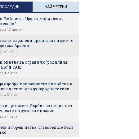
носене
ПОСЛЕДНИ
НАЙ-ЧЕТЕНИ
п: Войната с Иран ще приключи
а скоро“
еди 17 минути
вилни са ранени при атака на хусите
удитска Арабия
еди 1 час
п опитва да ограничи "родилния
зъм" в САЩ
еди 2 часа
да одобри изпращането на войски в
като част от международните сили
еди 3 часа
нски ще посети Сърбия за първи път
чалото на руската инвазия
еди 4 часа
ев и горещ петък, следобед ще бъде
чно
еди 5 часа