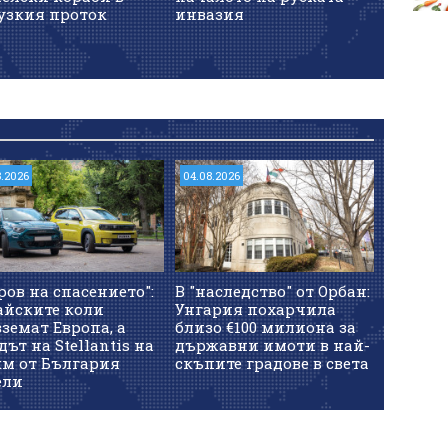
узкия проток
инвазия
8.2026
04.08.2026
ров на спасението":
В "наследство" от Орбан:
айските коли
Унгария похарчила
земат Европа, а
близо €100 милиона за
дът на Stellantis на
държавни имоти в най-
км от България
скъпите градове в света
ели