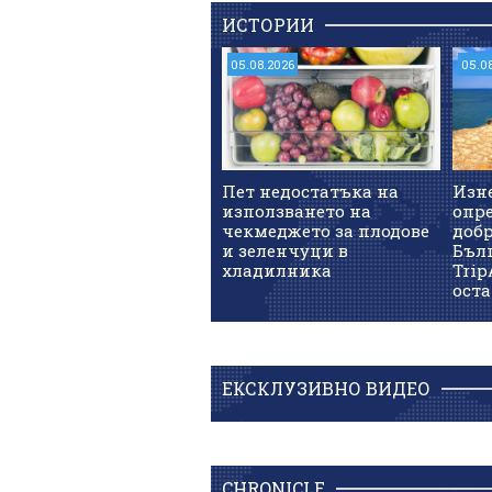
ИСТОРИИ
05.08.2026
05.0
Пет недостатъка на
Изн
използването на
опре
чекмеджето за плодове
доб
и зеленчуци в
Бъл
хладилника
Trip
оста
ЕКСКЛУЗИВНО ВИДЕО
CHRONICLE