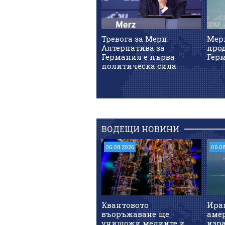
Тревога за Мерц:
Мер
Алтернатива за
про
Германия е първа
Гер
политическа сила
ВОДЕЩИ НОВИНИ
06.08.2026
06.0
Квантовото
Иран
въоръжаване ще
аме
унищожи медиите и
изра