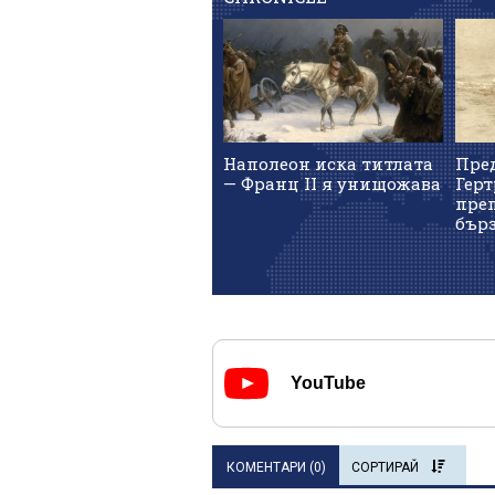
Наполеон иска титлата
Пред
— Франц II я унищожава
Герт
пре
бърз
YouTube
КОМЕНТАРИ (
0
)
СОРТИРАЙ