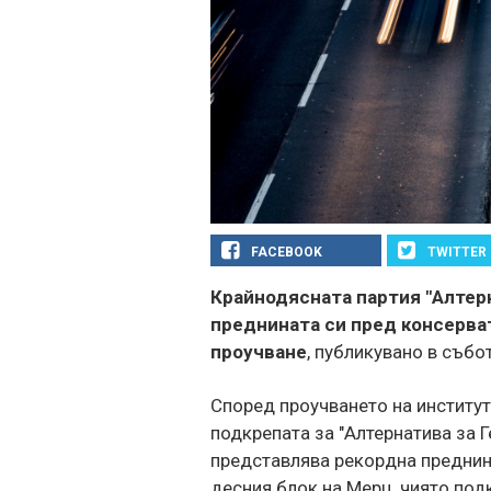
FACEBOOK
TWITTER
Крайнодясната партия "Алтерн
преднината си пред консерва
проучване
, публикувано в събот
Според проучването на институ
подкрепата за "Алтернатива за Г
представлява рекордна преднина
десния блок на Мерц, чиято под