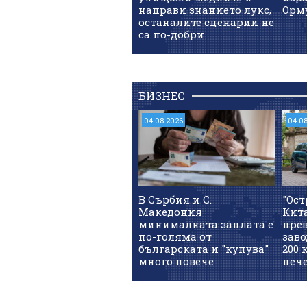
направи знанието лукс,
Орм
останалите сценарии не
са по-добри
БИЗНЕС
04.08.2026
04.0
В Сърбия и С.
"Ост
Македония
Кит
минималната заплата е
прев
по-голяма от
заво
българската и "купува"
200 
много повече
печ