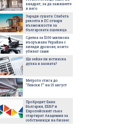
квадрат, за да заживеете
Halfbik
в него
сме на 
тясна 
Заради сушата: Слабата
конкуренция"
реколта в ЕС отваря
"Желира
възможности за
тенден
българската пшеница
превзе
Сделка за $100 милиона
аксесо
въоръжава Украйна с
Това л
хиляди дронове, които
начин 
убиват сами
цареви
Ще зейне ли истинска
дупка в хазната?
След и
Кънчев
обвиня
Метрото стига до
най-лес
"Левски Г" на 15 август
грешни
Испанс
престо
ПроКредит Банк
принце
България, ЕБВР и
каквато
Европейският съюз
виждал
стартират Академия за
Колко 
собственици на бизнес
ни мож