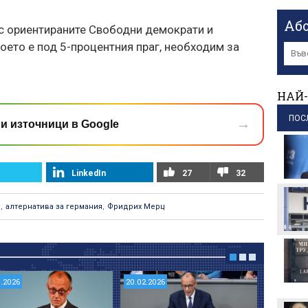
Иран:
Аб
ес ориентираните Свободни демократи и
има о
което е под 5-процентния праг, необходим за
пр
Локал
движ
НАЙ-
пр
МВнР
ПОС
→
и източници в Google
на б
пр
Иран
LinkedIn
27
32
изра
пр
а
,
алтернатива за германия
,
Фридрих Мерц
5.2026
20.02.2026
02.07.202