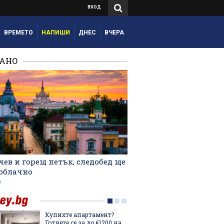
ВХОД
ВРЕМЕТО
НАПИШИ
ДНЕС
ВЧЕРА
РАНО
ев и горещ петък, следобед ще
 облачно
о
Купихте апартамент?
Мартин
Гответе се за до €1200 на
българ