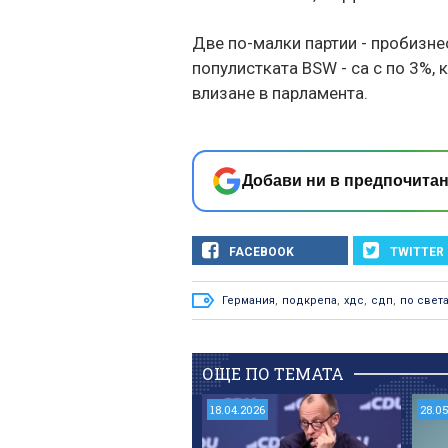
Две по-малки партии - пробизн
популистката BSW - са с по 3%, 
влизане в парламента.
Добави ни в предпочитан
FACEBOOK
TWITTER
Германия
,
подкрепа
,
хдс
,
сдп
,
по свет
ОЩЕ ПО ТЕМАТА
18.04.2026
28.0