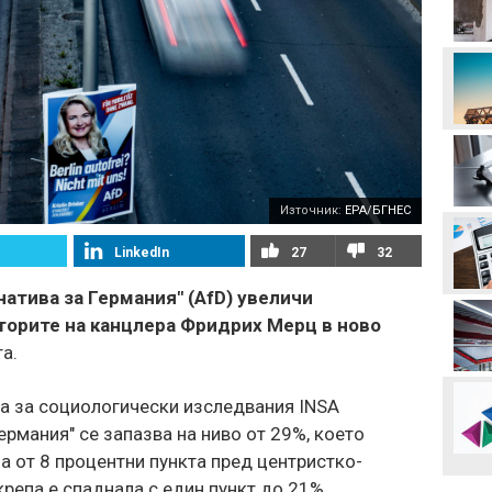
колене!
Левски преминава в
съвсем друга финансова
орбита, ако отстрани
Кайрат
Смут в лагера на Арсенал
Източник:
EPA/БГНЕС
Трудният съперник на
ЦСКА - що за отбор е
LinkedIn
27
32
Макаби Тел Авив?
атива за Германия" (AfD) увеличи
Левски харесал
торите на канцлера Фридрих Мерц в ново
голмайстора на Лига на
конференциите, но се
а.
разминал с трансфер
Стотици посрещнаха
та за социологически изследвания INSA
Мохамед Салах в Турция
ермания" се запазва на ниво от 29%, което
 от 8 процентни пункта пред центристко-
крепа е спаднала с един пункт до 21%.