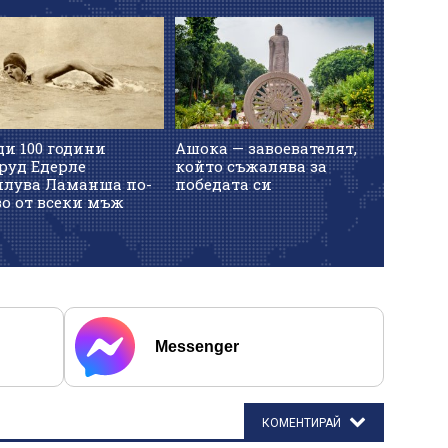
и 100 години
Ашока — завоевателят,
руд Едерле
който съжалява за
плува Ламанша по-
победата си
о от всеки мъж
Messenger
КОМЕНТИРАЙ