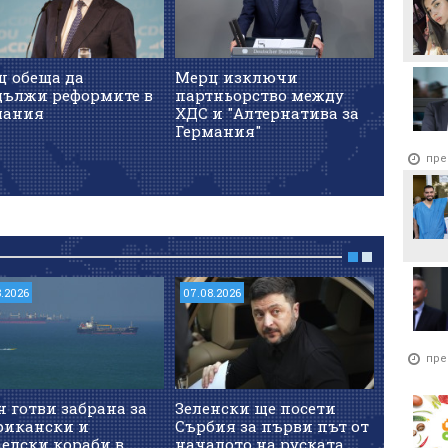
ц обеща да
Мерц изключи
Управл
дължи реформите в
партньорство между
Герман
мания
ХДС и "Алтернатива за
договор
Германия"
реформ
пре
8.2026
07.08.2026
06.08.202
пре
 готви забрана за
Зеленски ще посети
Взе ли 
рикански и
Сърбия за първи път от
от щурм
елски кораби в
началото на руската