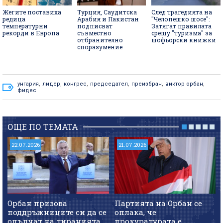
Жегите поставиха
Турция, Саудитска
След трагедията на
редица
Арабия и Пакистан
"Челопешко шосе":
температурни
подписват
Затягат правилата
рекорди в Европа
съвместно
срещу "туризма" за
отбранително
шофьорски книжки
споразумение
унгария
,
лидер
,
конгрес
,
председател
,
преизбран
,
виктор орбан
,
фидес
ОЩЕ ПО ТЕМАТА
22.07.2026
21.07.2026
Орбан призова
Партията на Орбан се
поддръжниците си да се
оплака, че
опълчат на тиранията
прокуратурата е