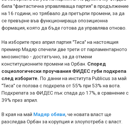
била "фантастична управляваща партия" в продължение
на 16 години, но трябвало да претърпи промени, за да
се превърне във функционираща опозиционна
формация, която да бъде готова да управлява отново.
На изборите през април партия "Тиса" на настоящия
премиер Мадяр спечели две трети от парламентарното
мнозинство - достатъчно, за да отмени
конституционните промени на Орбан.
Според
социологически проучвания ФИДЕС губи подкрепа
след изборите.
По данни на института Publicus за май
"Тиса" се ползва с подкрепа от 55% при 53% на вота.
Подкрепата за ФИДЕС пък спада до 17%, в сравнение с
39% през април.
В края на май
Мадяр обяви
, че новата власт ще
разследва Орбан за корупция и злоупотреба с власт.