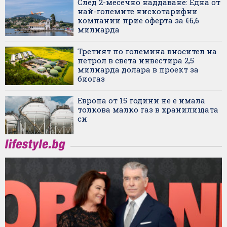
След 2-месечно наддаване: Една от
най-големите нискотарифни
компании прие оферта за €6,6
милиарда
Третият по големина вносител на
петрол в света инвестира 2,5
милиарда долара в проект за
биогаз
Европа от 15 години не е имала
толкова малко газ в хранилищата
си