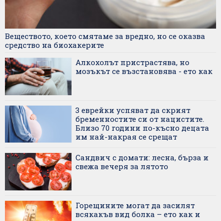
Веществото, което смятаме за вредно, но се оказва
средство на биохакерите
Алкохолът пристрастява, но
мозъкът се възстановява - ето как
3 еврейки успяват да скрият
бременностите си от нацистите.
Близо 70 години по-късно децата
им най-накрая се срещат
Сандвич с домати: лесна, бърза и
свежа вечеря за лятото
Горещините могат да засилят
всякакъв вид болка – ето как и