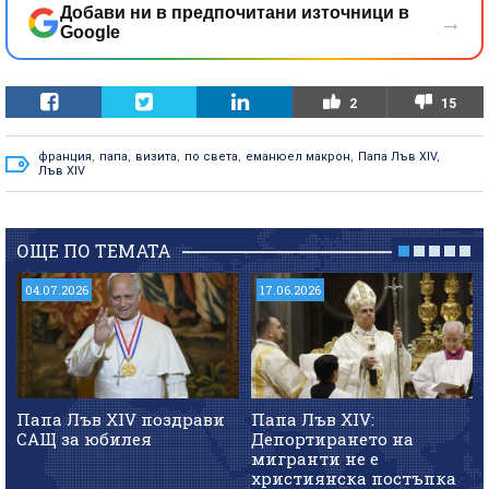
Добави ни в предпочитани източници в
→
Google
2
15
франция
,
папа
,
визита
,
по света
,
еманюел макрон
,
Папа Лъв XIV
,
Лъв XIV
ОЩЕ ПО ТЕМАТА
04.07.2026
17.06.2026
Папа Лъв XIV поздрави
Папа Лъв XIV:
САЩ за юбилея
Депортирането на
мигранти не е
християнска постъпка