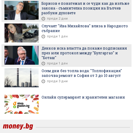
Борисов е понатежал и се чуди как да излъже
закона - съмнителна позиция на Вълчев
разбуни духовете
преди 2 дни
Случаят "Ива Михайлова" влиза в Народното
събрание
преди 1 ден
Денков иска властта да покаже подписания
през юли протокол между "Булгаргаз" и
"Боташ"
преди 1 ден
Осем дни без топла вода: "Топлофикация"
започва ремонт в София от 3 до 10 август
преди 3 дни
Онлайн супермаркет и хранителен магазин