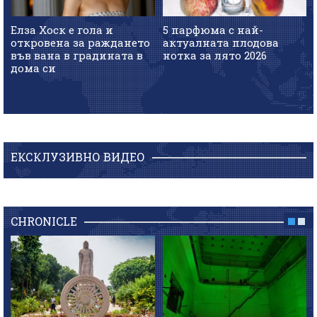
Елза Хоск е гола и
5 парфюма с най-
откровена за раждането
актуалната плодова
във вана в градината в
нотка за лято 2026
дома си
ЕКСКЛУЗИВНО ВИДЕО
CHRONICLE