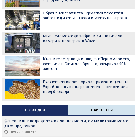
Обрат в миграцията: Германия вече губи
работници от България и Източна Европа
МВР вече може да забрани сигналите за
камери и проверки в Waze
Късните резервации владеят Черноморието,
хотелите в Слънчев бряг надхвърлиха 90%
заетост
Руските атаки затвориха пристанищата на
Украйна в пика на реколтата - логистиката
пред блокада
ПОСЛЕДНИ
НАЙ-ЧЕТЕНИ
Фентанилът води до тежки зависимости, с 2 милиграма може
да се предозира
преди 4 минути