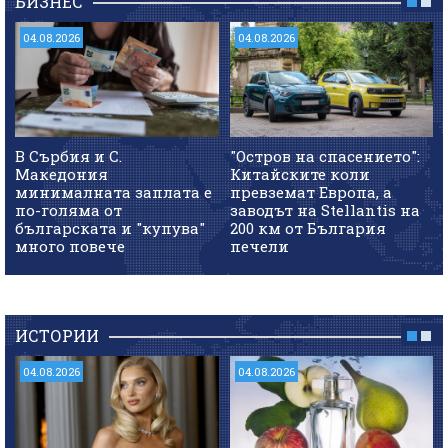
БИЗНЕС
04.08.2026
04.08.2026
В Сърбия и С.
"Остров на спасението":
Македония
Китайските коли
минималната заплата е
превземат Европа, а
по-голяма от
заводът на Stellantis на
българската и "купува"
200 км от България
много повече
печели
ИСТОРИИ
04.08.2026
04.08.2026