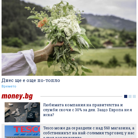
Днес ще е още по-топло
Времето
Любимата компания на правителства и
служби скочи с 30% за ден. Защо Европа не я
иска?
Tesco може да се раздели с над 560 магазина, а
собственикът на най-големия търговец у нас
е сред кандидатите