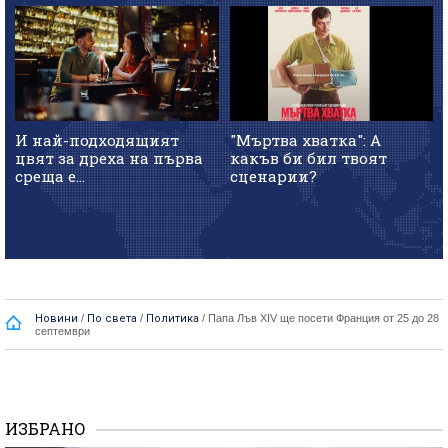
И най-подходящият
"Мъртва хватка": А
цвят за дреха на първа
какъв би бил твоят
среща е...
сценарии?
Новини
/
По света
/
Политика
/
Папа Лъв XIV ще посети Франция от 25 до 28
септември
ИЗБРАНО