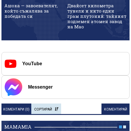
Ашока — завоевателят,
Двайсет километра
който съжалява за
тунели и нито един
победата си
грам плутоний: тайният
подземен атомен завод
на Мао
YouTube
Messenger
КОМЕНТАРИ (
0
)
СОРТИРАЙ
КОМЕНТИРАЙ
MAMAMIA