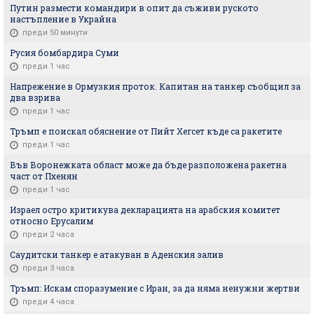
Путин размести командири в опит да съживи руското
настъпление в Украйна
преди 50 минути
Русия бомбардира Суми
преди 1 час
Напрежение в Ормузкия проток. Капитан на танкер съобщил за
два взрива
преди 1 час
Тръмп е поискал обяснение от Пийт Хегсет къде са ракетите
преди 1 час
Във Воронежката област може да бъде разположена ракетна
част от Пхенян
преди 1 час
Израел остро критикува декларацията на арабския комитет
относно Ерусалим
преди 2 часа
Саудитски танкер е атакуван в Аденския залив
преди 3 часа
Тръмп: Искам споразумение с Иран, за да няма ненужни жертви
преди 4 часа