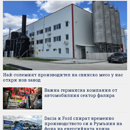
Най-големият производител на свинско месо у нас
откри нов завод
Важна германска компания от
автомобилния сектор фалира
Dacia и Ford спират временно
производството си в Румъния на
фона на енергийната криза