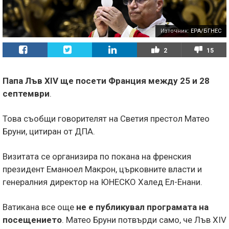
Източник:
EPA/БГНЕС
2
15
Папа Лъв XIV ще посети Франция между 25 и 28
септември
.
Това съобщи говорителят на Светия престол Матео
Бруни, цитиран от ДПА.
Визитата се организира по покана на френския
президент Еманюел Макрон, църковните власти и
генералния директор на ЮНЕСКО Халед Ел-Енани.
Ватикана все още
не е публикувал програмата на
посещението
. Матео Бруни потвърди само, че Лъв XIV