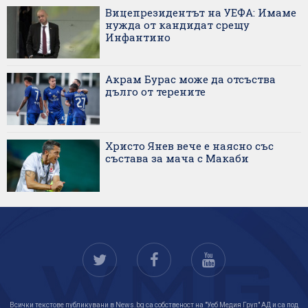
Вицепрезидентът на УЕФА: Имаме
нужда от кандидат срещу
Инфантино
Акрам Бурас може да отсъства
дълго от терените
Христо Янев вече е наясно със
състава за мача с Макаби
Всички текстове публикувани в News.bg са собственост на "Уеб Медия Груп" АД и са под