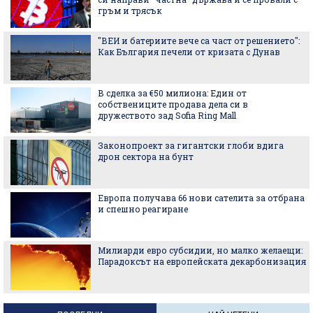
гръм и трясък
"ВЕИ и батериите вече са част от решението":
Как България печели от кризата с Дунав
В сделка за €50 милиона: Един от
собствениците продава дела си в
дружеството зад Sofia Ring Mall
Законопроект за гигантски глоби вдига
дрон сектора на бунт
Европа получава 66 нови сателита за отбрана
и спешно реагиране
Милиарди евро субсидии, но малко желаещи:
Парадоксът на европейската декарбонизация