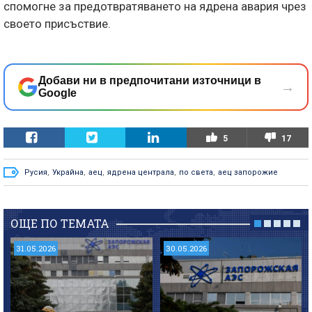
спомогне за предотвратяването на ядрена авария чрез
своето присъствие.
Добави ни в предпочитани източници в
→
Google
5
17
Русия
,
Украйна
,
аец
,
ядрена централа
,
по света
,
аец запорожие
ОЩЕ ПО ТЕМАТА
31.05.2026
30.05.2026