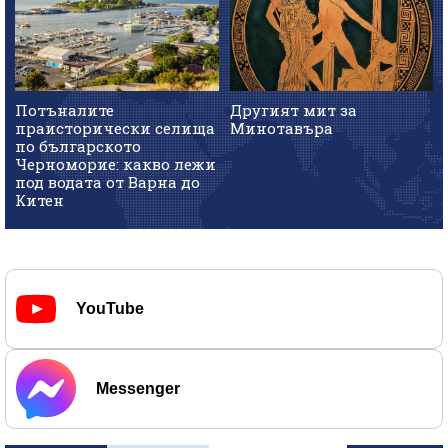
Потъналите
Другият мит за
праисторически селища
Минотавъра
по българското
Черноморие: какво лежи
под водата от Варна до
Китен
YouTube
Messenger