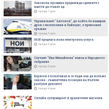
Законова промяна предвижда сделките с
имоти да станат ад
преди 1 ден
Украинският "Антонов", до който бе намерен
дрон с експлозиви в Лайпциг, е превозвал
оръжие
преди 1 ден
НОИ предлага нова електронна услуга
преди 5 дни
Случаят "Ива Михайлова" влиза в Народното
събрание
преди 3 дни
Борисов е понатежал и се чуди как да излъже
закона - съмнителна позиция на Вълчев
разбуни духовете
преди 4 дни
Онлайн супермаркет и хранителен магазин