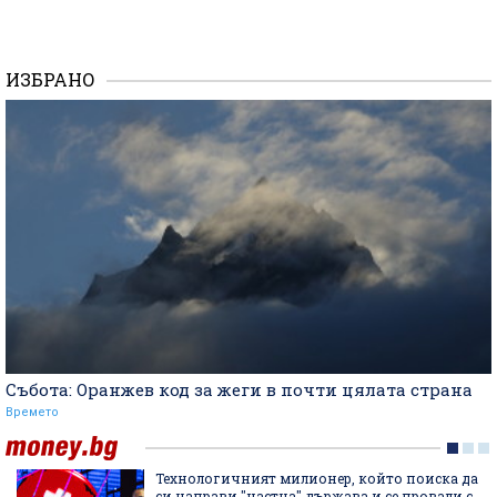
ИЗБРАНО
Събота: Оранжев код за жеги в почти цялата страна
Времето
Технологичният милионер, който поиска да
си направи "частна" държава и се провали с