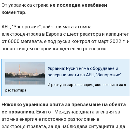
От украинска страна
не последва незабавен
коментар.
АЕЦ "Запорожие", най-голямата атомна
електроцентрала в Европа с шест реактора и капацитет
от 6000 мегавата, е под руски контрол от март 2022 г. и
понастоящем не произвежда електроенергия.
Украйна: Русия няма оборудване и
резервни части за АЕЦ "Запорожие"
И рискува ядрена авария, ако се опита да я
рестартира
Няколко украински опита за превземане на обекта
се провалиха
. Екип от Международната агенция за
атомна енергия е постоянно разположен в
електроцентралата, за да наблюдава ситуацията и да