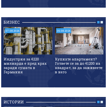
БИЗНЕС
07.08.2026
06.08.2026
Индустрия за €220
Купихте апартамент?
милиарда е пред крах
Гответе се за до €1200 на
заради сушата в
квадрат, за да заживеете
Германия
в него
ИСТОРИИ