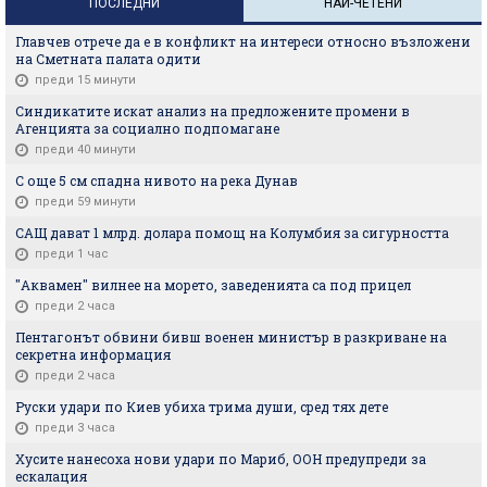
ПОСЛЕДНИ
НАЙ-ЧЕТЕНИ
Главчев отрече да е в конфликт на интереси относно възложени
на Сметната палата одити
преди 15 минути
Синдикатите искат анализ на предложените промени в
Агенцията за социално подпомагане
преди 40 минути
С още 5 см спадна нивото на река Дунав
преди 59 минути
САЩ дават 1 млрд. долара помощ на Колумбия за сигурността
преди 1 час
"Аквамен" вилнее на морето, заведенията са под прицел
преди 2 часа
Пентагонът обвини бивш военен министър в разкриване на
секретна информация
преди 2 часа
Руски удари по Киев убиха трима души, сред тях дете
преди 3 часа
Хусите нанесоха нови удари по Мариб, ООН предупреди за
ескалация