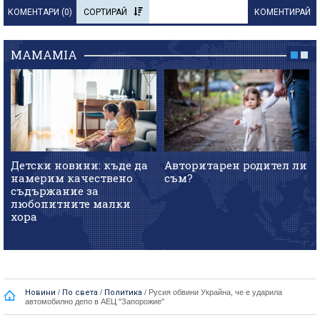
КОМЕНТАРИ (
0
)
СОРТИРАЙ
КОМЕНТИРАЙ
MAMAMIA
Детски новини: къде да
Авторитарен родител ли
намерим качествено
съм?
съдържание за
любопитните малки
хора
Новини
/
По света
/
Политика
/
Русия обвини Украйна, че е ударила
автомобилно депо в АЕЦ "Запорожие"