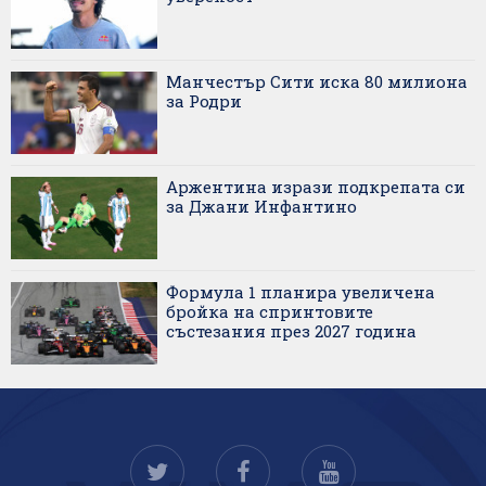
Манчестър Сити иска 80 милиона
за Родри
Аржентина изрази подкрепата си
за Джани Инфантино
Формула 1 планира увеличена
бройка на спринтовите
състезания през 2027 година