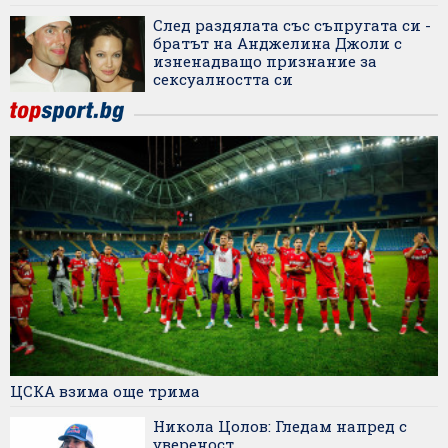
След раздялата със съпругата си -
братът на Анджелина Джоли с
изненадващо признание за
сексуалността си
ЦСКА взима още трима
Никола Цолов: Гледам напред с
увереност