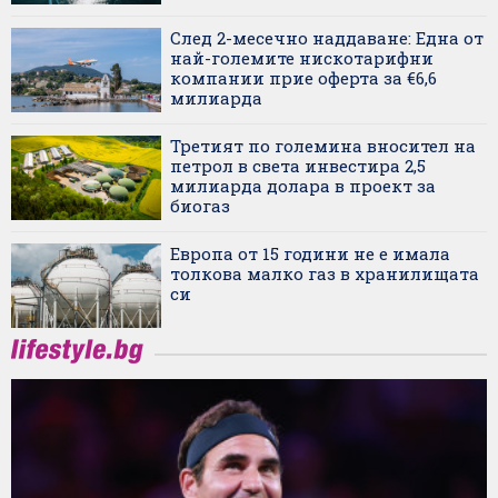
След 2-месечно наддаване: Една от
най-големите нискотарифни
компании прие оферта за €6,6
милиарда
Третият по големина вносител на
петрол в света инвестира 2,5
милиарда долара в проект за
биогаз
Европа от 15 години не е имала
толкова малко газ в хранилищата
си