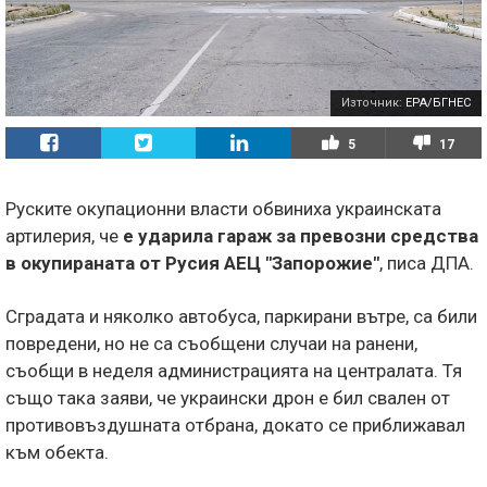
Източник:
EPA/БГНЕС
5
17
Руските окупационни власти обвиниха украинската
артилерия, че
е ударила гараж за превозни средства
в окупираната от Русия АЕЦ "Запорожие"
, писа ДПА.
Сградата и няколко автобуса, паркирани вътре, са били
повредени, но не са съобщени случаи на ранени,
съобщи в неделя администрацията на централата. Тя
също така заяви, че украински дрон е бил свален от
противовъздушната отбрана, докато се приближавал
към обекта.