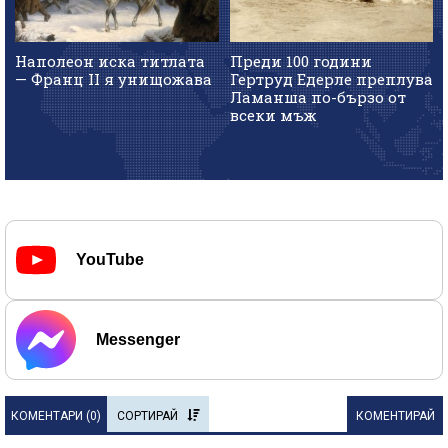
Наполеон иска титлата
Преди 100 години
— Франц II я унищожава
Гертруд Едерле преплува
Ламанша по-бързо от
всеки мъж
YouTube
Messenger
КОМЕНТАРИ (
0
)
СОРТИРАЙ
КОМЕНТИРАЙ