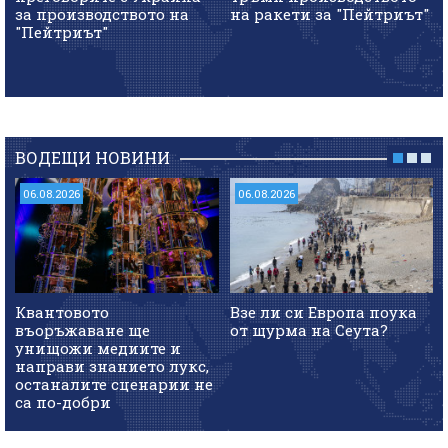
за производството на
на ракети за "Пейтриът"
"Пейтриът"
ВОДЕЩИ НОВИНИ
06.08.2026
06.08.2026
Квантовото
Взе ли си Европа поука
въоръжаване ще
от щурма на Сеута?
унищожи медиите и
направи знанието лукс,
останалите сценарии не
са по-добри