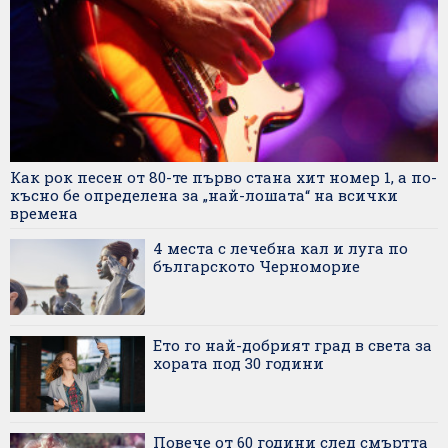
Как рок песен от 80-те първо стана хит номер 1, а по-
късно бе определена за „най-лошата“ на всички
времена
4 места с лечебна кал и луга по
българското Черноморие
Ето го най-добрият град в света за
хората под 30 години
Повече от 60 години след смъртта