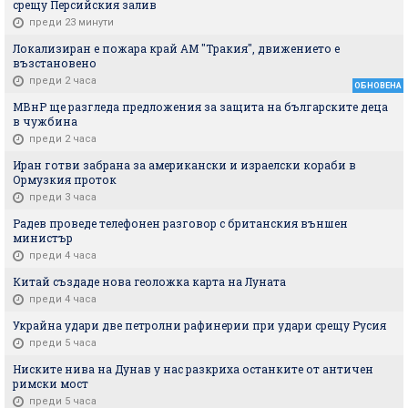
срещу Персийския залив
преди 23 минути
Локализиран е пожара край АМ "Тракия", движението е
възстановено
преди 2 часа
ОБНОВЕНА
МВнР ще разгледа предложения за защита на българските деца
в чужбина
преди 2 часа
Иран готви забрана за американски и израелски кораби в
Ормузкия проток
преди 3 часа
Радев проведе телефонен разговор с британския външен
министър
преди 4 часа
Китай създаде нова геоложка карта на Луната
преди 4 часа
Украйна удари две петролни рафинерии при удари срещу Русия
преди 5 часа
Ниските нива на Дунав у нас разкриха останките от античен
римски мост
преди 5 часа