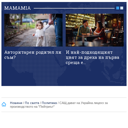
MAMAMIA
Авторитарен родител ли
И най-подходящият
съм?
цвят за дреха на първа
среща е...
Новини
/
По света
/
Политика
/
САЩ дават на Украйна лиценз за
производството на "Пейтриът"