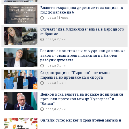
Властта съкращава дирекциите за социално
подпомагане на 6
преди 11 часа
Случаят "Ива Михайлова" влиза в Народното
събрание
преди 2 дни
Борисов е понатежал и се чуди как да излъже
закона - съмнителна позиция на Вълчев
разбуни духовете
преди 3 дни
След операция в "Пирогов" - от пълна
парализа до връщане към спорта
преди 1 ден
Денков иска властта да покаже подписания
през юли протокол между "Булгаргаз" и
"Боташ"
преди 2 дни
Онлайн супермаркет и хранителен магазин