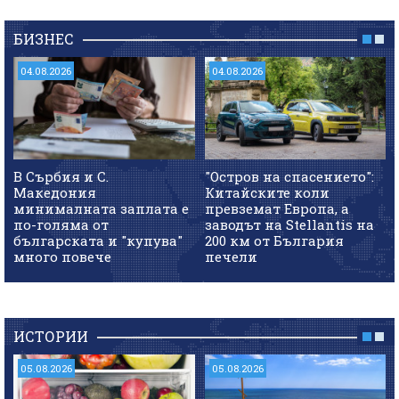
БИЗНЕС
04.08.2026
04.08.2026
В Сърбия и С.
"Остров на спасението":
Македония
Китайските коли
минималната заплата е
превземат Европа, а
по-голяма от
заводът на Stellantis на
българската и "купува"
200 км от България
много повече
печели
ИСТОРИИ
05.08.2026
05.08.2026