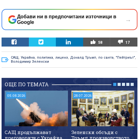
Добави ни в предпочитани източници в
→
Google
58
17
САЩ
,
Украйна
,
политика
,
лиценз
,
Доналд Тръмп
,
по света
,
"Пейтриът"
,
Володимир Зеленски
ОЩЕ ПО ТЕМАТА
05.08.2026
28.07.2026
САЩ продължават
Зеленски обсъди с
преговорите с Украйна
Тръмп производството