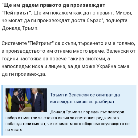
"Ще им дадем правото да произвеждат
"Пейтриът".
Ще им покажем как да го правят. Мисля,
че могат да ги произвеждат доста бързо", подчерта
Доналд Тръмп.
Системите "Пейтриът" са скъпи, търсенето им е голямо,
а производството им отнема много време. Зеленски от
години настоява за повече такива системи, а
напоследък иска и лиценз, за ​​да може Украйна сама
да ги произвежда.
Тръмп и Зеленски се опитват да
изглеждат сякаш се разбират
Доналд Тръмп за пореден път повтори
набор от мантри за своята визия за световния ред и много
наблюдатели смятат, че те нямат много общо със случващото се
на място