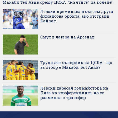
Макаби Тел Авив срещу ЦСКА, "жълтите" на колене!
Левски преминава в съвсем друга
финансова орбита, ако отстрани
Кайрат
Смут в лагера на Арсенал
Трудният съперник на ЦСКА - що
за отбор е Макаби Тел Авив?
Левски харесал голмайстора на
Лига на конференциите, но се
разминал с трансфер