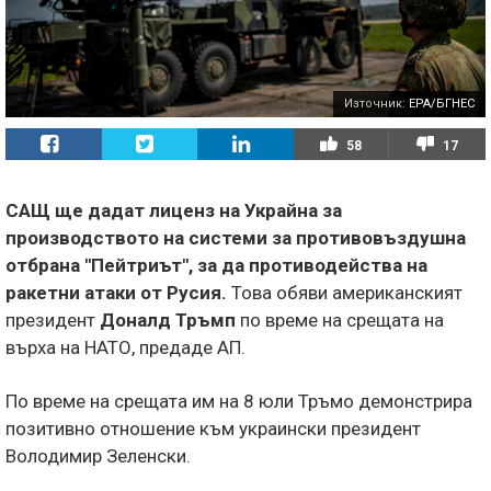
Източник:
EPA/БГНЕС
58
17
САЩ ще дадат лиценз на Украйна за
производството на системи за противовъздушна
отбрана "Пейтриът", за да противодейства на
ракетни атаки от Русия.
Това обяви американският
президент
Доналд Тръмп
по време на срещата на
върха на НАТО, предаде АП.
По време на срещата им на 8 юли Тръмо демонстрира
позитивно отношение към украински президент
Володимир Зеленски.