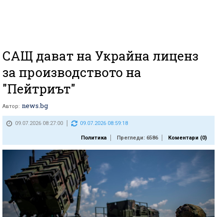
САЩ дават на Украйна лиценз
за производството на
"Пейтриът"
news.bg
Автор:
09.07.2026 08:27:00
09.07.2026 08:59:18
Политика
Прегледи: 6586
Коментари (
0
)