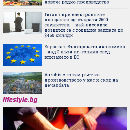
повече родно производство
Гигант при електронните
плащания ще съкрати 2600
служители – най-високите
позиции са с годишна заплата до
$460 хиляди
Евростат: Българската икономика
- над 3 пъти по-голяма след
влизането в ЕС
Aurubis с голям ръст на
производството у нас и скок на
печалбата