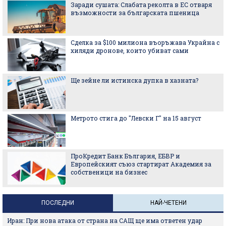
Заради сушата: Слабата реколта в ЕС отваря
възможности за българската пшеница
Сделка за $100 милиона въоръжава Украйна с
хиляди дронове, които убиват сами
Ще зейне ли истинска дупка в хазната?
Метрото стига до "Левски Г" на 15 август
ПроКредит Банк България, ЕБВР и
Европейският съюз стартират Академия за
собственици на бизнес
ПОСЛЕДНИ
НАЙ-ЧЕТЕНИ
Иран: При нова атака от страна на САЩ ще има ответен удар