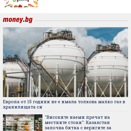
Европа от 15 години не е имала толкова малко газ в
хранилищата си
"Високите наеми пречат на
местните стоки": Казахстан
започва битка с веригите за