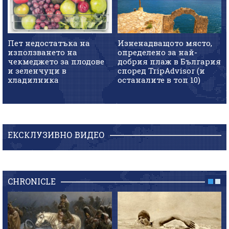
Пет недостатъка на
Изненадващото място,
използването на
определено за най-
чекмеджето за плодове
добрия плаж в България
и зеленчуци в
според TripAdvisor (и
хладилника
останалите в топ 10)
ЕКСКЛУЗИВНО ВИДЕО
CHRONICLE