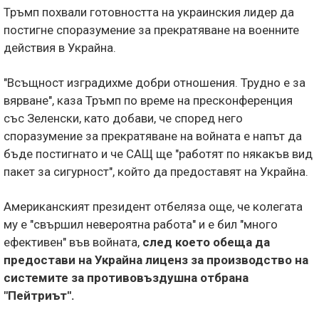
Тръмп похвали готовността на украинския лидер да
постигне споразумение за прекратяване на военните
действия в Украйна.
"Всъщност изградихме добри отношения. Трудно е за
вярване", каза Тръмп по време на пресконференция
със Зеленски, като добави, че според него
споразумение за прекратяване на войната е напът да
бъде постигнато и че САЩ ще "работят по някакъв вид
пакет за сигурност", който да предоставят на Украйна.
Американският президент отбеляза още, че колегата
му е "свършил невероятна работа" и е бил "много
ефективен" във войната,
след което обеща да
предостави на Украйна лиценз за производство на
системите за противовъздушна отбрана
"Пейтриът".