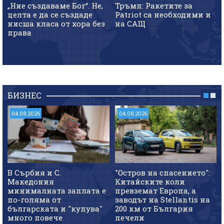
„Ние създаваме Бог“. Не,
Тръмп: Ракетите за
целта е да се създаде
Patriot са необходими и
нисша класа от хора без
на САЩ
права
БИЗНЕС
04.08.2026
04.08.2026
В Сърбия и С.
"Остров на спасението":
Македония
Китайските коли
минималната заплата е
превземат Европа, а
по-голяма от
заводът на Stellantis на
българската и "купува"
200 км от България
много повече
печели