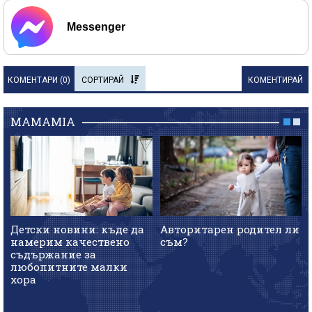
Messenger
КОМЕНТАРИ (
0
)
СОРТИРАЙ
КОМЕНТИРАЙ
MAMAMIA
Детски новини: къде да
Авторитарен родител ли
намерим качествено
съм?
съдържание за
любопитните малки
хора