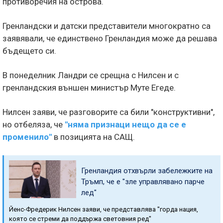
противоречия на острова.
Гренландски и датски представители многократно са
заявявали, че единствено Гренландия може да решава
бъдещето си.
В понеделник Ландри се срещна с Нилсен и с
гренландския външен министър Муте Егеде.
Нилсен заяви, че разговорите са били "конструктивни",
но отбеляза, че
"няма признаци нещо да се е
променило"
в позицията на САЩ.
Гренландия отхвърли забележките на
Тръмп, че е "зле управлявано парче
лед"
Йенс-Фредерик Нилсен заяви, че представлява "горда нация,
която се стреми да поддържа световния ред"