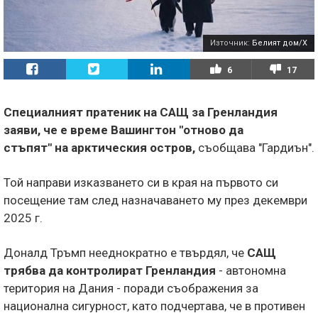
Източник:
Белият дом/Х
6
17
Специалният пратеник на САЩ за Гренландия
заяви, че е време Вашингтон "отново да
стъпят" на арктическия остров,
съобщава "Гардиън".
Той направи изказването си в края на първото си
посещение там след назначаването му през декември
2025 г.
Доналд Тръмп нееднократно е твърдял, че
САЩ
трябва да контролират Гренландия
- автономна
територия на Дания - поради съображения за
национална сигурност, като подчертава, че в противен