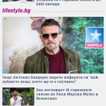
$460 хиляди
Защо Антонио Бандерас нарече инфаркта си "най-
хубавото нещо, което му се е случвало"
Как изглеждат 18-годишните
синове на Рики Мартин Матео и
Валентино