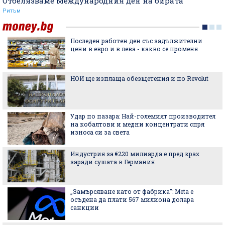
Отбелязваме Международния ден на бирата
Ритъм
Последен работен ден със задължителни
цени в евро и в лева - какво се променя
НОИ ще изплаща обезщетения и по Revolut
Удар по пазара: Най-големият производител
на кобалтови и медни концентрати спря
износа си за света
Индустрия за €220 милиарда е пред крах
заради сушата в Германия
„Замърсяване като от фабрика": Meta е
осъдена да плати 567 милиона долара
санкции