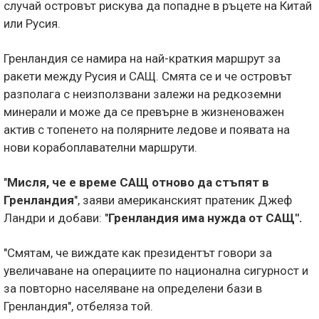
случай островът рискува да попадне в ръцете на Китай
или Русия.
Гренландия се намира на най-краткия маршрут за
ракети между Русия и САЩ. Смята се и че островът
разполага с неизползвани залежи на редкоземни
минерали и може да се превърне в жизненоважен
актив с топенето на полярните ледове и появата на
нови корабоплавателни маршрути.
"
Мисля, че е време САЩ отново да стъпят в
Гренландия
", заяви американският пратеник Джеф
Ландри и добави: "
Гренландия има нужда от САЩ".
"Смятам, че виждате как президентът говори за
увеличаване на операциите по национална сигурност и
за повторно населяване на определени бази в
Гренландия", отбеляза той.