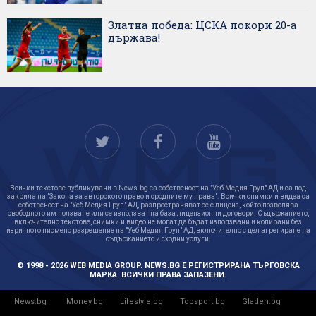
Златна победа: ЦСКА покори 20-а
държава!
Всички текстове публикувани в News.bg са собственост на "Уеб Медия Груп" АД и са под
закрила на "Закона за авторското право и сродните му права". Всички снимки и видеа са
собственост на "Уеб Медия Груп" АД, разпространяват се с лиценз, който позволява
свободното им ползване или се използват на база лицензионни договори. Съдържанието,
включително текстове, снимки и видео не могат да бъдат използвани и копирани без
изричното писмено разрешение на "Уеб Медия Груп" АД, включително с цел агрегиране на
съдържанието и сходни услуги.
© 1998 - 2026 WEB MEDIA GROUP. NEWS.BG Е РЕГИСТРИРАНА ТЪРГОВСКА
МАРКА. ВСИЧКИ ПРАВА ЗАПАЗЕНИ.
News.bg
Money.bg
Lifestyle.bg
Topsport.bg
Gladen.bg