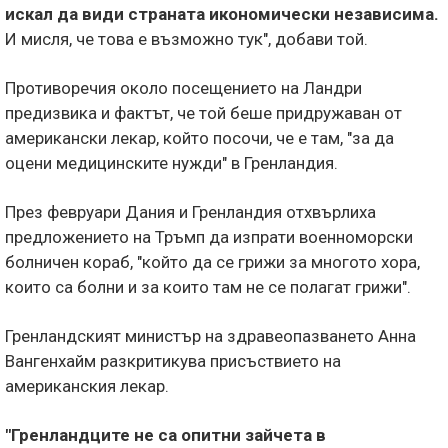
искал да види страната икономически независима.
И мисля, че това е възможно тук", добави той.
Противоречия около посещението на Ландри
предизвика и фактът, че той беше придружаван от
американски лекар, който посочи, че е там, "за да
оцени медицинските нужди" в Гренландия.
През февруари Дания и Гренландия отхвърлиха
предложението на Тръмп да изпрати военноморски
болничен кораб, "който да се грижи за многото хора,
които са болни и за които там не се полагат грижи".
Гренландският министър на здравеопазването Анна
Вангенхайм разкритикува присъствието на
американския лекар.
"Гренландците не са опитни зайчета в