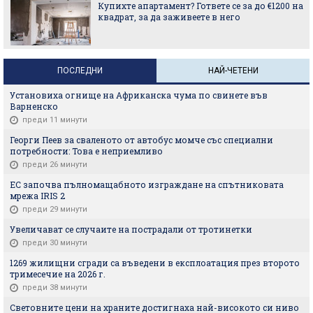
Купихте апартамент? Гответе се за до €1200 на
квадрат, за да заживеете в него
ПОСЛЕДНИ
НАЙ-ЧЕТЕНИ
Установиха огнище на Африканска чума по свинете във
Варненско
преди 11 минути
Георги Пеев за сваленото от автобус момче със специални
потребности: Това е неприемливо
преди 26 минути
ЕС започва пълномащабното изграждане на спътниковата
мрежа IRIS 2
преди 29 минути
Увеличават се случаите на пострадали от тротинетки
преди 30 минути
1269 жилищни сгради са въведени в експлоатация през второто
тримесечие на 2026 г.
преди 38 минути
Световните цени на храните достигнаха най-високото си ниво