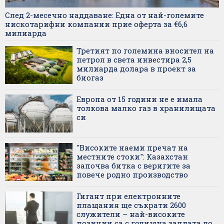
След 2-месечно наддаване: Една от най-големите
нискотарифни компании прие оферта за €6,6
милиарда
Третият по големина вносител на
петрол в света инвестира 2,5
милиарда долара в проект за
биогаз
Европа от 15 години не е имала
толкова малко газ в хранилищата
си
"Високите наеми пречат на
местните стоки": Казахстан
започва битка с веригите за
повече родно производство
Гигант при електронните
плащания ще съкрати 2600
служители – най-високите
позиции са с годишна заплата до