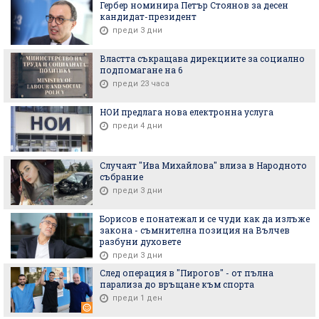
Гербер номинира Петър Стоянов за десен
кандидат-президент
преди 3 дни
Властта съкращава дирекциите за социално
подпомагане на 6
преди 23 часа
НОИ предлага нова електронна услуга
преди 4 дни
Случаят "Ива Михайлова" влиза в Народното
събрание
преди 3 дни
Борисов е понатежал и се чуди как да излъже
закона - съмнителна позиция на Вълчев
разбуни духовете
преди 3 дни
След операция в "Пирогов" - от пълна
парализа до връщане към спорта
преди 1 ден