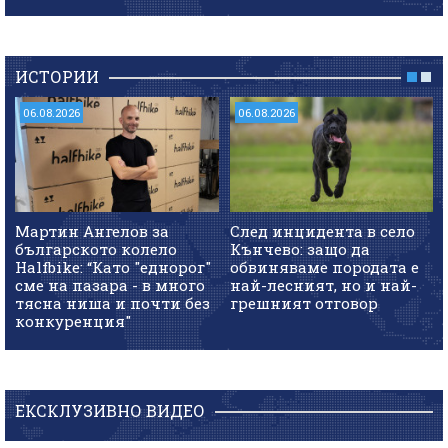
ИСТОРИИ
06.08.2026
06.08.2026
Мартин Ангелов за
След инцидента в село
българското колело
Кънчево: защо да
Halfbike: “Като "еднорог"
обвиняваме породата е
сме на пазара - в много
най-лесният, но и най-
тясна ниша и почти без
грешният отговор
конкуренция"
ЕКСКЛУЗИВНО ВИДЕО