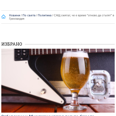
Новини
/
По света
/
Политика
/
САЩ смятат, че е време "отново да стъпят" в
Гренландия
ИЗБРАНО