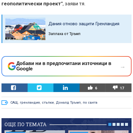
геополитически проект"
, заяви тя.
Дания отново защити Гренландия
Заплаха от Тръмп
Добави ни в предпочитани източници в
→
Google
6
17
САЩ
,
гренландия
,
стъпки
,
Доналд Тръмп
,
по света
ОЩЕ ПО ТЕМАТА