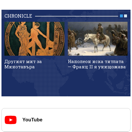
CHRONICLE
Другият мит за
Наполеон иска титлата
Минотавъра
— Франц II я унищожава
YouTube