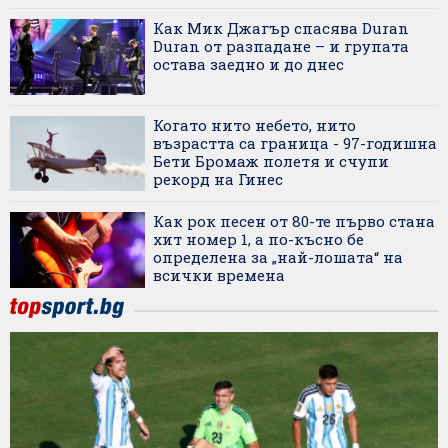
Как Мик Джагър спасява Duran
Duran от разпадане – и групата
остава заедно и до днес
Когато нито небето, нито
възрастта са граница - 97-годишна
Бети Бромаж полетя и счупи
рекорд на Гинес
Как рок песен от 80-те първо стана
хит номер 1, а по-късно бе
определена за „най-лошата“ на
всички времена