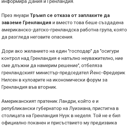
информира Дания и Гренландия.
През януари
Тръмп се отказа от заплахите да
завземе Гренландия
и вместо това беше създадена
американско-датско-гренландска работна група, която
да разгледа неговите опасения.
Дори ако желанието на един "господар" да "осигури
контрол над Гренландия е напълно неуважително, ние
сме длъжни да намерим решение", отбеляза
гренландският министър-председател Йенс-Фредерик
Нилсен в кулоарите на икономически форум за
Гренландия във вторник.
Американският пратеник Ландри, който е и
републикански губернатор на Луизиана, пристигна в
столицата на Гренландия Нуук в неделя. Той не е бил
официално поканен и присъствието му предизвика