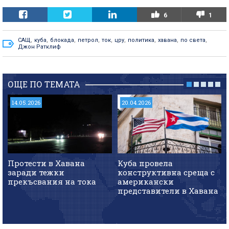
6
1
САЩ
,
куба
,
блокада
,
петрол
,
ток
,
цру
,
политика
,
хавана
,
по света
,
Джон Ратклиф
ОЩЕ ПО ТЕМАТА
14.05.2026
20.04.2026
Протести в Хавана
Куба провела
заради тежки
конструктивна среща с
прекъсвания на тока
американски
представители в Хавана