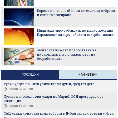
Европа получава 66 нови сателита за отбрана
и спешно реагиране
Милиарди евро субсидии, но малко желаещи:
Парадоксът на европейската декарбонизация
Българите виждат подобряване на
икономиката, но очакват ръст на
безработицата
ПОСЛЕДНИ
НАЙ-ЧЕТЕНИ
Руски удари по Киев убиха трима души, сред тях дете
преди 20 минути
Хусите нанесоха нови удари по Мариб, ООН предупреди за
ескалация
преди 50 минути
САЩ санкционираха криптоборса в Дубай заради връзки с Иран