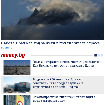
Събота: Оранжев код за жеги в почти цялата страна
Времето
"ВЕИ и батериите вече са част от решението":
Как България печели от кризата с Дунав
В сделка за €50 милиона: Един от
собствениците продава дела си в
дружеството зад Sofia Ring Mall
Законопроект за гигантски глоби вдига
дрон сектора на бунт