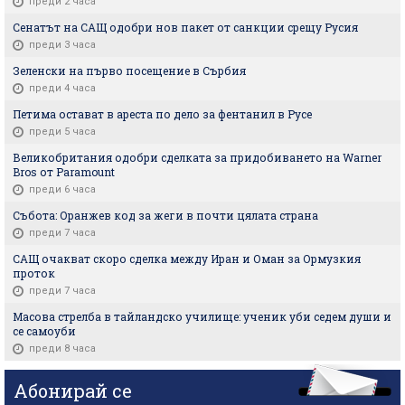
преди 2 часа
Сенатът на САЩ одобри нов пакет от санкции срещу Русия
преди 3 часа
Зеленски на първо посещение в Сърбия
преди 4 часа
Петима остават в ареста по дело за фентанил в Русе
преди 5 часа
Великобритания одобри сделката за придобиването на Warner
Bros от Paramount
преди 6 часа
Събота: Оранжев код за жеги в почти цялата страна
преди 7 часа
САЩ очакват скоро сделка между Иран и Оман за Ормузкия
проток
преди 7 часа
Масова стрелба в тайландско училище: ученик уби седем души и
се самоуби
преди 8 часа
Абонирай се