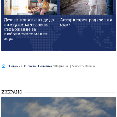
Детски новини: къде да
Авторитарен родител ли
намерим качествено
съм?
съдържание за
любопитните малки
хора
Новини
/
По света
/
Политика
/
Шефът на ЦРУ посети Хавана
ИЗБРАНО