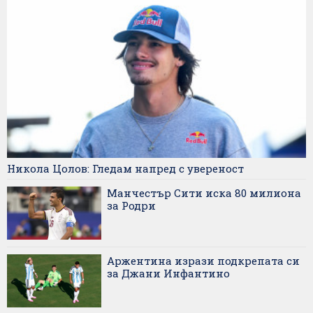
Никола Цолов: Гледам напред с увереност
Манчестър Сити иска 80 милиона
за Родри
Аржентина изрази подкрепата си
за Джани Инфантино