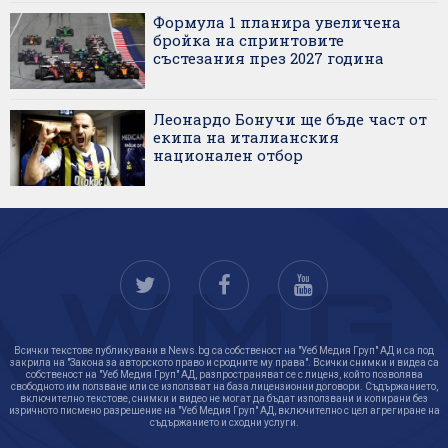
Формула 1 планира увеличена
бройка на спринтовите
състезания през 2027 година
Леонардо Бонучи ще бъде част от
екипа на италианския
национален отбор
Всички текстове публикувани в News.bg са собственост на "Уеб Медия Груп" АД и са под
закрила на "Закона за авторското право и сродните му права". Всички снимки и видеа са
собственост на "Уеб Медия Груп" АД, разпространяват се с лиценз, който позволява
свободното им ползване или се използват на база лицензионни договори. Съдържанието,
включително текстове, снимки и видео не могат да бъдат използвани и копирани без
изричното писмено разрешение на "Уеб Медия Груп" АД, включително с цел агрегиране на
съдържанието и сходни услуги.