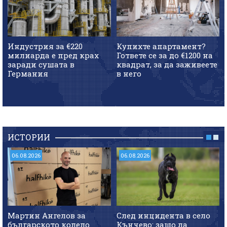
Индустрия за €220
Купихте апартамент?
милиарда е пред крах
Гответе се за до €1200 на
заради сушата в
квадрат, за да заживеете
Германия
в него
ИСТОРИИ
06.08.2026
06.08.2026
Мартин Ангелов за
След инцидента в село
българското колело
Кънчево: защо да