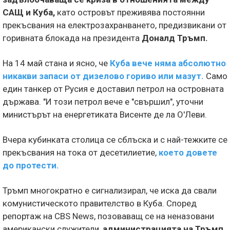
САЩ и Куба,
като островът преживява постоянни
прекъсвания на електрозахранването, предизвикани от
горивната блокада на президента
Доналд Тръмп.
На 14 май стана и ясно, че
Куба вече няма абсолютно
никакви запаси от дизелово гориво или мазут.
Само
един танкер от Русия е доставил петрол на островната
държава. "И този петрол вече е "свършил", уточни
министърът на енергетиката Висенте де ла О'Леви.
Вчера кубинката столица се сблъска и с най-тежките се
прекъсвания на тока от десетилиетие,
което довете
до протести.
Тръмп многократно е сигнализирал, че иска да свали
комунистическото правителство в Куба. Според
репортаж на CBS News, позоваващ се на неназовани
американски служители,
администрацията на Тръмп