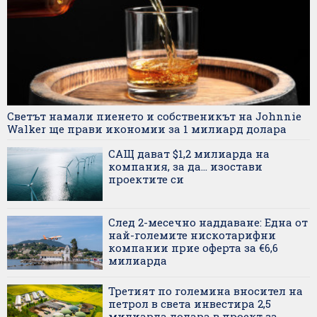
Светът намали пиенето и собственикът на Johnnie
Walker ще прави икономии за 1 милиард долара
САЩ дават $1,2 милиарда на
компания, за да... изостави
проектите си
След 2-месечно наддаване: Една от
най-големите нискотарифни
компании прие оферта за €6,6
милиарда
Третият по големина вносител на
петрол в света инвестира 2,5
милиарда долара в проект за