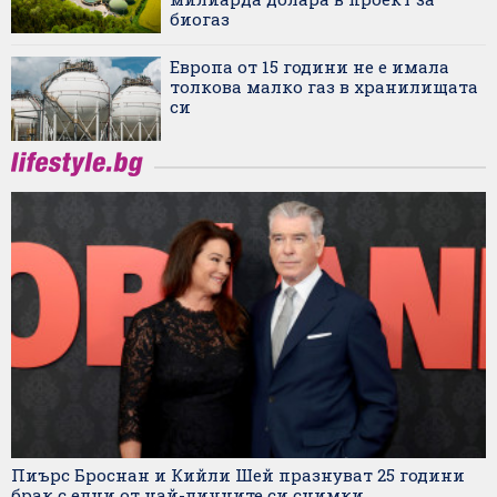
биогаз
Европа от 15 години не е имала
толкова малко газ в хранилищата
си
Пиърс Броснан и Кийли Шей празнуват 25 години
брак с едни от най-личните си снимки