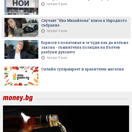
преди 4 дни
Случаят "Ива Михайлова" влиза в Народното
събрание
преди 3 дни
Борисов е понатежал и се чуди как да излъже
закона - съмнителна позиция на Вълчев
разбуни духовете
преди 4 дни
Онлайн супермаркет и хранителен магазин