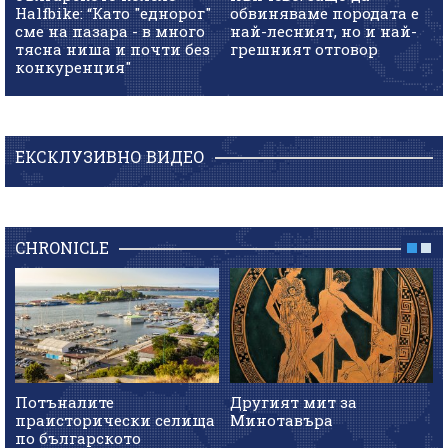
Halfbike: “Като "еднорог"
обвиняваме породата е
сме на пазара - в много
най-лесният, но и най-
тясна ниша и почти без
грешният отговор
конкуренция"
ЕКСКЛУЗИВНО ВИДЕО
CHRONICLE
Потъналите
Другият мит за
праисторически селища
Минотавъра
по българското