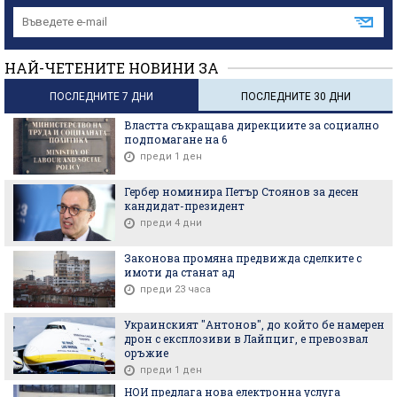
НАЙ-ЧЕТЕНИТЕ НОВИНИ ЗА
ПОСЛЕДНИТЕ 7 ДНИ
ПОСЛЕДНИТЕ 30 ДНИ
Властта съкращава дирекциите за социално
подпомагане на 6
преди 1 ден
Гербер номинира Петър Стоянов за десен
кандидат-президент
преди 4 дни
Законова промяна предвижда сделките с
имоти да станат ад
преди 23 часа
Украинският "Антонов", до който бе намерен
дрон с експлозиви в Лайпциг, е превозвал
оръжие
преди 1 ден
НОИ предлага нова електронна услуга