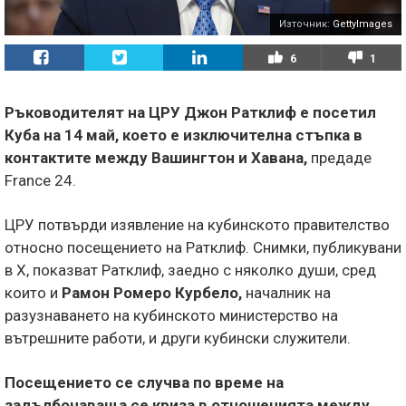
Източник:
GettyImages
6
1
Ръководителят на ЦРУ Джон Ратклиф е посетил
Куба на 14 май, което е изключителна стъпка в
контактите между Вашингтон и Хавана,
предаде
France 24.
ЦРУ потвърди изявление на кубинското правителство
относно посещението на Ратклиф. Снимки, публикувани
в X, показват Ратклиф, заедно с няколко души, сред
които и
Рамон Ромеро Курбело,
началник на
разузнаването на кубинското министерство на
вътрешните работи, и други кубински служители.
Посещението се случва по време на
задълбочаваща се криза в отношенията между