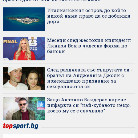
Италианският остров, до който
никой няма право да се доближи
дори
Месеци след жестокия инцидент:
Линдзи Вон в чудесна форма по
бански
След раздялата със съпругата си -
братът на Анджелина Джоли с
изненадващо признание за
сексуалността си
Защо Антонио Бандерас нарече
инфаркта си "най-хубавото нещо,
което му се е случвало"