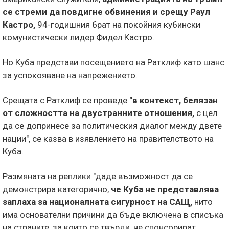
се стреми да повдигне обвинения и срещу Раул
Кастро,
94-годишния брат на покойния кубински
комунистически лидер Фидел Кастро.
Но Куба представи посещението на Ратклиф като шанс
за успокояване на напрежението.
Срещата с Ратклиф се проведе
"в контекст, белязан
от сложността на двустранните отношения,
с цел
да се допринесе за политическия диалог между двете
нации", се казва в изявлението на правителството на
Куба.
Размяната на реплики "даде възможност да се
демонстрира категорично,
че Куба не представлява
заплаха за националната сигурност на САЩ,
нито
има основателни причини да бъде включена в списъка
на страните, за които се твърди, че спонсорират