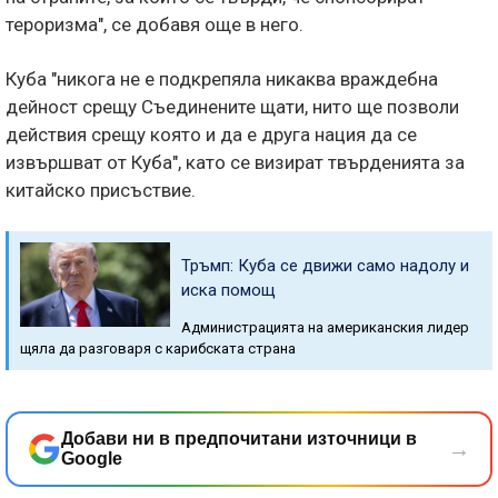
тероризма", се добавя още в него.
Куба "никога не е подкрепяла никаква враждебна
дейност срещу Съединените щати, нито ще позволи
действия срещу която и да е друга нация да се
извършват от Куба", като се визират твърденията за
китайско присъствие.
Тръмп: Куба се движи само надолу и
иска помощ
Администрацията на американския лидер
щяла да разговаря с карибската страна
Добави ни в предпочитани източници в
→
Google