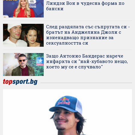
Линдзи Вон в чудесна форма по
бански
След раздялата със съпругата си -
братът на Анджелина Джоли с
изненадващо признание за
сексуалността си
Защо Антонио Бандерас нарече
инфаркта си "най-хубавото нещо,
което му се е случвало"