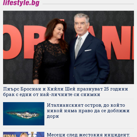
Пиърс Броснан и Кийли Шей празнуват 25 години
брак с едни от най-личните си снимки
Италианският остров, до който
никой няма право да се доближи
дори
Месеци след жестокия инцидент: