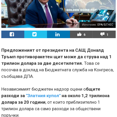
Източник:
EPA/БГНЕС
6
1
Предложеният от президента на САЩ Доналд
Тръмп противоракетен щит може да струва над 1
трилион долара за две десетилетия.
Това се
посочва в доклад на Бюджетната служба на Конгреса,
съобщава ДПА.
Независимият бюджетен надзор оцени о
бщите
разходи за
"Златния купол"
на около 1,2 трилиона
долара за 20 години
, от които приблизително 1
трилион долара са само разходи за обществени
поръчки.