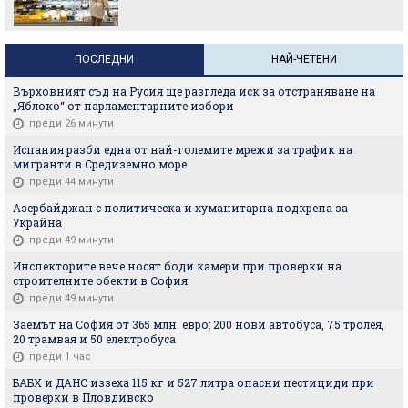
ПОСЛЕДНИ
НАЙ-ЧЕТЕНИ
Върховният съд на Русия ще разгледа иск за отстраняване на
„Яблоко“ от парламентарните избори
преди 26 минути
Испания разби една от най-големите мрежи за трафик на
мигранти в Средиземно море
преди 44 минути
Азербайджан с политическа и хуманитарна подкрепа за
Украйна
преди 49 минути
Инспекторите вече носят боди камери при проверки на
строителните обекти в София
преди 49 минути
Заемът на София от 365 млн. евро: 200 нови автобуса, 75 тролея,
20 трамвая и 50 електробуса
преди 1 час
БАБХ и ДАНС иззеха 115 кг и 527 литра опасни пестициди при
проверки в Пловдивско