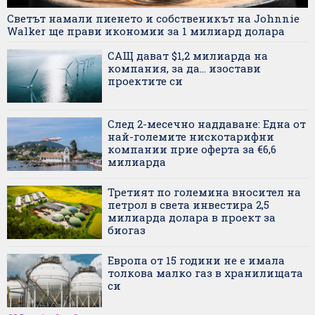
Светът намали пиенето и собственикът на Johnnie
Walker ще прави икономии за 1 милиард долара
САЩ дават $1,2 милиарда на
компания, за да... изостави
проектите си
След 2-месечно наддаване: Една от
най-големите нискотарифни
компании прие оферта за €6,6
милиарда
Третият по големина вносител на
петрол в света инвестира 2,5
милиарда долара в проект за
биогаз
Европа от 15 години не е имала
толкова малко газ в хранилищата
си