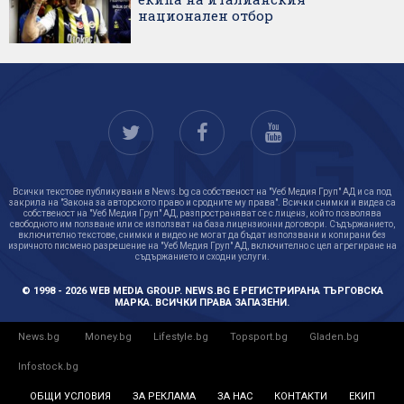
национален отбор
Всички текстове публикувани в News.bg са собственост на "Уеб Медия Груп" АД и са под
закрила на "Закона за авторското право и сродните му права". Всички снимки и видеа са
собственост на "Уеб Медия Груп" АД, разпространяват се с лиценз, който позволява
свободното им ползване или се използват на база лицензионни договори. Съдържанието,
включително текстове, снимки и видео не могат да бъдат използвани и копирани без
изричното писмено разрешение на "Уеб Медия Груп" АД, включително с цел агрегиране на
съдържанието и сходни услуги.
© 1998 - 2026 WEB MEDIA GROUP. NEWS.BG Е РЕГИСТРИРАНА ТЪРГОВСКА
МАРКА. ВСИЧКИ ПРАВА ЗАПАЗЕНИ.
News.bg
Money.bg
Lifestyle.bg
Topsport.bg
Gladen.bg
Infostock.bg
ОБЩИ УСЛОВИЯ
ЗА РЕКЛАМА
ЗА НАС
КОНТАКТИ
ЕКИП