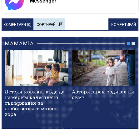
Messenger
КОМЕНТАРИ (
0
)
СОРТИРАЙ
КОМЕНТИРАЙ
MAMAMIA
Детски новини: къде да
Авторитарен родител ли
намерим качествено
съм?
съдържание за
любопитните малки
хора