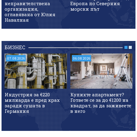
неправителствена
Европа по Северния
организация,
морски път
оглавявана от Юлия
Навалная
БИЗНЕС
07.08.2026
06.08.2026
Индустрия за €220
Купихте апартамент?
милиарда е пред крах
Гответе се за до €1200 на
заради сушата в
квадрат, за да заживеете
Германия
в него