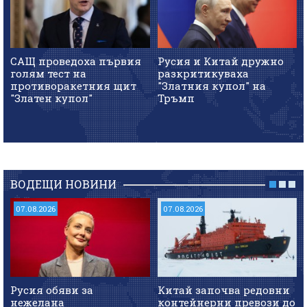
САЩ проведоха първия
Русия и Китай дружно
голям тест на
разкритикуваха
противоракетния щит
"Златния купол" на
"Златен купол"
Тръмп
ВОДЕЩИ НОВИНИ
07.08.2026
07.08.2026
Русия обяви за
Китай започва редовни
нежелана
контейнерни превози до