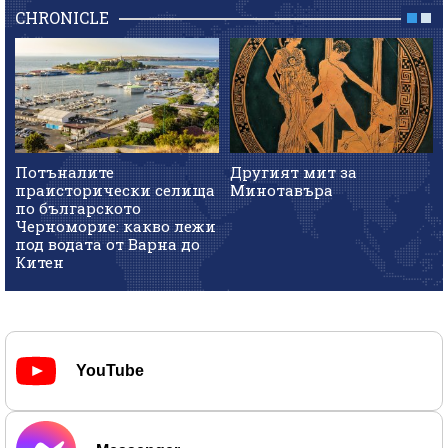
CHRONICLE
Потъналите
Другият мит за
праисторически селища
Минотавъра
по българското
Черноморие: какво лежи
под водата от Варна до
Китен
YouTube