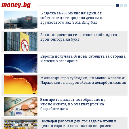
В сделка за €50 милиона: Един от
собствениците продава дела си в
дружеството зад Sofia Ring Mall
Законопроект за гигантски глоби вдига
дрон сектора на бунт
Европа получава 66 нови сателита за отбрана
и спешно реагиране
Милиарди евро субсидии, но малко желаещи:
Парадоксът на европейската декарбонизация
Българите виждат подобряване на
икономиката, но очакват ръст на
безработицата
Последен работен ден със задължителни
цени в евро и в лева - какво се променя