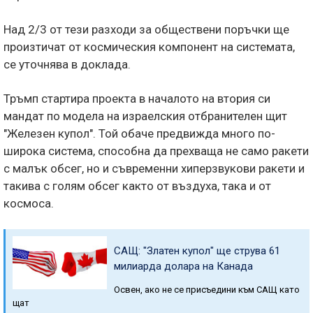
Над 2/3 от тези разходи за обществени поръчки ще
произтичат от космическия компонент на системата,
се уточнява в доклада.
Тръмп стартира проекта в началото на втория си
мандат по модела на израелския отбранителен щит
"Железен купол". Той обаче предвижда много по-
широка система, способна да прехваща не само ракети
с малък обсег, но и съвременни хиперзвукови ракети и
такива с голям обсег както от въздуха, така и от
космоса.
САЩ: "Златен купол" ще струва 61
милиарда долара на Канада
Освен, ако не се присъедини към САЩ като
щат