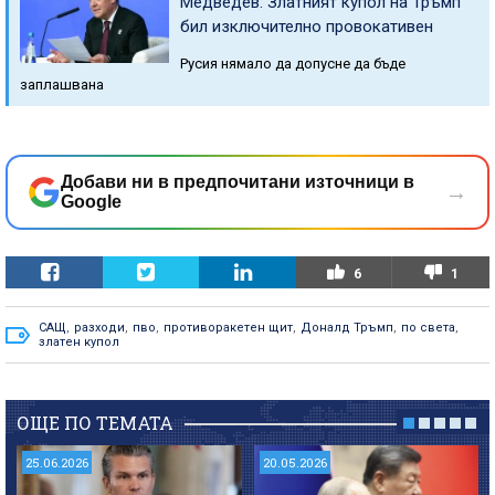
Медведев: Златният купол на Тръмп
бил изключително провокативен
Русия нямало да допусне да бъде
заплашвана
Добави ни в предпочитани източници в
→
Google
6
1
САЩ
,
разходи
,
пво
,
противоракетен щит
,
Доналд Тръмп
,
по света
,
златен купол
ОЩЕ ПО ТЕМАТА
25.06.2026
20.05.2026