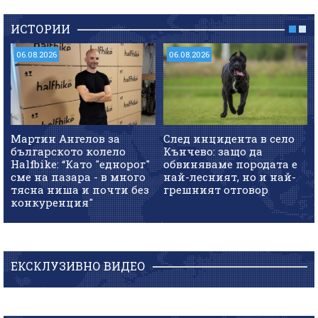
ИСТОРИИ
06.08.2026
06.08.2026
Мартин Ангелов за
След инцидента в село
българското колело
Кънчево: защо да
Halfbike: “Като "еднорог"
обвиняваме породата е
сме на пазара - в много
най-лесният, но и най-
тясна ниша и почти без
грешният отговор
конкуренция"
ЕКСКЛУЗИВНО ВИДЕО