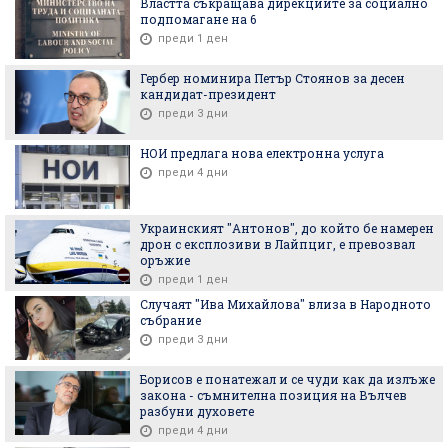
Властта съкращава дирекциите за социално
подпомагане на 6
преди 1 ден
Гербер номинира Петър Стоянов за десен
кандидат-президент
преди 3 дни
НОИ предлага нова електронна услуга
преди 4 дни
Украинският "Антонов", до който бе намерен
дрон с експлозиви в Лайпциг, е превозвал
оръжие
преди 1 ден
Случаят "Ива Михайлова" влиза в Народното
събрание
преди 3 дни
Борисов е понатежал и се чуди как да излъже
закона - съмнителна позиция на Вълчев
разбуни духовете
преди 4 дни