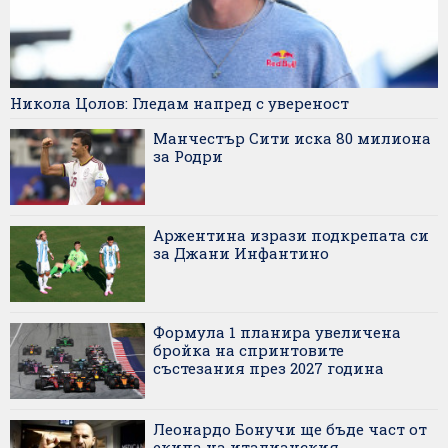
Никола Цолов: Гледам напред с увереност
Манчестър Сити иска 80 милиона
за Родри
Аржентина изрази подкрепата си
за Джани Инфантино
Формула 1 планира увеличена
бройка на спринтовите
състезания през 2027 година
Леонардо Бонучи ще бъде част от
екипа на италианския