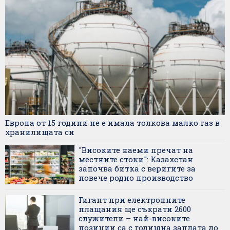
Европа от 15 години не е имала толкова малко газ в
хранилищата си
"Високите наеми пречат на
местните стоки": Казахстан
започва битка с веригите за
повече родно производство
Гигант при електронните
плащания ще съкрати 2600
служители – най-високите
позиции са с годишна заплата до