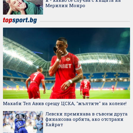
ѝ - какво се случва с къщата на
Мерилин Монро
Макаби Тел Авив срещу ЦСКА, "жълтите" на колене!
Левски преминава в съвсем друга
финансова орбита, ако отстрани
Кайрат