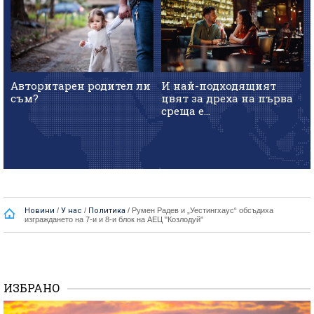
Авторитарен родител ли
И най-подходящият
съм?
цвят за дреха на първа
среща е...
Новини
/
У нас
/
Политика
/
Румен Радев и „Уестингхаус“ обсъдиха
изграждането на 7-и и 8-и блок на АЕЦ "Козлодуй"
ИЗБРАНО