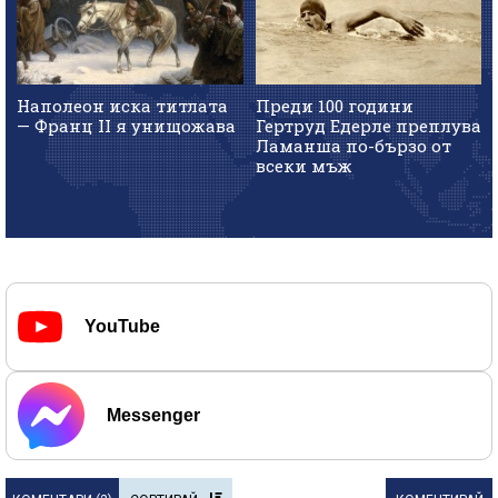
Наполеон иска титлата
Преди 100 години
— Франц II я унищожава
Гертруд Едерле преплува
Ламанша по-бързо от
всеки мъж
YouTube
Messenger