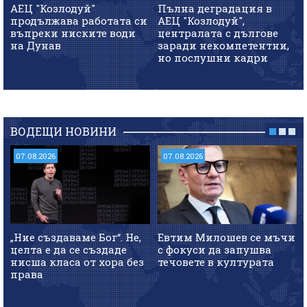
АЕЦ "Козлодуй"
Пълна деградация в
продължава работата си
АЕЦ "Козлодуй",
въпреки ниските води
централата с дългове
на Дунав
заради некомпетентни,
но послушни кадри
ВОДЕЩИ НОВИНИ
07.08.2026
07.08.2026
„Ние създаваме Бог“. Не,
Евтим Милошев се мъчи
целта е да се създаде
с фокуси да запушва
нисша класа от хора без
течовете в културата
права