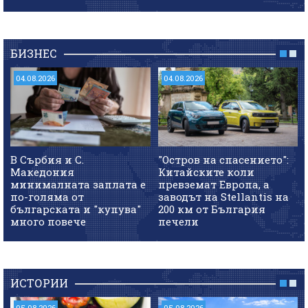
БИЗНЕС
04.08.2026
04.08.2026
В Сърбия и С.
"Остров на спасението":
Македония
Китайските коли
минималната заплата е
превземат Европа, а
по-голяма от
заводът на Stellantis на
българската и "купува"
200 км от България
много повече
печели
ИСТОРИИ
05.08.2026
05.08.2026