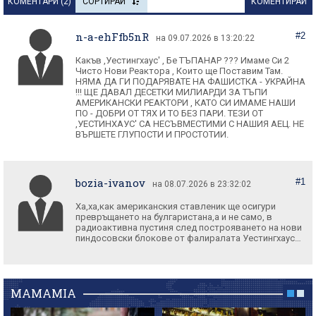
КОМЕНТАРИ (
2
)
СОРТИРАЙ
КОМЕНТИРАЙ
n-a-ehFfb5nR
#2
на 09.07.2026 в 13:20:22
Какъв ,Уестингхаус' , Бе ТЪПАНАР ??? Имаме Си 2
Чисто Нови Реактора , Които ще Поставим Там.
НЯМА ДА ГИ ПОДАРЯВАТЕ НА ФАШИСТКА - УКРАЙНА
!!! ЩЕ ДАВАЛ ДЕСЕТКИ МИЛИАРДИ ЗА ТЪПИ
АМЕРИКАНСКИ РЕАКТОРИ , КАТО СИ ИМАМЕ НАШИ
ПО - ДОБРИ ОТ ТЯХ И ТО БЕЗ ПАРИ. ТЕЗИ ОТ
,УЕСТИНХАУС' СА НЕСЪВМЕСТИМИ С НАШИЯ АЕЦ. НЕ
ВЪРШЕТЕ ГЛУПОСТИ И ПРОСТОТИИ.
bozia-ivanov
#1
на 08.07.2026 в 23:32:02
Ха,ха,как американския ставленик ще осигури
превръщането на булгаристана,а и не само, в
радиоактивна пустиня след построяването на нови
пиндосовски блокове от фалиралата Уестингхаус…
MAMAMIA