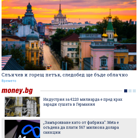
Слънчев и горещ петък, следобед ще бъде облачно
Времето
Индустрия за €220 милиарда е пред крах
заради сушата в Германия
„Замърсяване като от фабрика": Meta е
осъдена да плати 567 милиона долара
санкции