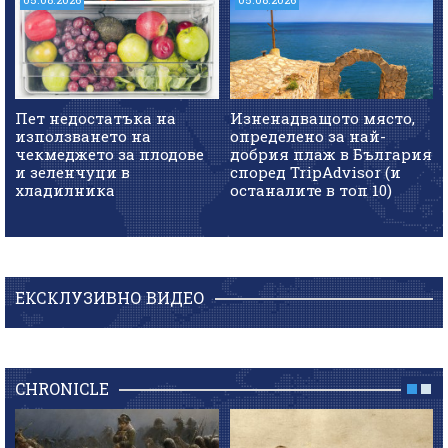
Пет недостатъка на
Изненадващото място,
използването на
определено за най-
чекмеджето за плодове
добрия плаж в България
и зеленчуци в
според TripAdvisor (и
хладилника
останалите в топ 10)
ЕКСКЛУЗИВНО ВИДЕО
CHRONICLE