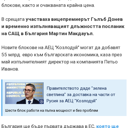
блокове, както и очакваната крайна цена.
В срещата
участваха вицепремиерът Гълъб Донев
и временно изпълняващият длъжността посланик
на САЩ в България Мартин Макдауъл.
Новите блокове на АЕЦ "Козлодуй" могат да добавят
55 млрд. евро към българската икономика, каза през
май изпълнителният директор на компанията Петьо
Иванов.
Правителството даде "зелена
светлина" за доставка на части от
Русия за АЕЦ "Козлодуй"
Шести блок работи на пълна мощност и без проблем
България ще бъде първата държава в ЕС,
която ще