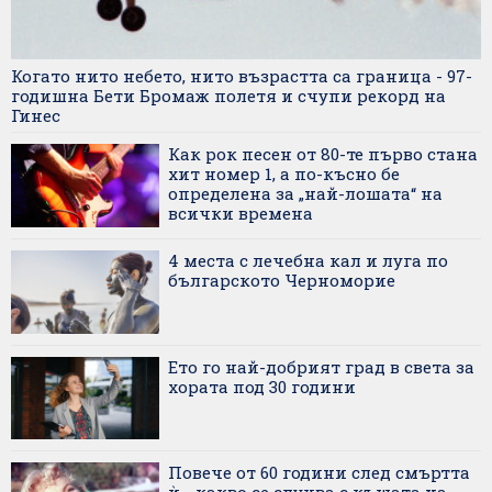
Когато нито небето, нито възрастта са граница - 97-
годишна Бети Бромаж полетя и счупи рекорд на
Гинес
Как рок песен от 80-те първо стана
хит номер 1, а по-късно бе
определена за „най-лошата“ на
всички времена
4 места с лечебна кал и луга по
българското Черноморие
Ето го най-добрият град в света за
хората под 30 години
Повече от 60 години след смъртта