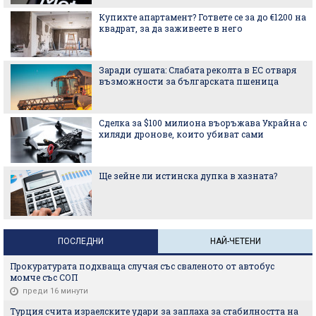
Купихте апартамент? Гответе се за до €1200 на
квадрат, за да заживеете в него
Заради сушата: Слабата реколта в ЕС отваря
възможности за българската пшеница
Сделка за $100 милиона въоръжава Украйна с
хиляди дронове, които убиват сами
Ще зейне ли истинска дупка в хазната?
ПОСЛЕДНИ
НАЙ-ЧЕТЕНИ
Прокуратурата подхваща случая със сваленото от автобус
момче със СОП
преди 16 минути
Турция счита израелските удари за заплаха за стабилността на