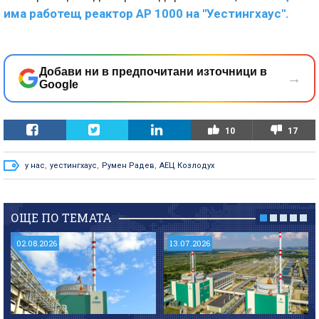
има работещ реактор АР 1000 на "Уестингхаус".
Добави ни в предпочитани източници в
→
Google
10
17
у нас
,
уестингхаус
,
Румен Радев
,
АЕЦ Козлодух
ОЩЕ ПО ТЕМАТА
02.08.2026
13.07.2026