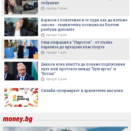
събрание
преди 2 дни
Борисов е понатежал и се чуди как да излъже
закона - съмнителна позиция на Вълчев
разбуни духовете
преди 3 дни
След операция в "Пирогов" - от пълна
парализа до връщане към спорта
преди 1 ден
Денков иска властта да покаже подписания
през юли протокол между "Булгаргаз" и
"Боташ"
преди 2 дни
Онлайн супермаркет и хранителен магазин