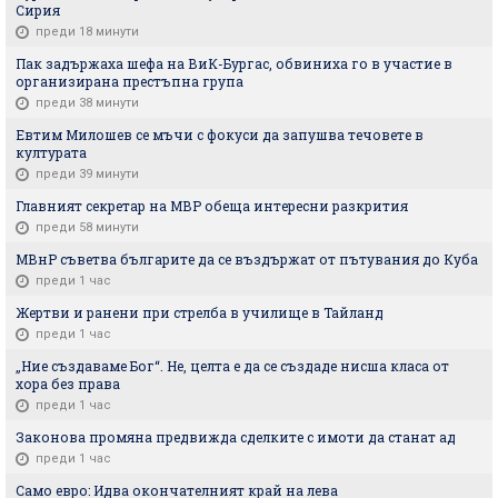
Сирия
преди 18 минути
Пак задържаха шефа на ВиК-Бургас, обвиниха го в участие в
организирана престъпна група
преди 38 минути
Евтим Милошев се мъчи с фокуси да запушва течовете в
културата
преди 39 минути
Главният секретар на МВР обеща интересни разкрития
преди 58 минути
МВнР съветва българите да се въздържат от пътувания до Куба
преди 1 час
Жертви и ранени при стрелба в училище в Тайланд
преди 1 час
„Ние създаваме Бог“. Не, целта е да се създаде нисша класа от
хора без права
преди 1 час
Законова промяна предвижда сделките с имоти да станат ад
преди 1 час
Само евро: Идва окончателният край на лева