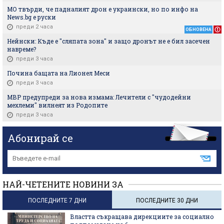
МО твърди, че падналият дрон е украински, но по инфо на
News.bg e руски
преди 2 часа
ОБНОВЕНА
Нейнски: Къде е "сляпата зона" и защо дронът не е бил засечен
навреме?
преди 3 часа
Почина бащата на Лионел Меси
преди 3 часа
МВР предупреди за нова измама: Лечители с "чудодейни
мехлеми" вилнеят из Родопите
преди 3 часа
Абонирай се
НАЙ-ЧЕТЕНИТЕ НОВИНИ ЗА
ПОСЛЕДНИТЕ 7 ДНИ
ПОСЛЕДНИТЕ 30 ДНИ
Властта съкращава дирекциите за социално