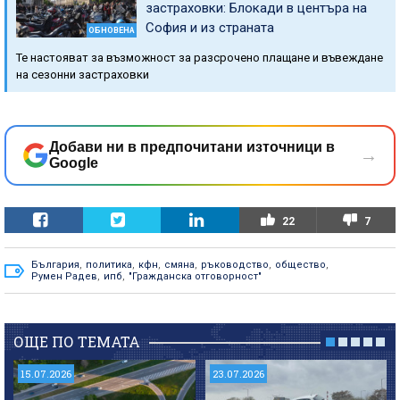
застраховки: Блокади в центъра на
София и из страната
ОБНОВЕНА
Те настояват за възможност за разсрочено плащане и въвеждане
на сезонни застраховки
Добави ни в предпочитани източници в
→
Google
22
7
България
,
политика
,
кфн
,
смяна
,
ръководство
,
общество
,
Румен Радев
,
ипб
,
"Гражданска отговорност"
ОЩЕ ПО ТЕМАТА
15.07.2026
23.07.2026