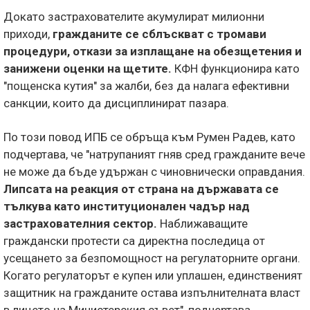
Докато застрахователите акумулират милионни
приходи,
гражданите се сблъскват с тромави
процедури, откази за изплащане на обезщетения и
занижени оценки на щетите.
КФН функционира като
"пощенска кутия" за жалби, без да налага ефективни
санкции, които да дисциплинират пазара.
По този повод ИПБ се обръща към Румен Радев, като
подчертава, че "натрупаният гняв сред гражданите вече
не може да бъде удържан с чиновнически оправдания.
Липсата на реакция от страна на държавата се
тълкува като институционален чадър над
застрахователния сектор.
Наближаващите
граждански протести са директна последица от
усещането за безпомощност на регулаторните органи.
Когато регулаторът е купен или уплашен, единственият
защитник на гражданите остава изпълнителната власт