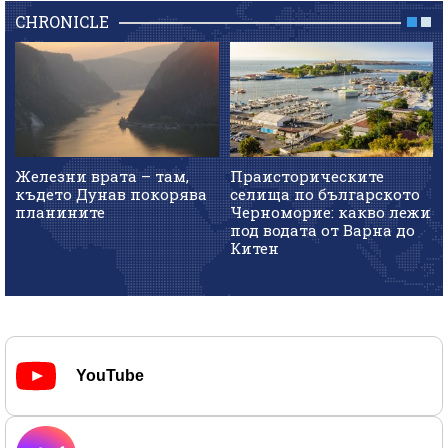
CHRONICLE
Железни врата – там,
Праисторическите
където Дунав покорява
селища по българското
планините
Черноморие: какво лежи
под водата от Варна до
Китен
YouTube