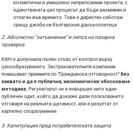
козметични и умишлено неприложими проекта, с
единствената цел процесът да бъде размиван и
отлаган във времето. Това е директен саботаж
срещу джоба на българския данъкоплатеца
2. Абсолютно "затъмнение" и липса на пазарна
проверка
КФН е допуснала пълен отказ от контрол върху
ценообразуването. Застрахователните компании
повишават премиите по "Гражданска отговорност"
без
каквато и да е публична, икономически обоснована
методика.
Регулаторът не е извършил нито един
публичен одит, който да докаже дали поскъпването
отговаря на реалната щетимост, или е резултат от
картелно споразумение.
3. Капитулация пред потребителската защита