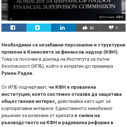
Източник:
КФН
22
7
Необходими са незабавни персонални и структурни
промени в Комисията за финансов надзор (КФН).
Това се посочва в доклад на Института за пътна
безопасност (ИПБ), който е изпратен до премиера
Румен Радев.
От ИПБ подчертават,
че КФН е провалена
институция, която системно отказва да защитава
обществения интерес,
действайки като щит за
корпоративни интереси. Единственото неизбежно
решение за излизане от кризата
е смяна на
ръководството на КФН и радикална реформа в