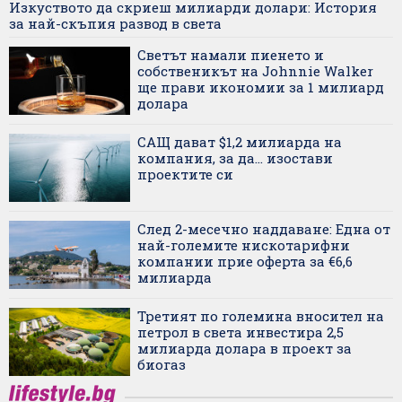
Изкуството да скриеш милиарди долари: История
за най-скъпия развод в света
Светът намали пиенето и
собственикът на Johnnie Walker
ще прави икономии за 1 милиард
долара
САЩ дават $1,2 милиарда на
компания, за да... изостави
проектите си
След 2-месечно наддаване: Една от
най-големите нискотарифни
компании прие оферта за €6,6
милиарда
Третият по големина вносител на
петрол в света инвестира 2,5
милиарда долара в проект за
биогаз