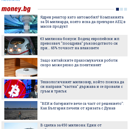
Ядрен реактор като автомобил? Компанията
за $6 милиарда, която иска да превърне АЕЦ в
масов продукт
€3 милиона бонуси: Водещ европейски жп
превозвач "поощрява" ръководството си
при... 65% точност на влаковете
Защо китайските прахосмукачки роботи
скоро може рязко да поевтинеят
Технологичният милионер, който поиска да
си направи "частна" държава и се провали с
гръм и трясък
"ВЕИ и батериите вече са част от решението":
Как България печели от кризата с Дунав
В сделка за €50 милиона: Един от