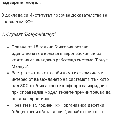
надзорния модел.
В доклада си Институтът посочва доказателства за
провала на КФН:
1. Случаят "Бонус-Малнус"
Повече от 15 години България остава
единствената държава в Европейския съюз,
която няма внедрена работеща система "Бонус-
Малнус".
Застрахователното лоби няма икономически
интерес от въвеждането на системата, тъй като
над 80% от българските шофьори са изрядни и
при справедлив модел техните премии трябва да
спаднат драстично.
През тези 15 години КФН организира десетки
"обществени обсъждания", изработи няколко