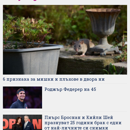
6 признака за мишки и плъхове в двора ни
Роджър Федерер на 45
Пиърс Броснан и Кийли Шей
празнуват 25 години брак с едни
от най-личните си снимки