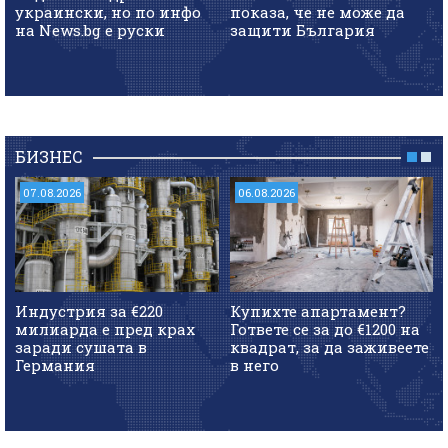
украински, но по инфо
показа, че не може да
на News.bg e руски
защити България
БИЗНЕС
07.08.2026
06.08.2026
Индустрия за €220
Купихте апартамент?
милиарда е пред крах
Гответе се за до €1200 на
заради сушата в
квадрат, за да заживеете
Германия
в него