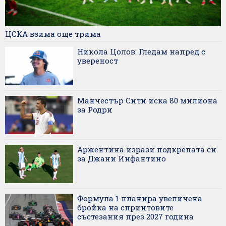
ЦСКА взима още трима
Никола Цолов: Гледам напред с
увереност
Манчестър Сити иска 80 милиона
за Родри
Аржентина изрази подкрепата си
за Джани Инфантино
Формула 1 планира увеличена
бройка на спринтовите
състезания през 2027 година