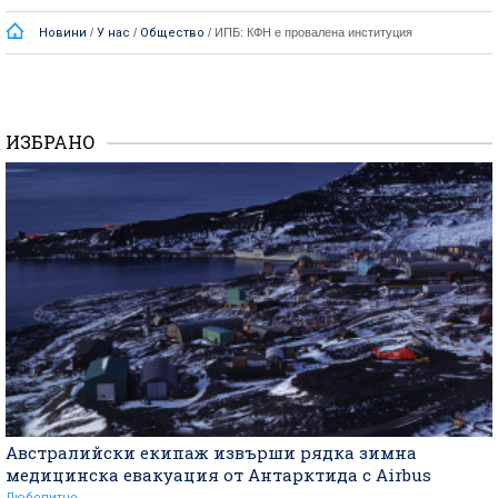
Новини
/
У нас
/
Общество
/
ИПБ: КФН е провалена институция
ИЗБРАНО
Австралийски екипаж извърши рядка зимна
медицинска евакуация от Антарктида с Airbus
Любопитно