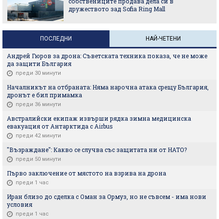
собствениците продава дела си в
дружеството зад Sofia Ring Mall
ПОСЛЕДНИ
НАЙ-ЧЕТЕНИ
Андрей Гюров за дрона: Съветската техника показа, че не може
да защити България
преди 30 минути
Началникът на отбраната: Няма нарочна атака срещу България,
дронът е бил примамка
преди 36 минути
Австралийски екипаж извърши рядка зимна медицинска
евакуация от Антарктида с Airbus
преди 42 минути
"Възраждане": Какво се случва със защитата ни от НАТО?
преди 50 минути
Първо заключение от мястото на взрива на дрона
преди 1 час
Иран близо до сделка с Оман за Ормуз, но не съвсем - има нови
условия
преди 1 час