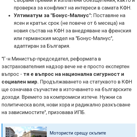
събрани премии и изплатени обезщетения, както и
проверка за конфликт на интереси в самата КФН.
Ултиматум за "Бонус-Малнус":
Поставяне на
ясен и кратък срок (не повече от 6 месеца) на
новия състав на КФН за внедряване на френския
или германския модел на "Бонус-Малнус",
адаптиран за България.
"Г-н Министър-председател, реформата в
застрахователния надзор вече не е просто експертен
въпрос -
тя е въпрос на национална сигурност и
социален мир.
Продължаването на статуквото в КФН
ще означава съучастие в източването на българските
доходи. Времето за компромиси изтече. Нужни са
политическа воля, нови хора и радикално разкъсване
на зависимостите", призовава ИПБ.
Мотористи срещу скъпите