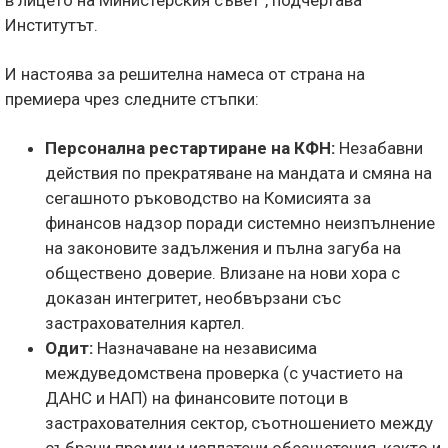
в лицето на Министерския съвет", подчертава
Институтът.
И настоява за решителна намеса от страна на
премиера чрез следните стъпки:
Персонална рестартиране на КФН:
Незабавни
действия по прекратяване на мандата и смяна на
сегашното ръководство на Комисията за
финансов надзор поради системно неизпълнение
на законовите задължения и пълна загуба на
обществено доверие. Влизане на нови хора с
доказан интегритет, необвързани със
застрахователния картел.
Одит:
Назначаване на независима
междуведомствена проверка (с участието на
ДАНС и НАП) на финансовите потоци в
застрахователния сектор, съотношението между