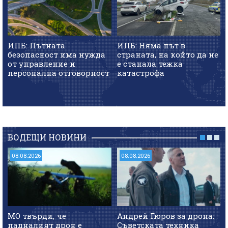
ИПБ: Пътната
ИПБ: Няма път в
безопасност има нужда
страната, на който да не
от управление и
е станала тежка
персонална отговорност
катастрофа
ВОДЕЩИ НОВИНИ
08.08.2026
08.08.2026
МО твърди, че
Андрей Гюров за дрона:
падналият дрон е
Съветската техника