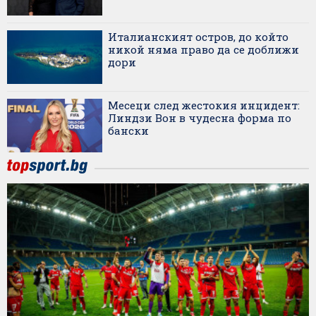
Италианският остров, до който
никой няма право да се доближи
дори
Месеци след жестокия инцидент:
Линдзи Вон в чудесна форма по
бански