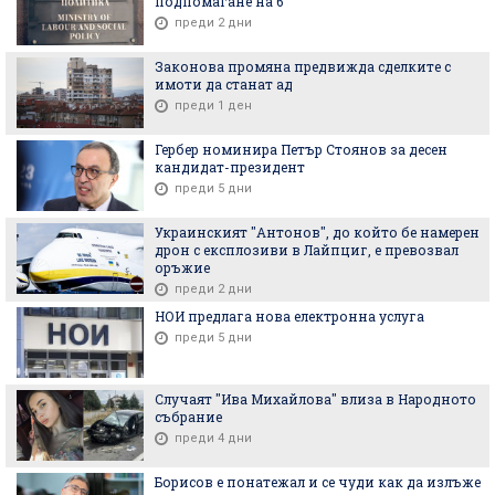
подпомагане на 6
преди 2 дни
Законова промяна предвижда сделките с
имоти да станат ад
преди 1 ден
Гербер номинира Петър Стоянов за десен
кандидат-президент
преди 5 дни
Украинският "Антонов", до който бе намерен
дрон с експлозиви в Лайпциг, е превозвал
оръжие
преди 2 дни
НОИ предлага нова електронна услуга
преди 5 дни
Случаят "Ива Михайлова" влиза в Народното
събрание
преди 4 дни
Борисов е понатежал и се чуди как да излъже