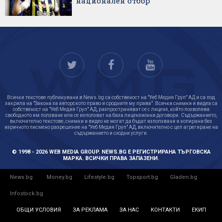
национален отбор
Всички текстове публикувани в News.bg са собственост на "Уеб Медия Груп" АД и са под
закрила на "Закона за авторското право и сродните му права". Всички снимки и видеа са
собственост на "Уеб Медия Груп" АД, разпространяват се с лиценз, който позволява
свободното им ползване или се използват на база лицензионни договори. Съдържанието,
включително текстове, снимки и видео не могат да бъдат използвани и копирани без
изричното писмено разрешение на "Уеб Медия Груп" АД, включително с цел агрегиране на
съдържанието и сходни услуги.
© 1998 - 2026 WEB MEDIA GROUP. NEWS.BG Е РЕГИСТРИРАНА ТЪРГОВСКА
МАРКА. ВСИЧКИ ПРАВА ЗАПАЗЕНИ.
News.bg
Money.bg
Lifestyle.bg
Topsport.bg
Gladen.bg
Infostock.bg
ОБЩИ УСЛОВИЯ
ЗА РЕКЛАМА
ЗА НАС
КОНТАКТИ
ЕКИП