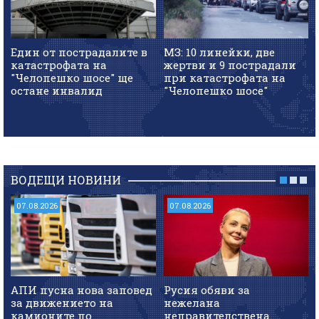
Един от пострадалите в
МЗ: 10 линейки, две
катастрофата на
жертви и 9 пострадали
"Челопешко шосе" ще
при катастрофата на
остане инвалид
"Челопешко шосе"
ВОДЕЩИ НОВИНИ
07.08.2026
07.08.2026
АПИ пусна нова заповед
Русия обяви за
за движението на
нежелана
камионите по
неправителствена