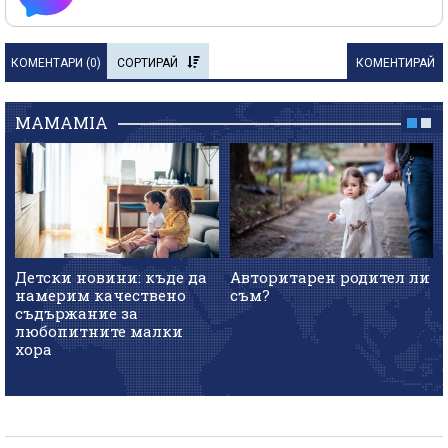
КОМЕНТАРИ (
0
)
СОРТИРАЙ
КОМЕНТИРАЙ
MAMAMIA
Детски новини: къде да
Авторитарен родител ли
намерим качествено
съм?
съдържание за
любопитните малки
хора