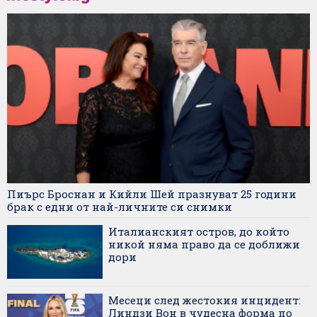
Пиърс Броснан и Кийли Шей празнуват 25 години
брак с едни от най-личните си снимки
Италианският остров, до който
никой няма право да се доближи
дори
Месеци след жестокия инцидент:
Линдзи Вон в чудесна форма по