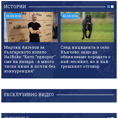
ИСТОРИИ
06.08.2026
06.08.2026
Мартин Ангелов за
След инцидента в село
българското колело
Кънчево: защо да
Halfbike: “Като "еднорог"
обвиняваме породата е
сме на пазара - в много
най-лесният, но и най-
тясна ниша и почти без
грешният отговор
конкуренция"
ЕКСКЛУЗИВНО ВИДЕО