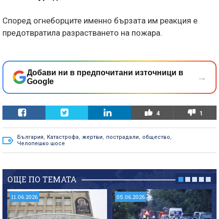
Според огнеборците именно бързата им реакция е
предотвратила разрастването на пожара.
Добави ни в предпочитани източници в
→
Google
4
1
България
,
Катастрофа
,
жертви
,
пострадали
,
общество
,
Челопешко шосе
ОЩЕ ПО ТЕМАТА
11.06.2026
05.06.2026