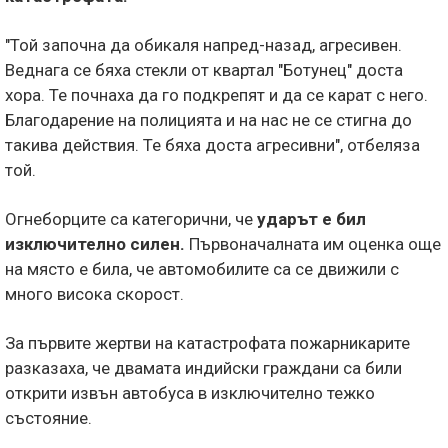
"Той започна да обикаля напред-назад, агресивен.
Веднага се бяха стекли от квартал "Ботунец" доста
хора. Те почнаха да го подкрепят и да се карат с него.
Благодарение на полицията и на нас не се стигна до
такива действия. Те бяха доста агресивни", отбеляза
той.
Огнеборците са категорични, че
ударът е бил
изключително силен.
Първоначалната им оценка още
на място е била, че автомобилите са се движили с
много висока скорост.
За първите жертви на катастрофата пожарникарите
разказаха, че двамата индийски граждани са били
открити извън автобуса в изключително тежко
състояние.