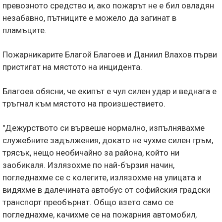
превозното средство и, ако пожарът не е бил овладян
незабавно, пътниците е можело да загинат в
пламъците.
Пожарникарите Благой Благоев и Даниил Влахов първи
пристигат на мястото на инцидента.
Благоев обясни, че екипът е чул силен удар и веднага е
тръгнал към мястото на произшествието.
"Дежурството си вървеше нормално, изпълнявахме
служебните задължения, докато не чухме силен гръм,
трясък, нещо необичайно за района, който ни
заобикаля. Излязохме по най-бързия начин,
погледнахме се с колегите, излязохме на улицата и
видяхме в далечината автобус от софийския градски
транспорт преобърнат. Общо взето само се
погледнахме, качихме се на пожарния автомобил,