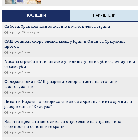
ПОСЛЕДНИ
НАЙ-ЧЕТЕНИ
Събота: Оранжев код за жеги в почти цялата страна
преди 26 минути
САЩ очакват скоро сделка между Иран и Оман за Ормузкия
проток
преди 1 час
Масова стрелба в тайландско училище: ученик уби седем души и
се самоуби
преди 1 час
Федерален съд в САЩ разреши депортацията на стотици
южносуданци
преди 2 часа
Ливан и Израел договориха списък с държави чиито армии да
разоръжават "Хизбула"
преди 3 часа
Властта предлага методика за определяне на справедлива
стойност на основните храни
преди 3 часа