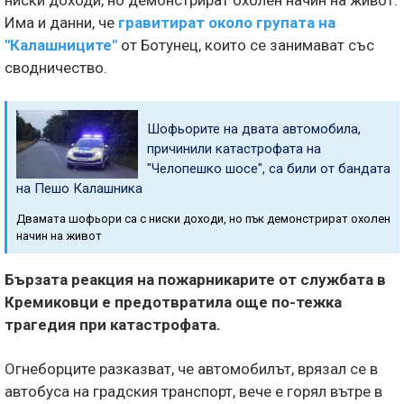
ниски доходи, но демонстрират охолен начин на живот.
Има и данни, че
гравитират около групата на
"Калашниците"
от Ботунец, които се занимават със
сводничество.
Шофьорите на двата автомобила,
причинили катастрофата на
"Челопешко шосе", са били от бандата
на Пешо Калашника
Двамата шофьори са с ниски доходи, но пък демонстрират охолен
начин на живот
Бързата реакция на пожарникарите от службата в
Кремиковци е предотвратила още по-тежка
трагедия при катастрофата.
Огнеборците разказват, че автомобилът, врязал се в
автобуса на градския транспорт, вече е горял вътре в