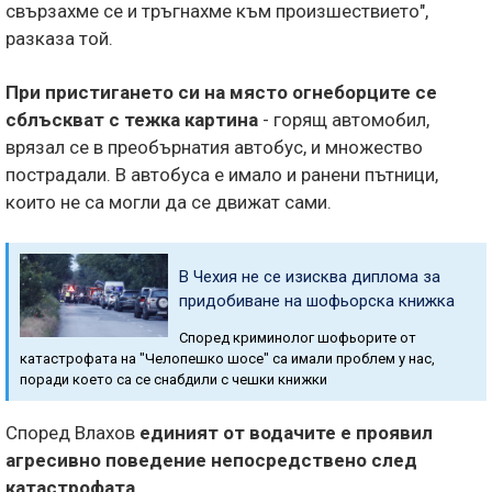
свързахме се и тръгнахме към произшествието",
разказа той.
При пристигането си на място огнеборците се
сблъскват с тежка картина
- горящ автомобил,
врязал се в преобърнатия автобус, и множество
пострадали. В автобуса е имало и ранени пътници,
които не са могли да се движат сами.
В Чехия не се изисква диплома за
придобиване на шофьорска книжка
Според криминолог шофьорите от
катастрофата на "Челопешко шосе" са имали проблем у нас,
поради което са се снабдили с чешки книжки
Според Влахов
единият от водачите е проявил
агресивно поведение непосредствено след
катастрофата.