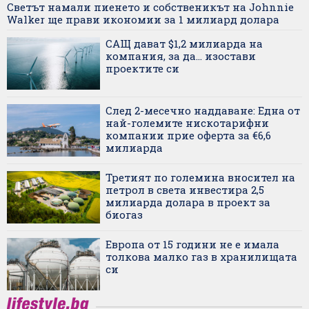
Светът намали пиенето и собственикът на Johnnie
Walker ще прави икономии за 1 милиард долара
САЩ дават $1,2 милиарда на
компания, за да... изостави
проектите си
След 2-месечно наддаване: Една от
най-големите нискотарифни
компании прие оферта за €6,6
милиарда
Третият по големина вносител на
петрол в света инвестира 2,5
милиарда долара в проект за
биогаз
Европа от 15 години не е имала
толкова малко газ в хранилищата
си