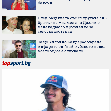
бански
След раздялата със съпругата си -
братът на Анджелина Джоли с
изненадващо признание за
сексуалността си
Защо Антонио Бандерас нарече
инфаркта си "най-хубавото нещо,
което му се е случвало"