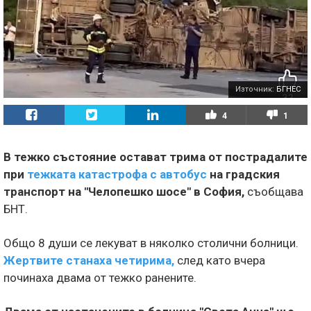
Източник:
БГНЕС
4
1
В тежко състояние остават трима от пострадалите
при
тежката катастрофа с автобус
на градския
транспорт на "Челопешко шосе" в София,
съобщава
БНТ.
Общо 8 души се лекуват в няколко столични болници.
Жертвите станаха четирима,
след като вчера
починаха двама от тежко ранените.