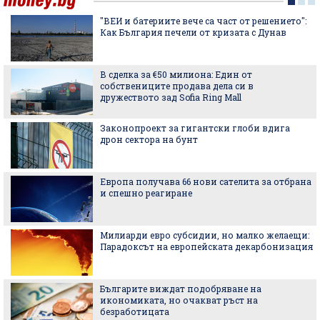
"ВЕИ и батериите вече са част от решението":
Как България печели от кризата с Дунав
В сделка за €50 милиона: Един от
собствениците продава дела си в
дружеството зад Sofia Ring Mall
Законопроект за гигантски глоби вдига
дрон сектора на бунт
Европа получава 66 нови сателита за отбрана
и спешно реагиране
Милиарди евро субсидии, но малко желаещи:
Парадоксът на европейската декарбонизация
Българите виждат подобряване на
икономиката, но очакват ръст на
безработицата