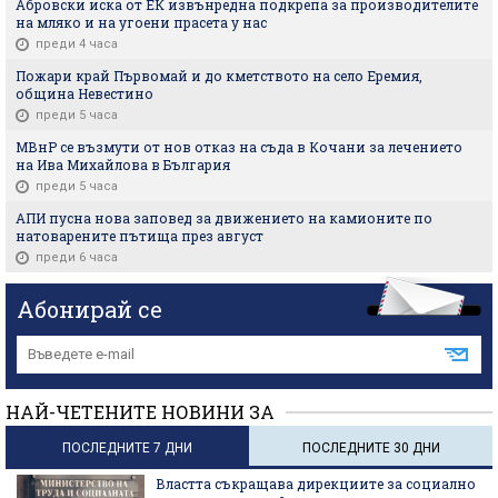
Абровски иска от ЕК извънредна подкрепа за производителите
на мляко и на угоени прасета у нас
преди 4 часа
Пожари край Първомай и до кметството на село Еремия,
община Невестино
преди 5 часа
МВнР се възмути от нов отказ на съда в Кочани за лечението
на Ива Михайлова в България
преди 5 часа
АПИ пусна нова заповед за движението на камионите по
натоварените пътища през август
преди 6 часа
Абонирай се
НАЙ-ЧЕТЕНИТЕ НОВИНИ ЗА
ПОСЛЕДНИТЕ 7 ДНИ
ПОСЛЕДНИТЕ 30 ДНИ
Властта съкращава дирекциите за социално