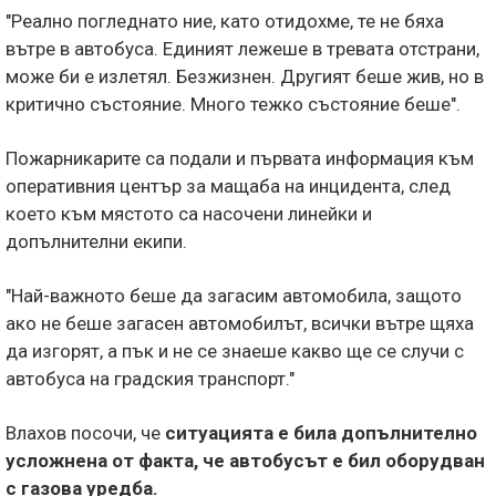
"Реално погледнато ние, като отидохме, те не бяха
вътре в автобуса. Единият лежеше в тревата отстрани,
може би е излетял. Безжизнен. Другият беше жив, но в
критично състояние. Много тежко състояние беше".
Пожарникарите са подали и първата информация към
оперативния център за мащаба на инцидента, след
което към мястото са насочени линейки и
допълнителни екипи.
"Най-важното беше да загасим автомобила, защото
ако не беше загасен автомобилът, всички вътре щяха
да изгорят, а пък и не се знаеше какво ще се случи с
автобуса на градския транспорт."
Влахов посочи, че
ситуацията е била допълнително
усложнена от факта, че автобусът е бил оборудван
с газова уредба.