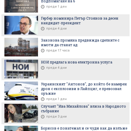
подпомагане на 6
преди 1 ден
Гербер номинира Петър Стоянов за десен
кандидат-президент
преди 4 дни
Законова промяна предвижда сделките с
имоти да станат ад
преди 17 часа
НОИ предлага нова електронна услуга
преди 4 дни
Украинският "Антонов", до който бе намерен
дрон с експлозиви в Лайпциг, е превозвал
оръжие
преди 1 ден
Случаят "Ива Михайлова" влиза в Народното
събрание
преди 3 дни
Борисов е понатежал и се чуди как да излъже