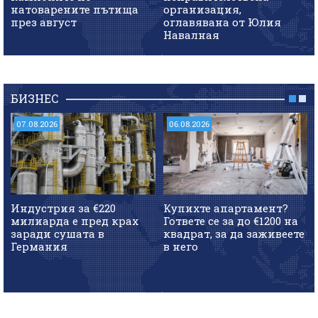
натоварените пътища
организация,
през август
оглавявана от Юлия
Навалная
БИЗНЕС
07.08.2026
06.08.2026
Индустрия за €220
Купихте апартамент?
милиарда е пред крах
Гответе се за до €1200 на
заради сушата в
квадрат, за да заживеете
Германия
в него