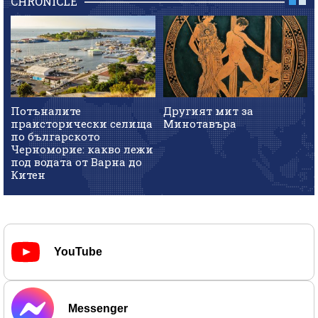
CHRONICLE
Потъналите
Другият мит за
праисторически селища
Минотавъра
по българското
Черноморие: какво лежи
под водата от Варна до
Китен
YouTube
Messenger