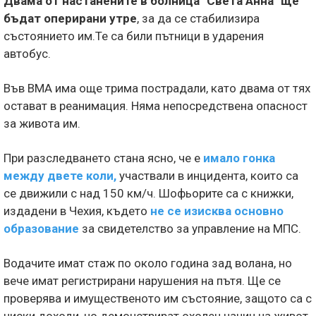
Двама от настанените в болница "Света Анна" ще
бъдат оперирани утре
, за да се стабилизира
състоянието им.Те са били пътници в ударения
автобус.
Във ВМА има още трима пострадали, като двама от тях
остават в реанимация. Няма непосредствена опасност
за живота им.
При разследването стана ясно, че е
имало гонка
между двете коли,
участвали в инцидента, които са
се движили с над 150 км/ч. Шофьорите са с книжки,
издадени в Чехия, където
не се изисква основно
образование
за свидетелство за управление на МПС.
Водачите имат стаж по около година зад волана, но
вече имат регистрирани нарушения на пътя. Ще се
проверява и имущественото им състояние, защото са с