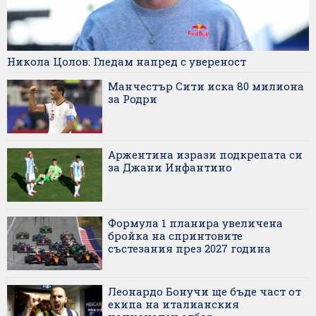
Никола Цолов: Гледам напред с увереност
Манчестър Сити иска 80 милиона
за Родри
Аржентина изрази подкрепата си
за Джани Инфантино
Формула 1 планира увеличена
бройка на спринтовите
състезания през 2027 година
Леонардо Бонучи ще бъде част от
екипа на италианския