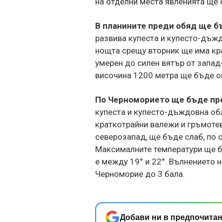
на отделни места явленията ще 
В планините преди обяд ще б
развива купеста и купесто-дъжд
нощта срещу вторник ще има кр
умерен до силен вятър от запа
височина 1200 метра ще бъде ок
По Черноморието ще бъде пр
купеста и купесто-дъждовна об
краткотрайни валежи и гръмотев
северозапад, ще бъде слаб, по 
Максималните температури ще б
е между 19° и 22°. Вълнението 
Черноморие до 3 бала.
Добави ни в предпочитан