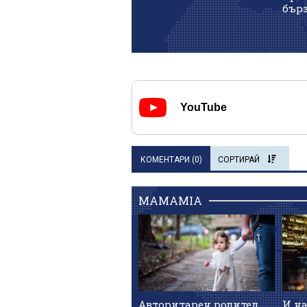
бърз
YouTube
КОМЕНТАРИ (
0
)
СОРТИРАЙ
MAMAMIA
Авторитарен родител
И н