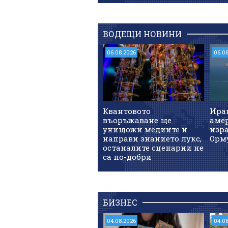
ВОДЕЩИ НОВИНИ
06.08.2026
06.0
Квантовото
Иран
въоръжаване ще
аме
унищожи медиите и
изра
направи знанието лукс,
Орм
останалите сценарии не
са по-добри
БИЗНЕС
04.08.2026
04.0