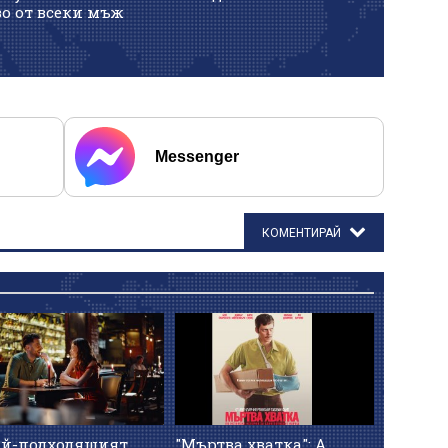
о от всеки мъж
Messenger
КОМЕНТИРАЙ
ай-подходящият
"Мъртва хватка": А