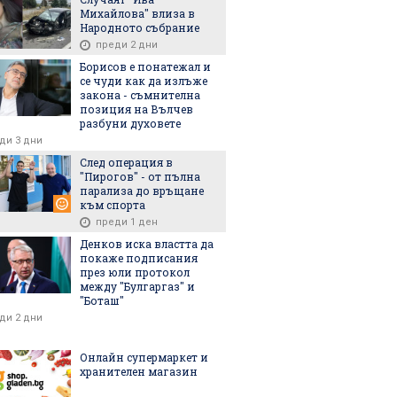
Михайлова" влиза в
Народното събрание
преди 2 дни
Борисов е понатежал и
се чуди как да излъже
6
06.08.2026
06.08.2026
закона - съмнителна
позиция на Вълчев
разбуни духовете
ди 3 дни
След операция в
"Пирогов" - от пълна
парализа до връщане
си Европа поука
Членовете за новия ВСС
Разследват
към спорта
а на Сеута?
никнат като гъби:
бившата п
преди 1 ден
Предложиха още един
Украйна в
прокурор
Денков иска властта да
покаже подписания
през юли протокол
между "Булгаргаз" и
"Боташ"
ди 2 дни
Онлайн супермаркет и
хранителен магазин