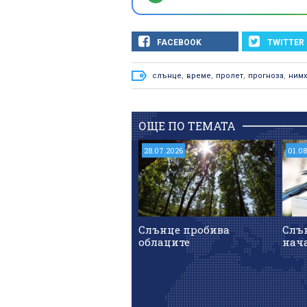
FACEBOOK
TWITTER
слънце
,
време
,
пролет
,
прогноза
,
нимх
ОЩЕ ПО ТЕМАТА
28.07.2026
01.0
Слънце пробива
Слън
облаците
нача