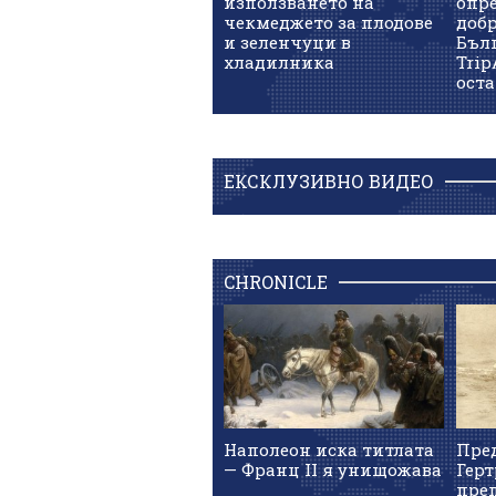
използването на
опре
чекмеджето за плодове
доб
и зеленчуци в
Бъл
хладилника
Trip
оста
ЕКСКЛУЗИВНО ВИДЕО
CHRONICLE
Наполеон иска титлата
Пред
— Франц II я унищожава
Герт
пре