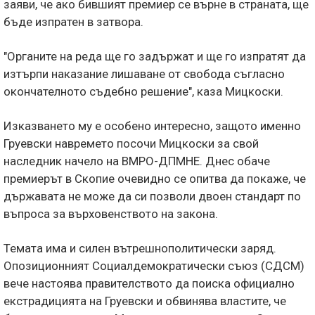
заяви, че ако бившият премиер се върне в страната, ще
бъде изпратен в затвора.
"Органите на реда ще го задържат и ще го изпратят да
изтърпи наказание лишаване от свобода съгласно
окончателното съдебно решение", каза Мицкоски.
Изказването му е особено интересно, защото именно
Груевски навремето посочи Мицкоски за свой
наследник начело на ВМРО-ДПМНЕ. Днес обаче
премиерът в Скопие очевидно се опитва да покаже, че
държавата не може да си позволи двоен стандарт по
въпроса за върховенството на закона.
Темата има и силен вътрешнополитически заряд.
Опозиционният Социалдемократически съюз (СДСМ)
вече настоява правителството да поиска официално
екстрадицията на Груевски и обвинява властите, че