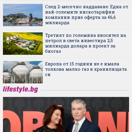
След 2-месечно наддаване: Една от
най-големите нискотарифни
компании прие оферта за €6,6
милиарда
Третият по големина вносител на
петрол в света инвестира 2,5
милиарда долара в проект за
биогаз
Европа от 15 години не е имала
толкова малко газ в хранилищата
си