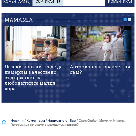
КОМЕНТАРИ (
0
)
СОРТИРАЙ
КОМЕНТИРАЙ
MAMAMIA
Детски новини: къде да
Авторитарен родител ли
намерим качествено
съм?
съдържание за
любопитните малки
хора
Новини
/
Коментари
/
Написано от Вас
/
След Орбан: Може ли Никола
Груевски да се окаже в македонски затвор?