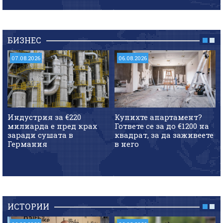
БИЗНЕС
07.08.2026
06.08.2026
Индустрия за €220
Купихте апартамент?
милиарда е пред крах
Гответе се за до €1200 на
заради сушата в
квадрат, за да заживеете
Германия
в него
ИСТОРИИ