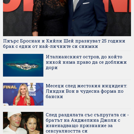
Пиърс Броснан и Кийли Шей празнуват 25 години
брак с едни от най-личните си снимки
Италианският остров, до който
никой няма право да се доближи
дори
Месеци след жестокия инцидент:
Линдзи Вон в чудесна форма по
бански
След раздялата със съпругата си -
братът на Анджелина Джоли с
изненадващо признание за
сексуалността си