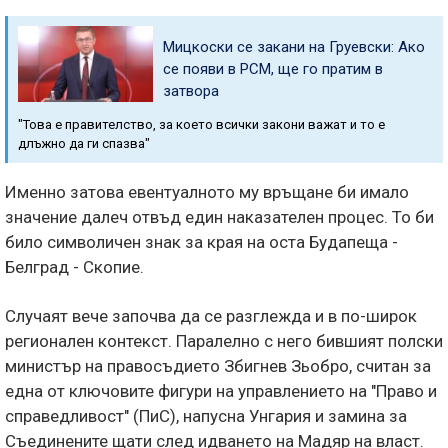
Мицкоски се закани на Груевски: Ако
се появи в РСМ, ще го пратим в
затвора
"Това е правителство, за което всички закони важат и то е
длъжно да ги спазва"
Именно затова евентуалното му връщане би имало
значение далеч отвъд един наказателен процес. То би
било символичен знак за края на оста Будапеща -
Белград - Скопие.
Случаят вече започва да се разглежда и в по-широк
регионален контекст. Паралелно с него бившият полски
министър на правосъдието Збигнев Зьобро, считан за
една от ключовите фигури на управлението на "Право и
справедливост" (ПиС), напусна Унгария и замина за
Съединените щати след идването на Мадяр на власт.