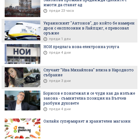
имоти да станат ад
преди 23 часа
Украинският "Антонов", до който бе намерен
дрон с експлозиви в Лайпциг, е превозвал
оръжие
преди 1 ден
НОИ предлага нова електронна услуга
преди 4 дни
Случаят "Ива Михайлова" влиза в Народното
събрание
преди 3 дни
Борисов е понатежал и се чуди как да излъже
закона - съмнителна позиция на Вълчев
разбуни духовете
преди 4 дни
Онлайн супермаркет и хранителен магазин