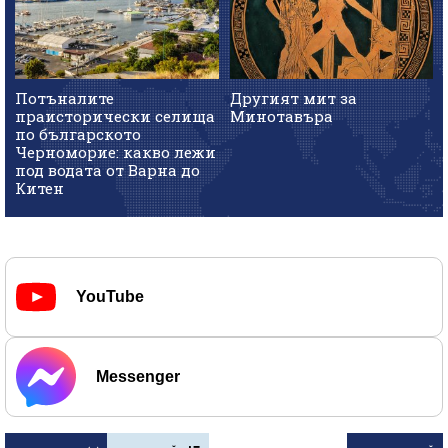
Потъналите
Другият мит за
праисторически селища
Минотавъра
по българското
Черноморие: какво лежи
под водата от Варна до
Китен
YouTube
Messenger