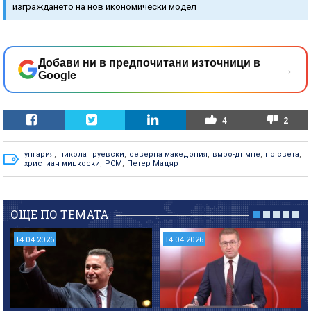
изграждането на нов икономически модел
Добави ни в предпочитани източници в
→
Google
4
2
унгария
,
никола груевски
,
северна македония
,
вмро-дпмне
,
по света
,
христиан мицкоски
,
РСМ
,
Петер Мадяр
ОЩЕ ПО ТЕМАТА
14.04.2026
14.04.2026