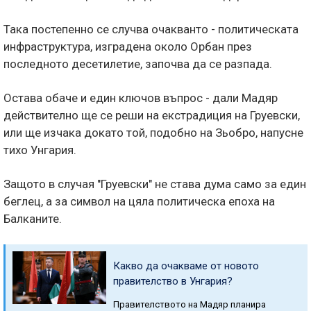
Така постепенно се случва очакванто - политическата
инфраструктура, изградена около Орбан през
последното десетилетие, започва да се разпада.
Остава обаче и един ключов въпрос - дали Мадяр
действително ще се реши на екстрадиция на Груевски,
или ще изчака докато той, подобно на Зьобро, напусне
тихо Унгария.
Защото в случая "Груевски" не става дума само за един
беглец, а за символ на цяла политическа епоха на
Балканите.
Какво да очакваме от новото
правителство в Унгария?
Правителството на Мадяр планира