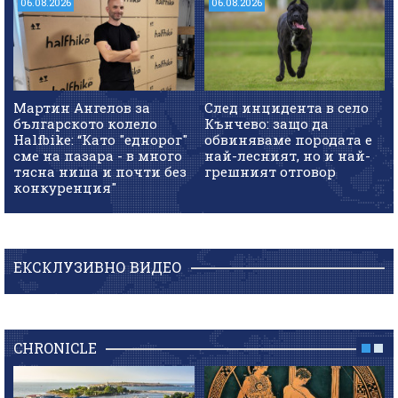
06.08.2026
06.08.2026
Мартин Ангелов за
След инцидента в село
българското колело
Кънчево: защо да
Halfbike: “Като "еднорог"
обвиняваме породата е
сме на пазара - в много
най-лесният, но и най-
тясна ниша и почти без
грешният отговор
конкуренция"
ЕКСКЛУЗИВНО ВИДЕО
CHRONICLE