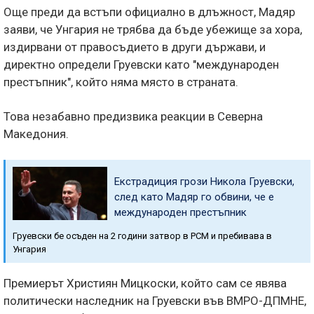
Още преди да встъпи официално в длъжност, Мадяр
заяви, че Унгария не трябва да бъде убежище за хора,
издирвани от правосъдието в други държави, и
директно определи Груевски като "международен
престъпник", който няма място в страната.
Това незабавно предизвика реакции в Северна
Македония.
Екстрадиция грози Никола Груевски,
след като Мадяр го обвини, че е
международен престъпник
Груевски бе осъден на 2 години затвор в РСМ и пребивава в
Унгария
Премиерът Християн Мицкоски, който сам се явява
политически наследник на Груевски във ВМРО-ДПМНЕ,