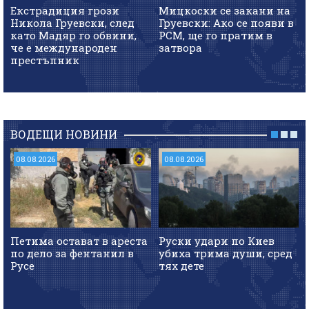
Екстрадиция грози
Мицкоски се закани на
Никола Груевски, след
Груевски: Ако се появи в
като Мадяр го обвини,
РСМ, ще го пратим в
че е международен
затвора
престъпник
ВОДЕЩИ НОВИНИ
08.08.2026
08.08.2026
Петима остават в ареста
Руски удари по Киев
по дело за фентанил в
убиха трима души, сред
Русе
тях дете