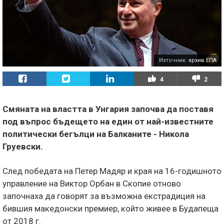
Източник:
архив ЕПА
4
2
Смяната на властта в Унгария започва да поставя
под въпрос бъдещето на един от най-известните
политически бегълци на Балканите - Никола
Груевски.
След победата на Петер Мадяр и края на 16-годишното
управление на Виктор Орбан в Скопие отново
започнаха да говорят за възможна екстрадиция на
бившия македонски премиер, който живее в Будапеща
от 2018 г.