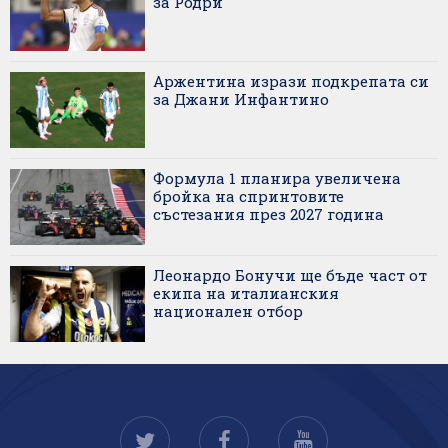
за Родри
Аржентина изрази подкрепата си
за Джани Инфантино
Формула 1 планира увеличена
бройка на спринтовите
състезания през 2027 година
Леонардо Бонучи ще бъде част от
екипа на италианския
национален отбор