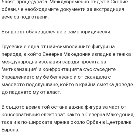
бавят процедурата. Междувременно съдът в Скопие
обяви, че необходимите документи за екстрадиция
вече са подготвени.
Въпросът обаче далеч не е само юридически.
Груевски е една от най-символичните фигури на
периода, в който Северна Македония изпадна в тежка
международна изолация заради проекта за
"антиквизация" и конфронтацията със съседите.
Управлението му бе белязано и от скандала с
масовото подслушване, който в крайна сметка доведе
до падането му от власт.
В същото време той остана важна фигура за част от
консервативния електорат както в Северна Македония,
така и в по-широката мрежа около Орбан в Централна
Европа.