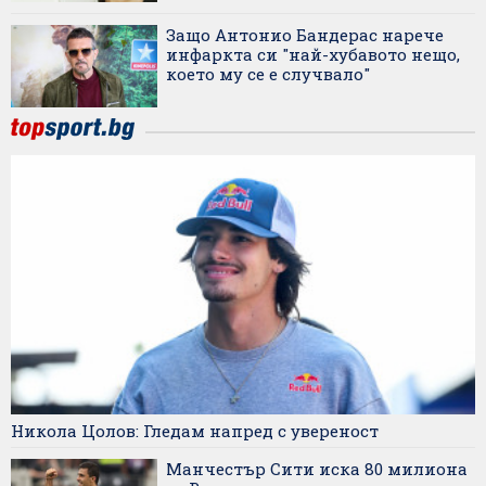
Защо Антонио Бандерас нарече
инфаркта си "най-хубавото нещо,
което му се е случвало"
Никола Цолов: Гледам напред с увереност
Манчестър Сити иска 80 милиона