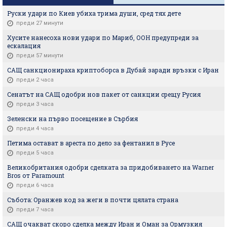
Руски удари по Киев убиха трима души, сред тях дете
преди 27 минути
Хусите нанесоха нови удари по Мариб, ООН предупреди за
ескалация
преди 57 минути
САЩ санкционираха криптоборса в Дубай заради връзки с Иран
преди 2 часа
Сенатът на САЩ одобри нов пакет от санкции срещу Русия
преди 3 часа
Зеленски на първо посещение в Сърбия
преди 4 часа
Петима остават в ареста по дело за фентанил в Русе
преди 5 часа
Великобритания одобри сделката за придобиването на Warner
Bros от Paramount
преди 6 часа
Събота: Оранжев код за жеги в почти цялата страна
преди 7 часа
САЩ очакват скоро сделка между Иран и Оман за Ормузкия