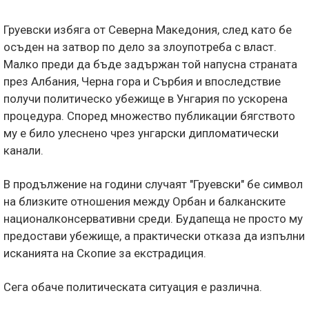
Груевски избяга от Северна Македония, след като бе
осъден на затвор по дело за злоупотреба с власт.
Малко преди да бъде задържан той напусна страната
през Албания, Черна гора и Сърбия и впоследствие
получи политическо убежище в Унгария по ускорена
процедура. Според множество публикации бягството
му е било улеснено чрез унгарски дипломатически
канали.
В продължение на години случаят "Груевски" бе символ
на близките отношения между Орбан и балканските
националконсервативни среди. Будапеща не просто му
предостави убежище, а практически отказа да изпълни
исканията на Скопие за екстрадиция.
Сега обаче политическата ситуация е различна.