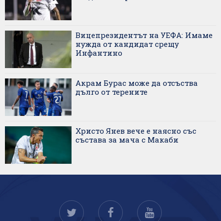
Вицепрезидентът на УЕФА: Имаме
нужда от кандидат срещу
Инфантино
Акрам Бурас може да отсъства
дълго от терените
Христо Янев вече е наясно със
състава за мача с Макаби