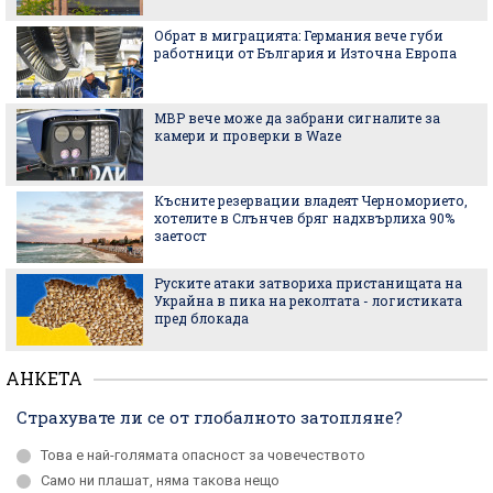
Обрат в миграцията: Германия вече губи
работници от България и Източна Европа
МВР вече може да забрани сигналите за
камери и проверки в Waze
Късните резервации владеят Черноморието,
хотелите в Слънчев бряг надхвърлиха 90%
заетост
Руските атаки затвориха пристанищата на
Украйна в пика на реколтата - логистиката
пред блокада
АНКЕТА
Страхувате ли се от глобалното затопляне?
Това е най-голямата опасност за човечеството
Само ни плашат, няма такова нещо