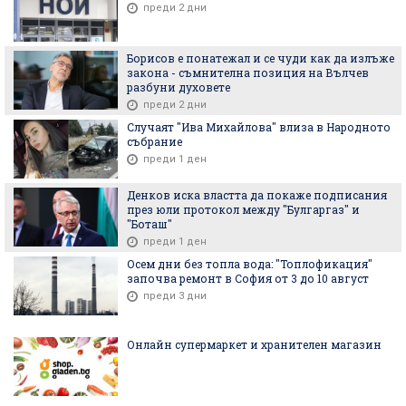
преди 2 дни
Борисов е понатежал и се чуди как да излъже
закона - съмнителна позиция на Вълчев
разбуни духовете
преди 2 дни
Случаят "Ива Михайлова" влиза в Народното
събрание
преди 1 ден
Денков иска властта да покаже подписания
през юли протокол между "Булгаргаз" и
"Боташ"
преди 1 ден
Осем дни без топла вода: "Топлофикация"
започва ремонт в София от 3 до 10 август
преди 3 дни
Онлайн супермаркет и хранителен магазин