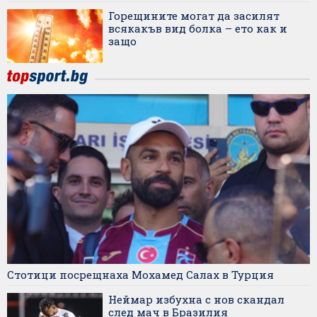
Горещините могат да засилят
всякакъв вид болка – ето как и
защо
Стотици посрещнаха Мохамед Салах в Турция
Неймар избухна с нов скандал
след мач в Бразилия