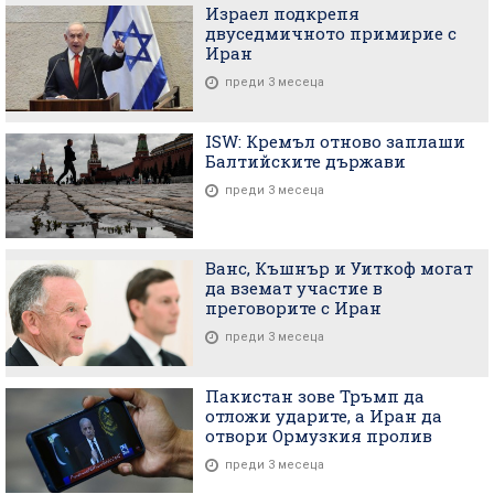
Израел подкрепя
двуседмичното примирие с
Иран
преди 3 месеца
ISW: Кремъл отново заплаши
Балтийските държави
преди 3 месеца
Ванс, Къшнър и Уиткоф могат
да вземат участие в
преговорите с Иран
преди 3 месеца
Пакистан зове Тръмп да
отложи ударите, а Иран да
отвори Ормузкия пролив
преди 3 месеца