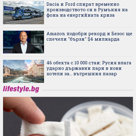
Dacia и Ford спират временно
производството си в Румъния на
фона на енергийната криза
Amazon подобри рекорд и Безос ще
спечели "бързи" $4 милиарда
46 обекта с 10 000 стаи: Русия влага
ударно държавни пари в нови
хотели за... вътрешния пазар