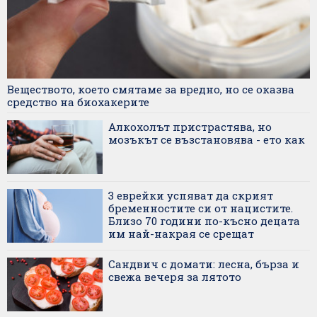
Веществото, което смятаме за вредно, но се оказва
средство на биохакерите
Алкохолът пристрастява, но
мозъкът се възстановява - ето как
3 еврейки успяват да скрият
бременностите си от нацистите.
Близо 70 години по-късно децата
им най-накрая се срещат
Сандвич с домати: лесна, бърза и
свежа вечеря за лятото