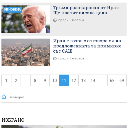
Тръмп разочарован от Иран:
ОБНОВЕНА
Ще платят висока цена
преди 3 месеца
Иран е готов с отговора си на
предложенията за примирие
със САЩ
преди 3 месеца
1
2
...
8
9
10
11
12
13
14
...
68
69
примирие
ИЗБРАНО