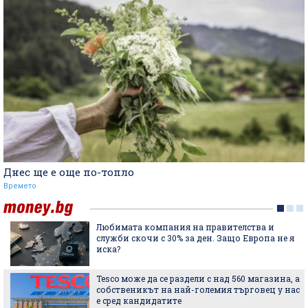
Днес ще е още по-топло
Времето
Любимата компания на правителства и
служби скочи с 30% за ден. Защо Европа не я
иска?
Tesco може да се раздели с над 560 магазина, а
собственикът на най-големия търговец у нас
е сред кандидатите