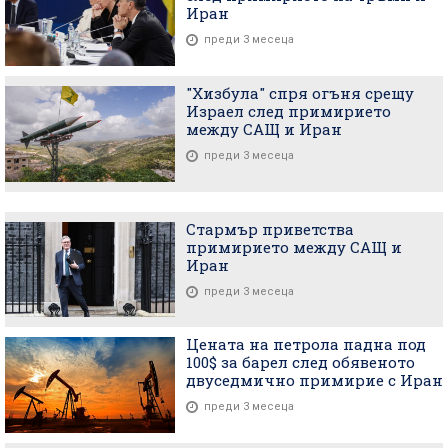
Иран
преди 3 месеца
"Хизбула" спря огъня срещу
Израел след примирието
между САЩ и Иран
преди 3 месеца
Стармър приветства
примирието между САЩ и
Иран
преди 3 месеца
Цената на петрола падна под
100$ за барел след обявеното
двуседмично примирие с Иран
преди 3 месеца