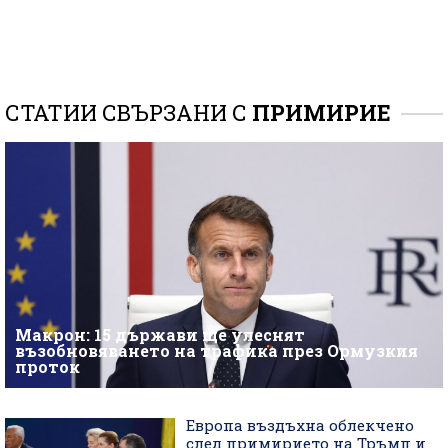
СТАТИИ СВЪРЗАНИ С
ПРИМИРИЕ
Макрон: 15 държави ще улеснят
възобновяването на трафика през Ормузкия
проток
Европа въздъхна облекчено
след примирието на Тръмп и