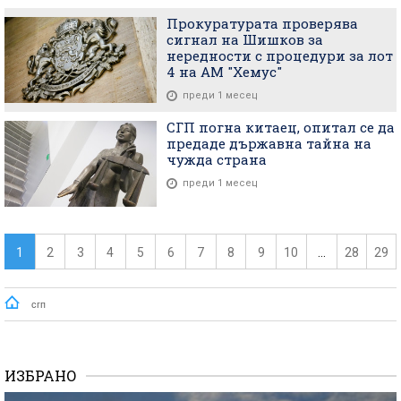
Прокуратурата проверява
сигнал на Шишков за
нередности с процедури за лот
4 на АМ "Хемус"
преди 1 месец
СГП погна китаец, опитал се да
предаде държавна тайна на
чужда страна
преди 1 месец
1
2
3
4
5
6
7
8
9
10
...
28
29
сгп
ИЗБРАНО