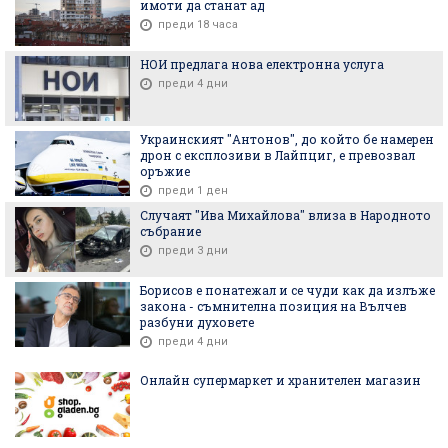
имоти да станат ад
преди 18 часа
НОИ предлага нова електронна услуга
преди 4 дни
Украинският "Антонов", до който бе намерен
дрон с експлозиви в Лайпциг, е превозвал
оръжие
преди 1 ден
Случаят "Ива Михайлова" влиза в Народното
събрание
преди 3 дни
Борисов е понатежал и се чуди как да излъже
закона - съмнителна позиция на Вълчев
разбуни духовете
преди 4 дни
Онлайн супермаркет и хранителен магазин