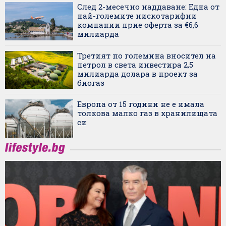
След 2-месечно наддаване: Една от
най-големите нискотарифни
компании прие оферта за €6,6
милиарда
Третият по големина вносител на
петрол в света инвестира 2,5
милиарда долара в проект за
биогаз
Европа от 15 години не е имала
толкова малко газ в хранилищата
си