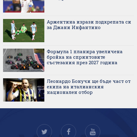
Аржентина изрази подкрепата си
за Джани Инфантино
Формула 1 планира увеличена
бройка на спринтовите
състезания през 2027 година
Леонардо Бонучи ще бъде част от
екипа на италианския
национален отбор