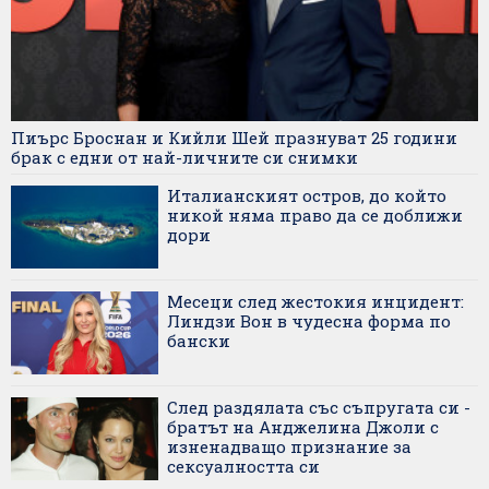
Пиърс Броснан и Кийли Шей празнуват 25 години
брак с едни от най-личните си снимки
Италианският остров, до който
никой няма право да се доближи
дори
Месеци след жестокия инцидент:
Линдзи Вон в чудесна форма по
бански
След раздялата със съпругата си -
братът на Анджелина Джоли с
изненадващо признание за
сексуалността си