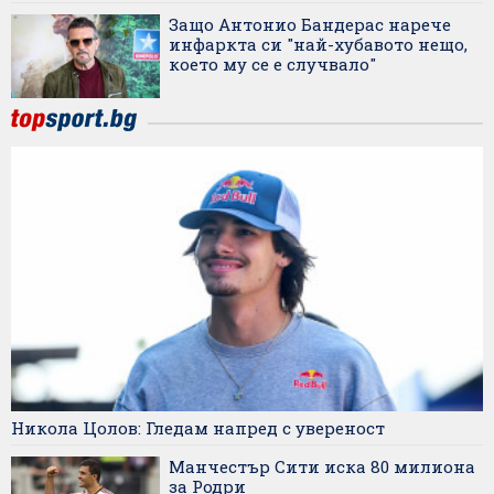
Защо Антонио Бандерас нарече
инфаркта си "най-хубавото нещо,
което му се е случвало"
Никола Цолов: Гледам напред с увереност
Манчестър Сити иска 80 милиона
за Родри