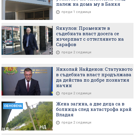
палеж на дома му в Банкя
преди 1 седмица
Янкулов: Промените в
съдебната власт досега се
изчерпват с оттеглянето на
Сарафов
преди 2 седмици
Николай Найденов: Статуквото
в съдебната власт продължава
да действа по добре познатия
начин
преди 2 седмици
Жена загина, а две деца са в
ОБНОВЕНА
болница след катастрофа край
Владая
преди 2 седмици