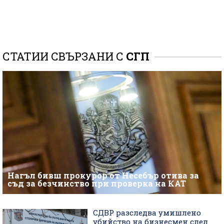
СТАТИИ СВЪРЗАНИ С
СГП
Нагъл бивш прокурор от Несебър отива за
съд за безчинство при проверка на КАТ
СДВР разследва умишлено
убийство на бизнесмен след