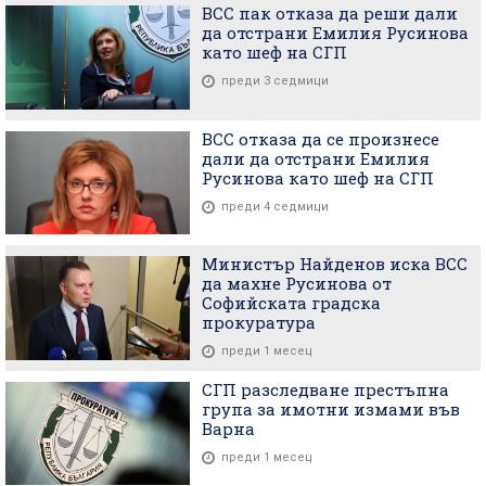
ВСС пак отказа да реши дали
да отстрани Емилия Русинова
като шеф на СГП
преди 3 седмици
ВСС отказа да се произнесе
дали да отстрани Емилия
Русинова като шеф на СГП
преди 4 седмици
Министър Найденов иска ВСС
да махне Русинова от
Софийската градска
прокуратура
преди 1 месец
СГП разследване престъпна
група за имотни измами във
Варна
преди 1 месец