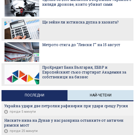
хиляди дронове, които убиват сами
Ще зейне ли истинска дупка в хазната?
Метрото стига до "Левски Г" на 15 август
ПроКредит Банк България, ЕБВР и
Европейският съюз стартират Академия за
собственици на бизнес
ПОСЛЕДНИ
НАЙ-ЧЕТЕНИ
Украйна удари две петролни рафинерии при удари срещу Русия
преди 5 минути
Ниските нива на Дунав у нас разкриха останките от античен
римски мост
преди 25 минути