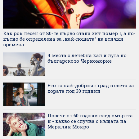
Как рок песен от 80-те първо стана хит номер 1, а по-
късно бе определена за „най-лошата“ на всички
времена
4 места с лечебна кал и луга по
българското Черноморие
Ето го най-добрият град в света за
хората под 30 години
Повече от 60 години след смъртта
ѝ - какво се случва с къщата на
Мерилин Монро