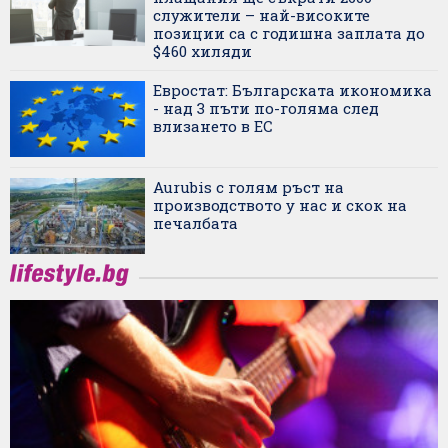
служители – най-високите
позиции са с годишна заплата до
$460 хиляди
Евростат: Българската икономика
- над 3 пъти по-голяма след
влизането в ЕС
Aurubis с голям ръст на
производството у нас и скок на
печалбата