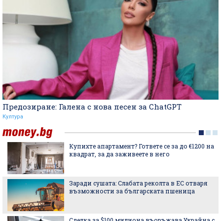
Предозиране: Галена с нова песен за ChatGPT
Култура
Купихте апартамент? Гответе се за до €1200 на
квадрат, за да заживеете в него
Заради сушата: Слабата реколта в ЕС отваря
възможности за българската пшеница
Сделка за $100 милиона въоръжава Украйна с