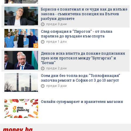
Борисов е понатежал и се чуди как да излъже
закона - съмнителна позиция на Вълчев
разбуни духовете
преди 3 дни
След операция в "Пирогов" - от пълна
парализа до връщане към спорта
преди 1 ден
Денков иска властта да покаже подписания
през юли протокол между "Булгаргаз" и
"Боташ"
преди 2 дни
Осем дни без топла вода: "Топлофикация"
започва ремонт в София от 3 до 10 август
преди 3 дни
Онлайн супермаркет и хранителен магазин