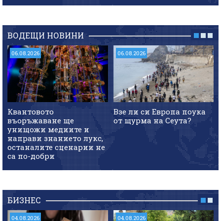
ВОДЕЩИ НОВИНИ
06.08.2026
06.08.2026
Квантовото
Взе ли си Европа поука
въоръжаване ще
от щурма на Сеута?
унищожи медиите и
направи знанието лукс,
останалите сценарии не
са по-добри
БИЗНЕС
04.08.2026
04.08.2026