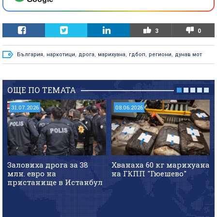
3
0
България
,
наркотици
,
дрога
,
марихуана
,
гдбоп
,
региони
,
дунав мот
ОЩЕ ПО ТЕМАТА
31.07.2026
08.06.2026
Заловиха дрога за 38
Хванаха 60 кг марихуана
млн. евро на
на ГКПП "Гюешево"
пристанище в Истанбул