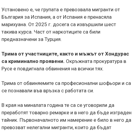
Установено е, че групата е превозвала мигранти от
България за Испания, а от Испания е пренасяла
марихуана. От 2025 г. досега са извършили шест
такива курса. Част от наркотиците са били
предназначени за Турция.
Трима от участниците, както и мъжът от Хондурас
са криминално проявени.
Окръжната прокуратура в
Русе е повдигнала обвинения на всички тях.
Трима от обвиняемите са професионални шофьори и са
се познавали във връзка с работата си.
В края на миналата година те са се уговорили да
преработят товарно ремарке и в него да бъде изграден
тайник. Първоначалното им намерение е било в него да
превозват нелегални мигранти, които да бъдат