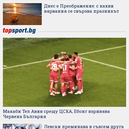
Днес е Преображение: с какви
вярвания се свързва празникът
Макаби Тел Авив срещу ЦСКА, Ебонг взривява
Червена България
Левски преминава в съвсем друга