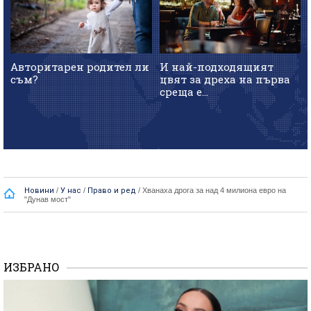
Авторитарен родител ли
И най-подходящият
съм?
цвят за дреха на първа
среща е...
Новини
/
У нас
/
Право и ред
/
Хванаха дрога за над 4 милиона евро на
"Дунав мост"
ИЗБРАНО