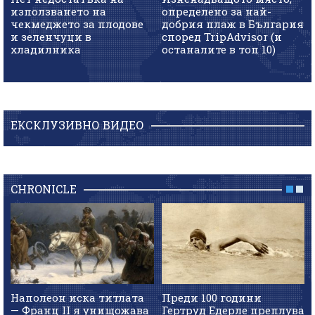
използването на
определено за най-
чекмеджето за плодове
добрия плаж в България
и зеленчуци в
според TripAdvisor (и
хладилника
останалите в топ 10)
ЕКСКЛУЗИВНО ВИДЕО
CHRONICLE
Наполеон иска титлата
Преди 100 години
— Франц II я унищожава
Гертруд Едерле преплува