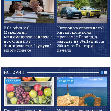
В Сърбия и С.
"Остров на спасението":
Македония
Китайските коли
минималната заплата е
превземат Европа, а
по-голяма от
заводът на Stellantis на
българската и "купува"
200 км от България
много повече
печели
ИСТОРИИ
05.08.2026
05.08.2026
Пет недостатъка на
Изненадващото място,