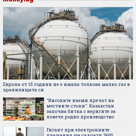
Европа от 15 години не е имала толкова малко газ в
хранилищата си
"Високите наеми пречат на
местните стоки": Казахстан
започва битка с веригите за
повече родно производство
Гигант при електронните
плащания ще съкрати 2600