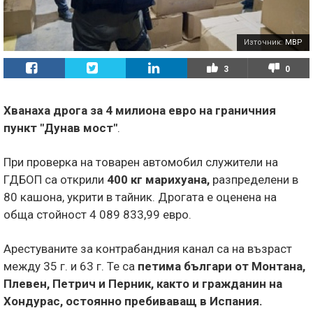
Източник:
МВР
3
0
Хванаха дрога за 4 милиона евро на граничния
пункт "Дунав мост"
.
При проверка на товарен автомобил служители на
ГДБОП са открили
400 кг марихуана,
разпределени в
80 кашона, укрити в тайник. Дрогата е оценена на
обща стойност 4 089 833,99 евро.
Арестуваните за контрабандния канал са на възраст
между 35 г. и 63 г. Те са
петима българи от Монтана,
Плевен, Петрич и Перник, както и гражданин на
Хондурас, остоянно пребиваващ в Испания.