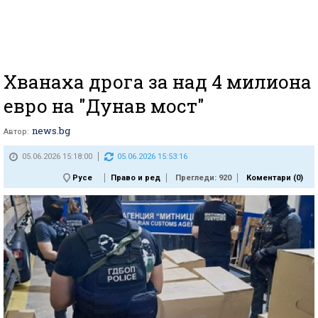
Хванаха дрога за над 4 милиона
евро на "Дунав мост"
news.bg
Автор:
05.06.2026 15:18:00
05.06.2026 15:53:16
Русе
Право и ред
Прегледи: 920
Коментари (
0
)