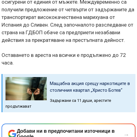
осигурени от единия от мъжете. Междувременно са
получили предложение от четвърти от задържаните да
транспортират висококачествена марихуана от
Испания до Сливен. След започналото разследване от
страна на ГДБОП обаче са предприети незабавни
действия за прекратяване на престъпната дейност.
Оставането в ареста на всички е продължено до 72
часа.
Мащабна акция срещу наркотиците в
столичния квартал „Христо Ботев“
Задържани са 11 души, арестите
продължават
Добави ни в предпочитани източници в
→
Google