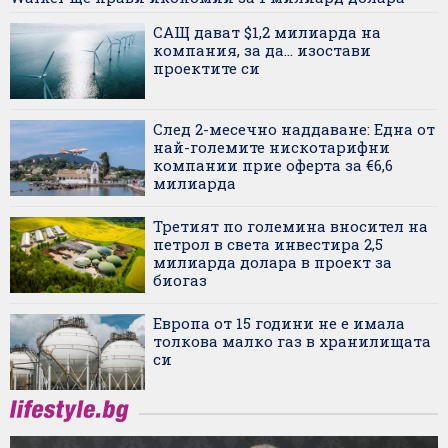
САЩ дават $1,2 милиарда на
компания, за да... изостави
проектите си
След 2-месечно наддаване: Една от
най-големите нискотарифни
компании прие оферта за €6,6
милиарда
Третият по големина вносител на
петрол в света инвестира 2,5
милиарда долара в проект за
биогаз
Европа от 15 години не е имала
толкова малко газ в хранилищата
си