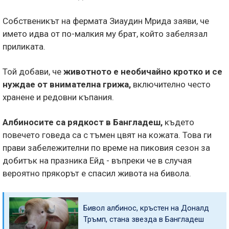
Собственикът на фермата Зиаудин Мрида заяви, че
името идва от по-малкия му брат, който забелязал
приликата.
Той добави, че
животното е необичайно кротко и се
нуждае от внимателна грижа,
включително често
хранене и редовни къпания.
Албиносите са рядкост в Бангладеш,
където
повечето говеда са с тъмен цвят на кожата. Това ги
прави забележителни по време на пиковия сезон за
добитък на празника Ейд - въпреки че в случая
вероятно прякорът е спасил живота на бивола.
Бивол албинос, кръстен на Доналд
Тръмп, стана звезда в Бангладеш