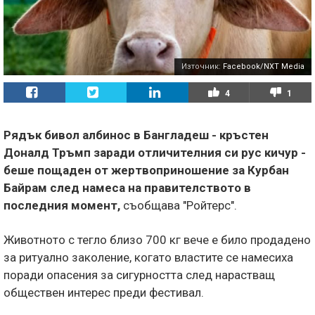
Източник:
Facebook/NXT Media
4
1
Рядък бивол албинос в Бангладеш - кръстен
Доналд Тръмп заради отличителния си рус кичур -
беше пощаден от жертвоприношение за Курбан
Байрам след намеса на правителството в
последния момент,
съобщава "Ройтерс".
Животното с тегло близо 700 кг вече е било продадено
за ритуално заколение, когато властите се намесиха
поради опасения за сигурността след нарастващ
обществен интерес преди фестивал.