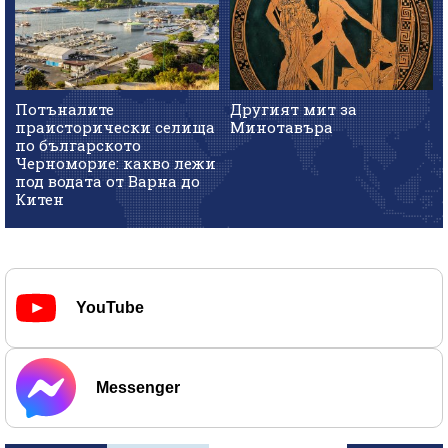
Потъналите
Другият мит за
праисторически селища
Минотавъра
по българското
Черноморие: какво лежи
под водата от Варна до
Китен
YouTube
Messenger