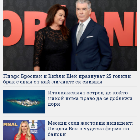
Пиърс Броснан и Кийли Шей празнуват 25 години
брак с едни от най-личните си снимки
Италианският остров, до който
никой няма право да се доближи
дори
Месеци след жестокия инцидент:
Линдзи Вон в чудесна форма по
бански