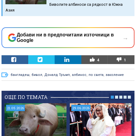
Биволите албиноси са рядкост в Южна
Азия
Добави ни в предпочитани източници в
→
Google
4
1
бангладеш
,
бивол
,
Доналд Тръмп
,
албинос
,
по света
,
заколение
ОЩЕ ПО ТЕМАТА
21.05.2026
29.06.2026