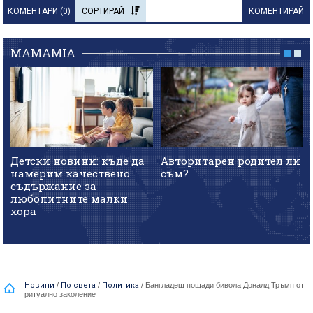
КОМЕНТАРИ (
0
)
СОРТИРАЙ
КОМЕНТИРАЙ
MAMAMIA
Детски новини: къде да
Авторитарен родител ли
намерим качествено
съм?
съдържание за
любопитните малки
хора
Новини
/
По света
/
Политика
/
Бангладеш пощади бивола Доналд Тръмп от
ритуално заколение