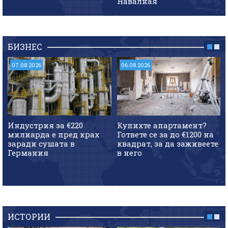
Навалная
БИЗНЕС
07.08.2026
06.08.2026
Индустрия за €220
Купихте апартамент?
милиарда е пред крах
Гответе се за до €1200 на
заради сушата в
квадрат, за да заживеете
Германия
в него
ИСТОРИИ