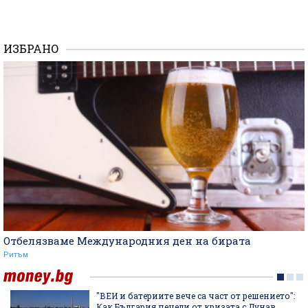
ИЗБРАНО
Отбелязваме Международния ден на бирата
Ритъм
"ВЕИ и батериите вече са част от решението":
Как България печели от кризата с Дунав