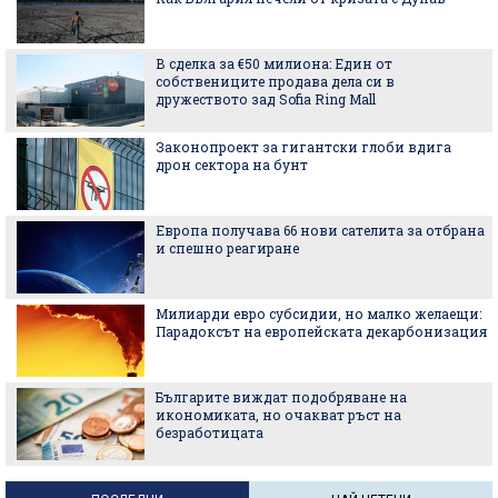
В сделка за €50 милиона: Един от
собствениците продава дела си в
дружеството зад Sofia Ring Mall
Законопроект за гигантски глоби вдига
дрон сектора на бунт
Европа получава 66 нови сателита за отбрана
и спешно реагиране
Милиарди евро субсидии, но малко желаещи:
Парадоксът на европейската декарбонизация
Българите виждат подобряване на
икономиката, но очакват ръст на
безработицата