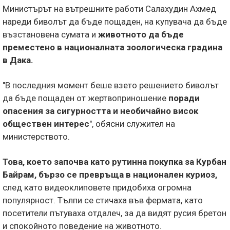
Министърът на вътрешните работи Салахудин Ахмед
нареди биволът да бъде пощаден, на купувача да бъде
възстановена сумата и
животното да бъде
преместено в националната зоологическа градина
в Дака.
"В последния момент беше взето решението биволът
да бъде пощаден от жертвоприношение
поради
опасения за сигурността и необичайно висок
обществен интерес
", обясни служител на
министерството.
Това, което започва като рутинна покупка за Курбан
Байрам, бързо се превръща в национален куриоз,
след като видеоклиповете придобиха огромна
популярност. Тълпи се стичаха във фермата, като
посетители пътуваха отдалеч, за да видят русия бретон
и спокойното поведение на животното.