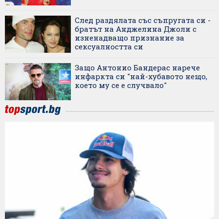
След раздялата със съпругата си -
братът на Анджелина Джоли с
изненадващо признание за
сексуалността си
Защо Антонио Бандерас нарече
инфаркта си "най-хубавото нещо,
което му се е случвало"