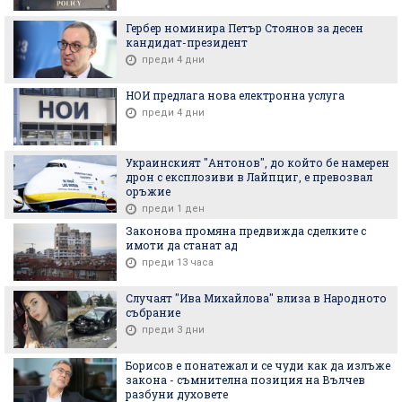
Гербер номинира Петър Стоянов за десен
кандидат-президент
преди 4 дни
НОИ предлага нова електронна услуга
преди 4 дни
Украинският "Антонов", до който бе намерен
дрон с експлозиви в Лайпциг, е превозвал
оръжие
преди 1 ден
Законова промяна предвижда сделките с
имоти да станат ад
преди 13 часа
Случаят "Ива Михайлова" влиза в Народното
събрание
преди 3 дни
Борисов е понатежал и се чуди как да излъже
закона - съмнителна позиция на Вълчев
разбуни духовете