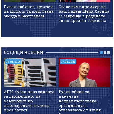
Бивол албинос, кръстен
Сваленият премиер на
на Доналд Тръмп, стана
Бангладеш Шейх Хасина
звезда в Бангладеш
се завръща в родината
си до края на годината
ВОДЕЩИ НОВИНИ
07.08.2026
07.08.2026
АПИ пусна нова заповед
Русия обяви за
за движението на
нежелана
камионите по
неправителствена
натоварените пътища
организация,
през август
оглавявана от Юлия