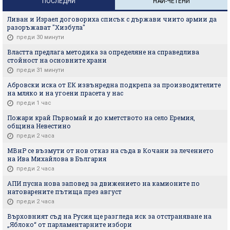
ПОСЛЕДНИ
НАЙ-ЧЕТЕНИ
Ливан и Израел договориха списък с държави чиито армии да
разоръжават "Хизбула"
преди 30 минути
Властта предлага методика за определяне на справедлива
стойност на основните храни
преди 31 минути
Абровски иска от ЕК извънредна подкрепа за производителите
на мляко и на угоени прасета у нас
преди 1 час
Пожари край Първомай и до кметството на село Еремия,
община Невестино
преди 2 часа
МВнР се възмути от нов отказ на съда в Кочани за лечението
на Ива Михайлова в България
преди 2 часа
АПИ пусна нова заповед за движението на камионите по
натоварените пътища през август
преди 2 часа
Върховният съд на Русия ще разгледа иск за отстраняване на
„Яблоко“ от парламентарните избори