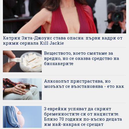
Катрин Зита-Джоунс става опасна: първи кадри от
крими сериала Kill Jackie
Веществото, което смятаме за
вредно, но се оказва средство на
биохакерите
Алкохолът пристрастява, но
мозъкът се възстановява - ето как
3 еврейки успяват да скрият
бременностите си от нацистите.
Близо 70 години по-късно децата
им най-накрая се срещат