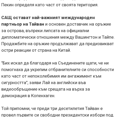
Пекин определя като част от своята територия.
САЩ остават най-важният международен
партньор на Тайван
и основен доставчик на оръжие
за острова, въпреки липсата на официални
дипломатически отношения между Вашингтон и Тайпе.
Продажбите на оръжие продължават да предизвикват
остри реакции от страна на Китай.
"Бих искал да благодаря на Съединените щати, че ни
помогнаха да укрепим отбранителните си способности
като част от непоколебимия им ангажимент към
сигурността", заяви Лай на английски във
видеообръщение към срещата на върха за
демокрация в Копенхаген.
Той припомни, че преди три десетилетия Тайван е
провел първите си свободни президентски избори под