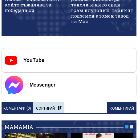
който съжалява за
тунели и нито един
победата си
грам плутоний: тайният
подземен атомен завод
на Мао
YouTube
Messenger
КОМЕНТАРИ (
0
)
СОРТИРАЙ
КОМЕНТИРАЙ
MAMAMIA