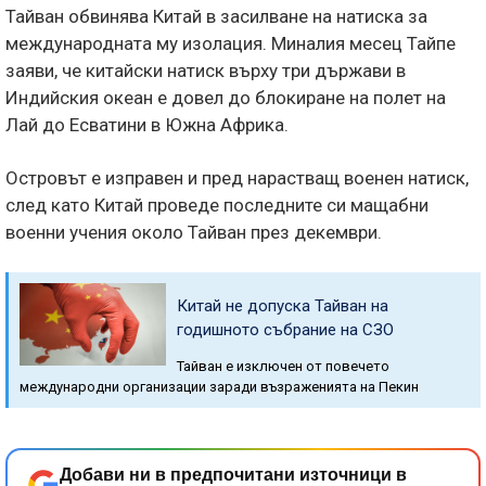
Тайван обвинява Китай в засилване на натиска за
международната му изолация. Миналия месец Тайпе
заяви, че китайски натиск върху три държави в
Индийския океан е довел до блокиране на полет на
Лай до Есватини в Южна Африка.
Островът е изправен и пред нарастващ военен натиск,
след като Китай проведе последните си мащабни
военни учения около Тайван през декември.
Китай не допуска Тайван на
годишното събрание на СЗО
Тайван е изключен от повечето
международни организации заради възраженията на Пекин
Добави ни в предпочитани източници в
→