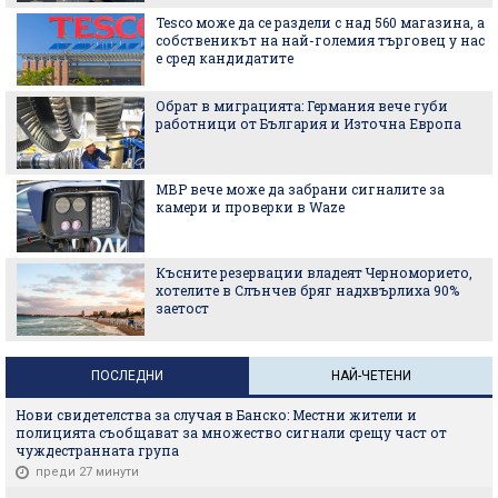
Tesco може да се раздели с над 560 магазина, а
собственикът на най-големия търговец у нас
е сред кандидатите
Обрат в миграцията: Германия вече губи
работници от България и Източна Европа
МВР вече може да забрани сигналите за
камери и проверки в Waze
Късните резервации владеят Черноморието,
хотелите в Слънчев бряг надхвърлиха 90%
заетост
ПОСЛЕДНИ
НАЙ-ЧЕТЕНИ
Нови свидетелства за случая в Банско: Местни жители и
полицията съобщават за множество сигнали срещу част от
чуждестранната група
преди 27 минути