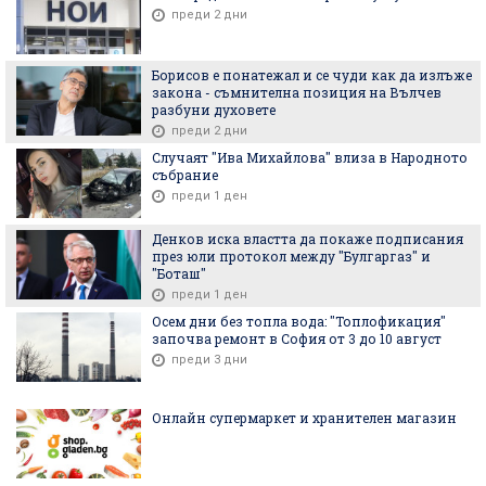
преди 2 дни
Борисов е понатежал и се чуди как да излъже
закона - съмнителна позиция на Вълчев
разбуни духовете
преди 2 дни
Случаят "Ива Михайлова" влиза в Народното
събрание
преди 1 ден
Денков иска властта да покаже подписания
през юли протокол между "Булгаргаз" и
"Боташ"
преди 1 ден
Осем дни без топла вода: "Топлофикация"
започва ремонт в София от 3 до 10 август
преди 3 дни
Онлайн супермаркет и хранителен магазин