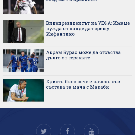
Вицепрезидентът на УЕФА: Имаме
нужда от кандидат срещу
Инфантино
Акрам Бурас може да отсъства
дълго от терените
Христо Янев вече е наясно със
състава за мача с Макаби