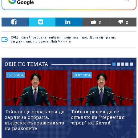
Google
3
2
САЩ
,
Китай
,
отбрана
,
тайван
,
политика
,
пво
,
Доналд Тръмп
,
си дзинпин
,
по света
,
Лай Чинг-те
ОЩЕ ПО ТЕМАТА
16.06.2026
19.07.2026
Тайван ще продължи да
Тайван решен да се
харчи за отбрана,
опълчи на "червения
въпреки съкращенията
терор" на Китай
на разходите