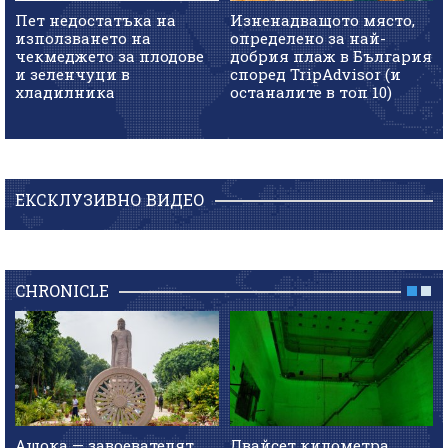
Пет недостатъка на
Изненадващото място,
използването на
определено за най-
чекмеджето за плодове
добрия плаж в България
и зеленчуци в
според TripAdvisor (и
хладилника
останалите в топ 10)
ЕКСКЛУЗИВНО ВИДЕО
CHRONICLE
Ашока — завоевателят,
Двайсет километра