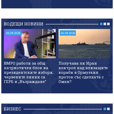
ВОДЕЩИ НОВИНИ
06.08.2026
06.08.2026
ВМРО работи за общ
Получава ли Иран
патриотичен блок на
контрол над влизащите
президентските избори,
кораби в Ормузкия
червените линии са
проток със сделката с
ГЕРБ и „Възраждане“
Оман?
БИЗНЕС