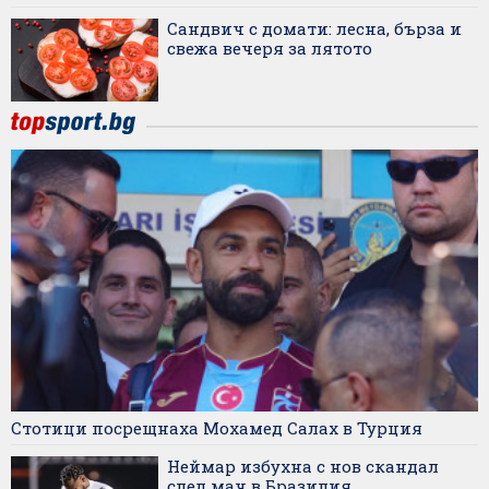
Сандвич с домати: лесна, бърза и
свежа вечеря за лятото
Стотици посрещнаха Мохамед Салах в Турция
Неймар избухна с нов скандал
след мач в Бразилия