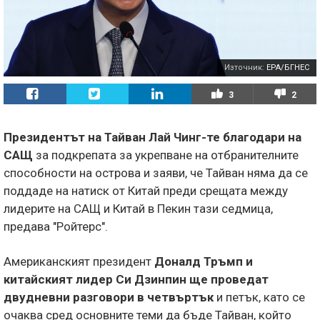
Източник:
EPA/БГНЕС
3
2
Президентът на Тайван Лай Чинг-те благодари на
САЩ
за подкрепата за укрепване на отбранителните
способности на острова и заяви, че Тайван няма да се
поддаде на натиск от Китай преди срещата между
лидерите на САЩ и Китай в Пекин тази седмица,
предава "Ройтерс".
Американският президент
Доналд Тръмп и
китайският лидер Си Дзинпин ще проведат
двудневни разговори в четвъртък
и петък, като се
очаква сред основните теми да бъде Тайван, който