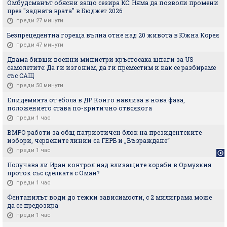
Омбудсманът обясни защо сезира КС: Няма да позволи промени
през "задната врата" в Бюджет 2026
преди 27 минути
Безпрецедентна гореща вълна отне над 20 живота в Южна Корея
преди 47 минути
Двама бивши военни министри кръстосаха шпаги за US
самолетите: Да ги изгоним, да ги преместим и как се разбираме
със САЩ
преди 50 минути
Епидемията от ебола в ДР Конго навлиза в нова фаза,
положението става по-критично отвсякога
преди 1 час
ВМРО работи за общ патриотичен блок на президентските
избори, червените линии са ГЕРБ и „Възраждане“
преди 1 час
Получава ли Иран контрол над влизащите кораби в Ормузкия
проток със сделката с Оман?
преди 1 час
Фентанилът води до тежки зависимости, с 2 милиграма може
да се предозира
преди 1 час