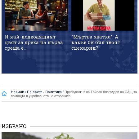
И най-подходящият
"Мъртва хватка": А
цвят за дреха на първа
какъв би бил твоят
среща е...
сценарии?
Новини
/
По света
/
Политика
/
Президентът на Тайван благодари на САЩ за
помощта в укрепването на отбраната
ИЗБРАНО