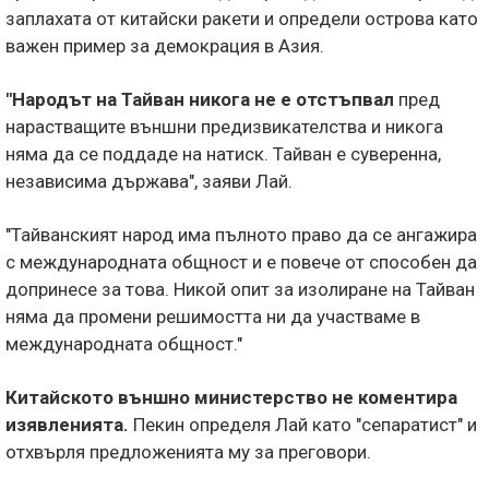
заплахата от китайски ракети и определи острова като
важен пример за демокрация в Азия.
"Народът на Тайван никога не е отстъпвал
пред
нарастващите външни предизвикателства и никога
няма да се поддаде на натиск. Тайван е суверенна,
независима държава", заяви Лай.
"Тайванският народ има пълното право да се ангажира
с международната общност и е повече от способен да
допринесе за това. Никой опит за изолиране на Тайван
няма да промени решимостта ни да участваме в
международната общност."
Китайското външно министерство не коментира
изявленията.
Пекин определя Лай като "сепаратист" и
отхвърля предложенията му за преговори.