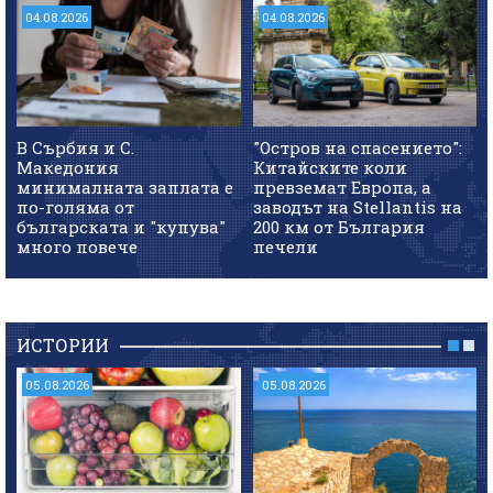
04.08.2026
04.08.2026
В Сърбия и С.
"Остров на спасението":
Македония
Китайските коли
минималната заплата е
превземат Европа, а
по-голяма от
заводът на Stellantis на
българската и "купува"
200 км от България
много повече
печели
ИСТОРИИ
05.08.2026
05.08.2026