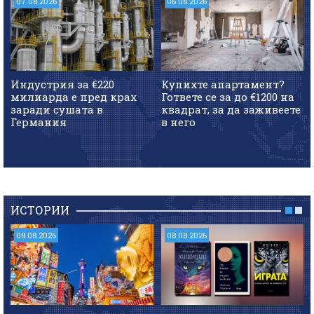
07.08.2026
06.08.2026
Индустрия за €220
Купихте апартамент?
милиарда е пред крах
Гответе се за до €1200 на
заради сушата в
квадрат, за да заживеете
Германия
в него
ИСТОРИИ
08.08.2026
08.08.2026