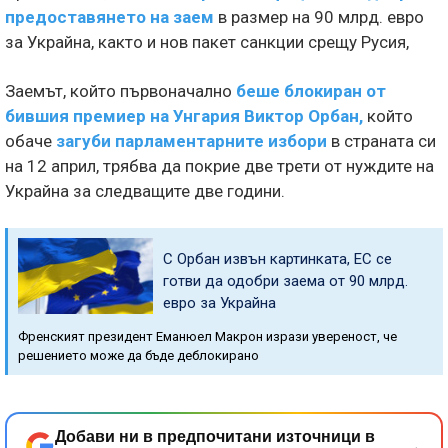
предоставянето на заем
в размер на 90 млрд. евро
за Украйна, както и нов пакет санкции срещу Русия,
Заемът, който първоначално
беше блокиран от
бившия премиер на Унгария Виктор Орбан,
който
обаче
загуби парламентарните избори
в страната си
на 12 април, трябва да покрие две трети от нуждите на
Украйна за следващите две години.
С Орбан извън картинката, ЕС се
готви да одобри заема от 90 млрд.
евро за Украйна
Френският президент Еманюел Макрон изрази увереност, че
решението може да бъде деблокирано
Добави ни в предпочитани източници в
→