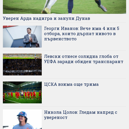
Уверен Арда надигра и занули Дунав
Георги Иванов: Вече има 4 или 5
отбора, които дърпат нивото в
първенството
Левски отнесе солидна глоба от
УЕФА заради обиден транспарант
ЦСКА взима още трима
Никола Цолов: Гледам напред с
увереност