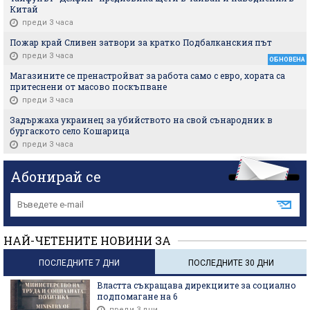
Китай
преди 3 часа
Пожар край Сливен затвори за кратко Подбалканския път
преди 3 часа
ОБНОВЕНА
Магазините се пренастройват за работа само с евро, хората са
притеснени от масово поскъпване
преди 3 часа
Задържаха украинец за убийството на свой сънародник в
бургаското село Кошарица
преди 3 часа
Абонирай се
НАЙ-ЧЕТЕНИТЕ НОВИНИ ЗА
ПОСЛЕДНИТЕ 7 ДНИ
ПОСЛЕДНИТЕ 30 ДНИ
Властта съкращава дирекциите за социално
подпомагане на 6
преди 3 дни