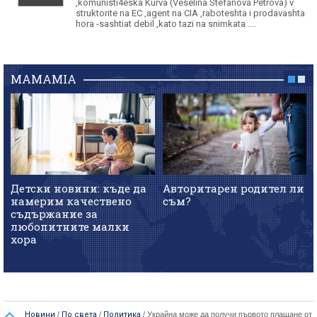
,komunisti4eska Kurva (Veselina Stefanova Petrova) v
struktorite na EC ,agent na CIA ,raboteshta i prodavashta
hora -sashtiat debil ,kato tazi na snimkata ....
MAMAMIA
Детски новини: къде да
Авторитарен родител ли
намерим качествено
съм?
съдържание за
любопитните малки
хора
Новини
/
По света
/
Политика
/
Украйна може да получи първото плащане от