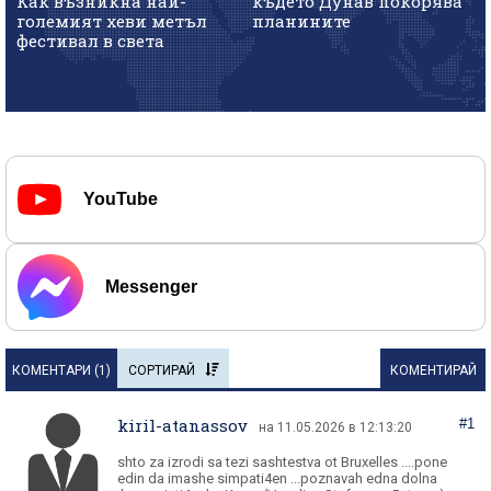
Как възникна най-
където Дунав покорява
големият хеви метъл
планините
фестивал в света
YouTube
Messenger
КОМЕНТАРИ (
1
)
СОРТИРАЙ
КОМЕНТИРАЙ
kiril-atanassov
#1
на 11.05.2026 в 12:13:20
shto za izrodi sa tezi sashtestva ot Bruxelles ....pone
edin da imashe simpati4en ...poznavah edna dolna