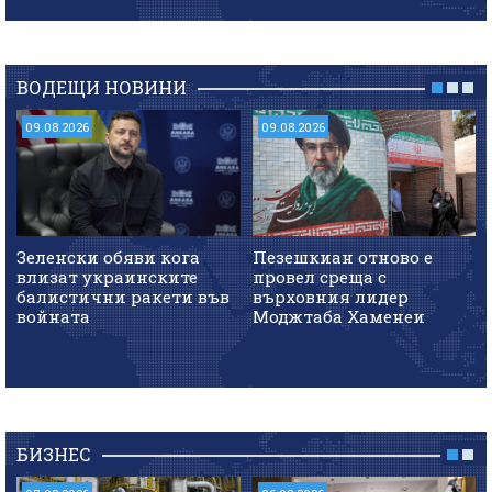
ВОДЕЩИ НОВИНИ
09.08.2026
09.08.2026
Зеленски обяви кога
Пезешкиан отново е
влизат украинските
провел среща с
балистични ракети във
върховния лидер
войната
Моджтаба Хаменеи
БИЗНЕС