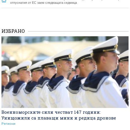
отпуснатия от ЕС заем следващата седмица
ИЗБРАНО
Военноморските сили честват 147 години:
Унищожили са плаващи мини и редица дронове
Региони