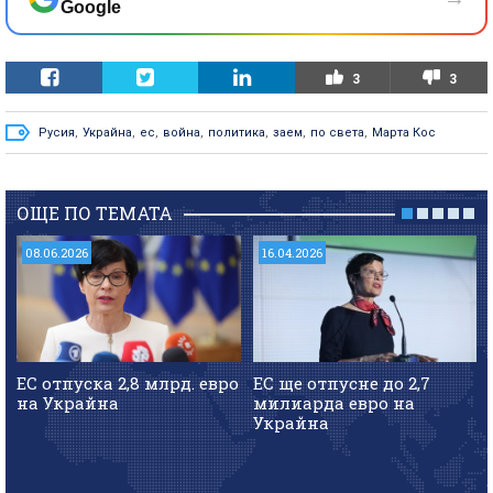
Google
3
3
Русия
,
Украйна
,
ес
,
война
,
политика
,
заем
,
по света
,
Марта Кос
ОЩЕ ПО ТЕМАТА
08.06.2026
16.04.2026
ЕС отпуска 2,8 млрд. евро
ЕС ще отпусне до 2,7
на Украйна
милиарда евро на
Украйна