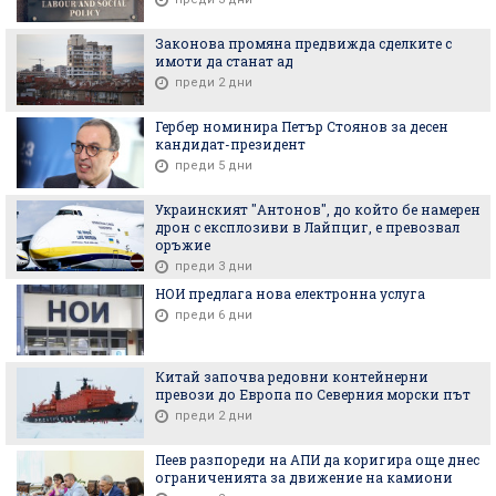
Законова промяна предвижда сделките с
имоти да станат ад
преди 2 дни
Гербер номинира Петър Стоянов за десен
кандидат-президент
преди 5 дни
Украинският "Антонов", до който бе намерен
дрон с експлозиви в Лайпциг, е превозвал
оръжие
преди 3 дни
НОИ предлага нова електронна услуга
преди 6 дни
Китай започва редовни контейнерни
превози до Европа по Северния морски път
преди 2 дни
Пеев разпореди на АПИ да коригира още днес
ограниченията за движение на камиони