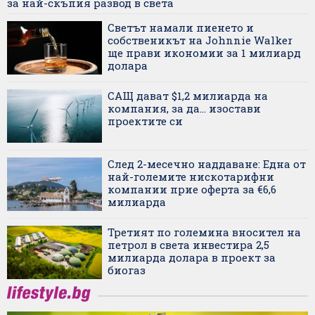
за най-скъпия развод в света
Светът намали пиенето и
собственикът на Johnnie Walker
ще прави икономии за 1 милиард
долара
САЩ дават $1,2 милиарда на
компания, за да... изостави
проектите си
След 2-месечно наддаване: Една от
най-големите нискотарифни
компании прие оферта за €6,6
милиарда
Третият по големина вносител на
петрол в света инвестира 2,5
милиарда долара в проект за
биогаз