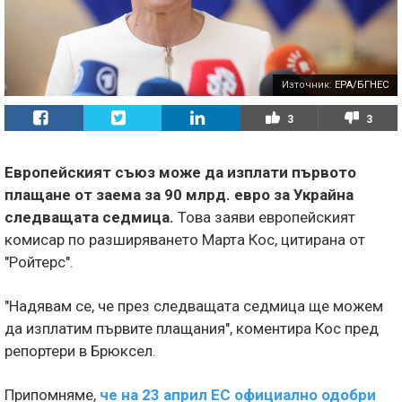
Източник:
EPA/БГНЕС
3
3
Европейският съюз може да изплати първото
плащане от заема за 90 млрд. евро за Украйна
следващата седмица.
Това заяви европейският
комисар по разширяването Марта Кос, цитирана от
"Ройтерс".
"Надявам се, че през следващата седмица ще можем
да изплатим първите плащания", коментира Кос пред
репортери в Брюксел.
Припомняме,
че на 23 април ЕС официално одобри