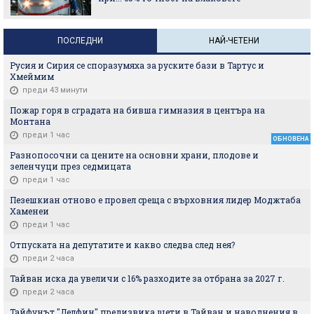
ПОСЛЕДНИ
НАЙ-ЧЕТЕНИ
Русия и Сирия се споразумяха за руските бази в Тартус и
Хмеймим
преди 43 минути
Пожар горя в сградата на бивша гимназия в центъра на
Монтана
преди 1 час
ОБНОВЕНА
Разнопосочни са цените на основни храни, плодове и
зеленчуци през седмицата
преди 1 час
Пезешкиан отново е провел среща с върховния лидер Моджтаба
Хаменеи
преди 1 час
Отпуската на депутатите и какво следва след нея?
преди 2 часа
Тайван иска да увеличи с 16% разходите за отбрана за 2027 г.
преди 2 часа
Тайфунът "Делфин" предизвика щети в Тайван и наводнения в