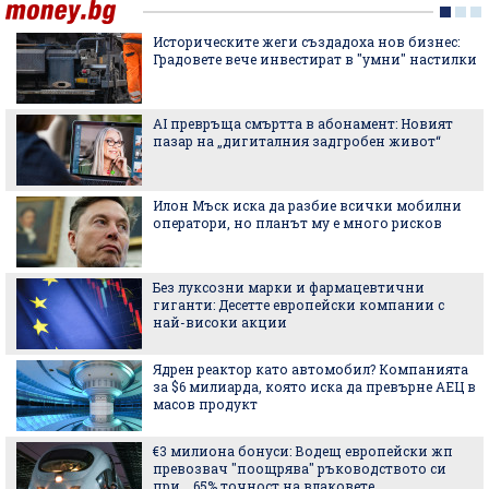
Историческите жеги създадоха нов бизнес:
Градовете вече инвестират в "умни" настилки
AI превръща смъртта в абонамент: Новият
пазар на „дигиталния задгробен живот“
Илон Мъск иска да разбие всички мобилни
оператори, но планът му е много рисков
Без луксозни марки и фармацевтични
гиганти: Десетте европейски компании с
най-високи акции
Ядрен реактор като автомобил? Компанията
за $6 милиарда, която иска да превърне АЕЦ в
масов продукт
€3 милиона бонуси: Водещ европейски жп
превозвач "поощрява" ръководството си
при... 65% точност на влаковете