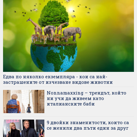
Едва по няколко екземпляра - кои са най-
застрашените от изчезване видове животни
Nonnamaxxing – трендът, който
ни учи да живеем като
италианските баби
9 двойки знаменитости, които са
се женили два пъти един за друг