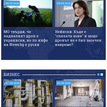
08.08.2026
08.08.2026
МО твърди, че
Нейнски: Къде е
падналият дрон е
"сляпата зона" и защо
украински, но по инфо
дронът не е бил засечен
на News.bg e руски
навреме?
БИЗНЕС
07.08.2026
06.08.2026