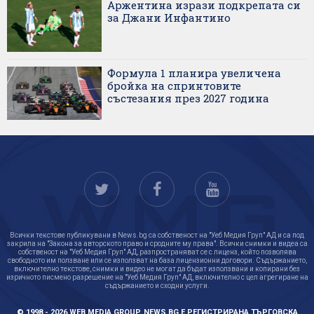
Аржентина изрази подкрепата си
за Джани Инфантино
Формула 1 планира увеличена
бройка на спринтовите
състезания през 2027 година
Всички текстове публикувани в News.bg са собственост на "Уеб Медия Груп" АД и са под
закрила на "Закона за авторското право и сродните му права". Всички снимки и видеа са
собственост на "Уеб Медия Груп" АД, разпространяват се с лиценз, който позволява
свободното им ползване или се използват на база лицензионни договори. Съдържанието,
включително текстове, снимки и видео не могат да бъдат използвани и копирани без
изричното писмено разрешение на "Уеб Медия Груп" АД, включително с цел агрегиране на
съдържанието и сходни услуги.
© 1998 - 2026 WEB MEDIA GROUP. NEWS.BG Е РЕГИСТРИРАНА ТЪРГОВСКА