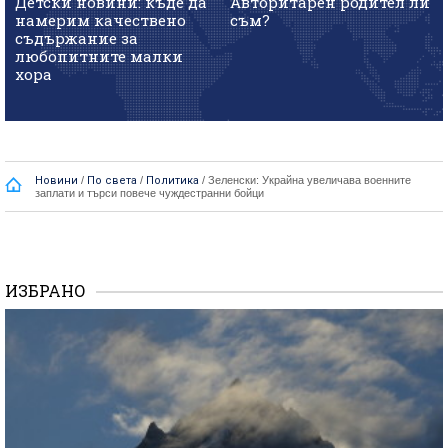
Детски новини: къде да
Авторитарен родител ли
намерим качествено
съм?
съдържание за
любопитните малки
хора
Новини
/
По света
/
Политика
/
Зеленски: Украйна увеличава военните
заплати и търси повече чуждестранни бойци
ИЗБРАНО