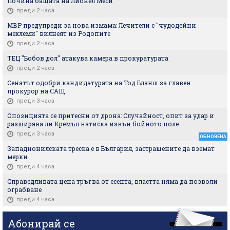
Почина бащата на Лионел Меси
преди 2 часа
МВР предупреди за нова измама: Лечители с "чудодейни
мехлеми" вилнеят из Родопите
преди 2 часа
ТЕЦ "Бобов дол" атакува камера в прокуратурата
преди 2 часа
Сенатът одобри кандидатурата на Тод Бланш за главен
прокурор на САЩ
преди 3 часа
Опозицията се притесни от дрона: Случайност, опит за удар и
разширява ли Кремъл натиска извън бойното поле
преди 3 часа
ОБНОВЕНА
Западнонилската треска е в България, застрашените да вземат
мерки
преди 4 часа
Справедливата цена тръгва от есента, властта няма да позволи
ограбване
преди 4 часа
Абонирай се