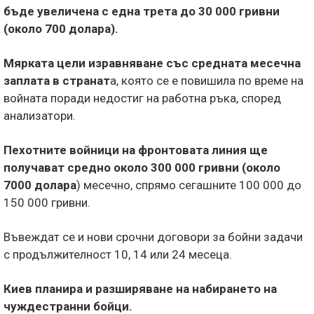
бъде увеличена с една трета до 30 000 гривни
(около 700 долара).
Мярката цели изравняване със средната месечна
заплата в странат
а, която се е повишила по време на
войната поради недостиг на работна ръка, според
анализатори.
Пехотните войници на фронтовата линия ще
получават средно около 300 000 гривни (около
7000 долара
) месечно, спрямо сегашните 100 000 до
150 000 гривни.
Въвеждат се и нови срочни договори за бойни задачи
с продължителност 10, 14 или 24 месеца.
Киев планира и разширяване на набирането на
чуждестранни бойци.