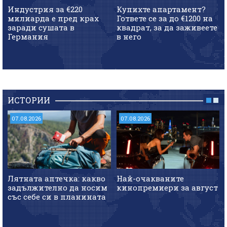
Индустрия за €220
Купихте апартамент?
милиарда е пред крах
Гответе се за до €1200 на
заради сушата в
квадрат, за да заживеете
Германия
в него
ИСТОРИИ
07.08.2026
07.08.2026
Лятната аптечка: какво
Най-очакваните
задължително да носим
кинопремиери за август
със себе си в планината