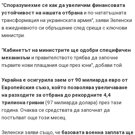
"Споразумехме се как да увеличим финансовата
устойчивост на нашата отбрана
и по-нататъшната
трансформация на украинската армия", заяви Зеленски
в ежедневното си обръщение след среща с ключови
министри.
"Кабинетът на министрите ще одобри специфичен
механизъм
и правителството трябва да започне
първите нови плащания още през юни", добави той.
Украйна е осигурила заем от 90 милиарда евро от
Европейския съюз,
който позволява увеличаване
на разходите за отбрана до рекордните 4,4
трилиона гривни
(97 милиарда долара) през тази
година. Очаква се средствата да започнат да
постъпват още този месец.
Зеленски заяви също, че
базовата военна заплата ще