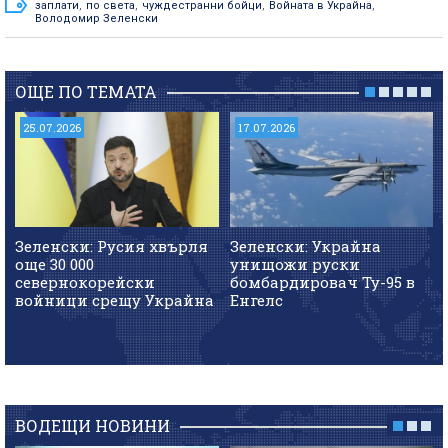
заплати
,
по света
,
чуждестранни бойци
,
Войната в Украйна
,
Володомир Зеленски
ОЩЕ ПО ТЕМАТА
25.07.2026
17.07.2026
Зеленски: Русия хвърля
Зеленски: Украйна
още 30 000
унищожи руски
севернокорейски
бомбардировач Ту-95 в
войници срещу Украйна
Енгелс
ВОДЕЩИ НОВИНИ