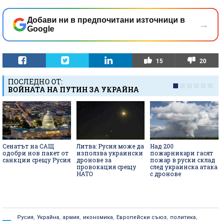
Добави ни в предпочитани източници в
→
Google
15
20
ПОСЛЕДНО ОТ:
ВОЙНАТА НА ПУТИН ЗА УКРАЙНА
Сенатът на САЩ
Литва: Русия може да
Над 200
одобри нов пакет от
използва украински
пожарникари гасят
санкции срещу Русия
дронове за
пожар в руски склад
провокация срещу
след украинска атака
НАТО
с дронове
Русия
,
Украйна
,
армия
,
икономика
,
Европейски съюз
,
политика
,