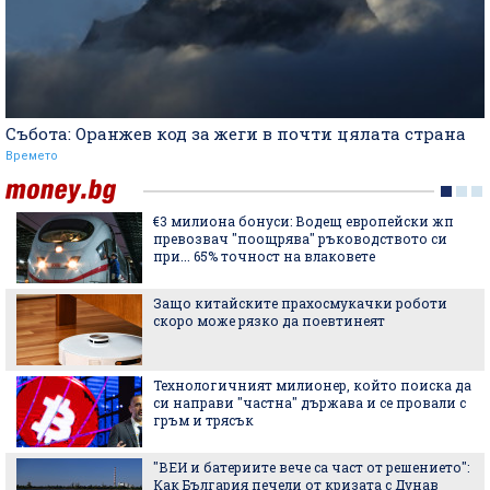
Събота: Оранжев код за жеги в почти цялата страна
Времето
€3 милиона бонуси: Водещ европейски жп
превозвач "поощрява" ръководството си
при... 65% точност на влаковете
Защо китайските прахосмукачки роботи
скоро може рязко да поевтинеят
Технологичният милионер, който поиска да
си направи "частна" държава и се провали с
гръм и трясък
"ВЕИ и батериите вече са част от решението":
Как България печели от кризата с Дунав