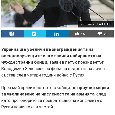
Източник:
EPA/БГНЕС
15
20
Украйна ще увеличи възнагражденията на
военнослужещите и ще засили набирането на
чуждестранни бойци,
заяви в петък президентът
Володимир Зеленски, на фона на недостиг на личен
състав след четири години война с Русия.
През май правителството съобщи, че
проучва мерки
за увеличаване на числеността на армията
, след
като преговорите за прекратяване на конфликта с
Русия навлязоха в застой.