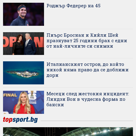
Роджър Федерер на 45
Пиърс Броснан и Кийли Шей
празнуват 25 години брак с едни
от най-личните си снимки
Италианският остров, до който
никой няма право да се доближи
дори
Месеци след жестокия инцидент:
Линдзи Вон в чудесна форма по
бански