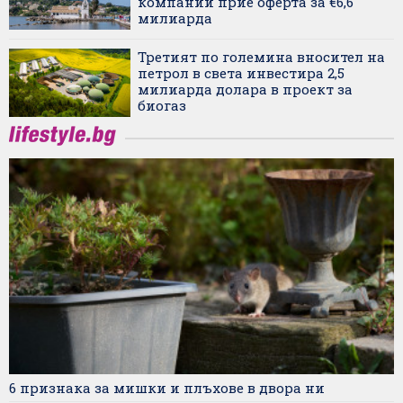
компании прие оферта за €6,6
милиарда
Третият по големина вносител на
петрол в света инвестира 2,5
милиарда долара в проект за
биогаз
6 признака за мишки и плъхове в двора ни