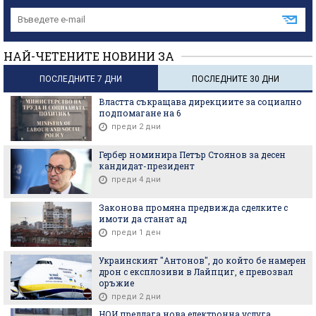
НАЙ-ЧЕТЕНИТЕ НОВИНИ ЗА
ПОСЛЕДНИТЕ 7 ДНИ
ПОСЛЕДНИТЕ 30 ДНИ
Властта съкращава дирекциите за социално
подпомагане на 6
преди 2 дни
Гербер номинира Петър Стоянов за десен
кандидат-президент
преди 4 дни
Законова промяна предвижда сделките с
имоти да станат ад
преди 1 ден
Украинският "Антонов", до който бе намерен
дрон с експлозиви в Лайпциг, е превозвал
оръжие
преди 2 дни
НОИ предлага нова електронна услуга