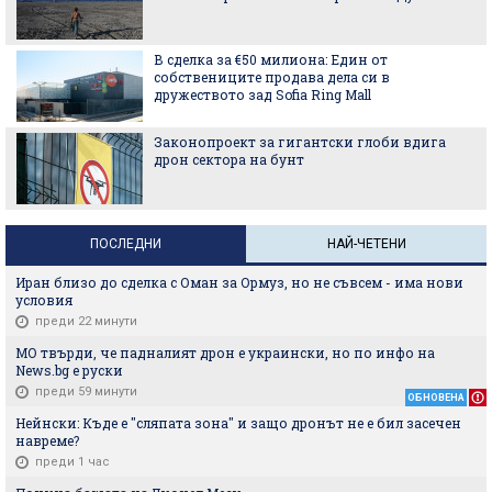
В сделка за €50 милиона: Един от
собствениците продава дела си в
дружеството зад Sofia Ring Mall
Законопроект за гигантски глоби вдига
дрон сектора на бунт
ПОСЛЕДНИ
НАЙ-ЧЕТЕНИ
Иран близо до сделка с Оман за Ормуз, но не съвсем - има нови
условия
преди 22 минути
МО твърди, че падналият дрон е украински, но по инфо на
News.bg e руски
преди 59 минути
ОБНОВЕНА
Нейнски: Къде е "сляпата зона" и защо дронът не е бил засечен
навреме?
преди 1 час