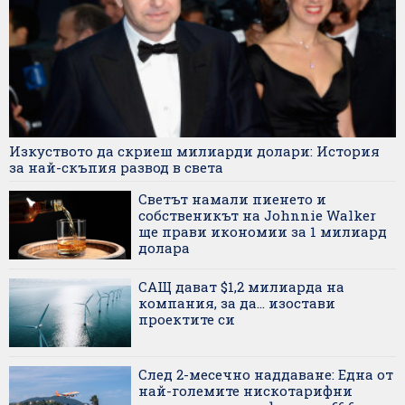
Изкуството да скриеш милиарди долари: История
за най-скъпия развод в света
Светът намали пиенето и
собственикът на Johnnie Walker
ще прави икономии за 1 милиард
долара
САЩ дават $1,2 милиарда на
компания, за да... изостави
проектите си
След 2-месечно наддаване: Една от
най-големите нискотарифни