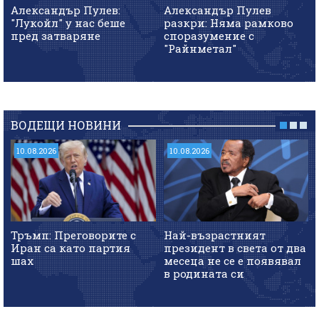
Александър Пулев:
Александър Пулев
"Лукойл" у нас беше
разкри: Няма рамково
пред затварянe
споразумение с
"Райнметал"
ВОДЕЩИ НОВИНИ
10.08.2026
10.08.2026
Тръмп: Преговорите с
Най-възрастният
Иран са като партия
президент в света от два
шах
месеца не се е появявал
в родината си