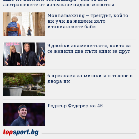
застрашените от изчезване видове животни
Nonnamaxxing – трендът, който
ни учи да живеем като
италианските баби
9 двойки знаменитости, които са
се женили два пъти един за друг
6 признака за мишки и плъхове в
двора ни
Роджър Федерер на 45