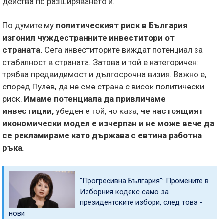
действа по разширяването й.
По думите му
политическият риск в България
изгонил чуждестранните инвеститори от
страната.
Сега инвеститорите виждат потенциал за
стабилност в страната. Затова и той е категоричен:
трябва предвидимост и дългосрочна визия. Важно е,
според Пулев, да не сме страна с висок политически
риск.
Имаме потенциала да привличаме
инвестиции,
убеден е той, но каза,
че настоящият
икономически модел е изчерпан и не може вече да
се рекламираме като държава с евтина работна
ръка.
"Прогресивна България": Промените в
Изборния кодекс само за
президентските избори, след това -
нови