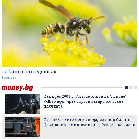
Слънце в понеделник
Времето
Как през 2008 г. Porsche опита да "глътне"
Volkswagen чрез борсов хазарт, но стана
плячката
Историческите жеги създадоха нов бизнес:
Градовете вече инвестират в "умни" настилки