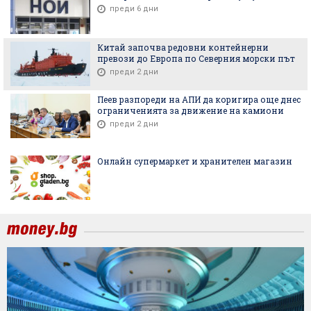
преди 6 дни
Китай започва редовни контейнерни
превози до Европа по Северния морски път
преди 2 дни
Пеев разпореди на АПИ да коригира още днес
ограниченията за движение на камиони
преди 2 дни
Онлайн супермаркет и хранителен магазин