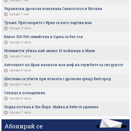
преди 1 час
Украински дронове атакуваха Севастопол и Москва
преди 1 час
Тръмп: Преговорите с Иран са като партия шах
преди 2 часа
Близо 300 000 семейства в Одеса са без ток
преди 2 часа
Ислямисти убиха най-малко 10 войници в Мали
преди 3 часа
Аятолахът на Иран назначи нов шеф на службите за сигурност
преди 4 часа
Шестима са убити при атаката с дронове срещу Белгород
преди 5 часа
Слънце в понеделник
преди 6 часа
Лодка потъна в Ню Йорк. Майка и бебе се удавиха
преди 7 часа
Абонирай се