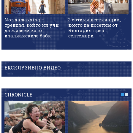
Nonnamaxxing –
3 евтини дестинации,
трендът, който ни учи
които да посетим от
да живеем като
България през
италианските баби
септември
ЕКСКЛУЗИВНО ВИДЕО
CHRONICLE