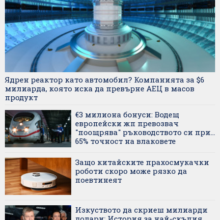
Ядрен реактор като автомобил? Компанията за $6
милиарда, която иска да превърне АЕЦ в масов
продукт
€3 милиона бонуси: Водещ
европейски жп превозвач
"поощрява" ръководството си при...
65% точност на влаковете
Защо китайските прахосмукачки
роботи скоро може рязко да
поевтинеят
Изкуството да скриеш милиарди
долари: История за най-скъпия