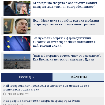
AI превръща смъртта в абонамент: Новият
пазар на „дигиталния задгробен живот“
Илон Мъск иска да разбие всички мобилни
оператори, но планът му е много рисков
Без луксозни марки и фармацевтични
гиганти: Десетте европейски компании с
най-високи акции
"ВЕИ и батериите вече са част от решението":
Как България печели от кризата с Дунав
ПОСЛЕДНИ
НАЙ-ЧЕТЕНИ
Най-възрастният президент в света от два месеца не се е
появявал в родината си
преди 53 минути
Нов удар на хутитите е извършен срещу град Мока