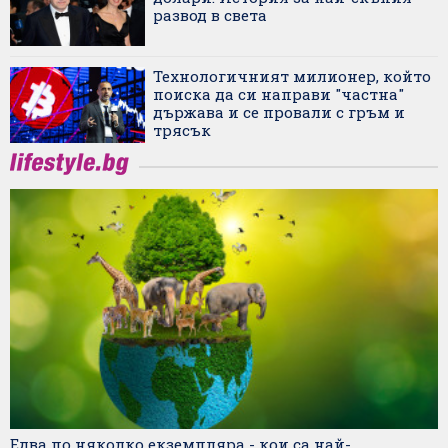
развод в света
Технологичният милионер, който
поиска да си направи "частна"
държава и се провали с гръм и
трясък
Едва по няколко екземпляра - кои са най-