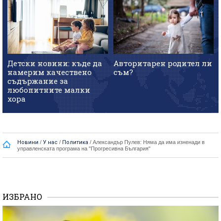
Детски новини: къде да
Авторитарен родител ли
намерим качествено
съм?
съдържание за
любопитните малки
хора
Новини
/
У нас
/
Политика
/
Александър Пулев: Няма да има изненади в
управленската програма на "Прогресивна България"
ИЗБРАНО