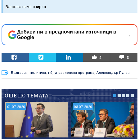
Властта няма спирка
Добави ни в предпочитани източници в
→
Google
4
3
България
,
политика
,
пб
,
управленска програма
,
Александър Пулев
ОЩЕ ПО ТЕМАТА
01.07.2026
08.07.2026