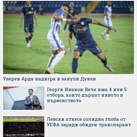
Уверен Арда надигра и занули Дунав
Георги Иванов: Вече има 4 или 5
отбора, които дърпат нивото в
първенството
Левски отнесе солидна глоба от
УЕФА заради обиден транспарант