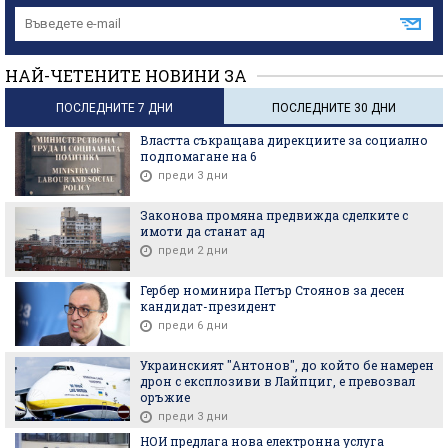
НАЙ-ЧЕТЕНИТЕ НОВИНИ ЗА
ПОСЛЕДНИТЕ 7 ДНИ
ПОСЛЕДНИТЕ 30 ДНИ
Властта съкращава дирекциите за социално
подпомагане на 6
преди 3 дни
Законова промяна предвижда сделките с
имоти да станат ад
преди 2 дни
Гербер номинира Петър Стоянов за десен
кандидат-президент
преди 6 дни
Украинският "Антонов", до който бе намерен
дрон с експлозиви в Лайпциг, е превозвал
оръжие
преди 3 дни
НОИ предлага нова електронна услуга