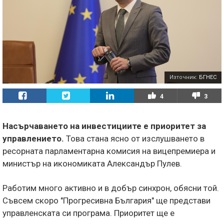
Източник:
БГНЕС
4
3
Насърчаването на инвестициите е приоритет за
управлението.
Това стана ясно от изслушването в
ресорната парламентарна комисия на вицепремиера и
министър на икономиката Александър Пулев.
Работим много активно и в добър синхрон, обясни той.
Съвсем скоро "Прогресивна България" ще представи
управленската си програма. Приоритет ще е