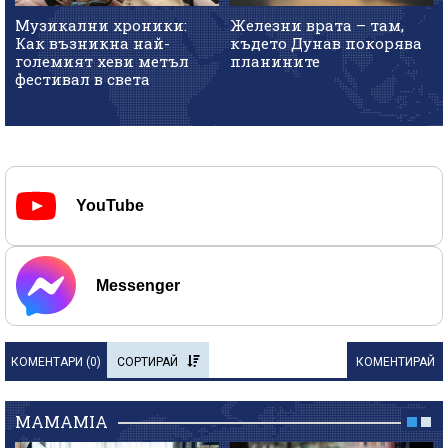
Музикални хроники:
Железни врата – там,
Как възникна най-
където Дунав покорява
големият хеви метъл
планините
фестивал в света
YouTube
Messenger
КОМЕНТАРИ (
0
)
СОРТИРАЙ
КОМЕНТИРАЙ
MAMAMIA