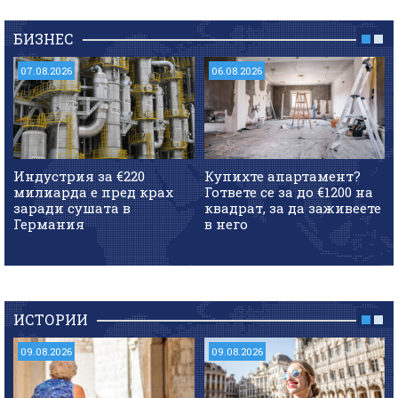
БИЗНЕС
07.08.2026
06.08.2026
Индустрия за €220
Купихте апартамент?
милиарда е пред крах
Гответе се за до €1200 на
заради сушата в
квадрат, за да заживеете
Германия
в него
ИСТОРИИ
09.08.2026
09.08.2026