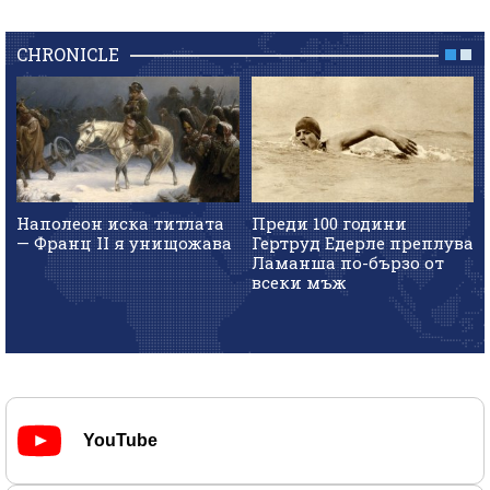
CHRONICLE
Наполеон иска титлата
Преди 100 години
— Франц II я унищожава
Гертруд Едерле преплува
Ламанша по-бързо от
всеки мъж
YouTube