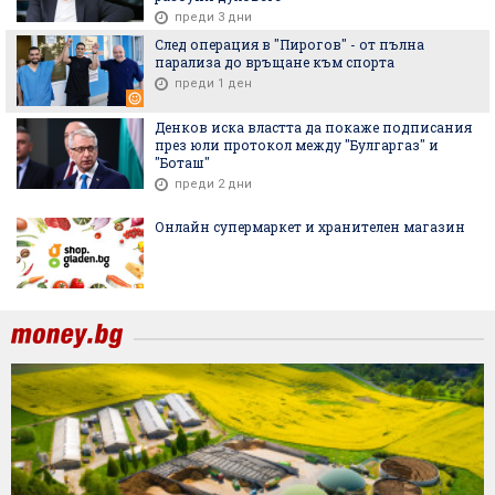
преди 3 дни
След операция в "Пирогов" - от пълна
парализа до връщане към спорта
преди 1 ден
Денков иска властта да покаже подписания
през юли протокол между "Булгаргаз" и
"Боташ"
преди 2 дни
Онлайн супермаркет и хранителен магазин