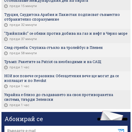
Отбелязваме Международния ден на бирата
преди 15 минути
Турция, Саудитска Арабия и Пакистан подписват съвместно
отбранително споразумение
преди 32 минути
"Грийнпийс" се обяви против добива на газ и нефт в Черно море
преди 37 минути
След стрелба: Счупиха стъкло на тролейбус в Плевен
преди 58 минути
Тръмп: Ракетите за Patriot са необходими и на САЩ
преди 1 час
НОИ все повече се развива: Обезщетения вече ще могат да се
изплащат и по Revolut
преди 1 час
Украйна е близо до създаването на своя противоракетна
система, твърди Зеленски
преди 1 час
Абонирай се