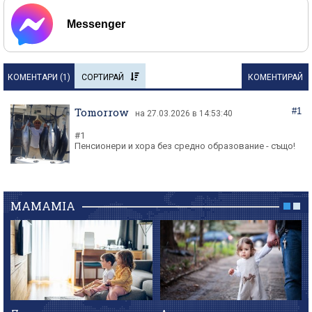
Messenger
КОМЕНТАРИ (
1
)
СОРТИРАЙ
КОМЕНТИРАЙ
Tomorrow
#1
на 27.03.2026 в 14:53:40
#1
Пенсионери и хора без средно образование - също!
MAMAMIA