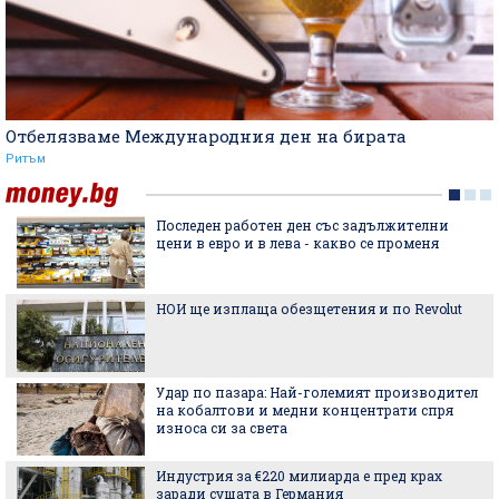
Отбелязваме Международния ден на бирата
Ритъм
Последен работен ден със задължителни
цени в евро и в лева - какво се променя
НОИ ще изплаща обезщетения и по Revolut
Удар по пазара: Най-големият производител
на кобалтови и медни концентрати спря
износа си за света
Индустрия за €220 милиарда е пред крах
заради сушата в Германия