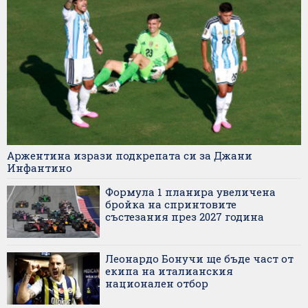
Аржентина изрази подкрепата си за Джани
Инфантино
Формула 1 планира увеличена
бройка на спринтовите
състезания през 2027 година
Леонардо Бонучи ще бъде част от
екипа на италианския
национален отбор