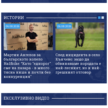
ИСТОРИИ
06.08.2026
06.08.2026
Мартин Ангелов за
След инцидента в село
българското колело
Кънчево: защо да
Halfbike: “Като "еднорог"
обвиняваме породата е
сме на пазара - в много
най-лесният, но и най-
тясна ниша и почти без
грешният отговор
конкуренция"
ЕКСКЛУЗИВНО ВИДЕО