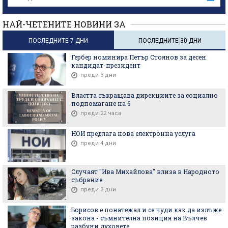
НАЙ-ЧЕТЕНИТЕ НОВИНИ ЗА
ПОСЛЕДНИТЕ 7 ДНИ
ПОСЛЕДНИТЕ 30 ДНИ
Гербер номинира Петър Стоянов за десен
кандидат-президент
преди 3 дни
Властта съкращава дирекциите за социално
подпомагане на 6
преди 22 часа
НОИ предлага нова електронна услуга
преди 4 дни
Случаят "Ива Михайлова" влиза в Народното
събрание
преди 3 дни
Борисов е понатежал и се чуди как да излъже
закона - съмнителна позиция на Вълчев
разбуни духовете