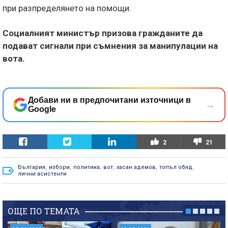
при разпределянето на помощи.
Социалният министър призова гражданите да
подават сигнали при съмнения за манипулации на
вота.
Добави ни в предпочитани източници в
→
Google
2
21
България
,
избори
,
политика
,
вот
,
хасан адемов
,
топъл обяд
,
лични асистенти
ОЩЕ ПО ТЕМАТА