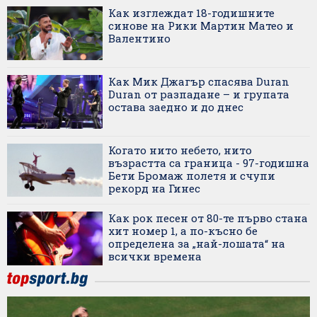
Как изглеждат 18-годишните
синове на Рики Мартин Матео и
Валентино
Как Мик Джагър спасява Duran
Duran от разпадане – и групата
остава заедно и до днес
Когато нито небето, нито
възрастта са граница - 97-годишна
Бети Бромаж полетя и счупи
рекорд на Гинес
Как рок песен от 80-те първо стана
хит номер 1, а по-късно бе
определена за „най-лошата“ на
всички времена