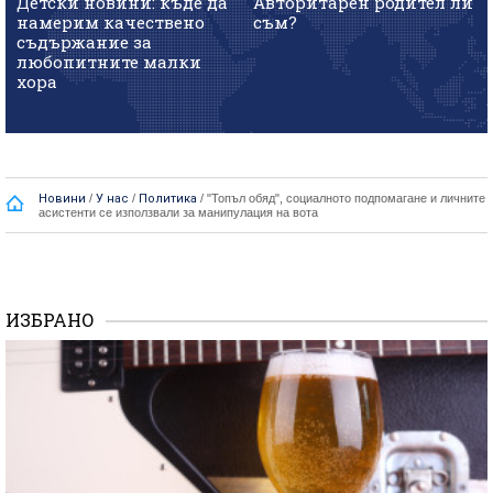
Детски новини: къде да
Авторитарен родител ли
намерим качествено
съм?
съдържание за
любопитните малки
хора
Новини
/
У нас
/
Политика
/
"Топъл обяд", социалното подпомагане и личните
асистенти се използвали за манипулация на вота
ИЗБРАНО