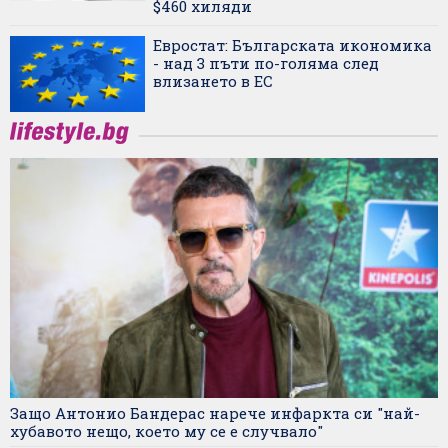
$460 хиляди
Евростат: Българската икономика
- над 3 пъти по-голяма след
влизането в ЕС
Защо Антонио Бандерас нарече инфаркта си "най-
хубавото нещо, което му се е случвало"