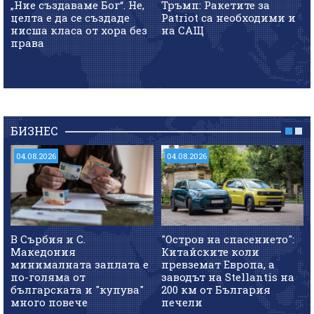
„Ние създаваме Бог“. Не,
Тръмп: Ракетите за
целта е да се създаде
Patriot са необходими и
нисша класа от хора без
на САЩ
права
БИЗНЕС
04.08.2026
04.08.2026
В Сърбия и С.
"Остров на спасението":
Македония
Китайските коли
минималната заплата е
превземат Европа, а
по-голяма от
заводът на Stellantis на
българската и "купува"
200 км от България
много повече
печели