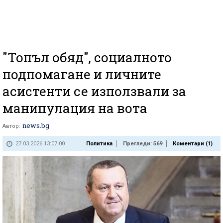
"Топъл обяд", социалното
подпомагане и личните
асистенти се използвали за
манипулация на вота
news.bg
Автор:
27.03.2026 13:07:00
Политика
Прегледи: 569
Коментари (
1
)