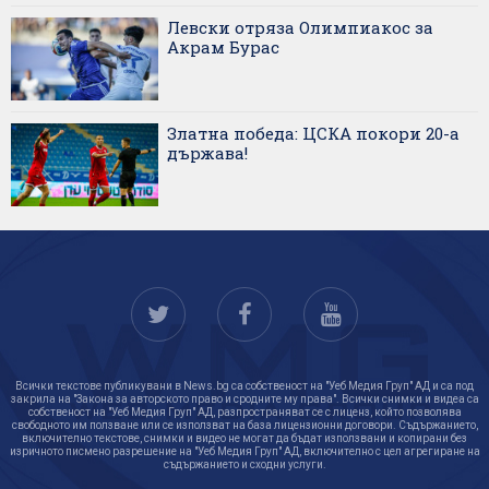
Левски отряза Олимпиакос за
Акрам Бурас
Златна победа: ЦСКА покори 20-а
държава!
Всички текстове публикувани в News.bg са собственост на "Уеб Медия Груп" АД и са под
закрила на "Закона за авторското право и сродните му права". Всички снимки и видеа са
собственост на "Уеб Медия Груп" АД, разпространяват се с лиценз, който позволява
свободното им ползване или се използват на база лицензионни договори. Съдържанието,
включително текстове, снимки и видео не могат да бъдат използвани и копирани без
изричното писмено разрешение на "Уеб Медия Груп" АД, включително с цел агрегиране на
съдържанието и сходни услуги.