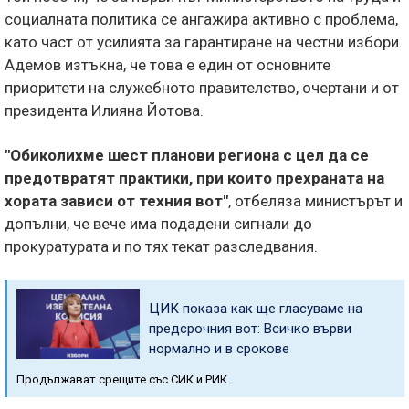
социалната политика се ангажира активно с проблема,
като част от усилията за гарантиране на честни избори.
Адемов изтъкна, че това е един от основните
приоритети на служебното правителство, очертани и от
президента Илияна Йотова.
"Обиколихме шест планови региона с цел да се
предотвратят практики, при които прехраната на
хората зависи от техния вот"
, отбеляза министърът и
допълни, че вече има подадени сигнали до
прокуратурата и по тях текат разследвания.
ЦИК показа как ще гласуваме на
предсрочния вот: Всичко върви
нормално и в срокове
Продължават срещите със СИК и РИК