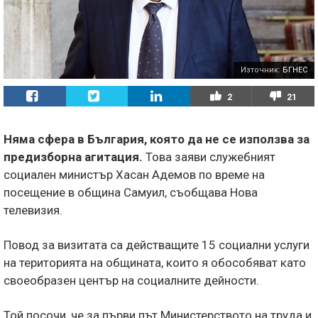
Източник:
БГНЕС
2
21
Няма сфера в България, която да не се използва за
предизборна агитация.
Това заяви служебният
социален министър Хасан Адемов по време на
посещение в община Самуил, съобщава Нова
телевизия.
Повод за визитата са действащите 15 социални услуги
на територията на общината, които я обособяват като
своеобразен център на социалните дейности.
Той посочи, че за първи път Министерството на труда и