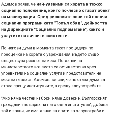
Адемов заяви, че
най-уязвими са хората в тежко
социално положение, които по-лесно стават обект
на манипулации. Сред рисковите зони той посочи
социални програми като "Топъл обяд", дейността
на Дирекциите "Социално подпомагане", както и
услугите на личните асистенти.
По негови думи в момента текат процедури по
преоценка на хората с увреждания, където също
съществува риск от намеса. По данни на
министерството връзката се осъществява чрез
управители на социални услуги и представители на
местната власт. Адемов поясни, че не става дума за
атака срещу институциите, а срещу злоупотребите.
"Ако няма честни избори, няма доверие. Българският
гражданин не вярва на нито една институция", добави
той и заяви, че има данни за опити за злоупотреби и