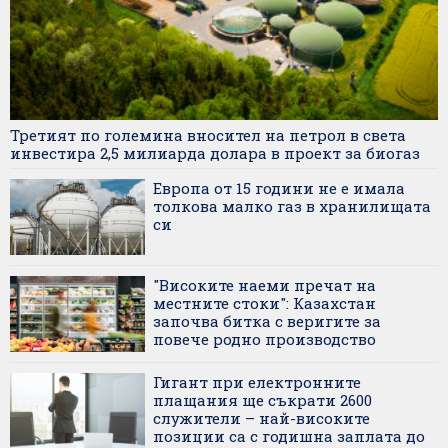
Третият по големина вносител на петрол в света
инвестира 2,5 милиарда долара в проект за биогаз
Европа от 15 години не е имала
толкова малко газ в хранилищата
си
"Високите наеми пречат на
местните стоки": Казахстан
започва битка с веригите за
повече родно производство
Гигант при електронните
плащания ще съкрати 2600
служители – най-високите
позиции са с годишна заплата до