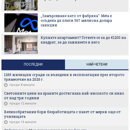
„Замърсяване като от фабрика": Meta е
осъдена да плати 567 милиона долара
санкции
Купихте апартамент? Гответе се за до €1200 на
квадрат, за да заживеете в него
ПОСЛЕДНИ
НАЙ-ЧЕТЕНИ
1269 жилищни сгради са въведени в експлоатация през второто
тримесечие на 2026 г.
преди 8 минути
Световните цени на храните достигнаха най-високото си ниво
от над три години
преди 12 минути
Великобритания бори безработицата с пакет от мерки още от
училищата
преди 14 минути