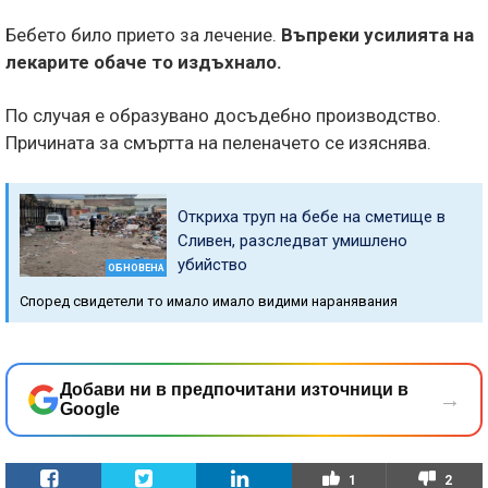
Бебето било прието за лечение.
Въпреки усилията на
лекарите обаче то издъхнало.
По случая е образувано досъдебно производство.
Причината за смъртта на пеленачето се изяснява.
Откриха труп на бебе на сметище в
Сливен, разследват умишлено
убийство
ОБНОВЕНА
Според свидетели то имало имало видими наранявания
Добави ни в предпочитани източници в
→
Google
1
2