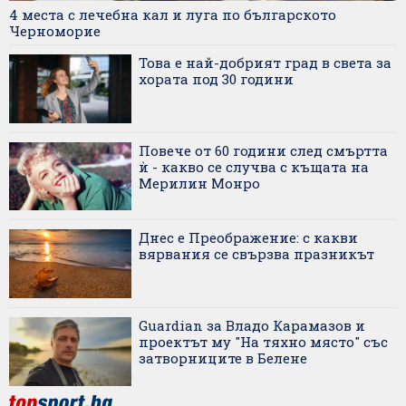
4 места с лечебна кал и луга по българското
Черноморие
Това е най-добрият град в света за
хората под 30 години
Повече от 60 години след смъртта
ѝ - какво се случва с къщата на
Мерилин Монро
Днес е Преображение: с какви
вярвания се свързва празникът
Guardian за Владо Карамазов и
проектът му "На тяхно място" със
затворниците в Белене