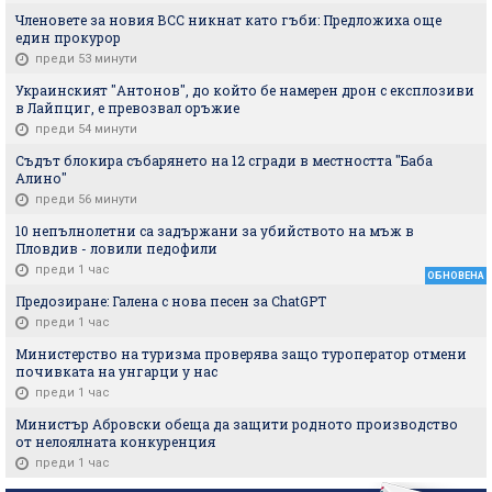
Членовете за новия ВСС никнат като гъби: Предложиха още
един прокурор
преди 53 минути
Украинският "Антонов", до който бе намерен дрон с експлозиви
в Лайпциг, е превозвал оръжие
преди 54 минути
Съдът блокира събарянето на 12 сгради в местността "Баба
Алино"
преди 56 минути
10 непълнолетни са задържани за убийството на мъж в
Пловдив - ловили педофили
преди 1 час
ОБНОВЕНА
Предозиране: Галена с нова песен за ChatGPT
преди 1 час
Министерство на туризма проверява защо туроператор отмени
почивката на унгарци у нас
преди 1 час
Министър Абровски обеща да защити родното производство
от нелоялната конкуренция
преди 1 час