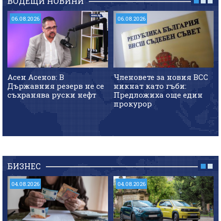
ВОДЕЩИ НОВИНИ
06.08.2026
06.08.2026
Асен Асенов: В
Членовете за новия ВСС
Държавния резерв не се
никнат като гъби:
съхранява руски нефт
Предложиха още един
прокурор
БИЗНЕС
04.08.2026
04.08.2026