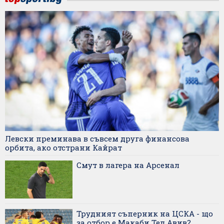
Левски преминава в съвсем друга финансова
орбита, ако отстрани Кайрат
Смут в лагера на Арсенал
Трудният съперник на ЦСКА - що
за отбор е Макаби Тел Авив?