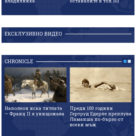
хладилника
останалите в топ 10)
ЕКСКЛУЗИВНО ВИДЕО
CHRONICLE
Наполеон иска титлата
Преди 100 години
— Франц II я унищожава
Гертруд Едерле преплува
Ламанша по-бързо от
всеки мъж