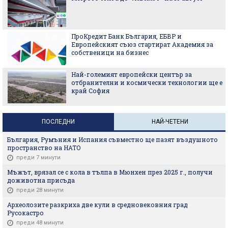
ПроКредит Банк България, ЕБВР и
Европейският съюз стартират Академия за
собственици на бизнес
Най-големият европейски център за
отбранителни и космически технологии ще е
край София
ПОСЛЕДНИ
НАЙ-ЧЕТЕНИ
България, Румъния и Испания съвместно ще пазят въздушното
пространство на НАТО
преди 7 минути
Мъжът, врязал се с кола в тълпа в Мюнхен през 2025 г., получи
доживотна присъда
преди 28 минути
Археолозите разкриха две кули в средновековния град
Русокастро
преди 48 минути