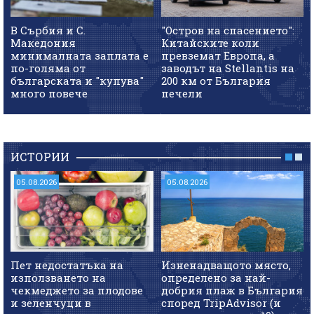
В Сърбия и С.
"Остров на спасението":
Македония
Китайските коли
минималната заплата е
превземат Европа, а
по-голяма от
заводът на Stellantis на
българската и "купува"
200 км от България
много повече
печели
ИСТОРИИ
05.08.2026
05.08.2026
Пет недостатъка на
Изненадващото място,
използването на
определено за най-
чекмеджето за плодове
добрия плаж в България
и зеленчуци в
според TripAdvisor (и