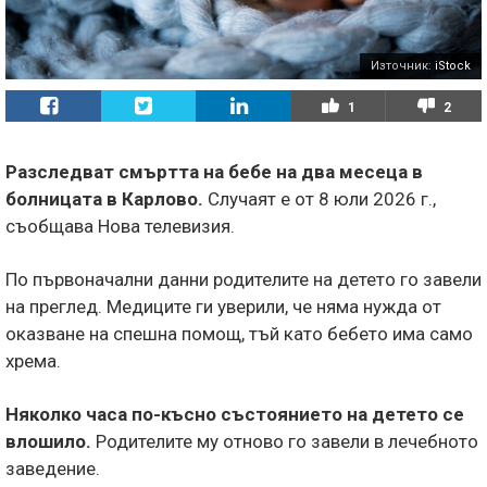
Източник:
iStock
1
2
Разследват смъртта на бебе на два месеца в
болницата в Карлово.
Случаят е от 8 юли 2026 г.,
съобщава Нова телевизия.
По първоначални данни родителите на детето го завели
на преглед. Медиците ги уверили, че няма нужда от
оказване на спешна помощ, тъй като бебето има само
хрема.
Няколко часа по-късно състоянието на детето се
влошило.
Родителите му отново го завели в лечебното
заведение.