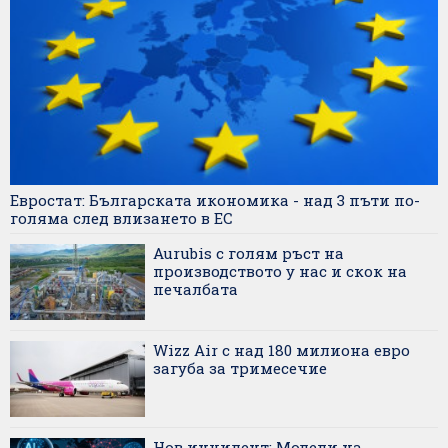
Евростат: Българската икономика - над 3 пъти по-
голяма след влизането в ЕС
Aurubis с голям ръст на
производството у нас и скок на
печалбата
Wizz Air с над 180 милиона евро
загуба за тримесечие
Нов инцидент: Модели на