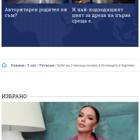
Авторитарен родител ли
И най-подходящият
съм?
цвят за дреха на първа
среща е...
Новини
/
У нас
/
Региони
/
Бебе на 2 месеца почина в болницата в Карлово
ИЗБРАНО