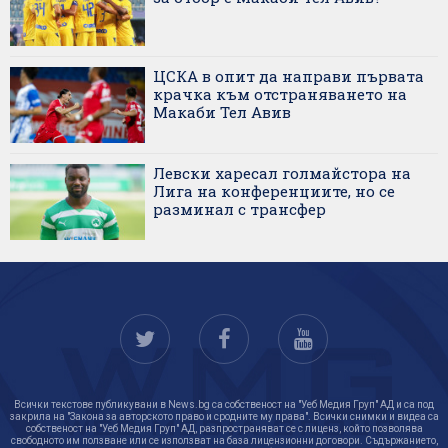
ЦСКА в опит да направи първата
крачка към отстраняването на
Макаби Тел Авив
Левски харесал голмайстора на
Лига на конференциите, но се
разминал с трансфер
Всички текстове публикувани в News.bg са собственост на "Уеб Медия Груп" АД и са под
закрила на "Закона за авторското право и сродните му права". Всички снимки и видеа са
собственост на "Уеб Медия Груп" АД, разпространяват се с лиценз, който позволява
свободното им ползване или се използват на база лицензионни договори. Съдържанието,