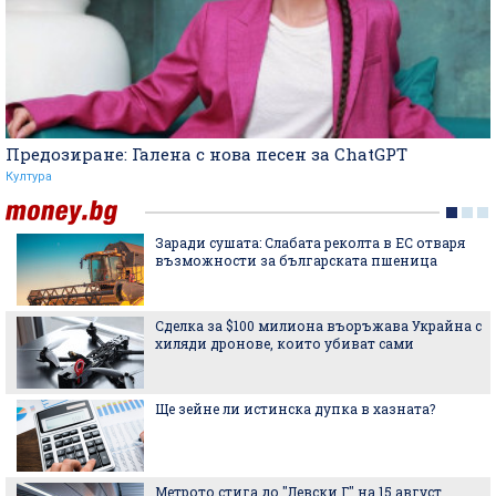
Предозиране: Галена с нова песен за ChatGPT
Култура
Заради сушата: Слабата реколта в ЕС отваря
възможности за българската пшеница
Сделка за $100 милиона въоръжава Украйна с
хиляди дронове, които убиват сами
Ще зейне ли истинска дупка в хазната?
Метрото стига до "Левски Г" на 15 август