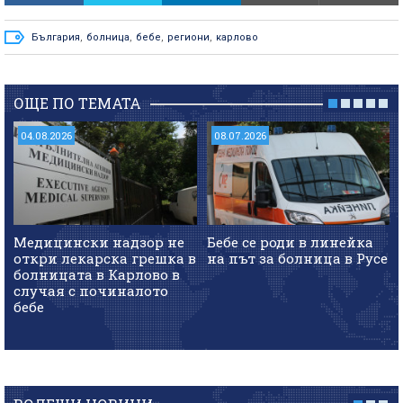
България
,
болница
,
бебе
,
региони
,
карлово
ОЩЕ ПО ТЕМАТА
04.08.2026
08.07.2026
Медицински надзор не
Бебе се роди в линейка
откри лекарска грешка в
на път за болница в Русе
болницата в Карлово в
случая с починалото
бебе