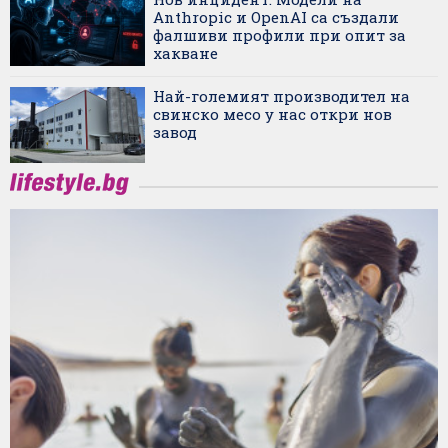
Anthropic и OpenAI са създали
фалшиви профили при опит за
хакване
Най-големият производител на
свинско месо у нас откри нов
завод