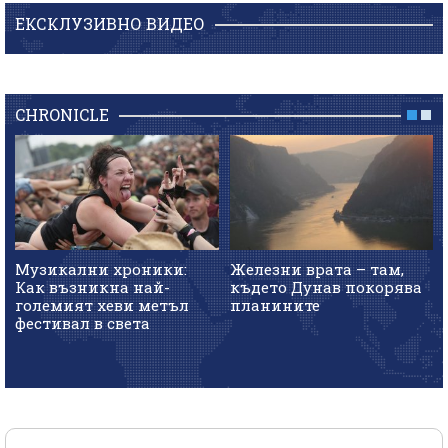
ЕКСКЛУЗИВНО ВИДЕО
CHRONICLE
Музикални хроники:
Железни врата – там,
Как възникна най-
където Дунав покорява
големият хеви метъл
планините
фестивал в света