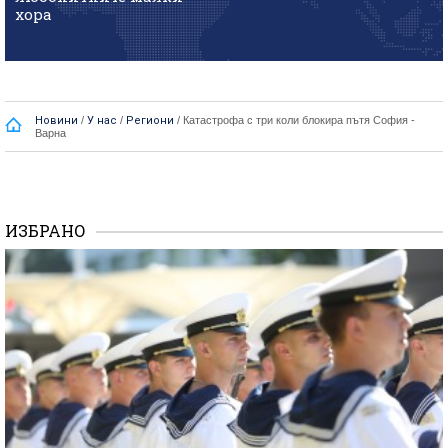
хора
Новини
/
У нас
/
Региони
/
Катастрофа с три коли блокира пътя София -
Варна
ИЗБРАНО