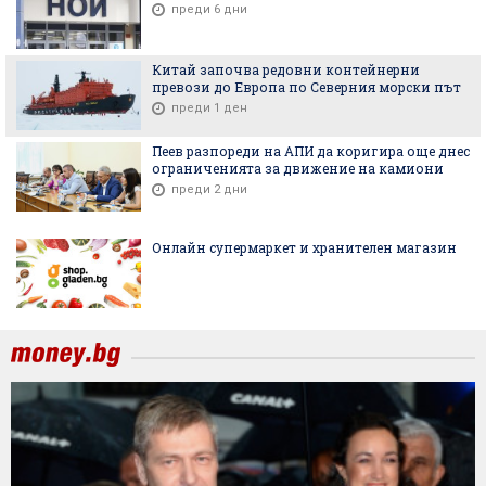
преди 6 дни
Китай започва редовни контейнерни
превози до Европа по Северния морски път
преди 1 ден
Пеев разпореди на АПИ да коригира още днес
ограниченията за движение на камиони
преди 2 дни
Онлайн супермаркет и хранителен магазин