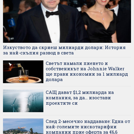
Изкуството да скриеш милиарди долари: История
за най-скъпия развод в света
Светът намали пиенето и
собственикът на Johnnie Walker
ще прави икономии за 1 милиард
долара
САЩ дават $1,2 милиарда на
компания, за да... изостави
проектите си
След 2-месечно наддаване: Една от
най-големите нискотарифни
компании прие оферта за €6,6