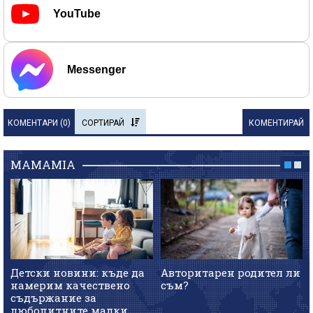
YouTube
Messenger
КОМЕНТАРИ (
0
)
СОРТИРАЙ
КОМЕНТИРАЙ
MAMAMIA
Детски новини: къде да
Авторитарен родител ли
намерим качествено
съм?
съдържание за
любопитните малки