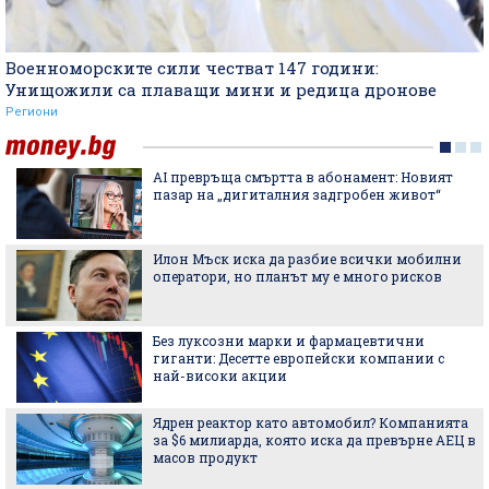
Военноморските сили честват 147 години:
Унищожили са плаващи мини и редица дронове
Региони
AI превръща смъртта в абонамент: Новият
пазар на „дигиталния задгробен живот“
Илон Мъск иска да разбие всички мобилни
оператори, но планът му е много рисков
Без луксозни марки и фармацевтични
гиганти: Десетте европейски компании с
най-високи акции
Ядрен реактор като автомобил? Компанията
за $6 милиарда, която иска да превърне АЕЦ в
масов продукт