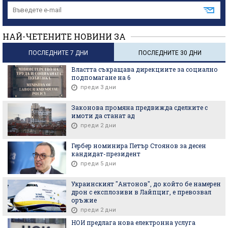
НАЙ-ЧЕТЕНИТЕ НОВИНИ ЗА
ПОСЛЕДНИТЕ 7 ДНИ
ПОСЛЕДНИТЕ 30 ДНИ
Властта съкращава дирекциите за социално
подпомагане на 6
преди 3 дни
Законова промяна предвижда сделките с
имоти да станат ад
преди 2 дни
Гербер номинира Петър Стоянов за десен
кандидат-президент
преди 5 дни
Украинският "Антонов", до който бе намерен
дрон с експлозиви в Лайпциг, е превозвал
оръжие
преди 2 дни
НОИ предлага нова електронна услуга