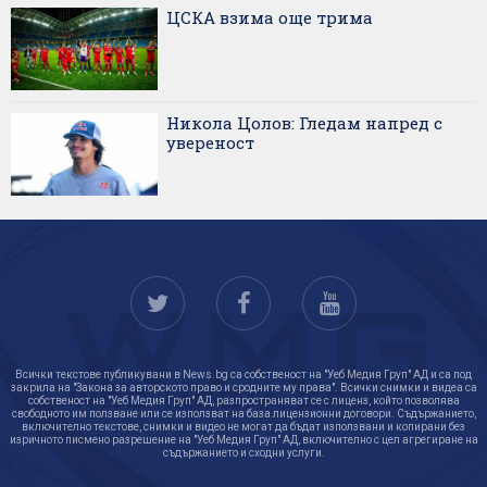
ЦСКА взима още трима
Никола Цолов: Гледам напред с
увереност
Всички текстове публикувани в News.bg са собственост на "Уеб Медия Груп" АД и са под
закрила на "Закона за авторското право и сродните му права". Всички снимки и видеа са
собственост на "Уеб Медия Груп" АД, разпространяват се с лиценз, който позволява
свободното им ползване или се използват на база лицензионни договори. Съдържанието,
включително текстове, снимки и видео не могат да бъдат използвани и копирани без
изричното писмено разрешение на "Уеб Медия Груп" АД, включително с цел агрегиране на
съдържанието и сходни услуги.