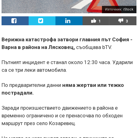
Източник:
iStock
1
3
Верижна катастрофа затвори главния път София -
Варна в района на Лясковец,
съобщава bTV.
Пътният инцидент е станал около 12:30 часа. Ударили
са се три леки автомобила.
По предварителни данни
няма жертви или тежко
пострадали.
Заради произшествието движението в района е
временно ограничено и се пренасочва по обходен
маршрут през село Козаревец.