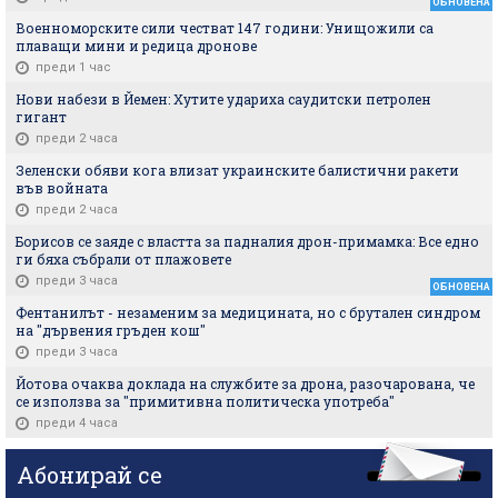
ОБНОВЕНА
Военноморските сили честват 147 години: Унищожили са
плаващи мини и редица дронове
преди 1 час
Нови набези в Йемен: Хутите удариха саудитски петролен
гигант
преди 2 часа
Зеленски обяви кога влизат украинските балистични ракети
във войната
преди 2 часа
Борисов се заяде с властта за падналия дрон-примамка: Все едно
ги бяха събрали от плажовете
преди 3 часа
ОБНОВЕНА
Фентанилът - незаменим за медицината, но с брутален синдром
на "дървения гръден кош"
преди 3 часа
Йотова очаква доклада на службите за дрона, разочарована, че
се използва за "примитивна политическа употреба"
преди 4 часа
Абонирай се