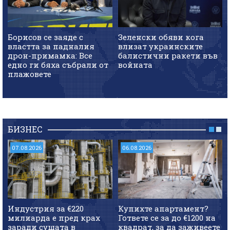
Борисов се заяде с
Зеленски обяви кога
властта за падналия
влизат украинските
дрон-примамка: Все
балистични ракети във
едно ги бяха събрали от
войната
плажовете
БИЗНЕС
07.08.2026
06.08.2026
Индустрия за €220
Купихте апартамент?
милиарда е пред крах
Гответе се за до €1200 на
заради сушата в
квадрат, за да заживеете