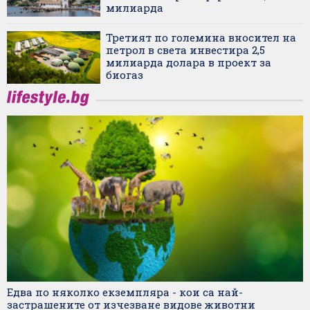
милиарда
Третият по големина вносител на
петрол в света инвестира 2,5
милиарда долара в проект за
биогаз
Едва по няколко екземпляра - кои са най-
застрашените от изчезване видове животни