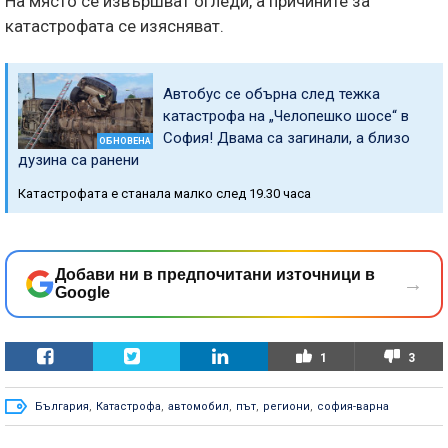
На място се извършват огледи, а причините за
катастрофата се изясняват.
Автобус се обърна след тежка
катастрофа на „Челопешко шосе“ в
София! Двама са загинали, а близо
ОБНОВЕНА
дузина са ранени
Катастрофата е станала малко след 19.30 часа
Добави ни в предпочитани източници в
→
Google
1
3
България
,
Катастрофа
,
автомобил
,
път
,
региони
,
софия-варна