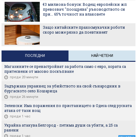
€3 милиона бонуси: Водещ европейски жп
превозвач "поощрява" ръководството си
при... 65% точност на влаковете
Защо китайските прахосмукачки роботи
скоро може рязко да поевтинеят
ПОСЛЕДНИ
НАЙ-ЧЕТЕНИ
Магазините се пренастройват за работа само с евро, хората са
притеснени от масово поскъпване
преди 20 минути
Задържаха украинец за убийството на свой сънародник в
бургаското село Кошарица
преди 26 минути
Зеленски: Има поражения по пристанището в Одеса след руската
атака от тази нощ
преди 1 час
Украйна атакува Белгород - петима души са убити, а 25 са
ранени
преди 1 час