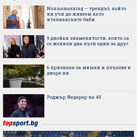
Nonnamaxxing – трендът, който
ни учи да живеем като
италианските баби
9 двойки знаменитости, които са
се женили два пъти един за друг
6 признака за мишки и плъхове в
двора ни
Роджър Федерер на 45