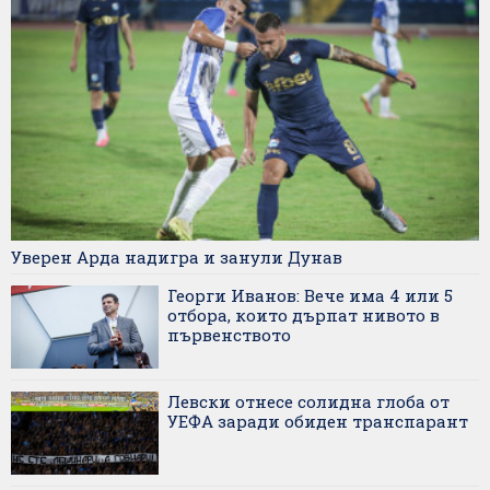
Уверен Арда надигра и занули Дунав
Георги Иванов: Вече има 4 или 5
отбора, които дърпат нивото в
първенството
Левски отнесе солидна глоба от
УЕФА заради обиден транспарант