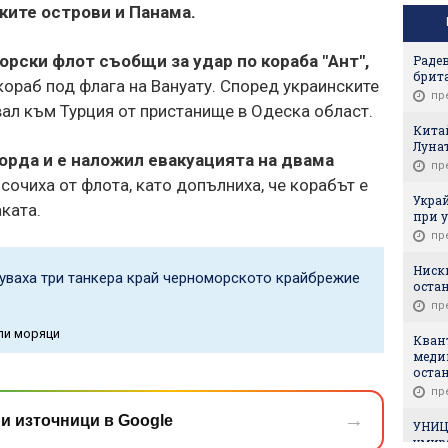
ките острови и Панама.
рски флот съобщи за удар по кораба "Ант",
Радев
брит
кораб под флага на Вануату. Според украинските
пр
вал към Турция от пристанище в Одеска област.
Китай
Луна
орда и е наложил евакуацията на двама
пр
осочиха от флота, като допълниха, че корабът е
Укра
ката.
при у
пр
Ниски
уваха три танкера край черноморското крайбрежие
оста
пр
ли моряци
Кван
меди
остан
пр
→
и източници в Google
УНИЦ
умира