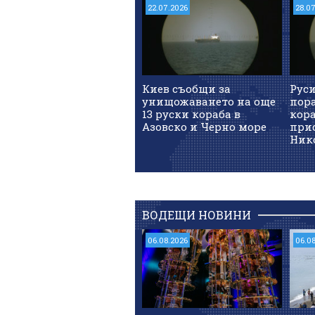
22.07.2026
28.0
Киев съобщи за
Руси
унищожаването на още
пор
13 руски кораба в
кора
Азовско и Черно море
при
Ник
ВОДЕЩИ НОВИНИ
06.08.2026
06.0