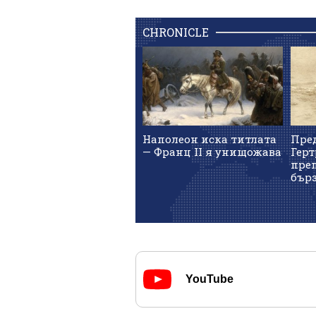
CHRONICLE
Наполеон иска титлата
Пред
— Франц II я унищожава
Герт
пре
бърз
YouTube