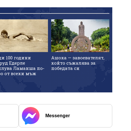
и 100 години
Ашока — завоевателят,
руд Едерле
който съжалява за
плува Ламанша по-
победата си
о от всеки мъж
Messenger