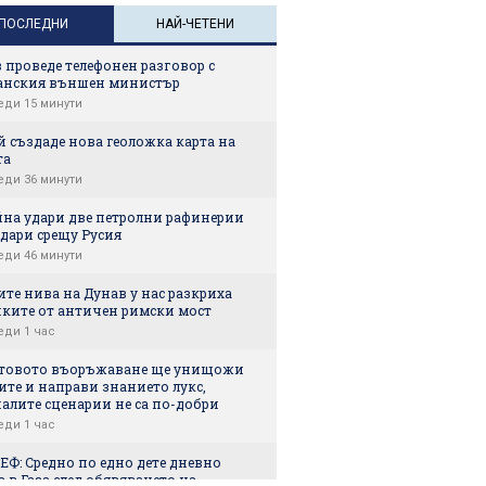
носене
ПОСЛЕДНИ
НАЙ-ЧЕТЕНИ
 проведе телефонен разговор с
анския външен министър
еди 15 минути
 създаде нова геоложка карта на
та
еди 36 минути
йна удари две петролни рафинерии
дари срещу Русия
еди 46 минути
те нива на Дунав у нас разкриха
нките от античен римски мост
еди 1 час
товото въоръжаване ще унищожи
ите и направи знанието лукс,
алите сценарии не са по-добри
еди 1 час
ЕФ: Средно по едно дете дневно
 в Газа след обявяването на