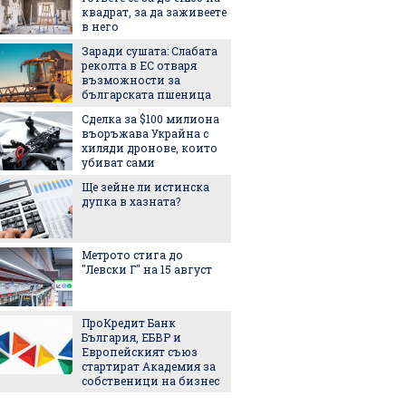
квадрат, за да заживеете
Halfbik
в него
сме на 
тясна 
Заради сушата: Слабата
конкуренция"
реколта в ЕС отваря
"Желира
възможности за
тенден
българската пшеница
превзе
Сделка за $100 милиона
аксесо
въоръжава Украйна с
Това л
хиляди дронове, които
начин 
убиват сами
цареви
Ще зейне ли истинска
дупка в хазната?
След и
Кънчев
обвиня
Метрото стига до
най-лес
"Левски Г" на 15 август
грешни
Испанс
престо
ПроКредит Банк
принце
България, ЕБВР и
каквато
Европейският съюз
виждал
стартират Академия за
Колко 
собственици на бизнес
ни мож