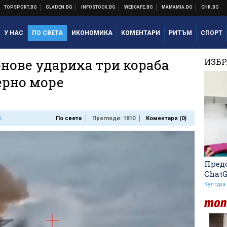
У НАС
ПО СВЕТА
ИКОНОМИКА
КОМЕНТАРИ
РИТЪМ
СПОРТ
онове удариха три кораба
ИЗБ
ерно море
6
По света
Прегледи: 1810
Коментари (
0
)
Предо
Chat
Култура
Макаби Тел Авив срещу
ЦСКА, "жълтите" на