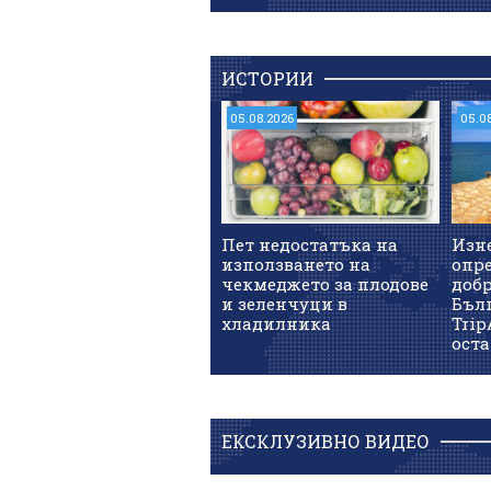
ИСТОРИИ
05.08.2026
05.0
Пет недостатъка на
Изн
използването на
опре
чекмеджето за плодове
доб
и зеленчуци в
Бъл
хладилника
Trip
оста
ЕКСКЛУЗИВНО ВИДЕО