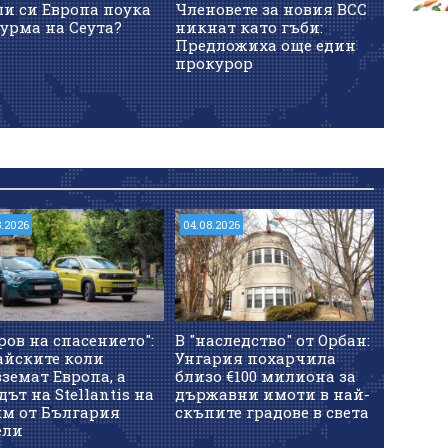
ли си Европа поука
Членовете за новия ВСС
Разслед
урма на Сеута?
никнат като гъби:
бившат
Предложиха още един
Украйн
прокурор
8.2026
04.08.2026
ров на спасението":
В "наследство" от Орбан:
айските коли
Унгария похарчила
земат Европа, а
близо €100 милиона за
дът на Stellantis на
държавни имоти в най-
км от България
скъпите градове в света
ели