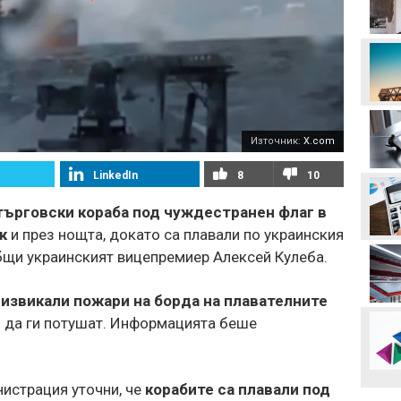
колене!
Левски преминава в
съвсем друга финансова
орбита, ако отстрани
Кайрат
Смут в лагера на Арсенал
Източник:
X.com
LinkedIn
8
10
Трудният съперник на
ЦСКА - що за отбор е
търговски кораба под чуждестранен флаг в
Макаби Тел Авив?
к
и през нощта, докато са плавали по украинския
Левски харесал
бщи украинският вицепремиер Алексей Кулеба.
голмайстора на Лига на
конференциите, но се
разминал с трансфер
дизвикали пожари на борда на плавателните
Стотици посрещнаха
и да ги потушат. Информацията беше
Мохамед Салах в Турция
истрация уточни, че
корабите са плавали под