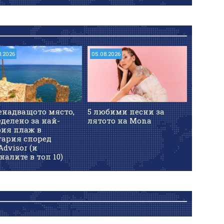
8.2026
05.08.2026
енадващото място,
5 любими песни за
делено за най-
лятото на Mona
рия плаж в
гария според
Advisor (и
налите в топ 10)