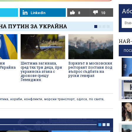
прим
пр
Аб
LinkedIn
8
10
За п
обви
НА ПУТИН ЗА УКРАЙНА
пале
пр
НАЙ-
Коми
бъде
ПОС
пр
лни
Шестима загинаха,
Взривът в московския
Удар с 
СО щ
 Украйна
сред тях три деца, при
ресторант постави под
край де
унив
украинска атака с
въпрос съдбата на
в Русия 
дронове срещу
руски генерал
годишн
пр
Геленджик
Вели
Руси
пр
итика
,
кораби
,
конфликти
,
морски транспорт
,
одеса
,
по света
,