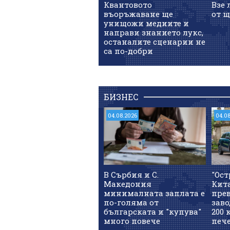
Квантовото
Взе 
въоръжаване ще
от щ
унищожи медиите и
направи знанието лукс,
останалите сценарии не
са по-добри
БИЗНЕС
04.08.2026
04.0
В Сърбия и С.
"Ост
Македония
Кит
минималната заплата е
прев
по-голяма от
заво
българската и "купува"
200 
много повече
печ