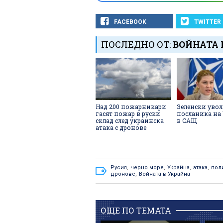
FACEBOOK
TWITTER
ПОСЛЕДНО ОТ:
ВОЙНАТА 
Над 200 пожарникари
Зеленски уво
гасят пожар в руски
посланика на
склад след украинска
в САЩ
атака с дронове
Русия
,
черно море
,
Украйна
,
атака
,
пол
дронове
,
Войната в Украйна
ОЩЕ ПО ТЕМАТА