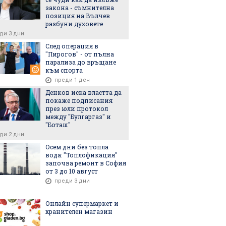
6
29.07.2026
22.07.2026
закона - съмнителна
позиция на Вълчев
разбуни духовете
ди 3 дни
След операция в
"Пирогов" - от пълна
парализа до връщане
а потвърди нови
Русия твърди, че е
Украйна щ
към спорта
срещу руски
ударила още кораби,
бойни дро
преди 1 ден
рии и кораби в
превозващи оръжие за
 море
Украйна
Денков иска властта да
покаже подписания
през юли протокол
между "Булгаргаз" и
"Боташ"
ди 2 дни
Осем дни без топла
вода: "Топлофикация"
започва ремонт в София
от 3 до 10 август
6
06.08.2026
06.08.2026
преди 3 дни
Онлайн супермаркет и
хранителен магазин