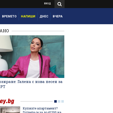
ВХОД
ВРЕМЕТО
НАПИШИ
ДНЕС
ВЧЕРА
РАНО
зиране: Галена с нова песен за
GPT
Купихте апартамент?
Мартин
Гответе се за до €1200 на
българ