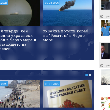
7.2026
01.08.2026
14.07.202
пре
я твърди, че е
Украйна потопи кораб
Украйн
азила украински
на "Росатом" в Черно
удари 
би в Черно море и
море
рафине
станището на
Азовско
олаев
пре
8.2026
06.08.2026
06.08.202