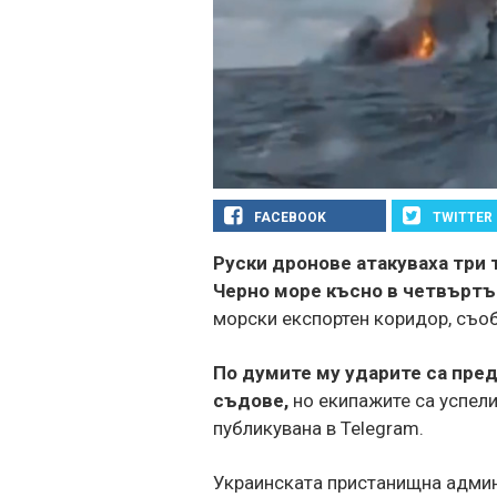
FACEBOOK
TWITTER
Руски дронове атакуваха три 
Черно море късно в четвъртъ
морски експортен коридор, съо
По думите му ударите са пре
съдове,
но екипажите са успел
публикувана в Telegram.
Украинската пристанищна админ