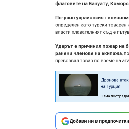
флаговете на Вануату, Коморс
По-рано украинският военномо
определен като турски товарен 
власти плавателният съд е пъту
Ударът е причинил пожар на б
ранени членове на екипажа
, п
превозвал товар по време на ата
Дронове атак
на Турция
Няма пострада
Добави ни в предпочитан