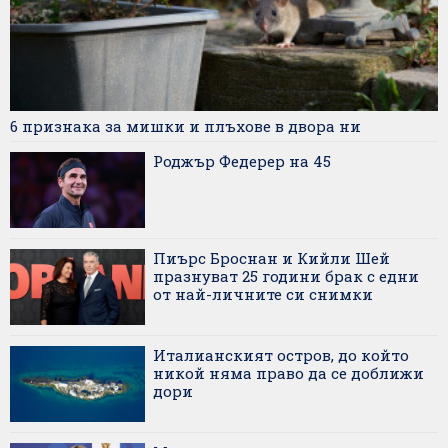
6 признака за мишки и плъхове в двора ни
Роджър Федерер на 45
Пиърс Броснан и Кийли Шей
празнуват 25 години брак с едни
от най-личните си снимки
Италианският остров, до който
никой няма право да се доближи
дори