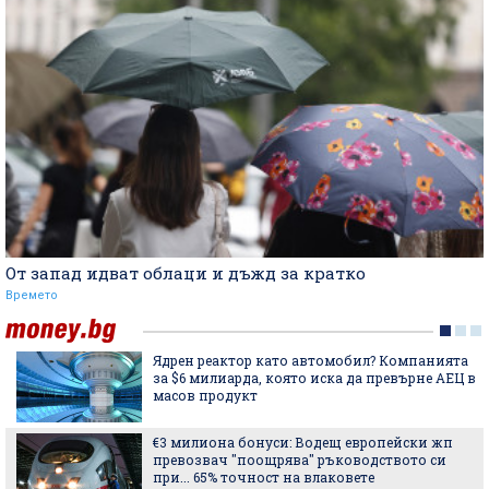
От запад идват облаци и дъжд за кратко
Времето
Ядрен реактор като автомобил? Компанията
за $6 милиарда, която иска да превърне АЕЦ в
масов продукт
€3 милиона бонуси: Водещ европейски жп
превозвач "поощрява" ръководството си
при... 65% точност на влаковете