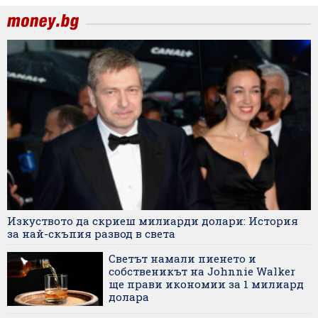
Изкуството да скриеш милиарди долари: История
за най-скъпия развод в света
Светът намали пиенето и
собственикът на Johnnie Walker
ще прави икономии за 1 милиард
долара