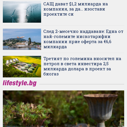
САЩ дават $1,2 милиарда на
компания, за да... изостави
проектите си
След 2-месечно наддаване: Една от
най-големите нискотарифни
компании прие оферта за €6,6
милиарда
Третият по големина вносител на
петрол в света инвестира 2,5
милиарда долара в проект за
биогаз