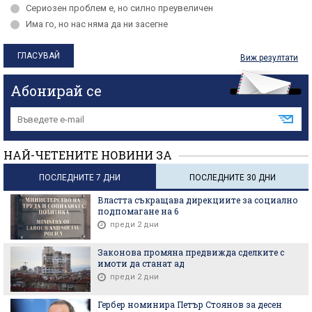
Сериозен проблем е, но силно преувеличен
Има го, но нас няма да ни засегне
Виж резултати
Абонирай се
НАЙ-ЧЕТЕНИТЕ НОВИНИ ЗА
ПОСЛЕДНИТЕ 7 ДНИ
ПОСЛЕДНИТЕ 30 ДНИ
Властта съкращава дирекциите за социално
подпомагане на 6
преди 2 дни
Законова промяна предвижда сделките с
имоти да станат ад
преди 2 дни
Гербер номинира Петър Стоянов за десен