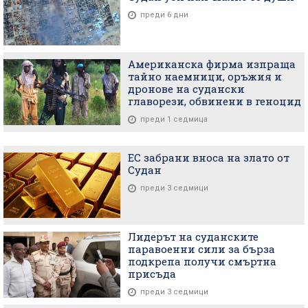
преди 6 дни
Американска фирма изпраща
тайно наемници, оръжия и
дронове на судански
главорези, обвинени в геноцид
преди 1 седмица
ЕС забрани вноса на злато от
Судан
преди 3 седмици
Лидерът на суданските
паравоенни сили за бърза
подкрепа получи смъртна
присъда
преди 3 седмици