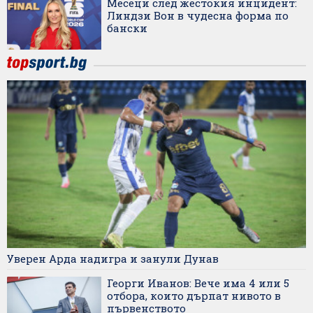
Месеци след жестокия инцидент:
Линдзи Вон в чудесна форма по
бански
Уверен Арда надигра и занули Дунав
Георги Иванов: Вече има 4 или 5
отбора, които дърпат нивото в
първенството