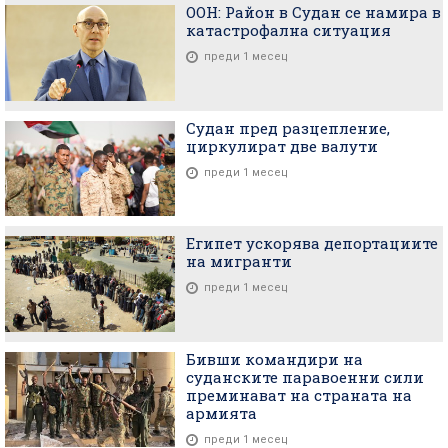
ООН: Район в Судан се намира в
катастрофална ситуация
преди 1 месец
Судан пред разцепление,
циркулират две валути
преди 1 месец
Египет ускорява депортациите
на мигранти
преди 1 месец
Бивши командири на
суданските паравоенни сили
преминават на страната на
армията
преди 1 месец