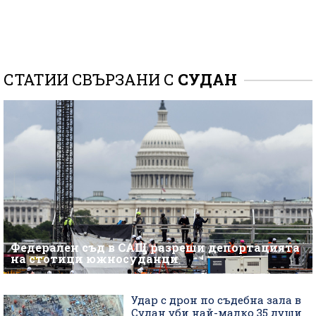
СТАТИИ СВЪРЗАНИ С
СУДАН
Федерален съд в САЩ разреши депортацията
на стотици южносуданци
Удар с дрон по съдебна зала в
Судан уби най-малко 35 души