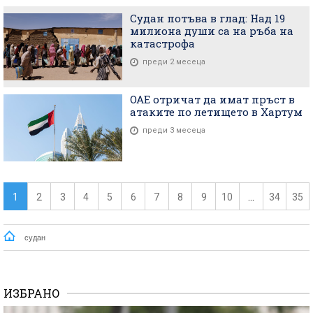
Судан потъва в глад: Над 19
милиона души са на ръба на
катастрофа
преди 2 месеца
ОАЕ отричат да имат пръст в
атаките по летището в Хартум
преди 3 месеца
1
2
3
4
5
6
7
8
9
10
...
34
35
судан
ИЗБРАНО