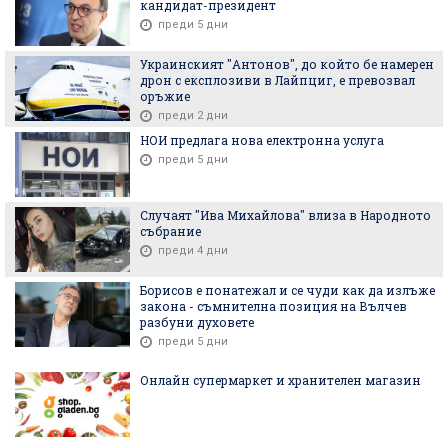
кандидат-президент
преди 5 дни
Украинският "Антонов", до който бе намерен
дрон с експлозиви в Лайпциг, е превозвал
оръжие
преди 2 дни
НОИ предлага нова електронна услуга
преди 5 дни
Случаят "Ива Михайлова" влиза в Народното
събрание
преди 4 дни
Борисов е понатежал и се чуди как да излъже
закона - съмнителна позиция на Вълчев
разбуни духовете
преди 5 дни
Онлайн супермаркет и хранителен магазин