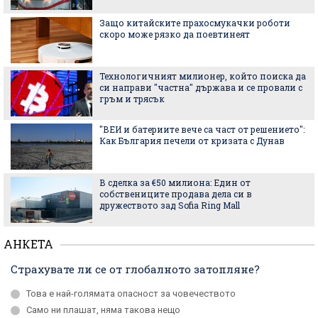
Защо китайските прахосмукачки роботи
скоро може рязко да поевтинеят
Технологичният милионер, който поиска да
си направи "частна" държава и се провали с
гръм и трясък
"ВЕИ и батериите вече са част от решението":
Как България печели от кризата с Дунав
В сделка за €50 милиона: Един от
собствениците продава дела си в
дружеството зад Sofia Ring Mall
АНКЕТА
Страхувате ли се от глобалното затопляне?
Това е най-голямата опасност за човечеството
Само ни плашат, няма такова нещо