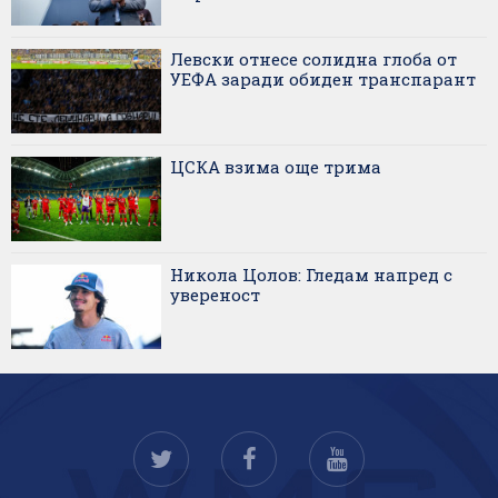
Левски отнесе солидна глоба от
УЕФА заради обиден транспарант
ЦСКА взима още трима
Никола Цолов: Гледам напред с
увереност