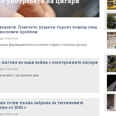
по употребата на цигари
Инфантино
Формула 1 планира
увеличена бройка на
спринтовите
ацевти: Повечето пушачи търсят помощ след
състезания през 2027
година
вословен проблем
Леонардо Бонучи ще
ди 2 месеца
бъде част от екипа на
нална фармацевтична колегия София-столична органи...
италианския
национален отбор
Левски отряза
Олимпиакос за Акрам
 Англия не води война с електронните цигари
Бурас
ди 2 месеца
ди война с цигарения дим
Златна победа: ЦСКА
покори 20-а държава!
Макаби Тел Авив срещу
ЦСКА, "жълтите" на
ия готви пълна забрана за тютюневите
колене!
лия от 2040 г.
ди 3 месеца