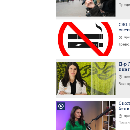
Предв
СЗО:
свет
пре
Трево
Д-р 
диаг
пре
Бълга
Окол
бели
пре
Пациен