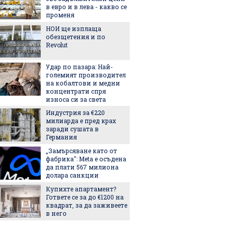
в евро и в лева - какво се
Междун
променя
бирата
НОИ ще изплаща
3 лесни
обезщетения и по
рецепт
Revolut
Удар по пазара: Най-
5 прич
големият производител
петна 
на кобалтови и медни
концентрати спря
износа си за света
Чарлийз
Индустрия за €220
милиарда е пред крах
заради сушата в
Германия
Нова т
„Замърсяване като от
предст
фабрика": Meta е осъдена
произх
да плати 567 милиона
на Зем
долара санкции
По-мал
Купихте апартамент?
по-здр
Гответе се за до €1200 на
остаряв
квадрат, за да заживеете
показв
в него
изслед