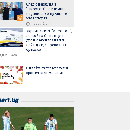
След операция в
"Пирогов" - от пълна
парализа до връщане
към спорта
преди 2 дни
Украинският "Антонов",
до който бе намерен
дрон с експлозиви в
Лайпциг, е превозвал
оръжие
ди 21 часа
Онлайн супермаркет и
хранителен магазин