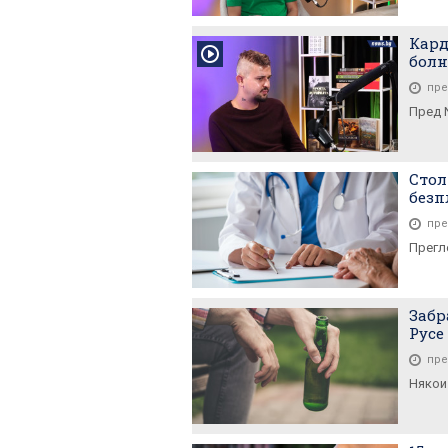
Кард
болн
пре
Пред 
Стол
безп
пре
Прегле
Забр
Русе
пре
Някои 