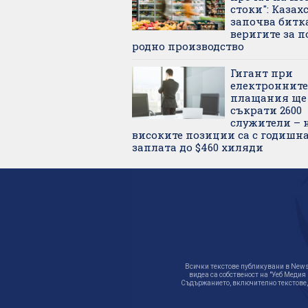
стоки": Казах
започва битка
веригите за п
родно производство
Гигант при
електронните
плащания ще
съкрати 2600
служители – 
високите позиции са с годишн
заплата до $460 хиляди
Всички текстове публикувани в News.
видеа са собственост на "Уеб Медия
Съдържанието, включително текстове,