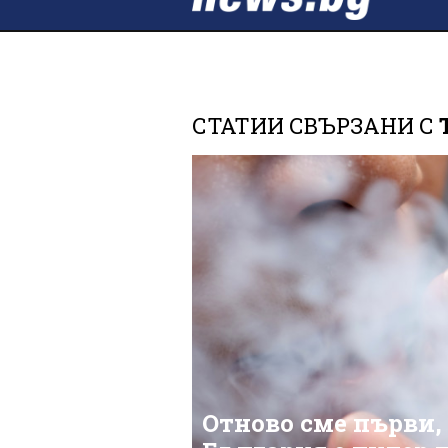
СТАТИИ СВЪРЗАНИ С
Отново сме първи, 