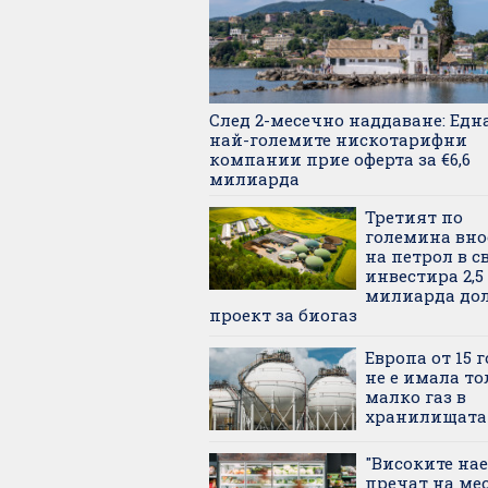
След 2-месечно наддаване: Едн
най-големите нискотарифни
компании прие оферта за €6,6
милиарда
Третият по
големина вно
на петрол в с
инвестира 2,5
милиарда дол
проект за биогаз
Европа от 15 
не е имала то
малко газ в
хранилищата
"Високите на
пречат на ме