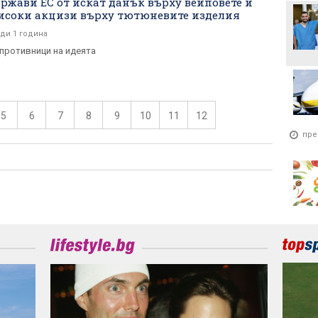
ържави ЕС от искат данък върху вейповете и
исоки акцизи върху тютюневите изделия
ди 1 година
 противници на идеята
5
6
7
8
9
10
11
12
пре