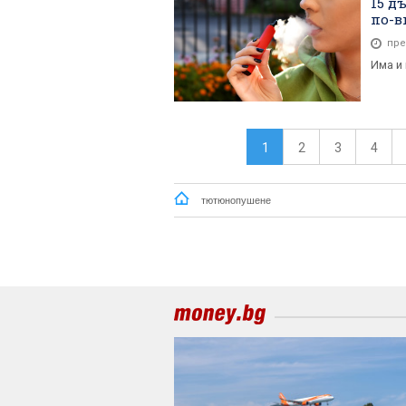
15 д
по-в
пре
Има и
1
2
3
4
тютюнопушене