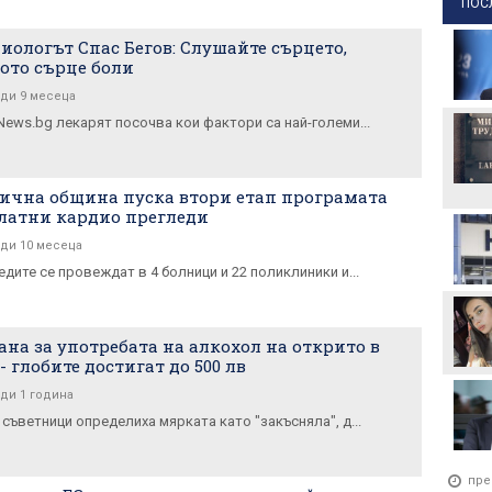
ПОС
иологът Спас Бегов: Слушайте сърцето,
ото сърце боли
ди 9 месеца
News.bg лекарят посочва кои фактори са най-големи...
ична община пуска втори етап програмата
латни кардио прегледи
ди 10 месеца
дите се провеждат в 4 болници и 22 поликлиники и...
ана за употребата на алкохол на открито в
 - глобите достигат до 500 лв
ди 1 година
съветници определиха мярката като "закъсняла", д...
пре