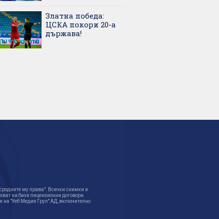
Златна победа:
ЦСКА покори 20-а
държава!
 сродните му права". Всички снимки и
лзват на база лицензионни договори.
 на "Уеб Медия Груп" АД, включително