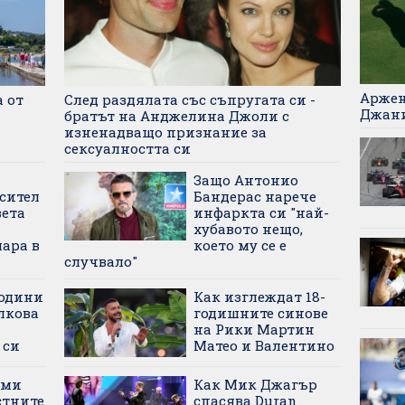
Аржен
а от
След раздялата със съпругата си -
Джан
братът на Анджелина Джоли с
изненадващо признание за
сексуалността си
Защо Антонио
сител
Бандерас нарече
вета
инфаркта си "най-
хубавото нещо,
ара в
което му се е
случвало"
години
Как изглеждат 18-
лкова
годишните синове
на Рики Мартин
 си
Матео и Валентино
еми
Как Мик Джагър
стните
спасява Duran