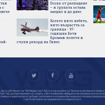
стан
Duran от разпадане
 с
– и групата остава
овече
заедно и до днес
Когато нито небето,
нито възрастта са
граница - 97-
годишна Бети
Бромаж полетя и
най-
счупи рекорд на Гинес
а
bg са собственост на "Уеб Медия Груп" АД и са под закрила на "Закона за авторското право и
 Груп" АД, разпространяват се с лиценз, който позволява свободното им ползване или се изпо
 снимки и видео не могат да бъдат използвани и копирани без изричното писмено разрешение
с цел агрегиране на съдържанието и сходни услуги.