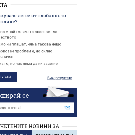
ЕТА
хувате ли се от глобалното
опляне?
ова е най-голямата опасност за
чеството
амо ни плашат, няма такова нещо
ериозен проблем е, но силно
величен
а го, но нас няма да ни засегне
Виж резултати
онирай се
ЧЕТЕНИТЕ НОВИНИ ЗА