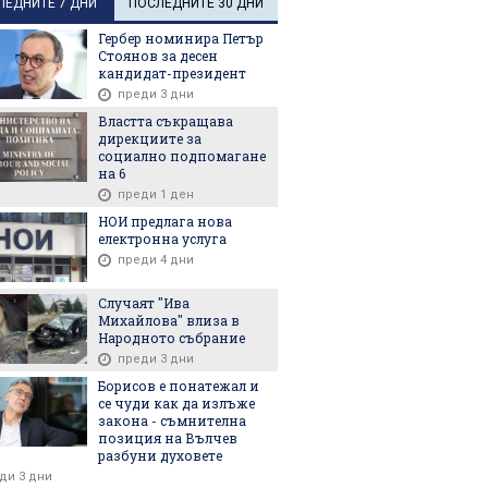
ЛЕДНИТЕ 7 ДНИ
ПОСЛЕДНИТЕ 30 ДНИ
Гербер номинира Петър
Стоянов за десен
кандидат-президент
преди 3 дни
Властта съкращава
дирекциите за
социално подпомагане
на 6
преди 1 ден
НОИ предлага нова
електронна услуга
преди 4 дни
Случаят "Ива
Михайлова" влиза в
Народното събрание
преди 3 дни
Борисов е понатежал и
се чуди как да излъже
закона - съмнителна
позиция на Вълчев
разбуни духовете
ди 3 дни