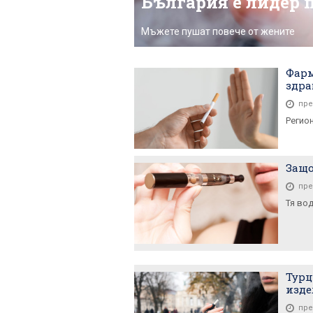
България е лидер 
Мъжете пушат повече от жените
Фарм
здра
пре
Регио
Защо
пре
Тя во
Турц
изде
пре