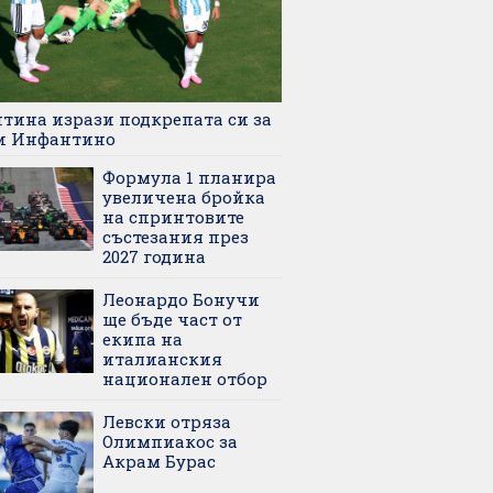
тина изрази подкрепата си за
и Инфантино
Формула 1 планира
увеличена бройка
на спринтовите
състезания през
2027 година
Леонардо Бонучи
ще бъде част от
екипа на
италианския
национален отбор
Левски отряза
Олимпиакос за
Акрам Бурас