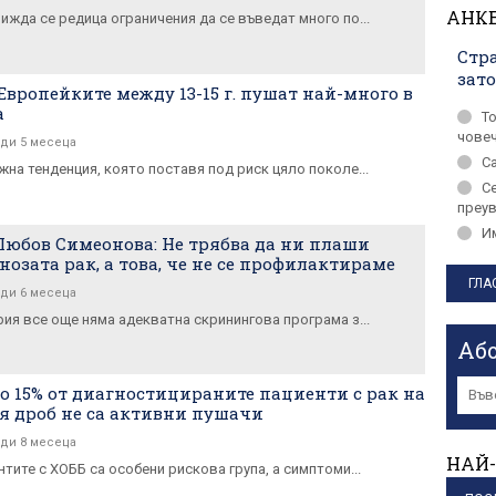
АНК
ижда се редица ограничения да се въведат много по...
Стра
зат
 Европейките между 13-15 г. пушат най-много в
а
Т
чове
ди 5 месеца
С
жна тенденция, която поставя под риск цяло поколе...
С
преу
Им
Любов Симеонова: Не трябва да ни плаши
нозата рак, а това, че не се профилактираме
ди 6 месеца
рия все още няма адекватна скринингова програма з...
Аб
о 15% от диагностицираните пациенти с рак на
я дроб не са активни пушачи
ди 8 месеца
НАЙ-
тите с ХОББ са особени рискова група, а симптоми...