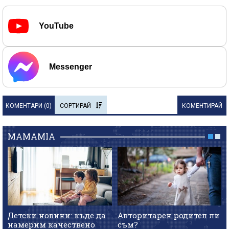
YouTube
Messenger
КОМЕНТАРИ (
0
)
СОРТИРАЙ
КОМЕНТИРАЙ
MAMAMIA
Детски новини: къде да
Авторитарен родител ли
намерим качествено
съм?