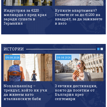
Индустрия за €220
Купихте апартамент?
милиарда е пред крах
Гответе се за до €1200 на
заради сушата в
квадрат, за да заживеете
Германия
в него
ИСТОРИИ
09.08.2026
09.08.2026
Nonnamaxxing –
3 евтини дестинации,
трендът, който ни учи
които да посетим от
да живеем като
България през
италианските баби
септември