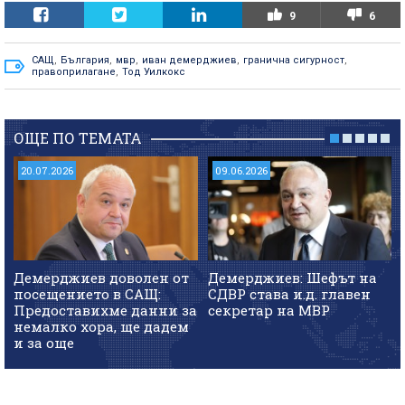
9
6
САЩ
,
България
,
мвр
,
иван демерджиев
,
гранична сигурност
,
правоприлагане
,
Тод Уилкокс
ОЩЕ ПО ТЕМАТА
20.07.2026
09.06.2026
Демерджиев доволен от
Демерджиев: Шефът на
посещението в САЩ:
СДВР става и.д. главен
Предоставихме данни за
секретар на МВР
немалко хора, ще дадем
и за още