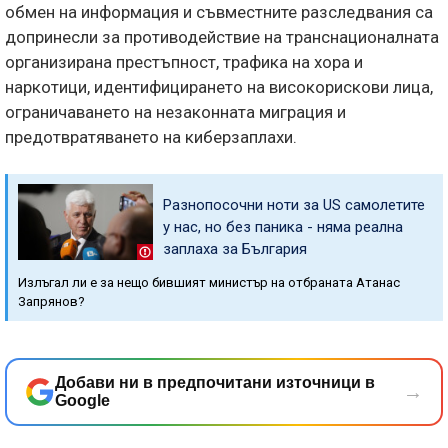
обмен на информация и съвместните разследвания са
допринесли за противодействие на транснационалната
организирана престъпност, трафика на хора и
наркотици, идентифицирането на високорискови лица,
ограничаването на незаконната миграция и
предотвратяването на киберзаплахи.
Разнопосочни ноти за US самолетите
у нас, но без паника - няма реална
заплаха за България
Излъгал ли е за нещо бившият министър на отбраната Атанас
Запрянов?
Добави ни в предпочитани източници в
→
Google