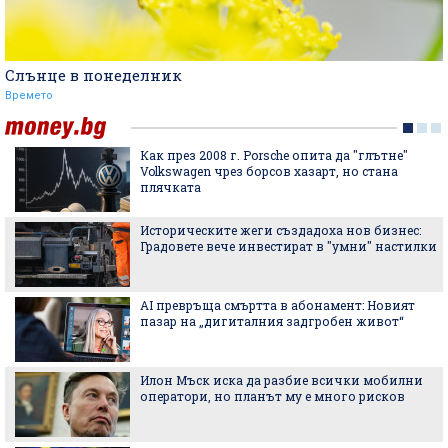
Слънце в понеделник
Времето
Как през 2008 г. Porsche опита да "глътне"
Volkswagen чрез борсов хазарт, но стана
плячката
Историческите жеги създадоха нов бизнес:
Градовете вече инвестират в "умни" настилки
AI превръща смъртта в абонамент: Новият
пазар на „дигиталния задгробен живот“
Илон Мъск иска да разбие всички мобилни
оператори, но планът му е много рисков