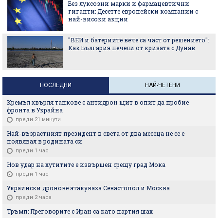
Без луксозни марки и фармацевтични
гиганти: Десетте европейски компании с
най-високи акции
"ВЕИ и батериите вече са част от решението":
Как България печели от кризата с Дунав
ПОСЛЕДНИ
НАЙ-ЧЕТЕНИ
Кремъл хвърля танкове с антидрон щит в опит да пробие
фронта в Украйна
преди 21 минути
Най-възрастният президент в света от два месеца не се е
появявал в родината си
преди 1 час
Нов удар на хутитите е извършен срещу град Мока
преди 1 час
Украински дронове атакуваха Севастопол и Москва
преди 2 часа
Тръмп: Преговорите с Иран са като партия шах