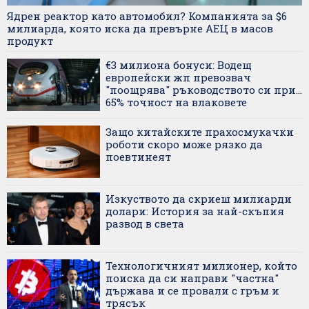
Ядрен реактор като автомобил? Компанията за $6
милиарда, която иска да превърне АЕЦ в масов
продукт
€3 милиона бонуси: Водещ
европейски жп превозвач
"поощрява" ръководството си при...
65% точност на влаковете
Защо китайските прахосмукачки
роботи скоро може рязко да
поевтинеят
Изкуството да скриеш милиарди
долари: История за най-скъпия
развод в света
Технологичният милионер, който
поиска да си направи "частна"
държава и се провали с гръм и
трясък