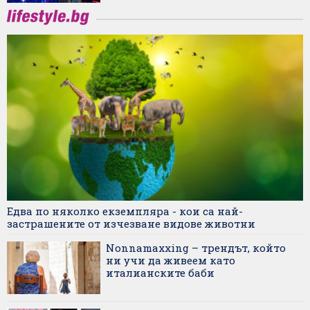
Едва по няколко екземпляра - кои са най-
застрашените от изчезване видове животни
Nonnamaxxing – трендът, който
ни учи да живеем като
италианските баби