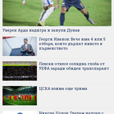
Уверен Арда надигра и занули Дунав
Георги Иванов: Вече има 4 или 5
отбора, които дърпат нивото в
първенството
Левски отнесе солидна глоба от
УЕФА заради обиден транспарант
ЦСКА взима още трима
Никола Цолов: Гледам напред с