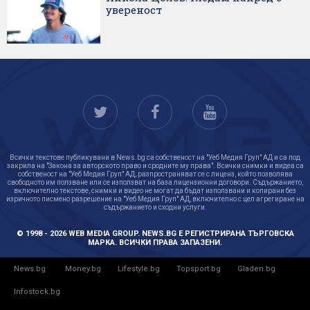
увереност
Всички текстове публикувани в News.bg са собственост на "Уеб Медия Груп" АД и са под
закрила на "Закона за авторското право и сродните му права". Всички снимки и видеа са
собственост на "Уеб Медия Груп" АД, разпространяват се с лиценз, който позволява
свободното им ползване или се използват на база лицензионни договори. Съдържанието,
включително текстове, снимки и видео не могат да бъдат използвани и копирани без
изричното писмено разрешение на "Уеб Медия Груп" АД, включително с цел агрегиране на
съдържанието и сходни услуги.
© 1998 - 2026 WEB MEDIA GROUP. NEWS.BG Е РЕГИСТРИРАНА ТЪРГОВСКА
МАРКА. ВСИЧКИ ПРАВА ЗАПАЗЕНИ.
News.bg
Money.bg
Lifestyle.bg
Topsport.bg
Gladen.bg
Infostock.bg