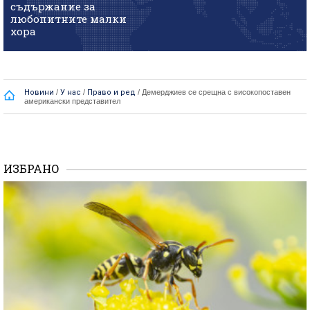
съдържание за
любопитните малки
хора
Новини
/
У нас
/
Право и ред
/
Демерджиев се срещна с високопоставен
американски представител
ИЗБРАНО