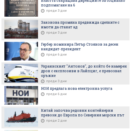
Властта съкращава дирекциите за социално
подпомагане на 6
преди 3 дни
Законова промяна предвижда сделките с
имоти да станат ад
преди 3 дни
Гербер номинира Петър Стоянов за десен
кандидат-президент
преди 6 дни
Украинският "Антонов", до който бе намерен
дрон с експлозиви в Лайпциг, е превозвал
оръжие
преди 3 дни
НОИ предлага нова електронна услуга
преди 6 дни
Китай започва редовни контейнерни
превози до Европа по Северния морски път
преди 2 дни