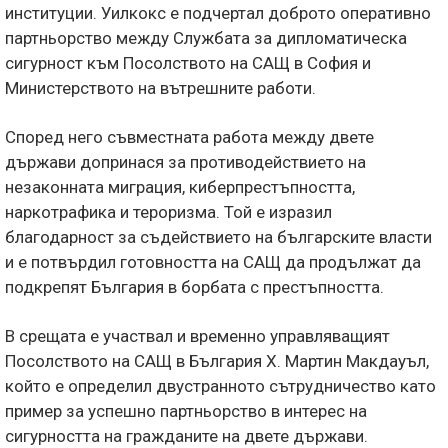
институции. Уилкокс е подчертал доброто оперативно
партньорство между Службата за дипломатическа
сигурност към Посолството на САЩ в София и
Министерството на вътрешните работи.
Според него съвместната работа между двете
държави допринася за противодействието на
незаконната миграция, киберпрестъпността,
наркотрафика и тероризма. Той е изразил
благодарност за съдействието на българските власти
и е потвърдил готовността на САЩ да продължат да
подкрепят България в борбата с престъпността.
В срещата е участвал и временно управляващият
Посолството на САЩ в България Х. Мартин Макдауъл,
който е определил двустранното сътрудничество като
пример за успешно партньорство в интерес на
сигурността на гражданите на двете държави.