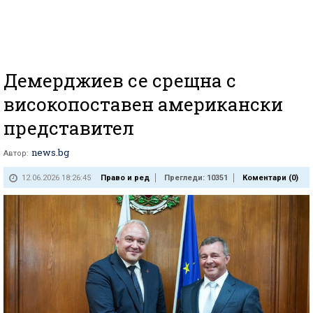
Демерджиев се срещна с
високопоставен американски
представител
news.bg
Автор:
12.06.2026 18:26:45
Право и ред
Прегледи: 10351
Коментари (
0
)