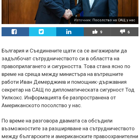
Източник:
Посолство на САЩ у нас
9
6
България и Съединените щати са се ангажирали да
задълбочат сътрудничеството си в областта на
правоприлагането и сигурността. Това стана ясно по
време на среща между министъра на вътрешните
работи Иван Демерджиев и помощник-държавния
секретар на САЩ по дипломатическата сигурност Тод
Уилкокс. Информацията бе разпространена от
Американското посолство у нас.
По време на разговора двамата са обсъдили
възможностите за разширяване на сътрудничеството
между българските и американските правоохранителни