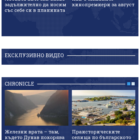
задължително да носим
кинопремиери за август
със себе си в планината
ЕКСКЛУЗИВНО ВИДЕО
CHRONICLE
Железни врата – там,
Праисторическите
където Дунав покорява
селища по българското