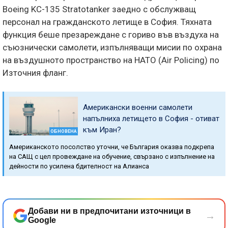
Boeing KC-135 Stratotanker заедно с обслужващ
персонал на гражданското летище в София. Тяхната
функция беше презареждане с гориво във въздуха на
съюзнически самолети, изпълняващи мисии по охрана
на въздушното пространство на НАТО (Air Policing) по
Източния фланг.
Американски военни самолети
напълниха летището в София - отиват
към Иран?
ОБНОВЕНА
Американското посолство уточни, че България оказва подкрепа
на САЩ с цел провеждане на обучение, свързано с изпълнение на
дейности по усилена бдителност на Алианса
Добави ни в предпочитани източници в
→
Google