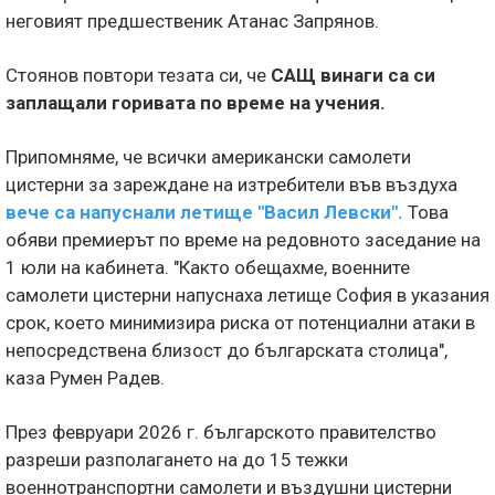
неговият предшественик Атанас Запрянов.
Стоянов повтори тезата си, че
САЩ винаги са си
заплащали горивата по време на учения.
Припомняме, че всички американски самолети
цистерни за зареждане на изтребители във въздуха
вече са напуснали летище "Васил Левски".
Това
обяви премиерът по време на редовното заседание на
1 юли на кабинета. "Както обещахме, военните
самолети цистерни напуснаха летище София в указания
срок, което минимизира риска от потенциални атаки в
непосредствена близост до българската столица",
каза Румен Радев.
През февруари 2026 г. българското правителство
разреши разполагането на до 15 тежки
военнотранспортни самолети и въздушни цистерни