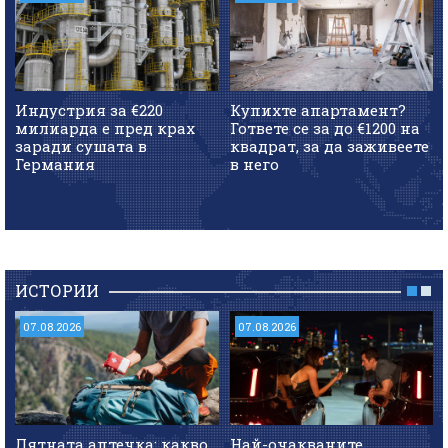
Индустрия за €220
Купихте апартамент?
милиарда е пред крах
Гответе се за до €1200 на
заради сушата в
квадрат, за да заживеете
Германия
в него
ИСТОРИИ
07.08.2026
07.08.2026
Лятната аптечка: какво
Най-очакваните