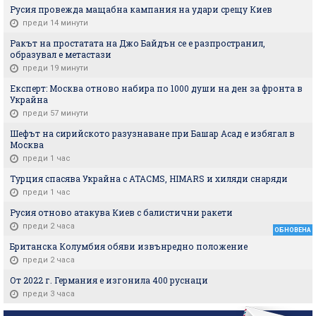
Русия провежда мащабна кампания на удари срещу Киев
преди 14 минути
Ракът на простатата на Джо Байдън се е разпространил,
образувал е метастази
преди 19 минути
Експерт: Москва отново набира по 1000 души на ден за фронта в
Украйна
преди 57 минути
Шефът на сирийското разузнаване при Башар Асад е избягал в
Москва
преди 1 час
Турция спасява Украйна с ATACMS, HIMARS и хиляди снаряди
преди 1 час
Русия отново атакува Киев с балистични ракети
преди 2 часа
ОБНОВЕНА
Британска Колумбия обяви извънредно положение
преди 2 часа
От 2022 г. Германия е изгонила 400 руснаци
преди 3 часа