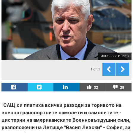
Източник:
БГНЕС
1
от
3
32
28
"САЩ си платиха всички разходи за горивото на
военнотранспортните самолети и самолетите -
цистерни на американските Военновъздушни сили,
разположени на Летище "Васил Левски" - София, за