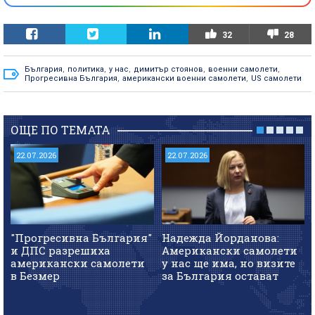
32
28
България
,
политика
,
у нас
,
димитър стоянов
,
военни самолети
,
Прогресивна България
,
американски военни самолети
,
US самолети
ОЩЕ ПО ТЕМАТА
22.07.2026
22.07.2026
"Прогресивна България"
Надежда Йорданова:
и ДПС разрешиха
Американски самолети
американски самолети
у нас ще има, но визите
в Безмер
за България остават