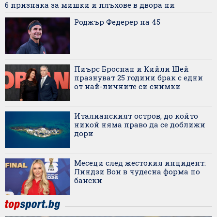
6 признака за мишки и плъхове в двора ни
Роджър Федерер на 45
Пиърс Броснан и Кийли Шей
празнуват 25 години брак с едни
от най-личните си снимки
Италианският остров, до който
никой няма право да се доближи
дори
Месеци след жестокия инцидент:
Линдзи Вон в чудесна форма по
бански