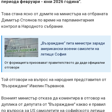
периода февруари - юни 2026 година".
Това стана ясно от думите на министъра на отбраната
Димитър Стоянов по време на парламентарния
контрол в Народното събрание.
„Възраждане“ пита министри заради
американски военни самолети на
летище София
От формацията призовават правителството да даде официални
отговори
Той отговори на въпрос на народния представител от
"Възраждане" Ивелин Първанов.
Вонният министър отказа да коментира в отговор на
дуплика от депутата от "Възраждане" какво е правил
по въпроса за US самолетите на софийското летище