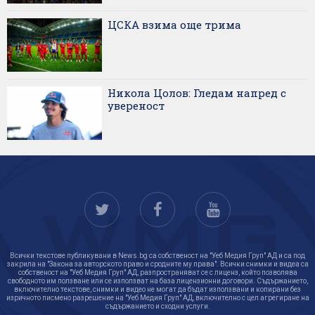
ЦСКА взима още трима
Никола Цолов: Гледам напред с
увереност
Всички текстове публикувани в News.bg са собственост на "Уеб Медия Груп" АД и са под
закрила на "Закона за авторското право и сродните му права". Всички снимки и видеа са
собственост на "Уеб Медия Груп" АД, разпространяват се с лиценз, който позволява
свободното им ползване или се използват на база лицензионни договори. Съдържанието,
включително текстове, снимки и видео не могат да бъдат използвани и копирани без
изричното писмено разрешение на "Уеб Медия Груп" АД, включително с цел агрегиране на
съдържанието и сходни услуги.