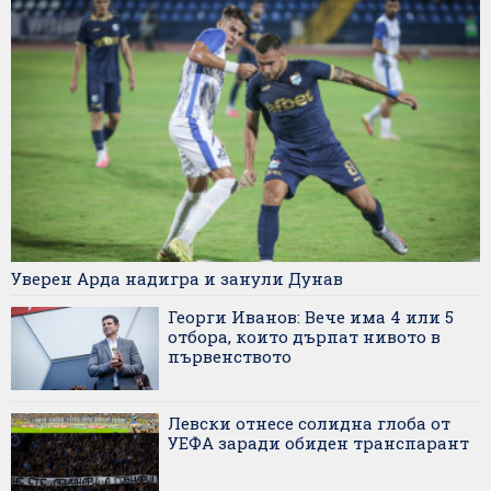
Уверен Арда надигра и занули Дунав
Георги Иванов: Вече има 4 или 5
отбора, които дърпат нивото в
първенството
Левски отнесе солидна глоба от
УЕФА заради обиден транспарант