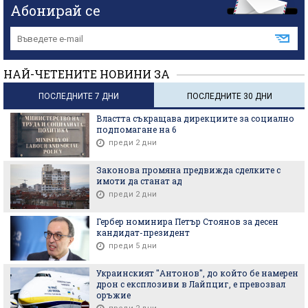
Абонирай се
НАЙ-ЧЕТЕНИТЕ НОВИНИ ЗА
ПОСЛЕДНИТЕ 7 ДНИ
ПОСЛЕДНИТЕ 30 ДНИ
Властта съкращава дирекциите за социално
подпомагане на 6
преди 2 дни
Законова промяна предвижда сделките с
имоти да станат ад
преди 2 дни
Гербер номинира Петър Стоянов за десен
кандидат-президент
преди 5 дни
Украинският "Антонов", до който бе намерен
дрон с експлозиви в Лайпциг, е превозвал
оръжие