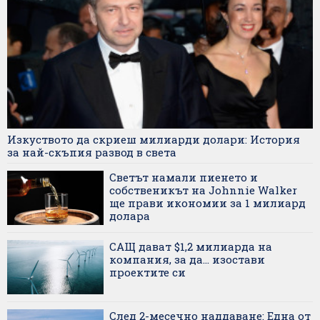
Изкуството да скриеш милиарди долари: История
за най-скъпия развод в света
Светът намали пиенето и
собственикът на Johnnie Walker
ще прави икономии за 1 милиард
долара
САЩ дават $1,2 милиарда на
компания, за да... изостави
проектите си
След 2-месечно наддаване: Една от