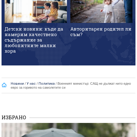
Детски новини: къде да
Авторитарен родител ли
намерим качествено
съм?
съдържание за
любопитните малки
хора
Новини
/
У нас
/
Политика
/
Военният министър: САЩ не дължат нито едно
евро за горивото на самолетите си
ИЗБРАНО