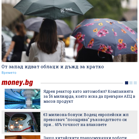
От запад идват облаци и дъжд за кратко
Времето
Ядрен реактор като автомобил? Компанията
за $6 милиарда, която иска да превърне АЕЦ в
масов продукт
€3 милиона бонуси: Водещ европейски жп
превозвач "поощрява" ръководството си
при... 65% точност на влаковете
Защо китайските прахосмукачки роботи