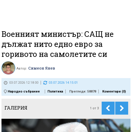
Военният министър: САЩ не
дължат нито едно евро за
горивото на самолетите си
Симеон Янев
Автор:
03.07.2026 12:18:00
03.07.2026 14:15:01
Народно събрание
Политика
Прегледи: 58878
Коментари (
0
)
ГАЛЕРИЯ
1
от
3