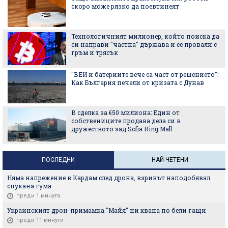
скоро може рязко да поевтинеят
Технологичният милионер, който поиска да
си направи "частна" държава и се провали с
гръм и трясък
"ВЕИ и батериите вече са част от решението":
Как България печели от кризата с Дунав
В сделка за €50 милиона: Един от
собствениците продава дела си в
дружеството зад Sofia Ring Mall
ПОСЛЕДНИ
НАЙ-ЧЕТЕНИ
Няма напрежение в Кардам след дрона, взривът наподобявал
спукана гума
преди 1 минута
Украинският дрон-примамка "Майя" ни хвана по бели гащи
преди 11 минути