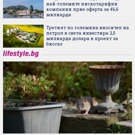
най-големите нискотарифни
компании прие оферта за €6,6
милиарда
Третият по големина вносител на
петрол в света инвестира 2,5
милиарда долара в проект за
биогаз