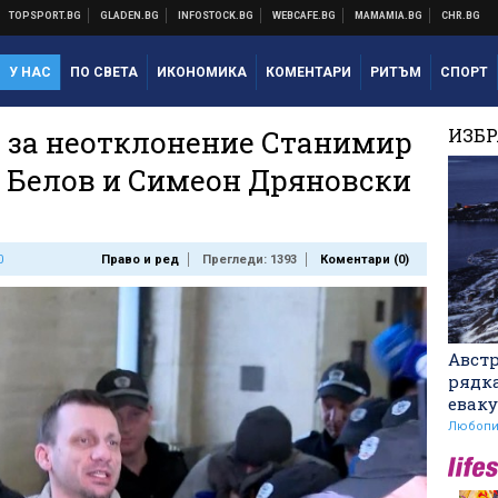
У НАС
ПО СВЕТА
ИКОНОМИКА
КОМЕНТАРИ
РИТЪМ
СПОРТ
 за неотклонение Станимир
ИЗБ
 Белов и Симеон Дряновски
0
Право и ред
Прегледи: 1393
Коментари (
0
)
Авст
рядк
еваку
Любопи