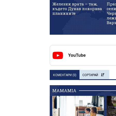
Железни врата – там,
Пра
където Дунав покорява
сел
планините
Чер
лежи
Вар
YouTube
КОМЕНТАРИ (
0
)
СОРТИРАЙ
MAMAMIA