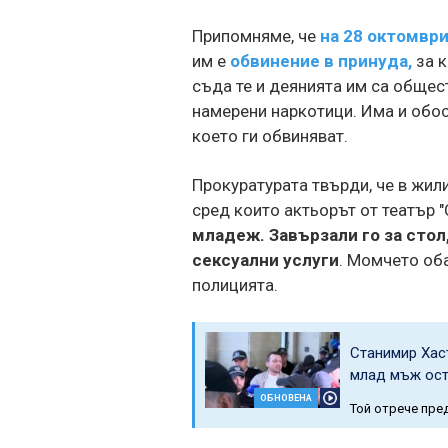
Припомняме, че
на 28 октомври
им е
обвинение в принуда,
за к
съда те и деянията им са общес
намерени наркотици. Има и обос
което ги обвиняват.
Прокуратурата твърди, че в жи
сред които актьорът от театър 
младеж. Завързали го за стол,
сексуални услуги
. Момчето оба
полицията.
Станимир Хас
млад мъж ост
ОБНОВЕНА
Той отрече пре