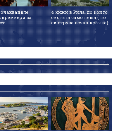
-очакваните
4 хижи в Рила, до които
опремиери за
се стига само пеша ( но
ст
си струва всяка крачка)