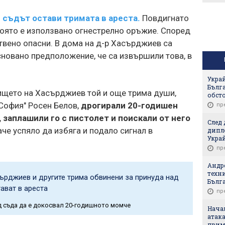
В сделка за €50 милиона:
Един от собствениците
 съдът остави тримата в ареста.
Повдигнато
продава дела си в
дружеството зад Sofia
оято е използвано огнестрелно оръжие. Според
Ring Mall
твено опасни. В дома на д-р Хасърджиев са
новано предположение, че са извършили това, в
Украй
Бълг
лището на Хасърджиев той и още трима души,
обст
"София" Росен Белов,
дрогирали 20-годишен
пр
 заплашили го с пистолет и поискали от него
След 
че успяло да избяга и подало сигнал в
дипл
Укра
пр
Андре
техни
ърджиев и другите трима обвинени за принуда над
Бълг
ават в ареста
пр
д съда да е докосвал 20-годишното момче
Нача
атака
прим