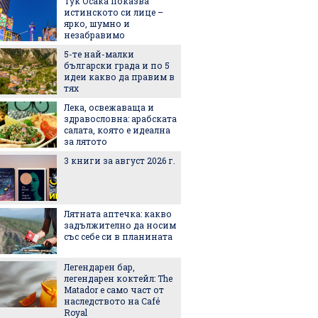
Тук Осака показва
Динав -
истинското си лице –
ярко, шумно и
незабравимо
5-те най-малки
ЦСКА в
български градa и по 5
идеи какво да правим в
тях
Лека, освежаваща и
Никола
здравословна: арабската
напред 
салата, която е идеална
за лятото
3 книги за август 2026 г.
Манчес
милион
Лятната аптечка: какво
Аржент
задължително да носим
подкре
със себе си в планината
Инфан
Легендарен бар,
Формул
легендарен коктейл: The
увелич
Matador е само част от
спринт
наследството на Café
състеза
Royal
година