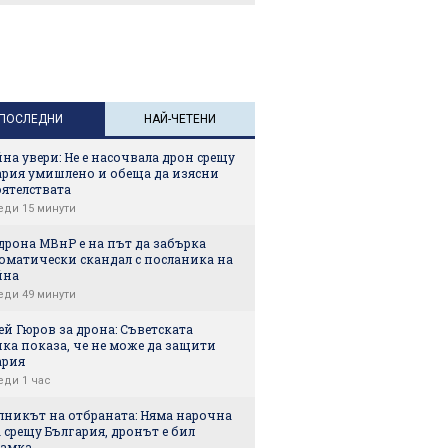
ПОСЛЕДНИ
НАЙ-ЧЕТЕНИ
на увери: Не е насочвала дрон срещу
ария умишлено и обеща да изясни
оятелствата
еди 15 минути
дрона МВнР е на път да забърка
оматически скандал с посланика на
йна
еди 49 минути
й Гюров за дрона: Съветската
ка показа, че не може да защити
ария
еди 1 час
лникът на отбраната: Няма нарочна
 срещу България, дронът е бил
амка