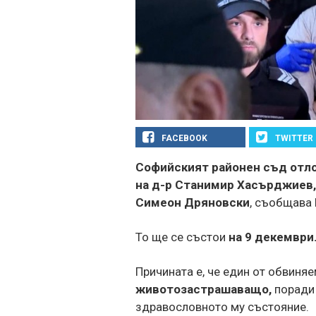
Динав - Арда
ЦСКА взима
Никола Цоло
напред с уве
FACEBOOK
TWITTER
Манчестър С
Софийският районен съд отло
милиона за 
на д-р Станимир Хасърджиев
Симеон Дряновски
, съобщава 
Аржентина 
подкрепата 
Инфантино
То ще се състои
на 9 декември
Формула 1 п
Причината е, че един от обвиня
увеличена б
спринтовит
животозастрашаващо,
поради 
състезания 
здравословното му състояние.
година