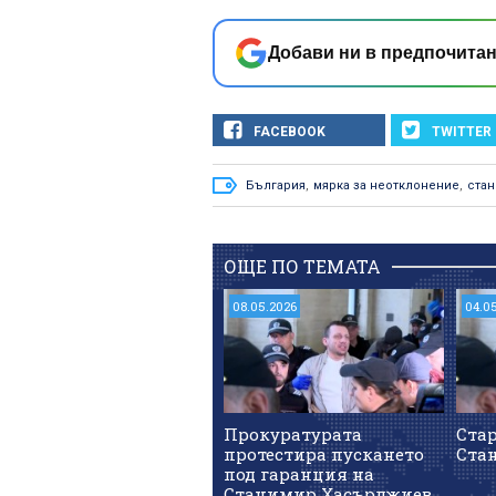
Добави ни в предпочитан
FACEBOOK
TWITTER
България
,
мярка за неотклонение
,
ста
ОЩЕ ПО ТЕМАТА
08.05.2026
04.0
Прокуратурата
Ста
протестира пускането
Ста
под гаранция на
Станимир Хасърджиев