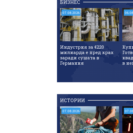
БИЗНЕС
07.08.2026
06.0
Индустрия за €220
Куп
милиарда е пред крах
Готв
заради сушата в
квад
Германия
в не
ИСТОРИИ
07.08.2026
07.0