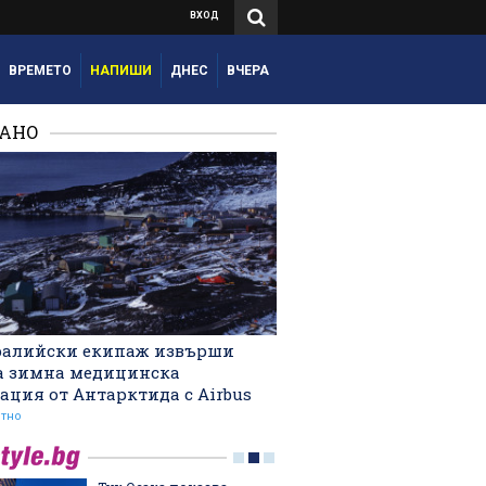
ВХОД
ВРЕМЕТО
НАПИШИ
ДНЕС
ВЧЕРА
РАНО
ралийски екипаж извърши
а зимна медицинска
ация от Антарктида с Airbus
тно