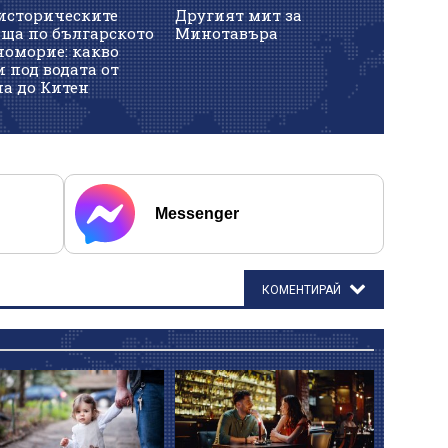
историческите
Другият мит за
ища по българското
Минотавъра
номорие: какво
 под водата от
на до Китен
Messenger
КОМЕНТИРАЙ