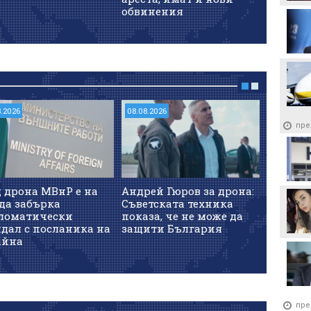
пр
обвинения
8.2026
08.08.2026
08.08.202
пре
 дрона МВнР е на
Андрей Гюров за дрона:
Първо 
да забърка
Съветската техника
мястото
ломатически
показа, че не може да
дрона
дал с посланика на
защити България
айна
пре