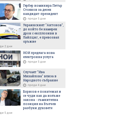
еди 3 часа
обвинения
Гербер номинира Петър
Стоянов за десен
кандидат-президент
преди 5 дни
Украинският "Антонов",
до който бе намерен
дрон с експлозиви в
Лайпциг, е превозвал
6
08.08.2026
08.08.2026
оръжие
ди 2 дни
НОИ предлага нова
електронна услуга
преди 5 дни
заключение от
Нейнски: Къде е
Опозицият
Случаят "Ива
 на взрива на
"сляпата зона" и защо
притесни о
Михайлова" влиза в
дронът не е бил засечен
Случайност
Народното събрание
навреме?
удар и ра
преди 4 дни
Кремъл на
Борисов е понатежал и
бойното п
се чуди как да излъже
закона - съмнителна
позиция на Вълчев
разбуни духовете
ди 5 дни