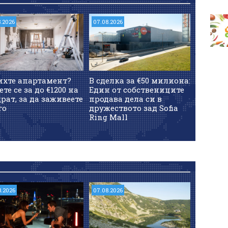
8.2026
07.08.2026
ихте апартамент?
В сделка за €50 милиона:
ете се за до €1200 на
Един от собствениците
рат, за да заживеете
продава дела си в
го
дружеството зад Sofia
Ring Mall
8.2026
07.08.2026