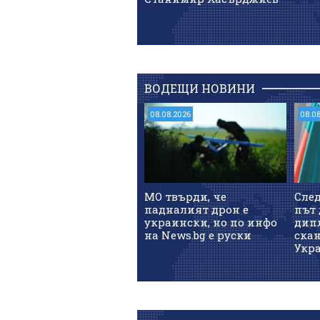
ВОДЕЩИ НОВИНИ
08.08.2026
08.0
МО твърди, че
След
падналият дрон е
път 
украински, но по инфо
дип
на News.bg e руски
скан
Укр