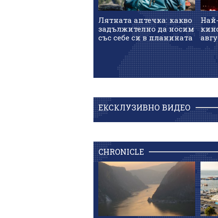
Лятната аптечка: какво
Най
задължително да носим
кин
със себе си в планината
авгу
ЕКСКЛУЗИВНО ВИДЕО
CHRONICLE