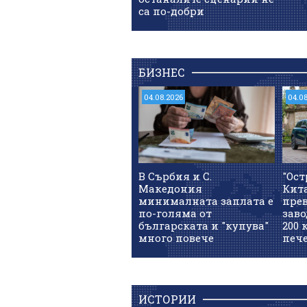
са по-добри
БИЗНЕС
04.08.2026
04.0
В Сърбия и С.
"Ост
Македония
Кит
минималната заплата е
прев
по-голяма от
заво
българската и "купува"
200 
много повече
печ
ИСТОРИИ