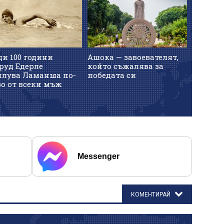
и 100 години
Ашока — завоевателят,
руд Едерле
който съжалява за
плува Ламанша по-
победата си
о от всеки мъж
Messenger
КОМЕНТИРАЙ