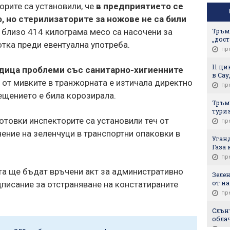
орите са установили, че
в предприятието се
 но стерилизаторите за ножове не са били
Тръм
 близо 414 килограма месо са насочени за
„дост
тка преди евентуална употреба.
пр
11 ци
дица проблеми със санитарно-хигиенните
в Са
а от мивките в транжорната е изтичала директно
пр
мещението е била корозирала.
Тръм
тури
отовки инспекторите са установили теч от
пр
нение на зеленчуци в транспортни опаковки в
Уган
Газа 
пр
та ще бъдат връчени акт за административно
Зеле
от на
писание за отстраняване на констатираните
пр
Слънч
обла
пр