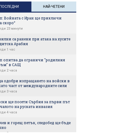
носене
ПОСЛЕДНИ
НАЙ-ЧЕТЕНИ
п: Войната с Иран ще приключи
а скоро“
еди 23 минути
вилни са ранени при атака на хусите
удитска Арабия
еди 1 час
п опитва да ограничи "родилния
зъм" в САЩ
еди 2 часа
да одобри изпращането на войски в
като част от международните сили
еди 3 часа
нски ще посети Сърбия за първи път
чалото на руската инвазия
еди 4 часа
ев и горещ петък, следобед ще бъде
чно
еди 5 часа