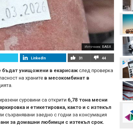
колене!
Левски преминава в
съвсем друга финансова
орбита, ако отстрани
Кайрат
Смут в лагера на Арсенал
Източник:
БАБХ
LinkedIn
31
44
Трудният съперник на
ЦСКА - що за отбор е
ще бъдат унищожени в екарисаж
след проверка
Макаби Тел Авив?
пасност на храните
в месокомбинат в
Левски харесал
цията.
голмайстора на Лига на
конференциите, но се
разминал с трансфер
мразени суровини са открити
6,78 тона месни
Стотици посрещнаха
ркировка и етикетировка, както и с изтекъл
Мохамед Салах в Турция
или съхранявани заедно с годни за консумация
рани за домашни любимци с изтекъл срок.