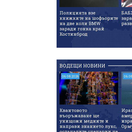
Полицията взе
БАБ
книжките на шофьорите
зара
на две коли BMW
раз
заради гонка край
Костинброд
ВОДЕЩИ НОВИНИ
06.08.2026
06.0
Квантовото
Иран
въоръжаване ще
аме
унищожи медиите и
изра
направи знанието лукс,
Орм
останалите сценарии не