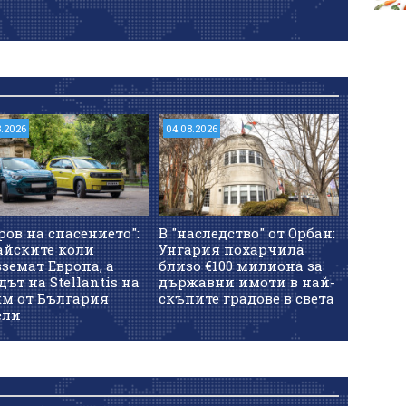
8.2026
04.08.2026
ров на спасението":
В "наследство" от Орбан:
айските коли
Унгария похарчила
земат Европа, а
близо €100 милиона за
дът на Stellantis на
държавни имоти в най-
км от България
скъпите градове в света
ели