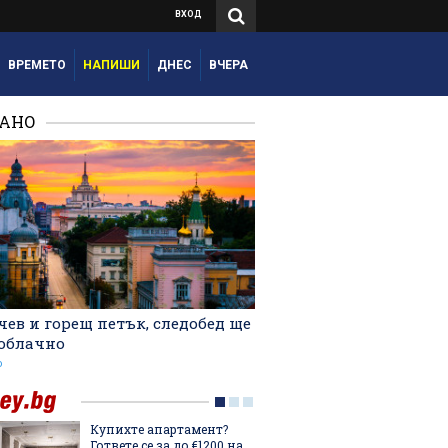
ВХОД
ВРЕМЕТО
НАПИШИ
ДНЕС
ВЧЕРА
РАНО
ев и горещ петък, следобед ще
 облачно
о
Купихте апартамент?
Мартин
Гответе се за до €1200 на
българ