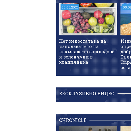
05.08.2026
05.0
Пет недостатъка на
Изн
използването на
опре
чекмеджето за плодове
доб
и зеленчуци в
Бъл
хладилника
Trip
оста
ЕКСКЛУЗИВНО ВИДЕО
CHRONICLE