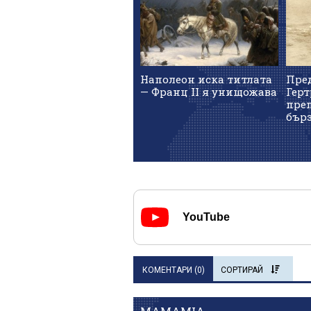
Наполеон иска титлата
Пред
— Франц II я унищожава
Герт
пре
бърз
YouTube
КОМЕНТАРИ (
0
)
СОРТИРАЙ