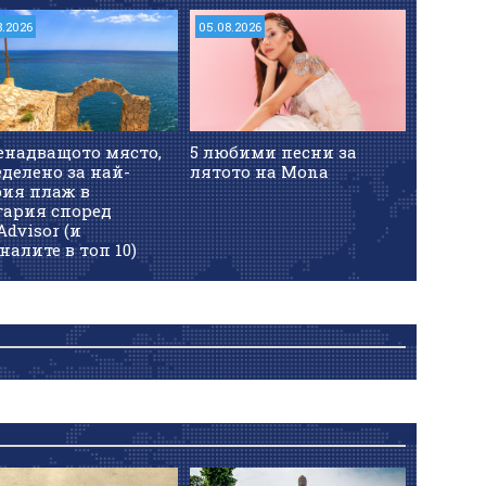
8.2026
05.08.2026
енадващото място,
5 любими песни за
делено за най-
лятото на Mona
рия плаж в
гария според
Advisor (и
налите в топ 10)