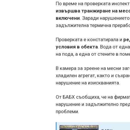
По време на проверката инспект
извършва транжиране на месо,
включени
. Заради нарушението
задължителна термична прерабо
Проверката е констатирала и
ре
условия в обекта
. Вода от едн
на пода, а една от стените в по
В камера за зреене на месни заг
хладилен агрегат, както и съхра
нарушение на изискванията.
От БАБХ съобщиха, че на фирма
нарушение и задължително пред
проблеми.