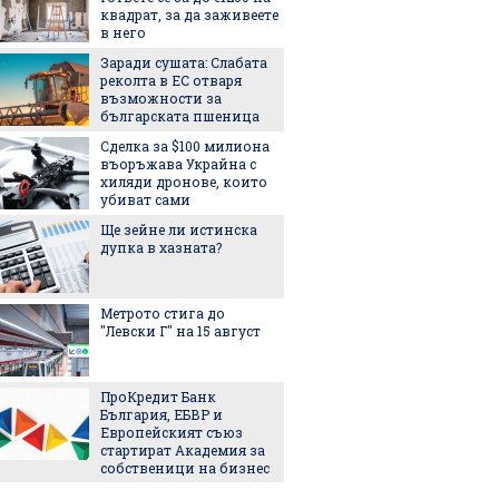
квадрат, за да заживеете
Halfbik
в него
сме на 
тясна 
Заради сушата: Слабата
конкуренция"
реколта в ЕС отваря
"Желира
възможности за
тенден
българската пшеница
превзе
Сделка за $100 милиона
аксесо
въоръжава Украйна с
Това л
хиляди дронове, които
начин 
убиват сами
цареви
Ще зейне ли истинска
дупка в хазната?
След и
Кънчев
обвиня
Метрото стига до
най-лес
"Левски Г" на 15 август
грешни
Испанс
престо
ПроКредит Банк
принце
България, ЕБВР и
каквато
Европейският съюз
виждал
стартират Академия за
Колко 
собственици на бизнес
ни мож