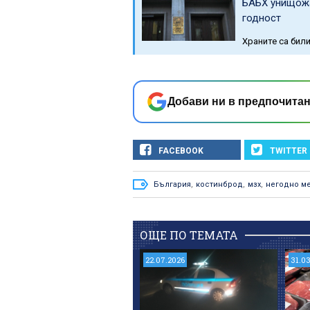
БАБХ унищожа
годност
Храните са бил
Добави ни в предпочитан
FACEBOOK
TWITTER
България
,
костинброд
,
мзх
,
негодно м
ОЩЕ ПО ТЕМАТА
22.07.2026
31.0