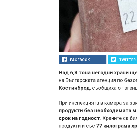
FACEBOOK
TWITTER
Над 6,8 тона негодни храни 
на Българската агенция по безо
Костинброд
, съобщиха от аген
При инспекцията в камера за за
продукти без необходимата ма
срок на годност
. Храните са б
продукти и със
77 килограма х