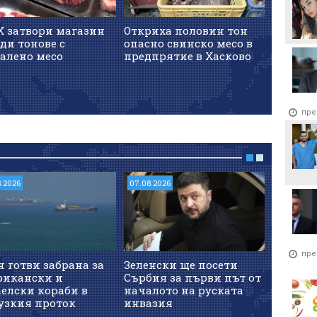
Х затвори магазин
Откриха половин тон
БАБХ с
ди тонове с
опасно свинско месо в
работат
валено месо
предпрятие в Хасково
месоко
пре
8.2026
07.08.2026
06.08.202
пре
 готви забрана за
Зеленски ще посети
Взе ли 
рикански и
Сърбия за първи път от
от щурм
елски кораби в
началото на руската
узкия проток
инвазия