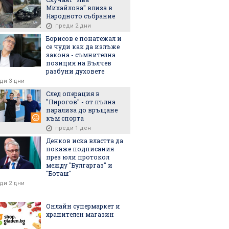
Михайлова" влиза в
Народното събрание
пря частично
"Икономическа
БАБХ се на
преди 2 дни
а на
полиция" спря пускане
тона негод
Борисов е понатежал и
мбинат в Свищов
на пазара на 19 т
суровини 
се чуди как да излъже
негодно за консумация
месокомби
закона - съмнителна
пилешко
Свиленгра
позиция на Вълчев
разбуни духовете
ди 3 дни
След операция в
"Пирогов" - от пълна
парализа до връщане
към спорта
преди 1 ден
6
06.08.2026
06.08.2026
Денков иска властта да
покаже подписания
през юли протокол
между "Булгаргаз" и
"Боташ"
ди 2 дни
си Европа поука
Членовете за новия ВСС
Разследват
а на Сеута?
никнат като гъби:
бившата п
Онлайн супермаркет и
Предложиха още един
Украйна в
хранителен магазин
прокурор