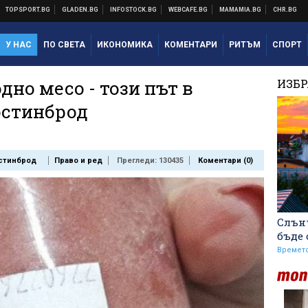
У НАС
ПО СВЕТА
ИКОНОМИКА
КОМЕНТАРИ
РИТЪМ
СПОРТ
дно месо - този път в
ИЗБ
остинброд
стинброд
Право и ред
Прегледи: 130435
Коментари (
0
)
Слънч
бъде
Времет
Макаби Тел Авив срещу
ЦСКА, "жълтите" на