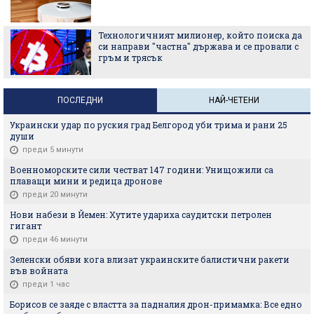
Технологичният милионер, който поиска да
си направи "частна" държава и се провали с
гръм и трясък
ПОСЛЕДНИ
НАЙ-ЧЕТЕНИ
Украински удар по руския град Белгород уби трима и рани 25
души
преди 5 минути
Военноморските сили честват 147 години: Унищожили са
плаващи мини и редица дронове
преди 20 минути
Нови набези в Йемен: Хутите удариха саудитски петролен
гигант
преди 46 минути
Зеленски обяви кога влизат украинските балистични ракети
във войната
преди 1 час
Борисов се заяде с властта за падналия дрон-примамка: Все едно