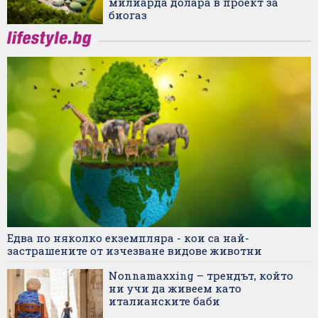
милиарда долара в проект за
биогаз
Едва по няколко екземпляра - кои са най-
застрашените от изчезване видове животни
Nonnamaxxing – трендът, който
ни учи да живеем като
италианските баби