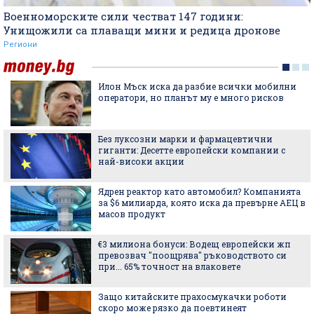
Военноморските сили честват 147 години:
Унищожили са плаващи мини и редица дронове
Региони
Илон Мъск иска да разбие всички мобилни
оператори, но планът му е много рисков
Без луксозни марки и фармацевтични
гиганти: Десетте европейски компании с
най-високи акции
Ядрен реактор като автомобил? Компанията
за $6 милиарда, която иска да превърне АЕЦ в
масов продукт
€3 милиона бонуси: Водещ европейски жп
превозвач "поощрява" ръководството си
при... 65% точност на влаковете
Защо китайските прахосмукачки роботи
скоро може рязко да поевтинеят