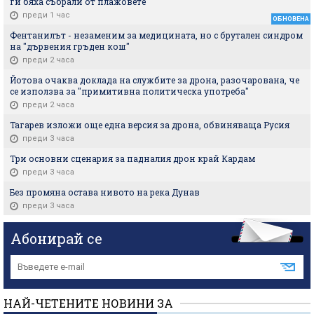
ги бяха събрали от плажовете
преди 1 час
ОБНОВЕНА
Фентанилът - незаменим за медицината, но с брутален синдром
на "дървения гръден кош"
преди 2 часа
Йотова очаква доклада на службите за дрона, разочарована, че
се използва за "примитивна политическа употреба"
преди 2 часа
Тагарев изложи още една версия за дрона, обвиняваща Русия
преди 3 часа
Три основни сценария за падналия дрон край Кардам
преди 3 часа
Без промяна остава нивото на река Дунав
преди 3 часа
Абонирай се
НАЙ-ЧЕТЕНИТЕ НОВИНИ ЗА