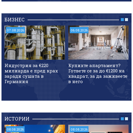
БИЗНЕС
07.08.2026
06.08.2026
Индустрия за €220
Купихте апартамент?
милиарда е пред крах
Гответе се за до €1200 на
заради сушата в
квадрат, за да заживеете
Германия
в него
ИСТОРИИ
08.08.2026
08.08.2026