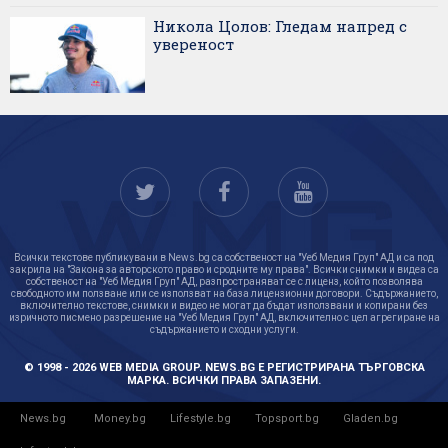
Никола Цолов: Гледам напред с
увереност
Всички текстове публикувани в News.bg са собственост на "Уеб Медия Груп" АД и са под
закрила на "Закона за авторското право и сродните му права". Всички снимки и видеа са
собственост на "Уеб Медия Груп" АД, разпространяват се с лиценз, който позволява
свободното им ползване или се използват на база лицензионни договори. Съдържанието,
включително текстове, снимки и видео не могат да бъдат използвани и копирани без
изричното писмено разрешение на "Уеб Медия Груп" АД, включително с цел агрегиране на
съдържанието и сходни услуги.
© 1998 - 2026 WEB MEDIA GROUP. NEWS.BG Е РЕГИСТРИРАНА ТЪРГОВСКА
МАРКА. ВСИЧКИ ПРАВА ЗАПАЗЕНИ.
News.bg
Money.bg
Lifestyle.bg
Topsport.bg
Gladen.bg