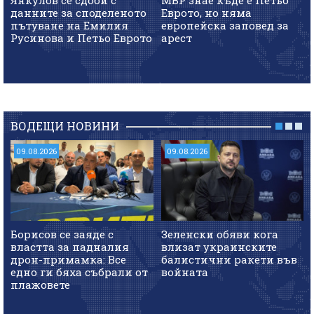
данните за споделеното
Еврото, но няма
пътуване на Емилия
европейска заповед за
Русинова и Петьо Еврото
арест
ВОДЕЩИ НОВИНИ
09.08.2026
09.08.2026
Борисов се заяде с
Зеленски обяви кога
властта за падналия
влизат украинските
дрон-примамка: Все
балистични ракети във
едно ги бяха събрали от
войната
плажовете