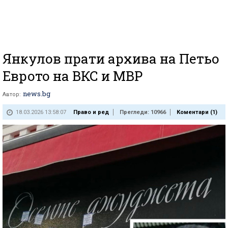
Янкулов прати архива на Петьо
Еврото на ВКС и МВР
news.bg
Автор:
18.03.2026 13:58:07
Право и ред
Прегледи: 10966
Коментари (
1
)