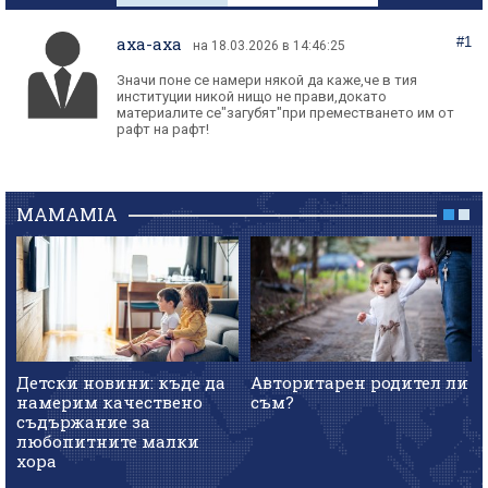
axa-axa
#1
на 18.03.2026 в 14:46:25
Значи поне се намери някой да каже,че в тия
институции никой нищо не прави,докато
материалите се"загубят"при преместването им от
рафт на рафт!
MAMAMIA
Детски новини: къде да
Авторитарен родител ли
намерим качествено
съм?
съдържание за
любопитните малки
хора