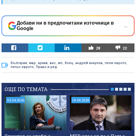
Добави ни в предпочитани източници в
→
Google
28
22
България
,
мвр
,
архив
,
вкс
,
мп
,
боец
,
андрей янкулов
,
пепи еврото
,
петьо еврото
,
Право и ред
ОЩЕ ПО ТЕМАТА
02.04.2026
19.06.2026
Янкулов се сдоби с
МВР знае къде е Петьо