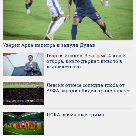
Уверен Арда надигра и занули Дунав
Георги Иванов: Вече има 4 или 5
отбора, които дърпат нивото в
първенството
Левски отнесе солидна глоба от
УЕФА заради обиден транспарант
ЦСКА взима още трима