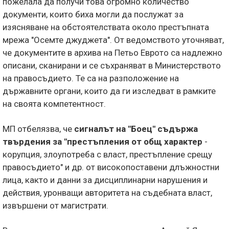
пожелала да получи това огромно количество
документи, които биха могли да послужат за
изясняване на обстоятелствата около престъпната
мрежа "Осемте джуджета". От ведомството уточняват,
че документите в архива на Петьо Еврото са надлежно
описани, сканирани и се съхраняват в Министерството
на правосъдието. Те са на разположение на
държавните органи, които да ги изследват в рамките
на своята компетентност.
МП отбелязва, че
сигналът на "Боец" съдържа
твърдения за "престъпления от общ характер
-
корупция, злоупотреба с власт, престъпление срещу
правосъдието" и др. от високопоставени длъжностни
лица, както и данни за дисциплинарни нарушения и
действия, уронващи авторитета на съдебната власт,
извършени от магистрати.