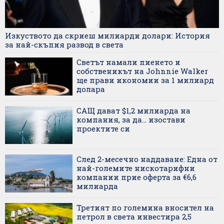
Изкуството да скриеш милиарди долари: История
за най-скъпия развод в света
Светът намали пиенето и
собственикът на Johnnie Walker
ще прави икономии за 1 милиард
долара
САЩ дават $1,2 милиарда на
компания, за да... изостави
проектите си
След 2-месечно наддаване: Една от
най-големите нискотарифни
компании прие оферта за €6,6
милиарда
Третият по големина вносител на
петрол в света инвестира 2,5