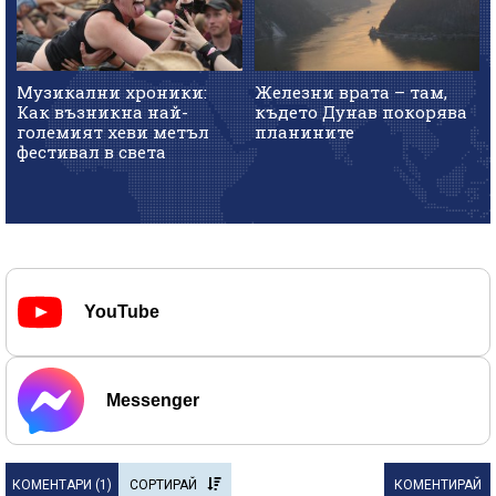
Музикални хроники:
Железни врата – там,
Как възникна най-
където Дунав покорява
големият хеви метъл
планините
фестивал в света
YouTube
Messenger
КОМЕНТАРИ (
1
)
СОРТИРАЙ
КОМЕНТИРАЙ