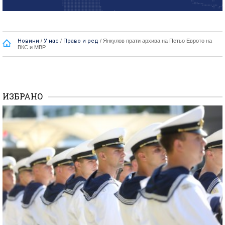
Новини
/
У нас
/
Право и ред
/
Янкулов прати архива на Петьо Еврото на
ВКС и МВР
ИЗБРАНО