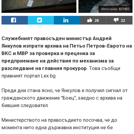
Източник:
БГНЕС
28
22
Служебният правосъден министър Андрей
Янкулов изпрати архива на Петьо Петров-Еврото на
ВКС и МВР за проверка и преценка за
предприемане на действия по механизма за
разследване на главния прокурор
. Това съобщи
правният портал Lex.bg.
Преди дни стана ясно, че Янкулов е получил сигнал от
гражданското движение "Боец", заедно с архива на
бившия следовател.
Министерството на правосъдието посочва, че до
момента нито една държавна институция не бе