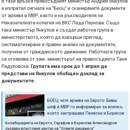
В тази връзка правосъдният министър Андрей Янкулов
е изпратил сигнала на "Беоц" и сканираните документи
от архива в МВР, както и на ръководителя на
Наказателната колегия на ВКС Лада Паунова. Също
така министър Янкулов е създал работна група в
министерството, която да извърши преглед,
систематизиране и правен анализ на документите,
получени от гражданското движение. Работната група
се оглавява от зам.-министърът на правосъдието Таня
Радуловска.
Групата има срок до 1 април да
представи на Янкулов обобщен доклад за
документите.
БОЕЦ чете архива на Еврото: Бивш
шеф в МВР го информирал за всичко,
което застрашава Пеевски и Борисов
Колаборацията на Еврото, Сарафов и Борислав Александров
създава властовия център на "Осемте джуджета"