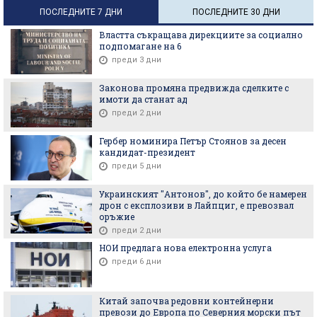
ПОСЛЕДНИТЕ 7 ДНИ
ПОСЛЕДНИТЕ 30 ДНИ
Властта съкращава дирекциите за социално
подпомагане на 6
преди 3 дни
Законова промяна предвижда сделките с
имоти да станат ад
преди 2 дни
Гербер номинира Петър Стоянов за десен
кандидат-президент
преди 5 дни
Украинският "Антонов", до който бе намерен
дрон с експлозиви в Лайпциг, е превозвал
оръжие
преди 2 дни
НОИ предлага нова електронна услуга
преди 6 дни
Китай започва редовни контейнерни
превози до Европа по Северния морски път