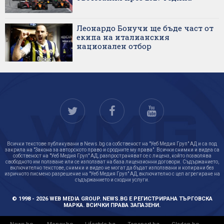
Леонардо Бонучи ще бъде част от
екипа на италианския
национален отбор
Всички текстове публикувани в News.bg са собственост на "Уеб Медия Груп" АД и са под
закрила на "Закона за авторското право и сродните му права". Всички снимки и видеа са
собственост на "Уеб Медия Груп" АД, разпространяват се с лиценз, който позволява
свободното им ползване или се използват на база лицензионни договори. Съдържанието,
включително текстове, снимки и видео не могат да бъдат използвани и копирани без
изричното писмено разрешение на "Уеб Медия Груп" АД, включително с цел агрегиране на
съдържанието и сходни услуги.
© 1998 - 2026 WEB MEDIA GROUP. NEWS.BG Е РЕГИСТРИРАНА ТЪРГОВСКА
МАРКА. ВСИЧКИ ПРАВА ЗАПАЗЕНИ.