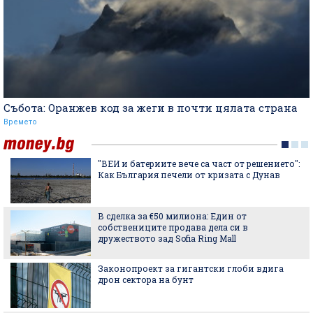
Събота: Оранжев код за жеги в почти цялата страна
Времето
"ВЕИ и батериите вече са част от решението":
Как България печели от кризата с Дунав
В сделка за €50 милиона: Един от
собствениците продава дела си в
дружеството зад Sofia Ring Mall
Законопроект за гигантски глоби вдига
дрон сектора на бунт