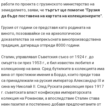
работи по проекта с грузинското министерство на
земеделието, заяви, че
търгът ще помогне "Грузия
да бъде поставена на картата на колекционерите".
Грузия от години се представя като родината на
виното, позовавайки се на археологически
доказателства за непрекъсната винопроизводствена
традиция, датираща отпреди 8000 години.
Сталин, управлявал Съветския съюз от 1924 г. до
смъртта си през 1953 г., е бил известен любител и
колекционер на вина. Сред бутилките в колекцията има
вина от престижни имения в Бордо, които преди това
са принадлежали на руския император Александър III и
сина му Николай II. След Руската революция през 1917
г. съветската власт конфискува императорската
колекция на Романови, а впоследствие Сталин става
неин пазител и постепенно добавя предпочитаните от