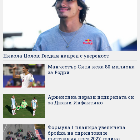
Никола Цолов: Гледам напред с увереност
Манчестър Сити иска 80 милиона
за Родри
Аржентина изрази подкрепата си
за Джани Инфантино
Формула 1 планира увеличена
бройка на спринтовите
състезания през 2027 година