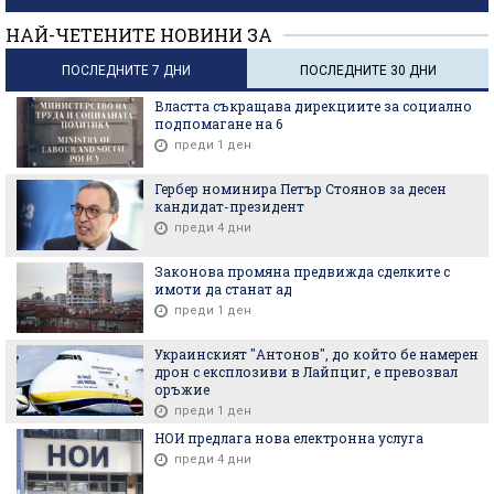
НАЙ-ЧЕТЕНИТЕ НОВИНИ ЗА
ПОСЛЕДНИТЕ 7 ДНИ
ПОСЛЕДНИТЕ 30 ДНИ
Властта съкращава дирекциите за социално
подпомагане на 6
преди 1 ден
Гербер номинира Петър Стоянов за десен
кандидат-президент
преди 4 дни
Законова промяна предвижда сделките с
имоти да станат ад
преди 1 ден
Украинският "Антонов", до който бе намерен
дрон с експлозиви в Лайпциг, е превозвал
оръжие
преди 1 ден
НОИ предлага нова електронна услуга
преди 4 дни