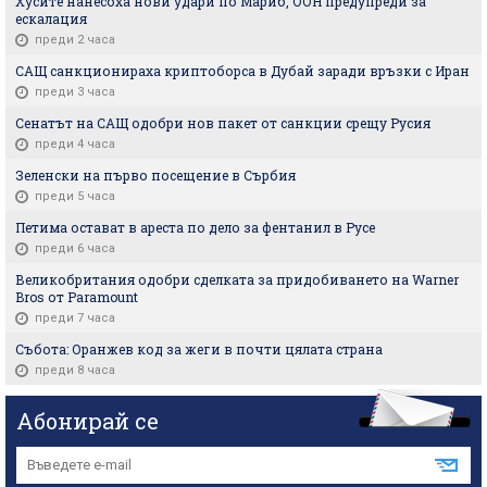
Хусите нанесоха нови удари по Мариб, ООН предупреди за
ескалация
преди 2 часа
САЩ санкционираха криптоборса в Дубай заради връзки с Иран
преди 3 часа
Сенатът на САЩ одобри нов пакет от санкции срещу Русия
преди 4 часа
Зеленски на първо посещение в Сърбия
преди 5 часа
Петима остават в ареста по дело за фентанил в Русе
преди 6 часа
Великобритания одобри сделката за придобиването на Warner
Bros от Paramount
преди 7 часа
Събота: Оранжев код за жеги в почти цялата страна
преди 8 часа
Абонирай се