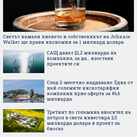
Светът намали пиенето и собственикът на Johnnie
Walker ще прави икономии за 1 милиард долара
САЩ дават $1,2 милиарда на
компания, за да... изостави
проектите си
След 2-месечно наддаване: Една от
най-големите нискотарифни
компании прие оферта за €6,6
милиарда
Третият по големина вносител на
петрол в света инвестира 2,5
милиарда долара в проект за
биогаз