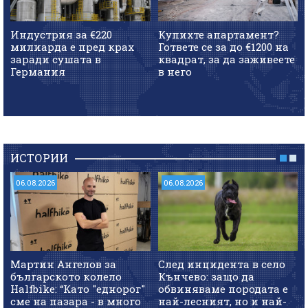
Индустрия за €220
Купихте апартамент?
милиарда е пред крах
Гответе се за до €1200 на
заради сушата в
квадрат, за да заживеете
Германия
в него
ИСТОРИИ
06.08.2026
06.08.2026
Мартин Ангелов за
След инцидента в село
българското колело
Кънчево: защо да
Halfbike: “Като "еднорог"
обвиняваме породата е
сме на пазара - в много
най-лесният, но и най-