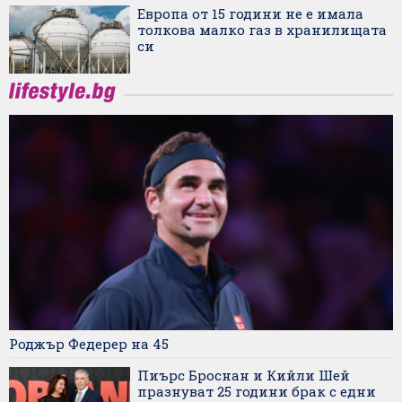
Европа от 15 години не е имала
толкова малко газ в хранилищата
си
Роджър Федерер на 45
Пиърс Броснан и Кийли Шей
празнуват 25 години брак с едни