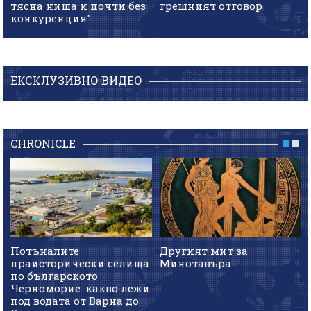
тясна ниша и почти без
грешният отговор
конкуренция"
ЕКСКЛУЗИВНО ВИДЕО
CHRONICLE
Потъналите
Другият мит за
праисторически селища
Минотавъра
по българското
Черноморие: какво лежи
под водата от Варна до