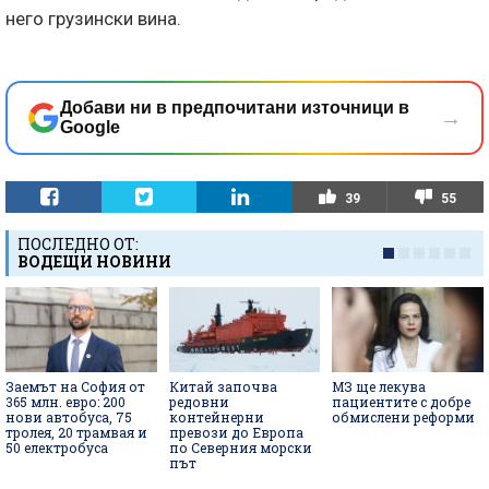
него грузински вина.
Добави ни в предпочитани източници в
→
Google
39
55
ПОСЛЕДНО ОТ:
ВОДЕЩИ НОВИНИ
Заемът на София от
Китай започва
МЗ ще лекува
365 млн. евро: 200
редовни
пациентите с добре
нови автобуса, 75
контейнерни
обмислени реформи
тролея, 20 трамвая и
превози до Европа
50 електробуса
по Северния морски
път