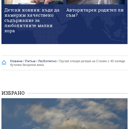
Детски новини: къде да
Авторитарен родител ли
намерим качествено
съм?
съдържание за
любопитните малки
хора
Новини
/
Ритъм
/
Любопитно
/
Грузия отвори резерв на Сталин с 40 хиляди
бутилки безценни вина
ИЗБРАНО