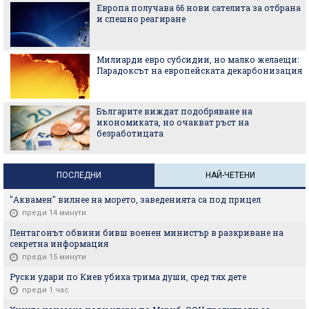
Европа получава 66 нови сателита за отбрана
и спешно реагиране
Милиарди евро субсидии, но малко желаещи:
Парадоксът на европейската декарбонизация
Българите виждат подобряване на
икономиката, но очакват ръст на
безработицата
ПОСЛЕДНИ
НАЙ-ЧЕТЕНИ
"Аквамен" вилнее на морето, заведенията са под прицел
преди 14 минути
Пентагонът обвини бивш военен министър в разкриване на
секретна информация
преди 15 минути
Руски удари по Киев убиха трима души, сред тях дете
преди 1 час