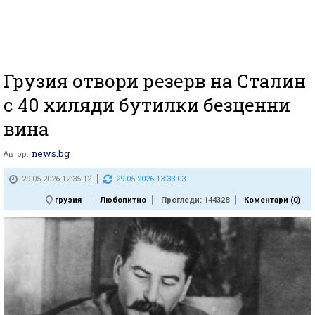
Грузия отвори резерв на Сталин
с 40 хиляди бутилки безценни
вина
news.bg
Автор:
29.05.2026 12:35:12
29.05.2026 13:33:03
грузия
Любопитно
Прегледи: 144328
Коментари (
0
)