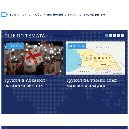
грузия
,
вино
,
любопитно
,
йосиф сталин
,
колекция
,
ритъм
ОЩЕ ПО ТЕМАТА
06.08.2026
24.07.2026
Грузия и Абхазия
Грузия на тъмно след
останаха без ток
мащабна авария