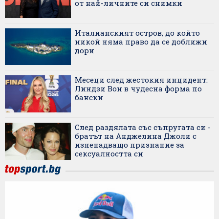
от най-личните си снимки
Италианският остров, до който
никой няма право да се доближи
дори
Месеци след жестокия инцидент:
Линдзи Вон в чудесна форма по
бански
След раздялата със съпругата си -
братът на Анджелина Джоли с
изненадващо признание за
сексуалността си