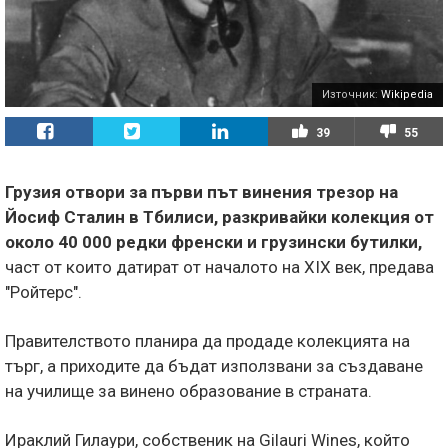
Източник:
Wikipedia
39
55
Грузия отвори за първи път винения трезор на
Йосиф Сталин в Тбилиси, разкривайки колекция от
около 40 000 редки френски и грузински бутилки,
част от които датират от началото на XIX век, предава
"Ройтерс".
Правителството планира да продаде колекцията на
търг, а приходите да бъдат използвани за създаване
на училище за винено образование в страната.
Ираклий Гилаури, собственик на Gilauri Wines, който