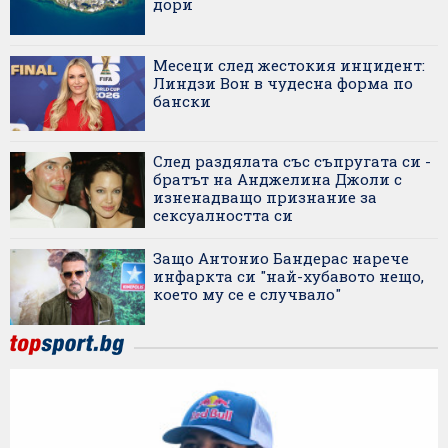
дори
Месеци след жестокия инцидент:
Линдзи Вон в чудесна форма по
бански
След раздялата със съпругата си -
братът на Анджелина Джоли с
изненадващо признание за
сексуалността си
Защо Антонио Бандерас нарече
инфаркта си "най-хубавото нещо,
което му се е случвало"