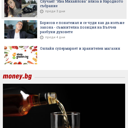
Случаят "Ива Михайлова" влиза в Народното
събрание
преди 3 дни
Борисов е понатежал и се чуди как да излъже
закона - съмнителна позиция на Вълчев
разбуни духовете
преди 4 дни
Онлайн супермаркет и хранителен магазин