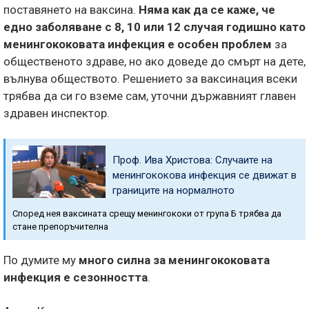
поставянето на ваксина.
Няма как да се каже, че
едно заболяване с 8, 10 или 12 случая годишно като
менингококовата инфекция е особен проблем
за
общественото здраве, но ако доведе до смърт на дете,
вълнува обществото. Решението за ваксинация всеки
трябва да си го вземе сам, уточни държавният главен
здравен инспектор.
Проф. Ива Христова: Случаите на
менингококова инфекция се движат в
границите на нормалното
Според нея ваксината срещу менингококи от група Б трябва да
стане препоръчителна
По думите му
много силна за менингококовата
инфекция е сезонността
.