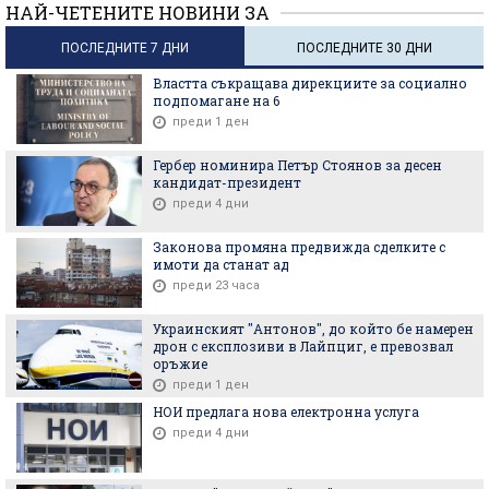
НАЙ-ЧЕТЕНИТЕ НОВИНИ ЗА
ПОСЛЕДНИТЕ 7 ДНИ
ПОСЛЕДНИТЕ 30 ДНИ
Властта съкращава дирекциите за социално
подпомагане на 6
преди 1 ден
Гербер номинира Петър Стоянов за десен
кандидат-президент
преди 4 дни
Законова промяна предвижда сделките с
имоти да станат ад
преди 23 часа
Украинският "Антонов", до който бе намерен
дрон с експлозиви в Лайпциг, е превозвал
оръжие
преди 1 ден
НОИ предлага нова електронна услуга
преди 4 дни