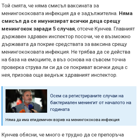
Той смята, че няма смисъл ваксината за
менингококовата инфекция да е задължителна.
Няма
смисъл да се имунизират всички деца срещу
менингокок заради 5 случая
, отсече Кунчев. Главният
държавен здравен инспектор посочи, че е възможно
държавата да покрие средствата за ваксина срещу
менингококовата инфекция. Не трябва да се действа
на база на емоциите, а въз основа на съвсем точна
проверка струва ли си да се покриват всички деца с
нея, призова още веднъж здравният инспектор.
Осем са регистрираните случаи на
бактериален менингит от началото на
годината
Няма да има епидемичен взрив на менингококова инфекция
Кунчев обясни, че много е трудно да се препоръча