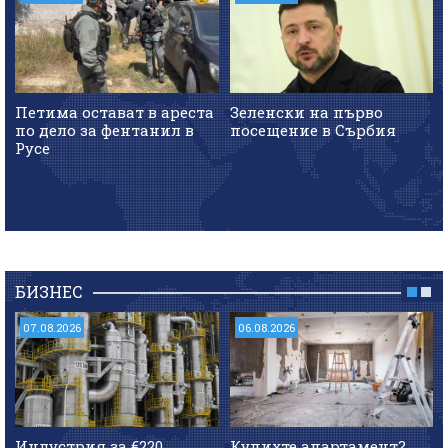
Петима остават в ареста
Зеленски на първо
по дело за фентанил в
посещение в Сърбия
Русе
БИЗНЕС
07.08.2026
06.08.2026
Индустрия за €220
Купихте апартамент?