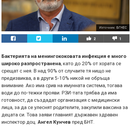
Източник:
БГНЕС
2
1
Бактерията на менингококовата инфекция е много
широко разпространена
, като до 20% от хората се
срещат с нея. В над 90% от случаите тя нищо не
предизвиква, а в други 5-10% никой не обръща
внимание. Ако има срив на имунната система, тогава
води до по-тежки прояви. РЗИ-тата трябва да има
готовност, да създадат организация с медицински
лица, за да се улеснят родителите, закупили ваксина за
децата си. Toва заяви главният държавен здравен
инспектор доц.
Ангел Кунчев
пред БНТ.