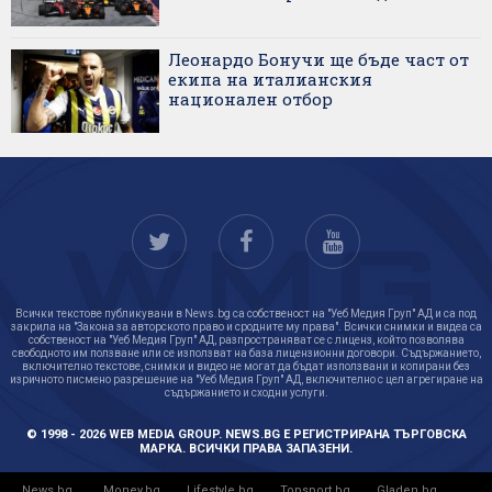
Леонардо Бонучи ще бъде част от
екипа на италианския
национален отбор
Всички текстове публикувани в News.bg са собственост на "Уеб Медия Груп" АД и са под
закрила на "Закона за авторското право и сродните му права". Всички снимки и видеа са
собственост на "Уеб Медия Груп" АД, разпространяват се с лиценз, който позволява
свободното им ползване или се използват на база лицензионни договори. Съдържанието,
включително текстове, снимки и видео не могат да бъдат използвани и копирани без
изричното писмено разрешение на "Уеб Медия Груп" АД, включително с цел агрегиране на
съдържанието и сходни услуги.
© 1998 - 2026 WEB MEDIA GROUP. NEWS.BG Е РЕГИСТРИРАНА ТЪРГОВСКА
МАРКА. ВСИЧКИ ПРАВА ЗАПАЗЕНИ.
News.bg
Money.bg
Lifestyle.bg
Topsport.bg
Gladen.bg