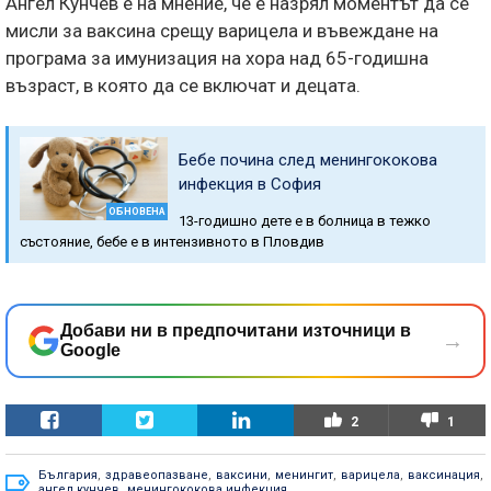
Ангел Кунчев е на мнение, че е назрял моментът да се
мисли за ваксина срещу варицела и въвеждане на
програма за имунизация на хора над 65-годишна
възраст, в която да се включат и децата.
Бебе почина след менингококова
инфекция в София
ОБНОВЕНА
13-годишно дете е в болница в тежко
състояние, бебе е в интензивното в Пловдив
Добави ни в предпочитани източници в
→
Google
2
1
България
,
здравеопазване
,
ваксини
,
менингит
,
варицела
,
ваксинация
,
ангел кунчев
,
менингококова инфекция