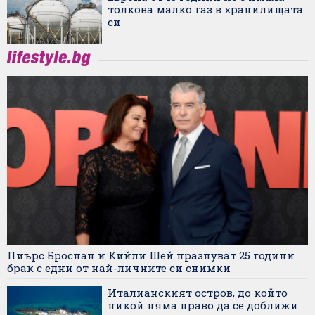
толкова малко газ в хранилищата
си
Пиърс Броснан и Кийли Шей празнуват 25 години
брак с едни от най-личните си снимки
Италианският остров, до който
никой няма право да се доближи