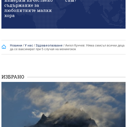
съдържание за
любопитните малки
хора
Новини
/
У нас
/
Здравеопазване
/
Ангел Кунчев: Няма смисъл всички деца
да се ваксинират при 5 случая на менингокок
ИЗБРАНО