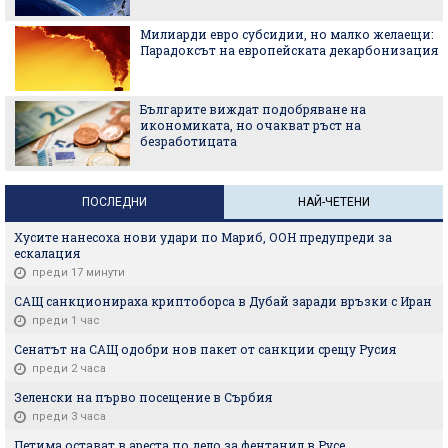
Защо чешмяната вода често е по-добрият
избор от бутилираната
Екстремна еволюция - как животните се
адаптират към градската среда на живот
ПОСЛЕДНИ
НАЙ-ЧЕТЕНИ
Хусите нанесоха нови удари по Мариб, ООН предупреди за
ескалация
преди 17 минути
САЩ санкционираха криптоборса в Дубай заради връзки с Иран
преди 1 час
Сенатът на САЩ одобри нов пакет от санкции срещу Русия
преди 2 часа
Зеленски на първо посещение в Сърбия
преди 3 часа
Петима остават в ареста по дело за фентанил в Русе