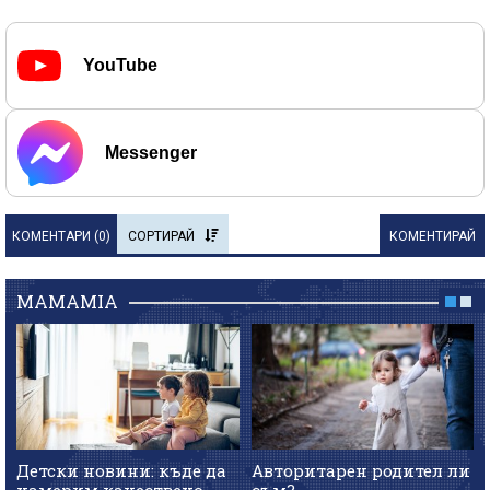
YouTube
Messenger
КОМЕНТАРИ (
0
)
СОРТИРАЙ
КОМЕНТИРАЙ
MAMAMIA
Детски новини: къде да
Авторитарен родител ли
намерим качествено
съм?