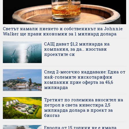
Светът намали пиенето и собственикът на Johnnie
Walker ще прави икономии за 1 милиард долара
САЩ дават $1,2 милиарда на
компания, за да... изостави
проектите си
След 2-месечно наддаване: Една от
най-големите нискотарифни
компании прие оферта за €6,6
милиарда
Третият по големина вносител на
петрол в света инвестира 2,5
милиарда долара в проект за
биогаз
Европа от 15 години не е имала