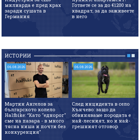
милиарда е пред крах
Гответе се за до €1200 на
заради сушата в
квадрат, за да заживеете
Германия
в него
ИСТОРИИ
06.08.2026
06.08.2026
Мартин Ангелов за
След инцидента в село
българското колело
Кънчево: защо да
Halfbike: “Като "еднорог"
обвиняваме породата е
сме на пазара - в много
най-лесният, но и най-
тясна ниша и почти без
грешният отговор
конкуренция"