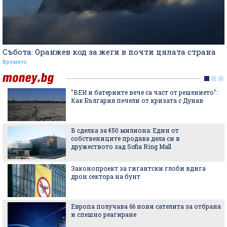
Събота: Оранжев код за жеги в почти цялата страна
Времето
Лятната аптечка: какво задължително да
носим със себе си в планината
Легендарен бар, легендарен коктейл: The
Matador е само част от наследството на Café
Royal
Най-очакваните кинопремиери за август
Ели Голдинг с вокалите на Янка Рупкина и
още - 5 нови песни от седмицата