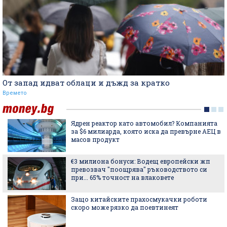
От запад идват облаци и дъжд за кратко
Времето
Ядрен реактор като автомобил? Компанията
за $6 милиарда, която иска да превърне АЕЦ в
масов продукт
€3 милиона бонуси: Водещ европейски жп
превозвач "поощрява" ръководството си
при... 65% точност на влаковете
Защо китайските прахосмукачки роботи
скоро може рязко да поевтинеят