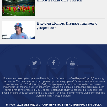
Никола Цолов: Гледам напред с
увереност
Всички текстове публикувани в News.bg са собственост на "Уеб Медия Груп" АД и са под
закрила на "Закона за авторското право и сродните му права". Всички снимки и видеа са
собственост на "Уеб Медия Груп" АД, разпространяват се с лиценз, който позволява
свободното им ползване или се използват на база лицензионни договори. Съдържанието,
включително текстове, снимки и видео не могат да бъдат използвани и копирани без
изричното писмено разрешение на "Уеб Медия Груп" АД, включително с цел агрегиране на
съдържанието и сходни услуги.
© 1998 - 2026 WEB MEDIA GROUP. NEWS.BG Е РЕГИСТРИРАНА ТЪРГОВСКА