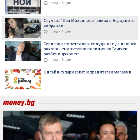
преди 5 дни
Случаят "Ива Михайлова" влиза в Народното
събрание
преди 4 дни
Борисов е понатежал и се чуди как да излъже
закона - съмнителна позиция на Вълчев
разбуни духовете
преди 5 дни
Онлайн супермаркет и хранителен магазин