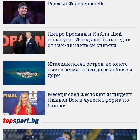
Роджър Федерер на 45
Пиърс Броснан и Кийли Шей
празнуват 25 години брак с едни
от най-личните си снимки
Италианският остров, до който
никой няма право да се доближи
дори
Месеци след жестокия инцидент:
Линдзи Вон в чудесна форма по
бански