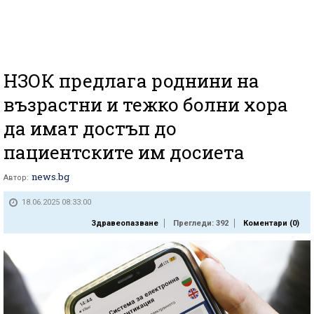
НЗОК предлага роднини на
възрастни и тежко болни хора
да имат достъп до
пациентските им досиета
news.bg
Автор:
18.06.2025 08:33:00
Здравеопазване
Прегледи: 392
Коментари (
0
)