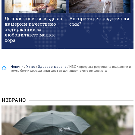
Детски новини: къде да
Авторитарен родител ли
намерим качествено
съм?
съдържание за
любопитните малки
хора
Новини
/
У нас
/
Здравеопазване
/
НЗОК предлага роднини на възрастни и
тежко болни хора да имат достъп до пациентските им досиета
ИЗБРАНО