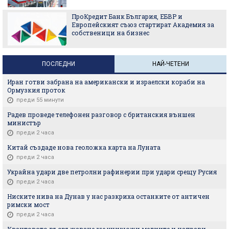
ПроКредит Банк България, ЕБВР и
Европейският съюз стартират Академия за
собственици на бизнес
ПОСЛЕДНИ
НАЙ-ЧЕТЕНИ
Иран готви забрана на американски и израелски кораби на
Ормузкия проток
преди 55 минути
Радев проведе телефонен разговор с британския външен
министър
преди 2 часа
Китай създаде нова геоложка карта на Луната
преди 2 часа
Украйна удари две петролни рафинерии при удари срещу Русия
преди 2 часа
Ниските нива на Дунав у нас разкриха останките от античен
римски мост
преди 2 часа
Квантовото въоръжаване ще унищожи медиите и направи