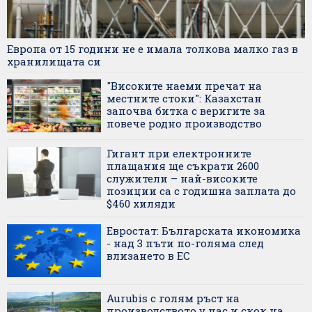
Европа от 15 години не е имала толкова малко газ в
хранилищата си
"Високите наеми пречат на
местните стоки": Казахстан
започва битка с веригите за
повече родно производство
Гигант при електронните
плащания ще съкрати 2600
служители – най-високите
позиции са с годишна заплата до
$460 хиляди
Евростат: Българската икономика
- над 3 пъти по-голяма след
влизането в ЕС
Aurubis с голям ръст на
производството у нас и скок на