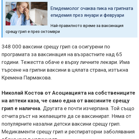
Епидемиолог очаква пика на грипната
епидемия през януари и февруари
Най-правилното време за ваксинация
срещу грип е през октомври
348 000 ваксини срещу грип са осигурени по
програмата за ваксинация на възрастните над 65
години. Тежестта обаче е върху личните лекари. Има
търсене на грипни ваксини в цялата страна, изтъкна
Кремена Пармакова.
Николай Костов от Асоциацията на собствениците
на аптеки каза, че само една от ваксините срещу
грип е налична.
Другата е почти изчерпана. Той също
отчита ръст на желаещите да се ваксинират. Няма от
популярните назални детски ваксини срещу грип.
Медикаменти срещу грип и респираторни заболявания