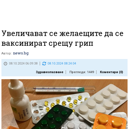
Увеличават се желаещите да се
ваксинират срещу грип
news.bg
Автор:
08.10.2024 06:09:38
08.10.2024 08:24:04
Здравеопазване
Прегледи: 1449
Коментари (
0
)