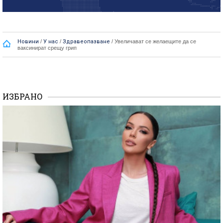
Новини
/
У нас
/
Здравеопазване
/
Увеличават се желаещите да се
ваксинират срещу грип
ИЗБРАНО