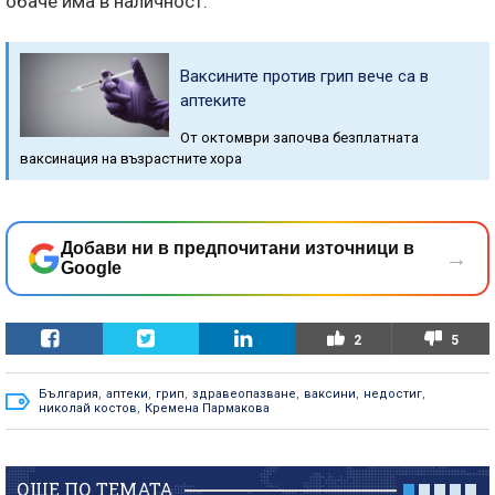
обаче има в наличност.
Ваксините против грип вече са в
аптеките
От октомври започва безплатната
ваксинация на възрастните хора
Добави ни в предпочитани източници в
→
Google
2
5
България
,
аптеки
,
грип
,
здравеопазване
,
ваксини
,
недостиг
,
николай костов
,
Кремена Пармакова
ОЩЕ ПО ТЕМАТА