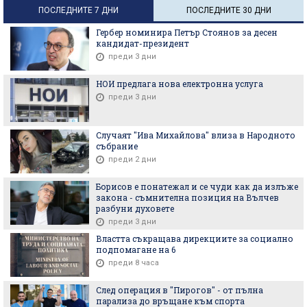
ПОСЛЕДНИТЕ 7 ДНИ
ПОСЛЕДНИТЕ 30 ДНИ
Гербер номинира Петър Стоянов за десен
кандидат-президент
преди 3 дни
НОИ предлага нова електронна услуга
преди 3 дни
Случаят "Ива Михайлова" влиза в Народното
събрание
преди 2 дни
Борисов е понатежал и се чуди как да излъже
закона - съмнителна позиция на Вълчев
разбуни духовете
преди 3 дни
Властта съкращава дирекциите за социално
подпомагане на 6
преди 8 часа
След операция в "Пирогов" - от пълна
парализа до връщане към спорта