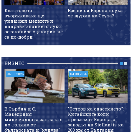
Квантовото
Взе ли си Европа поука
въоръжаване ще
от щурма на Сеута?
унищожи медиите и
направи знанието лукс,
останалите сценарии не
са по-добри
БИЗНЕС
04.08.2026
04.08.2026
В Сърбия и С.
"Остров на спасението":
Македония
Китайските коли
минималната заплата е
превземат Европа, а
по-голяма от
заводът на Stellantis на
българската и "купува"
200 км от България