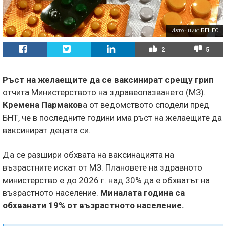
Източник:
БГНЕС
2
5
Ръст на желаещите да се ваксинират срещу грип
отчита Министерството на здравеопазването (МЗ).
Кремена Пармаков
а от ведомството сподели пред
БНТ, че в последните години има ръст на желаещите да
ваксинират децата си.
Да се разшири обхвата на ваксинацията на
възрастните искат от МЗ. Плановете на здравното
министерство е до 2026 г. над 30% да е обхватът на
възрастното население.
Миналата година са
обхванати 19% от възрастното население.