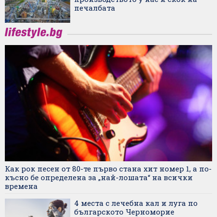
печалбата
Как рок песен от 80-те първо стана хит номер 1, а по-
късно бе определена за „най-лошата“ на всички
времена
4 места с лечебна кал и луга по
българското Черноморие