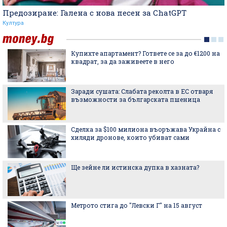
Предозиране: Галена с нова песен за ChatGPT
Култура
Купихте апартамент? Гответе се за до €1200 на
квадрат, за да заживеете в него
Заради сушата: Слабата реколта в ЕС отваря
възможности за българската пшеница
Сделка за $100 милиона въоръжава Украйна с
хиляди дронове, които убиват сами
Ще зейне ли истинска дупка в хазната?
Метрото стига до "Левски Г" на 15 август