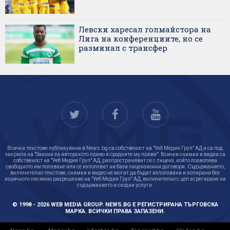
Левски харесал голмайстора на
Лига на конференциите, но се
разминал с трансфер
Всички текстове публикувани в News.bg са собственост на "Уеб Медия Груп" АД и са под
закрила на "Закона за авторското право и сродните му права". Всички снимки и видеа са
собственост на "Уеб Медия Груп" АД, разпространяват се с лиценз, който позволява
свободното им ползване или се използват на база лицензионни договори. Съдържанието,
включително текстове, снимки и видео не могат да бъдат използвани и копирани без
изричното писмено разрешение на "Уеб Медия Груп" АД, включително с цел агрегиране на
съдържанието и сходни услуги.
© 1998 - 2026 WEB MEDIA GROUP. NEWS.BG Е РЕГИСТРИРАНА ТЪРГОВСКА
МАРКА. ВСИЧКИ ПРАВА ЗАПАЗЕНИ.