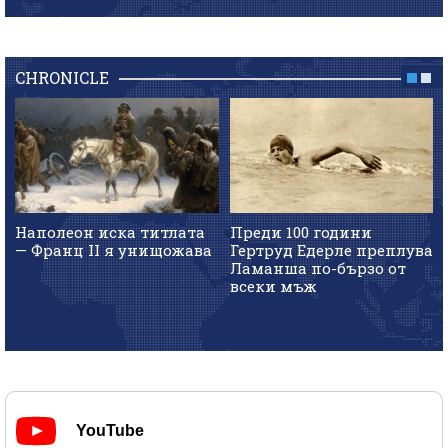
CHRONICLE
Наполеон иска титлата
Преди 100 години
— Франц II я унищожава
Гертруд Едерле преплува
Ламанша по-бързо от
всеки мъж
YouTube