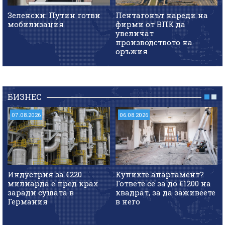
Зеленски: Путин готви
Пентагонът нареди на
мобилизация
фирми от ВПК да
увеличат
производството на
оръжия
БИЗНЕС
07.08.2026
06.08.2026
Индустрия за €220
Купихте апартамент?
милиарда е пред крах
Гответе се за до €1200 на
заради сушата в
квадрат, за да заживеете
Германия
в него