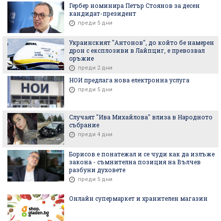
Гербер номинира Петър Стоянов за десен
кандидат-президент
преди 5 дни
Украинският "Антонов", до който бе намерен
дрон с експлозиви в Лайпциг, е превозвал
оръжие
преди 2 дни
НОИ предлага нова електронна услуга
преди 5 дни
Случаят "Ива Михайлова" влиза в Народното
събрание
преди 4 дни
Борисов е понатежал и се чуди как да излъже
закона - съмнителна позиция на Вълчев
разбуни духовете
преди 5 дни
Онлайн супермаркет и хранителен магазин