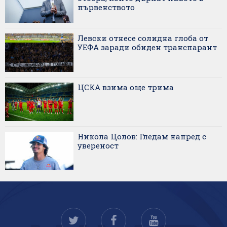
първенството
Левски отнесе солидна глоба от
УЕФА заради обиден транспарант
ЦСКА взима още трима
Никола Цолов: Гледам напред с
увереност