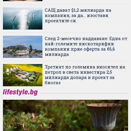
САЩ дават $1,2 милиарда на
компания, за да... изостави
проектите си
След 2-месечно наддаване: Една от
най-големите нискотарифни
компании прие оферта за €6,6
милиарда
Третият по големина вносител на
петрол в света инвестира 2,5
милиарда долара в проект за
биогаз