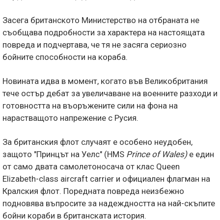
Засега британското Министерство на отбраната не
съобщава подробности за характера на настоящата
повреда и подчертава, че тя не засяга сериозно
бойните способности на кораба.
Новината идва в момент, когато във Великобритания
тече остър дебат за увеличаване на военните разходи и
готовността на въоръжените сили на фона на
нарастващото напрежение с Русия.
За британския флот случаят е особено неудобен,
защото "Принцът на Уелс" (HMS
Prince of Wales)
е един
от само двата самолетоносача от клас Queen
Elizabeth-class aircraft carrier и официален флагман на
Кралския флот. Поредната повреда неизбежно
подновява въпросите за надеждността на най-скъпите
бойни кораби в британската история.