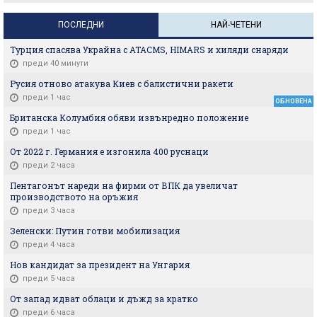
ПОСЛЕДНИ
НАЙ-ЧЕТЕНИ
Турция спасява Украйна с ATACMS, HIMARS и хиляди снаряди
преди 40 минути
Русия отново атакува Киев с балистични ракети
преди 1 час
ОБНОВЕНА
Британска Колумбия обяви извънредно положение
преди 1 час
От 2022 г. Германия е изгонила 400 руснаци
преди 2 часа
Пентагонът нареди на фирми от ВПК да увеличат
производството на оръжия
преди 3 часа
Зеленски: Путин готви мобилизация
преди 4 часа
Нов кандидат за президент на Унгария
преди 5 часа
От запад идват облаци и дъжд за кратко
преди 6 часа