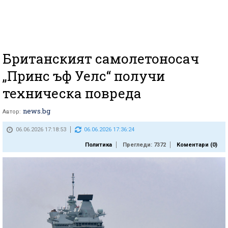
Британският самолетоносач
„Принс ъф Уелс“ получи
техническа повреда
news.bg
Автор:
06.06.2026 17:18:53
06.06.2026 17:36:24
Политика
Прегледи: 7372
Коментари (
0
)