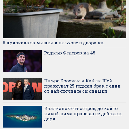
6 признака за мишки и плъхове в двора ни
Роджър Федерер на 45
Пиърс Броснан и Кийли Шей
празнуват 25 години брак с едни
от най-личните си снимки
Италианският остров, до който
никой няма право да се доближи
дори