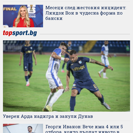
Месеци след жестокия инцидент:
Линдзи Вон в чудесна форма по
бански
Уверен Арда надигра и занули Дунав
Георги Иванов: Вече има 4 или 5
отбора, които дърпат нивото в