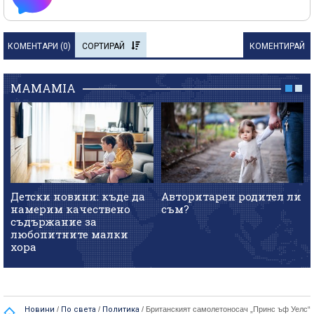
КОМЕНТАРИ (
0
)
СОРТИРАЙ
КОМЕНТИРАЙ
MAMAMIA
Детски новини: къде да
Авторитарен родител ли
намерим качествено
съм?
съдържание за
любопитните малки
хора
Новини
/
По света
/
Политика
/
Британският самолетоносач „Принс ъф Уелс“