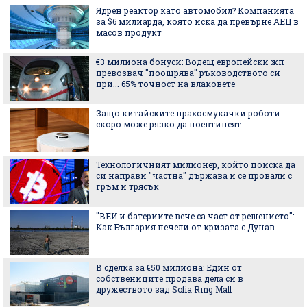
Ядрен реактор като автомобил? Компанията
за $6 милиарда, която иска да превърне АЕЦ в
масов продукт
€3 милиона бонуси: Водещ европейски жп
превозвач "поощрява" ръководството си
при... 65% точност на влаковете
Защо китайските прахосмукачки роботи
скоро може рязко да поевтинеят
Технологичният милионер, който поиска да
си направи "частна" държава и се провали с
гръм и трясък
"ВЕИ и батериите вече са част от решението":
Как България печели от кризата с Дунав
В сделка за €50 милиона: Един от
собствениците продава дела си в
дружеството зад Sofia Ring Mall