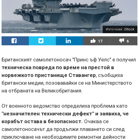
Източник:
iStock
17
6
Британският самолетоносач "Принс ъф Уелс" е получил
техническа повреда по време на престой в
норвежкото пристанище Ставангер
, съобщиха
британски медии, позовавайки се на Министерството
на отбраната на Великобритания.
От военното ведомство определиха проблема като
"незначителен технически дефект" и заявиха, че
корабът остава в безопасност.
Очаква се
самолетоносачът да продължи плаването си след
приключване на необходимите ремонтни дейности