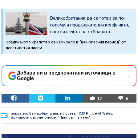
Великобритания да се готви за по-
големи и продължителни конфликти,
настоя шефът на отбраната
Обединеното кралство се намирало в "най-опасния период" от
десетилетия насам
Добави ни в предпочитани източници в
→
Google
17
6
норвегия
,
Великобритания
,
по света
,
HMS Prince of Wales
,
Британски самолетоносач "Принцът на Уелс"