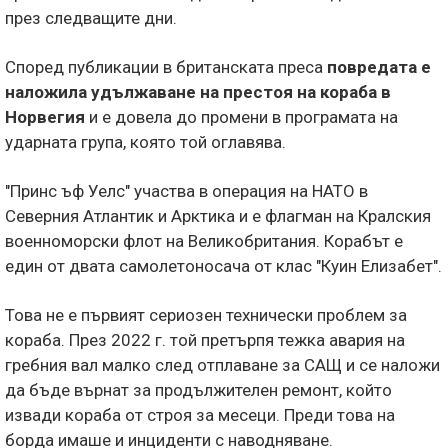
през следващите дни.
Според публикации в британската преса
повредата е
наложила удължаване на престоя на кораба в
Норвегия
и е довела до промени в програмата на
ударната група, която той оглавява.
"Принс ъф Уелс" участва в операция на НАТО в
Северния Атлантик и Арктика и е флагман на Кралския
военноморски флот на Великобритания. Корабът е
един от двата самолетоносача от клас "Куин Елизабет".
Това не е първият сериозен технически проблем за
кораба. През 2022 г. той претърпя тежка авария на
гребния вал малко след отплаване за САЩ и се наложи
да бъде върнат за продължителен ремонт, който
извади кораба от строя за месеци. Преди това на
борда имаше и инциденти с наводняване.