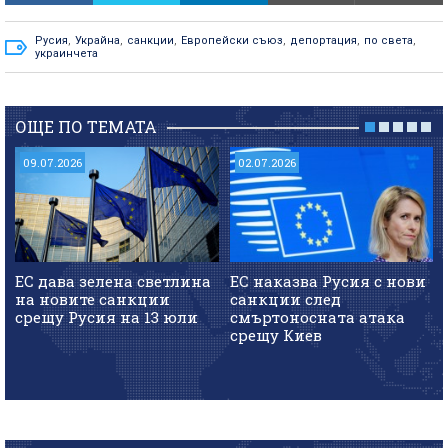
Русия
,
Украйна
,
санкции
,
Европейски съюз
,
депортация
,
по света
,
украинчета
ОЩЕ ПО ТЕМАТА
09.07.2026
02.07.2026
ЕС дава зелена светлина
ЕС наказва Русия с нови
на новите санкции
санкции след
срещу Русия на 13 юли
смъртоносната атака
срещу Киев