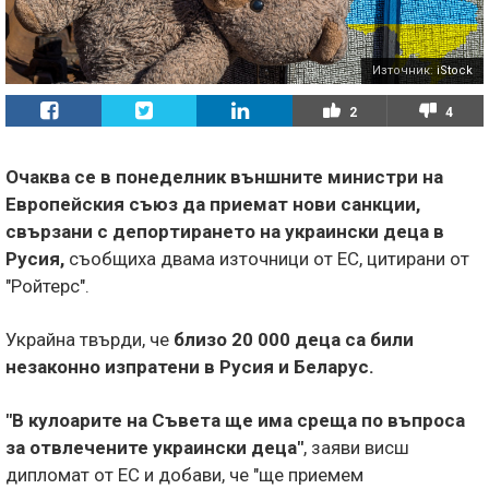
Източник:
iStock
2
4
Очаква се в понеделник външните министри на
Европейския съюз да приемат нови санкции,
свързани с депортирането на украински деца в
Русия,
съобщиха двама източници от ЕС, цитирани от
"Ройтерс".
Украйна твърди, че
близо 20 000 деца са били
незаконно изпратени в Русия и Беларус.
"В кулоарите на Съвета ще има среща по въпроса
за отвлечените украински деца"
, заяви висш
дипломат от ЕС и добави, че "ще приемем