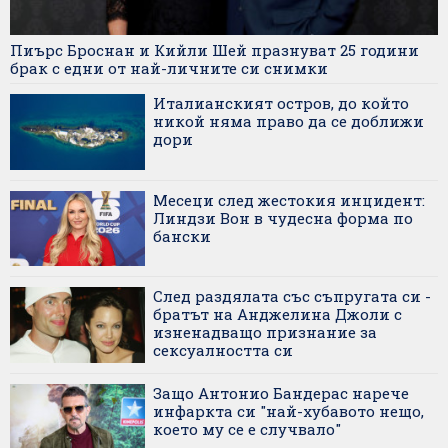
Пиърс Броснан и Кийли Шей празнуват 25 години
брак с едни от най-личните си снимки
Италианският остров, до който
никой няма право да се доближи
дори
Месеци след жестокия инцидент:
Линдзи Вон в чудесна форма по
бански
След раздялата със съпругата си -
братът на Анджелина Джоли с
изненадващо признание за
сексуалността си
Защо Антонио Бандерас нарече
инфаркта си "най-хубавото нещо,
което му се е случвало"