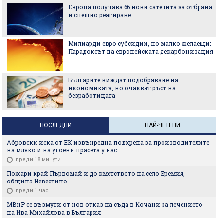
Европа получава 66 нови сателита за отбрана
и спешно реагиране
Милиарди евро субсидии, но малко желаещи:
Парадоксът на европейската декарбонизация
Българите виждат подобряване на
икономиката, но очакват ръст на
безработицата
ПОСЛЕДНИ
НАЙ-ЧЕТЕНИ
Абровски иска от ЕК извънредна подкрепа за производителите
на мляко и на угоени прасета у нас
преди 18 минути
Пожари край Първомай и до кметството на село Еремия,
община Невестино
преди 1 час
МВнР се възмути от нов отказ на съда в Кочани за лечението
на Ива Михайлова в България