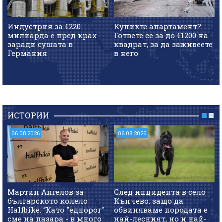
Индустрия за €220
Купихте апартамент?
милиарда е пред крах
Гответе се за до €1200 на
заради сушата в
квадрат, за да заживеете
Германия
в него
ИСТОРИИ
06.08.2026
06.08.2026
Мартин Ангелов за
След инцидента в село
българското колело
Кънчево: защо да
Halfbike: “Като "еднорог"
обвиняваме породата е
сме на пазара - в много
най-лесният, но и най-