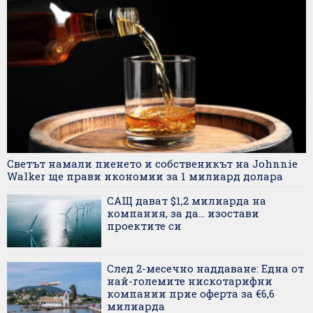
Светът намали пиенето и собственикът на Johnnie
Walker ще прави икономии за 1 милиард долара
САЩ дават $1,2 милиарда на
компания, за да... изостави
проектите си
След 2-месечно наддаване: Една от
най-големите нискотарифни
компании прие оферта за €6,6
милиарда