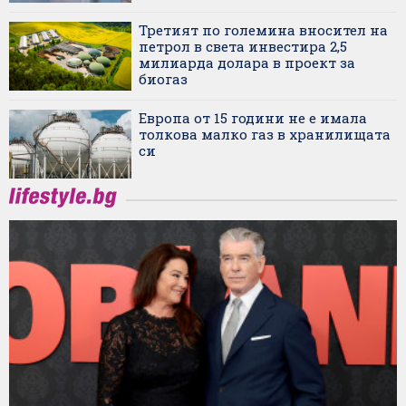
Третият по големина вносител на
петрол в света инвестира 2,5
милиарда долара в проект за
биогаз
Европа от 15 години не е имала
толкова малко газ в хранилищата
си