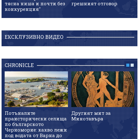
тясна ниша и почти без
грешният отговор
конкуренция"
ЕКСКЛУЗИВНО ВИДЕО
CHRONICLE
Потъналите
Другият мит за
праисторически селища
Минотавъра
по българското
Черноморие: какво лежи
под водата от Варна до