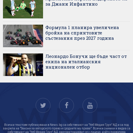
за Джани Инфантино
Формула 1 планира увеличена
бройка на спринтовите
състезания през 2027 година
Леонардо Бонучи ще бъде част от
екипа на италианския
национален отбор
Всички текстове публикувани в News.bg са собственост на "Уеб Медия Груп" АД и са под
закрила на "Закона за авторското право и сродните му права". Всички снимки и видеа са
собственост на "Уеб Медия Груп" АД, разпространяват се с лиценз, който позволява