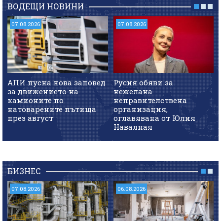
ВОДЕЩИ НОВИНИ
07.08.2026
07.08.2026
АПИ пусна нова заповед
Русия обяви за
за движението на
нежелана
камионите по
неправителствена
натоварените пътища
организация,
през август
оглавявана от Юлия
Навалная
БИЗНЕС
07.08.2026
06.08.2026