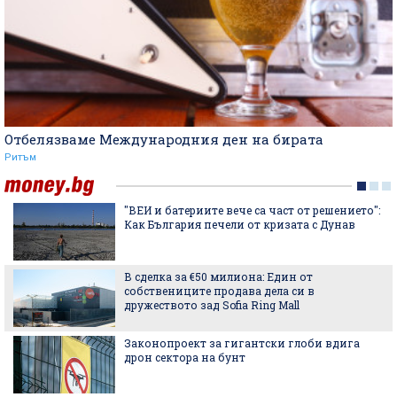
Отбелязваме Международния ден на бирата
Ритъм
"ВЕИ и батериите вече са част от решението":
Как България печели от кризата с Дунав
В сделка за €50 милиона: Един от
собствениците продава дела си в
дружеството зад Sofia Ring Mall
Законопроект за гигантски глоби вдига
дрон сектора на бунт