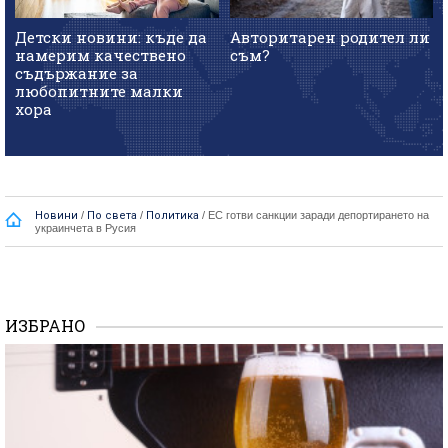
Детски новини: къде да
Авторитарен родител ли
намерим качествено
съм?
съдържание за
любопитните малки
хора
Новини
/
По света
/
Политика
/
ЕС готви санкции заради депортирането на
украинчета в Русия
ИЗБРАНО