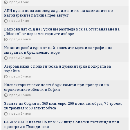
преди 1 час
АПИ пусна нова заповед за движението на камионите по
натоварените пътища през август
преди 1 час
Върховният съд на Русия ще разгледа иск за отстраняване на
„Яблоко“ от парламентарните избори
преди 2 часа
Испания разби една от най-големите мрежи за трафик на
мигранти в Средиземно море
преди 2 часа
Азербайджан с политическа и хуманитарна подкрепа за
Украйна
преди 3 часа
Инспекторите вече носят боди камери при проверки на
строителните обекти в София
преди 3 часа
Заемът на София от 365 млн. евро: 200 нови автобуса, 75 тролея,
20 трамвая и 50 електробуса
преди 3 часа
БАБХ и ДАНС иззеха 115 кг и 527 литра опасни пестициди при
проверки в Пловдивско