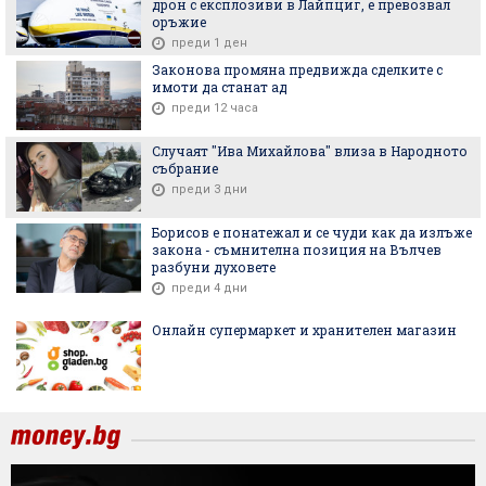
дрон с експлозиви в Лайпциг, е превозвал
оръжие
преди 1 ден
Законова промяна предвижда сделките с
имоти да станат ад
преди 12 часа
Случаят "Ива Михайлова" влиза в Народното
събрание
преди 3 дни
Борисов е понатежал и се чуди как да излъже
закона - съмнителна позиция на Вълчев
разбуни духовете
преди 4 дни
Онлайн супермаркет и хранителен магазин