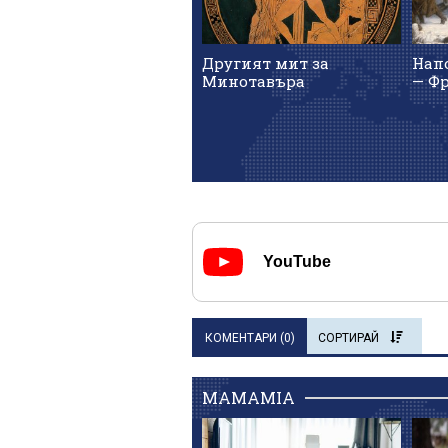
Другият мит за
Нап
Минотавъра
— Ф
YouTube
КОМЕНТАРИ (
0
)
СОРТИРАЙ
MAMAMIA