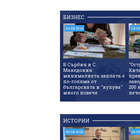
БИЗНЕС
04.08.2026
04.0
В Сърбия и С.
"Ост
Македония
Кит
минималната заплата е
прев
по-голяма от
заво
българската и "купува"
200 
много повече
печ
ИСТОРИИ
06.08.2026
06.0