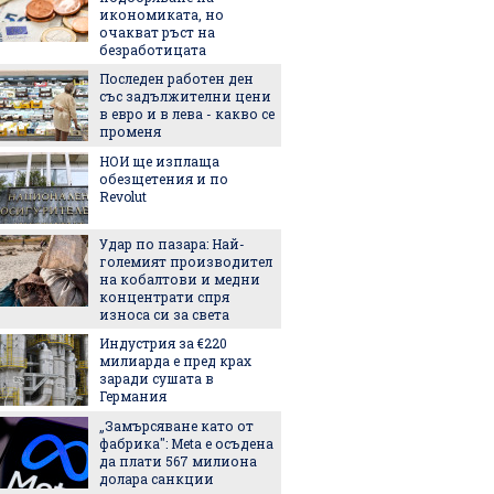
икономиката, но
очакват ръст на
безработицата
15 факт
Последен работен ден
за бира
със задължителни цени
Междун
в евро и в лева - какво се
бирата
променя
3 лесни
НОИ ще изплаща
рецепт
обезщетения и по
Revolut
5 прич
Удар по пазара: Най-
петна 
големият производител
на кобалтови и медни
концентрати спря
Чарлийз
износа си за света
Индустрия за €220
милиарда е пред крах
заради сушата в
Нова т
Германия
предст
„Замърсяване като от
произх
фабрика": Meta е осъдена
на Зем
да плати 567 милиона
долара санкции