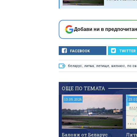
Добави ни в предпочитан
FACEBOOK
TWITTER
беларус
,
литва
,
летище
,
вилнюс
,
по св
ОЩЕ ПО ТЕМАТА
13.05.2026
23.0
Балони от Беларус
Литв