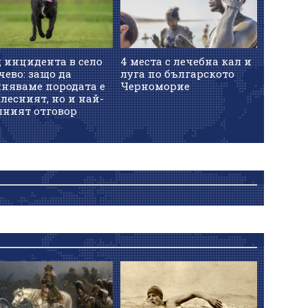
 инцидента в село
4 места с лечебна кал и
ево: защо да
луга по българското
иняваме породата е
Черноморие
лесният, но и най-
шният отговор