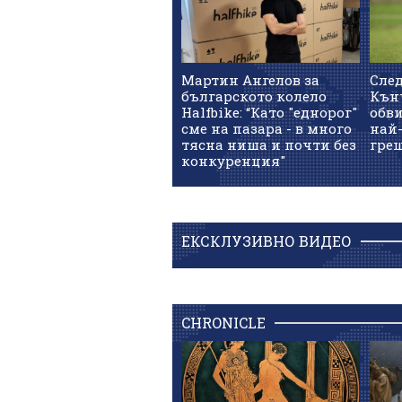
Мартин Ангелов за
След
българското колело
Кънч
Halfbike: “Като "еднорог"
обв
сме на пазара - в много
най-
тясна ниша и почти без
гре
конкуренция"
ЕКСКЛУЗИВНО ВИДЕО
CHRONICLE