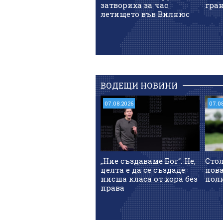
затвориха за час
гран
летището във Вилнюс
ВОДЕЩИ НОВИНИ
07.08.2026
07.0
„Ние създаваме Бог“. Не,
Сто
целта е да се създаде
нов
нисша класа от хора без
пол
права