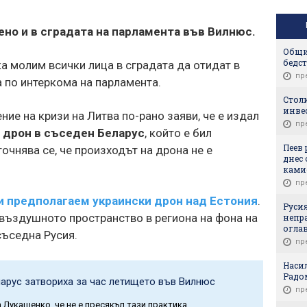
о и в сградата на парламента във Вилнюс.
Общи
бедс
а молим всички лица в сградата да отидат в
пр
 по интеркома на парламента.
Стол
инве
ие на кризи на Литва по-рано заяви, че е издал
пр
 дрон в съседен Беларус
, който е бил
Пеев
очнява се, че произходът на дрона не е
днес
ками
пр
и предполагаем украински дрон над Естония
.
Руси
 въздушното пространство в региона на фона на
непр
огла
съседна Русия.
пр
Насил
Радо
ларус затвориха за час летището във Вилнюс
пр
 Лукашенко, че не е пресякъл тази практика