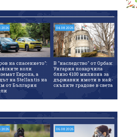
8.2026
04.08.2026
ров на спасението":
В "наследство" от Орбан:
айските коли
Унгария похарчила
земат Европа, а
близо €100 милиона за
дът на Stellantis на
държавни имоти в най-
км от България
скъпите градове в света
ели
8.2026
06.08.2026