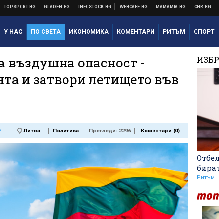
У НАС
ПО СВЕТА
ИКОНОМИКА
КОМЕНТАРИ
РИТЪМ
СПОРТ
а въздушна опасност -
ИЗБ
та и затвори летището във
7
Литва
Политика
Прегледи: 2296
Коментари (
0
)
Отбе
бира
Ритъм
Аржентина изрази
подкрепата си за Джани