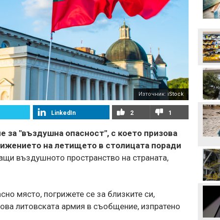
Инфантино
Формула 1 планира
увеличена бройка на
спринтовите
състезания през 2027
година
Леонардо Бонучи ще
бъде част от екипа на
италианския
Източник:
iStock
национален отбор
Левски отряза
LinkedIn
2
1
Олимпиакос за Акрам
Бурас
 за "въздушна опасност", с което призова
движението на летището в столицата поради
Златна победа: ЦСКА
покори 20-а държава!
ващи въздушното пространство на страната,
Макаби Тел Авив срещу
ЦСКА, "жълтите" на
сно място, погрижете се за близките си,
колене!
зова литовската армия в съобщение, изпратено