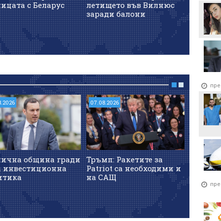
ицата с Беларус
летището във Вилнюс
въздуш
заради балони
пре
8.2026
07.08.2026
07.08.202
лична община гради
Тръмп: Ракетите за
Енерги
а инвестиционна
Patriot са необходими и
уверява
итика
на САЩ
работи 
пре
въпрек
на Дун