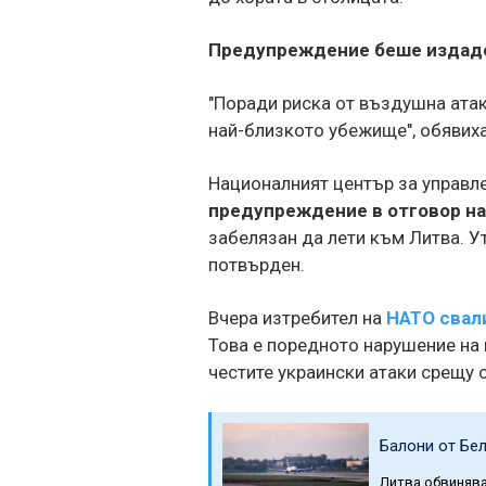
Предупреждение беше издаден
"Поради риска от въздушна атак
най-близкото убежище", обявиха
Националният център за управлен
предупреждение в отговор на
забелязан да лети към Литва. Ут
потвърден.
Вчера изтребител на
НАТО свал
Това е поредното нарушение на
честите украински атаки срещу 
Балони от Бе
Литва обвинява