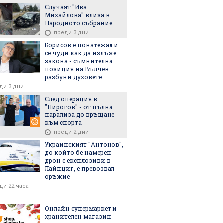
на тревога
границата си с Беларус
ни притис
Случаят "Ива
и Русия
пуснем бе
Михайлова" влиза в
торове
Народното събрание
преди 3 дни
Борисов е понатежал и
се чуди как да излъже
закона - съмнителна
позиция на Вълчев
разбуни духовете
ди 3 дни
След операция в
6
07.08.2026
07.08.2026
"Пирогов" - от пълна
парализа до връщане
към спорта
преди 2 дни
Украинският "Антонов",
до който бе намерен
йният министър
Евтим Милошев се
Законова 
дрон с експлозиви в
Лайпциг, е превозвал
: АЕЦ "Козлодуй"
мъчи с фокуси да
предвижда 
оръжие
без затруднения
запушва течовете в
имоти да с
ди 22 часа
и ниските нива
културата
ав
Онлайн супермаркет и
хранителен магазин