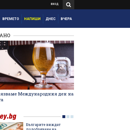
ВХОД
ВРЕМЕТО
НАПИШИ
ДНЕС
ВЧЕРА
РАНО
лязваме Международния ден на
та
Българите виждат
4 хижи 
подобряване на
се стиг