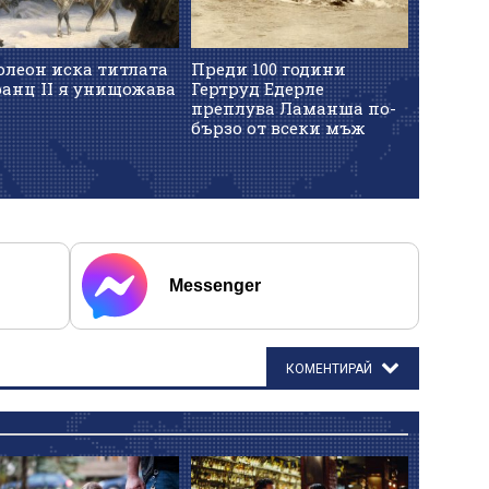
олеон иска титлата
Преди 100 години
ранц II я унищожава
Гертруд Едерле
преплува Ламанша по-
бързо от всеки мъж
Messenger
КОМЕНТИРАЙ