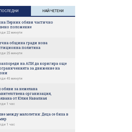
ПОСЛЕДНИ
НАЙ-ЧЕТЕНИ
на Перник обяви частично
твено положение
еди 22 минути
ична община гради нова
стиционна политика
еди 25 минути
 разпореди на АПИ да коригира още
 ограниченията за движение на
они
еди 45 минути
я обяви за нежелана
авителствена организация,
вявана от Юлия Навалная
еди 1 час
ие между малолетни: Деца се биха в
мир
еди 1 час