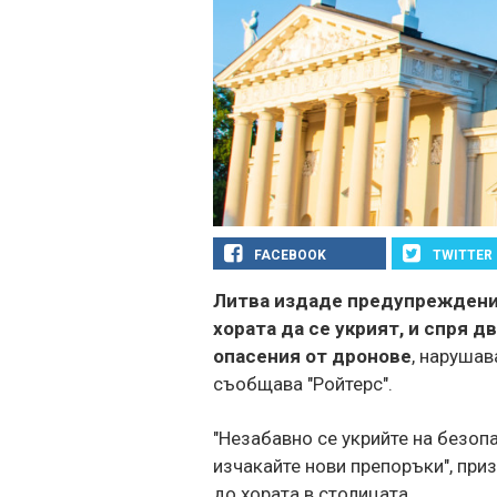
FACEBOOK
TWITTER
Литва издаде предупреждение
хората да се укрият, и спря 
опасения от дронове
, наруша
съобщава "Ройтерс".
"Незабавно се укрийте на безопа
изчакайте нови препоръки", при
до хората в столицата.