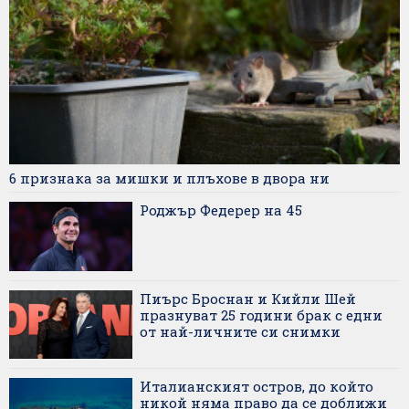
6 признака за мишки и плъхове в двора ни
Роджър Федерер на 45
Пиърс Броснан и Кийли Шей
празнуват 25 години брак с едни
от най-личните си снимки
Италианският остров, до който
никой няма право да се доближи