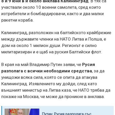
8 и 9 юни в и около анклава Калининград
. В тях са
участвали около 10 военни самолета, сред които
изтребители и бомбардировачи, както и два малки
ракетни кораба.
Калининград, разположен на балтийското крайбрежие
между държавите членки на НАТО Литва и Полша, е
дом на около 1 милион души. Регионът е силно
милитаризиран и е щаб на руския Балтийски флот.
В края на май Владимир Путин заяви, че
Русия
разполага с всички необходими средства
, за да
унищожи всяка сила, която се опита да атакува
Калининград. Изявлението му дойде, след като
външният министър на Литва каза, че НАТО трябва да
покаже на Москва, че може да проникне в анклава.
Путин: Русия разполага със