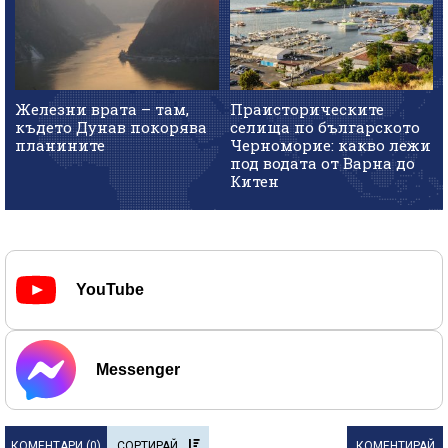
Железни врата – там,
Праисторическите
където Дунав покорява
селища по българското
планините
Черноморие: какво лежи
под водата от Варна до
Китен
YouTube
Messenger
КОМЕНТАРИ (
0
)
СОРТИРАЙ
КОМЕНТИРАЙ