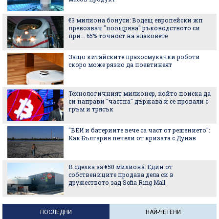
€3 милиона бонуси: Водещ европейски жп
превозвач "поощрява" ръководството си
при... 65% точност на влаковете
Защо китайските прахосмукачки роботи
скоро може рязко да поевтинеят
Технологичният милионер, който поиска да
си направи "частна" държава и се провали с
гръм и трясък
"ВЕИ и батериите вече са част от решението":
Как България печели от кризата с Дунав
В сделка за €50 милиона: Един от
собствениците продава дела си в
дружеството зад Sofia Ring Mall
ПОСЛЕДНИ
НАЙ-ЧЕТЕНИ