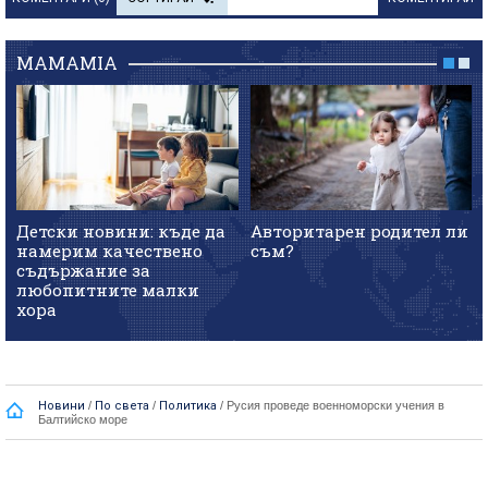
MAMAMIA
Детски новини: къде да
Авторитарен родител ли
намерим качествено
съм?
съдържание за
любопитните малки
хора
Новини
/
По света
/
Политика
/
Русия проведе военноморски учения в
Балтийско море