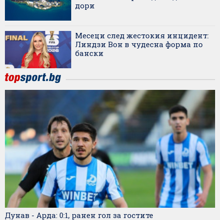
дори
Месеци след жестокия инцидент:
Линдзи Вон в чудесна форма по
бански
Дунав - Арда: 0:1, ранен гол за гостите