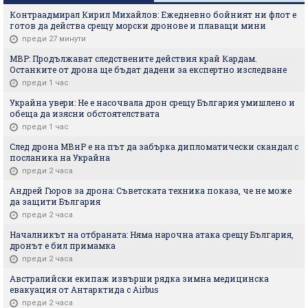
Контраадмирал Кирил Михайлов: Ежедневно бойният ни флот е
готов да действа срещу морски дронове и плаващи мини
преди 27 минути
МВР: Продължават следствените действия край Кардам.
Останките от дрона ще бъдат дадени за експертно изследване
преди 1 час
Украйна увери: Не е насочвала дрон срещу България умишлено и
обеща да изясни обстоятелствата
преди 1 час
След дрона МВнР е на път да забърка дипломатически скандал с
посланика на Украйна
преди 2 часа
Андрей Гюров за дрона: Съветската техника показа, че не може
да защити България
преди 2 часа
Началникът на отбраната: Няма нарочна атака срещу България,
дронът е бил примамка
преди 2 часа
Австралийски екипаж извърши рядка зимна медицинска
евакуация от Антарктида с Airbus
преди 2 часа