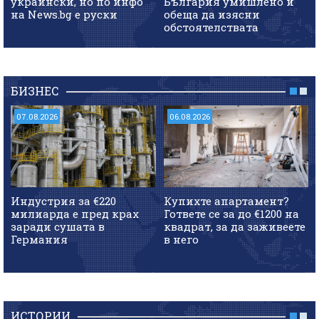
украински, но по инфо
България умишлено и
на News.bg e руски
обеща да изясни
обстоятелствата
БИЗНЕС
07.08.2026
06.08.2026
Индустрия за €220
Купихте апартамент?
милиарда е пред крах
Гответе се за до €1200 на
заради сушата в
квадрат, за да заживеете
Германия
в него
ИСТОРИИ