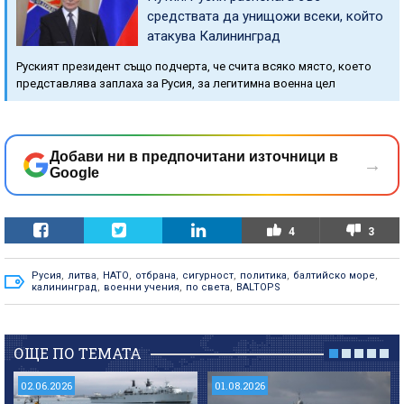
средствата да унищожи всеки, който
атакува Калининград
Руският президент също подчерта, че счита всяко място, което
представлява заплаха за Русия, за легитимна военна цел
Добави ни в предпочитани източници в
→
Google
4
3
Русия
,
литва
,
НАТО
,
отбрана
,
сигурност
,
политика
,
балтийско море
,
калининград
,
военни учения
,
по света
,
BALTOPS
ОЩЕ ПО ТЕМАТА
02.06.2026
01.08.2026