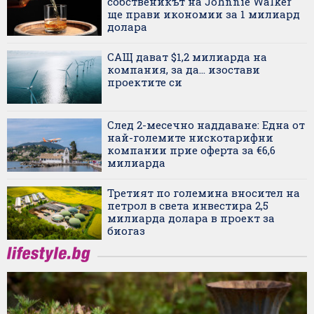
собственикът на Johnnie Walker
ще прави икономии за 1 милиард
долара
САЩ дават $1,2 милиарда на
компания, за да... изостави
проектите си
След 2-месечно наддаване: Една от
най-големите нискотарифни
компании прие оферта за €6,6
милиарда
Третият по големина вносител на
петрол в света инвестира 2,5
милиарда долара в проект за
биогаз