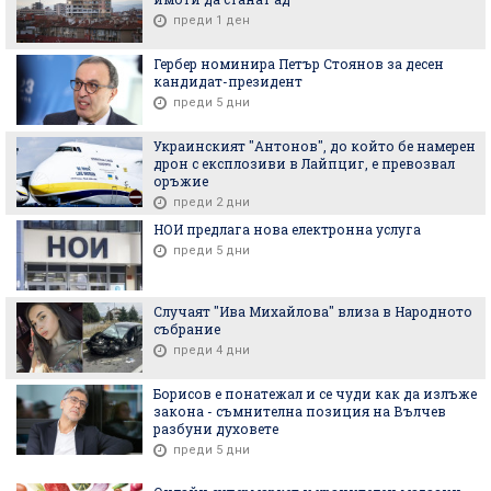
преди 1 ден
Гербер номинира Петър Стоянов за десен
кандидат-президент
преди 5 дни
Украинският "Антонов", до който бе намерен
дрон с експлозиви в Лайпциг, е превозвал
оръжие
преди 2 дни
НОИ предлага нова електронна услуга
преди 5 дни
Случаят "Ива Михайлова" влиза в Народното
събрание
преди 4 дни
Борисов е понатежал и се чуди как да излъже
закона - съмнителна позиция на Вълчев
разбуни духовете
преди 5 дни