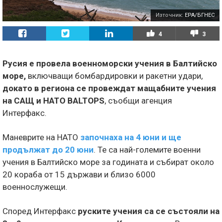
Източник:
EPA/БГНЕС
4
3
Русия е провела военноморски учения в Балтийско
море,
включващи бомбардировки и ракетни удари,
докато в региона се провеждат мащабните учения
на САЩ и НАТО
BALTOPS
, съобщи агенция
Интерфакс.
Маневрите на НАТО
започнаха на 4 юни и ще
продължат до 20 юни
. Те са най-големите военни
учения в Балтийско море за годината и събират около
20 кораба от 15 държави и близо 6000
военнослужещи.
Според Интерфакс
руските учения са се състояли на