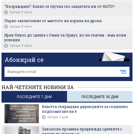
"Възраждане": Какво се случва със защитата ни от НАТО?
преди 2 часа
Първо заключение от мястото на взрива на дрона
преди 3 часа
Иран близо до сделка с Оман за Ормуз, но не съвсем - има нови
условия
преди 3 часа
Абонирай се
НАЙ-ЧЕТЕНИТЕ НОВИНИ ЗА
ПОСЛЕДНИТЕ 7 ДНИ
ПОСЛЕДНИТЕ 30 ДНИ
Властта съкращава дирекциите за социално
подпомагане на 6
преди 2 дни
Законова промяна предвижда сделките с
имоти да станат ад