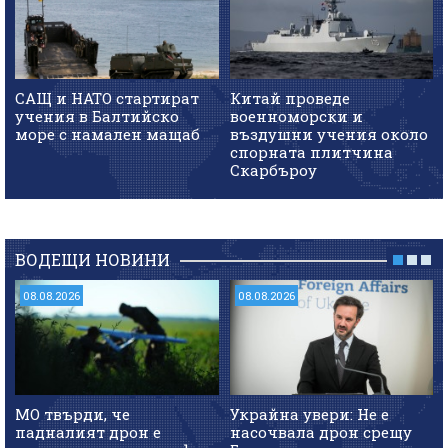
САЩ и НАТО стартират
Китай проведе
учения в Балтийско
военноморски и
море с намален мащаб
въздушни учения около
спорната плитчина
Скарбъроу
ВОДЕЩИ НОВИНИ
08.08.2026
08.08.2026
МО твърди, че
Украйна увери: Не е
падналият дрон е
насочвала дрон срещу