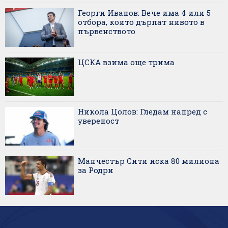
Георги Иванов: Вече има 4 или 5
отбора, които дърпат нивото в
първенството
ЦСКА взима още трима
Никола Цолов: Гледам напред с
увереност
Манчестър Сити иска 80 милиона
за Родри