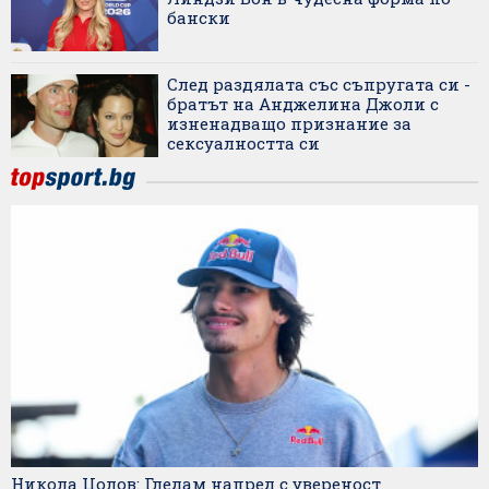
бански
След раздялата със съпругата си -
братът на Анджелина Джоли с
изненадващо признание за
сексуалността си
Никола Цолов: Гледам напред с увереност