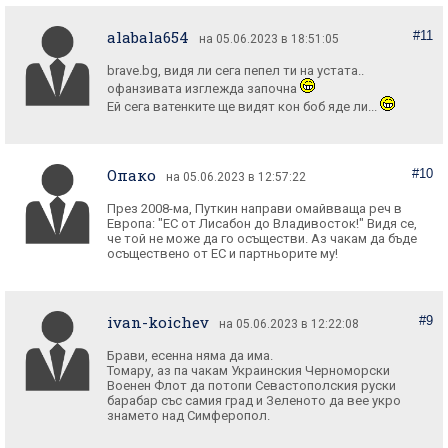
alabala654
#11
на 05.06.2023 в 18:51:05
brave.bg, видя ли сега пепел ти на устата..
офанзивата изглежда започна
Ей сега ватенките ще видят кон боб яде ли...
Опако
#10
на 05.06.2023 в 12:57:22
През 2008-ма, Путкин направи омайвваща реч в
Европа: "ЕС от Лисабон до Владивосток!" Видя се,
че той не може да го осъществи. Аз чакам да бъде
осъществено от ЕС и партньорите му!
ivan-koichev
#9
на 05.06.2023 в 12:22:08
Брави, есенна няма да има.
Томару, аз па чакам Украинския Черноморски
Военен Флот да потопи Севастополския руски
барабар със самия град и Зеленото да вее укро
знамето над Симферопол.