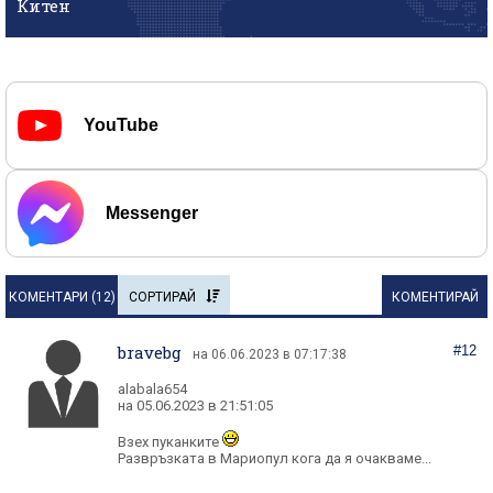
Китен
YouTube
Messenger
КОМЕНТАРИ (
12
)
СОРТИРАЙ
КОМЕНТИРАЙ
bravebg
#12
на 06.06.2023 в 07:17:38
alabala654
на 05.06.2023 в 21:51:05
Взех пуканките
Развръзката в Мариопул кога да я очакваме...