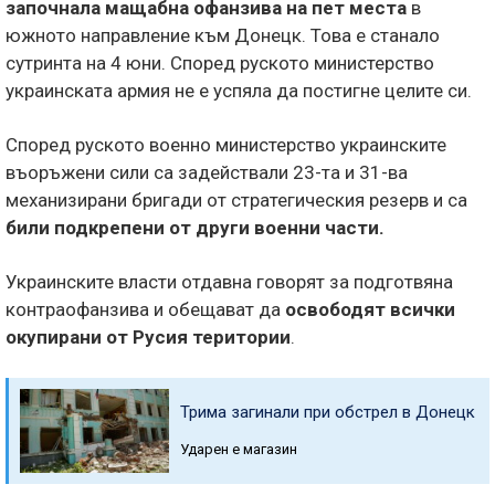
започнала мащабна офанзива на пет места
в
южното направление към Донецк. Това е станало
сутринта на 4 юни. Според руското министерство
украинската армия не е успяла да постигне целите си.
Според руското военно министерство украинските
въоръжени сили са задействали 23-та и 31-ва
механизирани бригади от стратегическия резерв и са
били подкрепени от други военни части.
Украинските власти отдавна говорят за подготвяна
контраофанзива и обещават да
освободят всички
окупирани от Русия територии
.
Трима загинали при обстрел в Донецк
Ударен е магазин