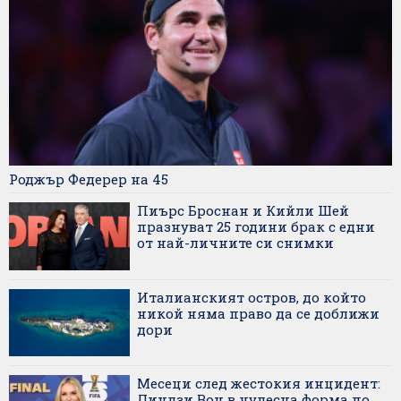
Роджър Федерер на 45
Пиърс Броснан и Кийли Шей
празнуват 25 години брак с едни
от най-личните си снимки
Италианският остров, до който
никой няма право да се доближи
дори
Месеци след жестокия инцидент:
Линдзи Вон в чудесна форма по