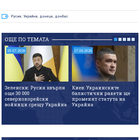
Русия
,
Украйна
,
донецк
,
донбас
ОЩЕ ПО ТЕМАТА
25.07.2026
17.06.2026
Зеленски: Русия хвърля
Киев: Украинските
още 30 000
балистични ракети ще
севернокорейски
променят статута на
войници срещу Украйна
Украйна