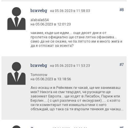
bravebg
#8
на 05.06.2023 в 11:58:03
alabala654
на 05.06.2023 в 12:01:23
чакаме, къде ше идем.... още десет дни и от
пролетна официално ще стане лятна офанзива...
само да не се окаже, че па лятото им е много жега и
да я отложат за есента?
bravebg
#7
на 05.06.2023 в 11:53:23
Tomorrow
на 05.06.2023 в 13:18:56
Ако искаш и в Рейкявик ги чакай, ще ме занимаваш
мен? Никога не съм твърдял, че руснаците ще
завземат Европа... ще ходят в Лисабон, Париж или
Берлин.....( с цел различна от екскурзия)..... с който
си ги коментирал тия измишльотини с него
обсъждай, що така са ти вързали тенекия да чакаш...