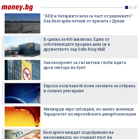
"ВЕИ и батериите вече са част от решението":
Как България печели от кризата с Дунав
В сделка за €50 милиона: Един от
собствениците продава дела си в
дружеството зад Sofia Ring Mall
Законопроект за гигантски глоби вдига
дрон сектора на бунт
Европа получава 66 нови сателита за отбрана
и спешно реагиране
Милиарди евро субсидии, но малко желаещи:
Парадоксът на европейската декарбонизация
Българите виждат подобряване на
икономиката, но очакват ръст на