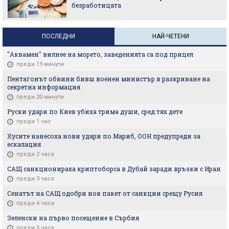
безработицата
ПОСЛЕДНИ
НАЙ-ЧЕТЕНИ
"Аквамен" вилнее на морето, заведенията са под прицел
преди 19 минути
Пентагонът обвини бивш военен министър в разкриване на
секретна информация
преди 20 минути
Руски удари по Киев убиха трима души, сред тях дете
преди 1 час
Хусите нанесоха нови удари по Мариб, ООН предупреди за
ескалация
преди 2 часа
САЩ санкционираха криптоборса в Дубай заради връзки с Иран
преди 3 часа
Сенатът на САЩ одобри нов пакет от санкции срещу Русия
преди 4 часа
Зеленски на първо посещение в Сърбия
преди 5 часа