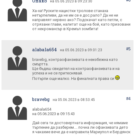
Опако
#6
на 05.06.2023 в 09:23:30
Ха-ха! Руските нацистки тролове станаха
нетърпеливи, да не им се е дос.рало? Да не ни
направяят нервно ако? Подскачат като петли, с
отрязани глави, налитат още на бой, като призовани
от некромансър в Кремъл зомбита!
alabala654
#5
на 05.06.2023 в 09:01:23
bravebg, контраофанзивата е неизбежна като
смъртта.
Ще бъдеш свидетел на контраофанзивата и на
успеха и не се притеснявай.
Потърпи още малко. На финалната права си
bravebg
#4
на 05.06.2023 в 08:53:45
alabala654
на 05.06.2023 в 09:15:43
Дай сега ти достовертната информация, че нямаме
търпение да разберем.... почна ли офанзивата дето
я чакахме вече да е направила Мариупол и Бердянск