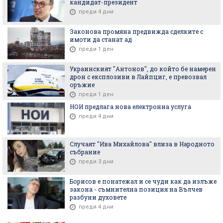
кандидат-президент
преди 4 дни
Законова промяна предвижда сделките с
имоти да станат ад
преди 1 ден
Украинският "Антонов", до който бе намерен
дрон с експлозиви в Лайпциг, е превозвал
оръжие
преди 1 ден
НОИ предлага нова електронна услуга
преди 4 дни
Случаят "Ива Михайлова" влиза в Народното
събрание
преди 3 дни
Борисов е понатежал и се чуди как да излъже
закона - съмнителна позиция на Вълчев
разбуни духовете
преди 4 дни