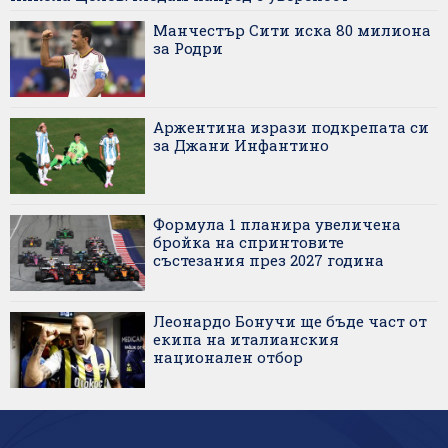
Манчестър Сити иска 80 милиона
за Родри
Аржентина изрази подкрепата си
за Джани Инфантино
Формула 1 планира увеличена
бройка на спринтовите
състезания през 2027 година
Леонардо Бонучи ще бъде част от
екипа на италианския
национален отбор