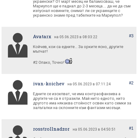
украински? От март месец ни баламосваш, че
Мариупол ще е паднал до 2-3 месеца.... да не да съм
изпуснал новините, снимат ли се украинците с
украинско знаме пред табелките на Мариупол?
Avatarx
#3
на 05.06.2023 в 08:03:22
Койчев, кои са едните... За орките ясно, другите
мълчат!
#2 Опако, Точно!
ivan-koichev
#2
на 05.06.2023 в 07:11:24
Едните се изсилват, че има контраофанзива а
другите че са я отразили. Май нито едното, нито
другото има някаква стойност освен като семки за
залъгалки на склонните към фантазии мозъци.
rosstrollnadzor
#1
на 05.06.2023 в 04:50:51