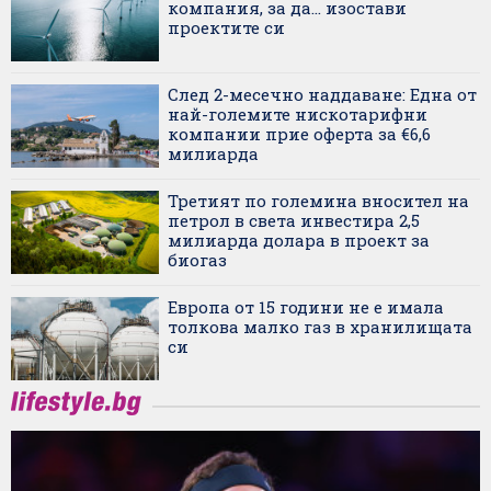
компания, за да... изостави
проектите си
След 2-месечно наддаване: Една от
най-големите нискотарифни
компании прие оферта за €6,6
милиарда
Третият по големина вносител на
петрол в света инвестира 2,5
милиарда долара в проект за
биогаз
Европа от 15 години не е имала
толкова малко газ в хранилищата
си