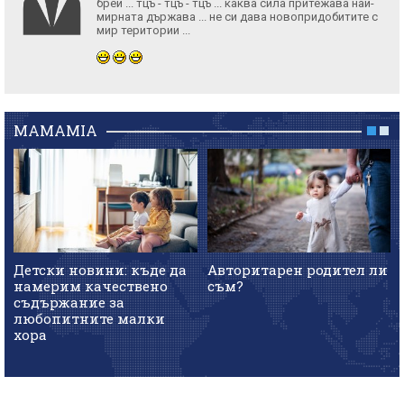
брей ... тцъ - тцъ - тцъ ... каква сила притежава най-
мирната държава ... не си дава новопридобитите с
мир територии ...
MAMAMIA
Детски новини: къде да
Авторитарен родител ли
намерим качествено
съм?
съдържание за
любопитните малки
хора