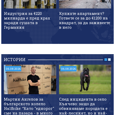
Индустрия за €220
Купихте апартамент?
милиарда е пред крах
Гответе се за до €1200 на
заради сушата в
квадрат, за да заживеете
Германия
в него
ИСТОРИИ
06.08.2026
06.08.2026
Мартин Ангелов за
След инцидента в село
българското колело
Кънчево: защо да
Halfbike: “Като "еднорог"
обвиняваме породата е
сме на пазара - в много
най-лесният, но и най-