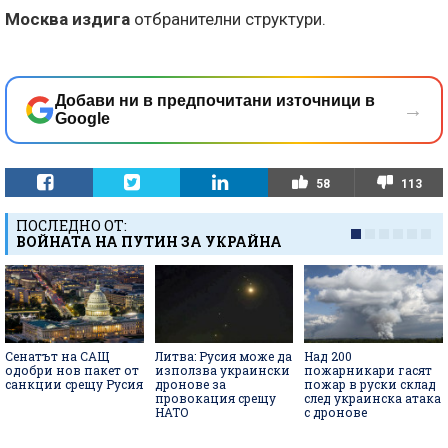
Москва издига
отбранителни структури.
Добави ни в предпочитани източници в
→
Google
58
113
ПОСЛЕДНО ОТ:
ВОЙНАТА НА ПУТИН ЗА УКРАЙНА
Сенатът на САЩ
Литва: Русия може да
Над 200
одобри нов пакет от
използва украински
пожарникари гасят
санкции срещу Русия
дронове за
пожар в руски склад
провокация срещу
след украинска атака
НАТО
с дронове