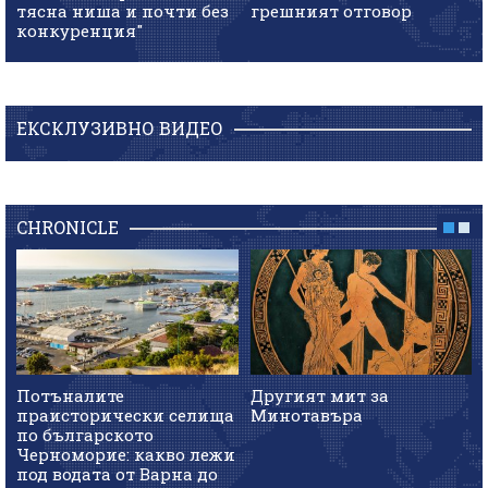
тясна ниша и почти без
грешният отговор
конкуренция"
ЕКСКЛУЗИВНО ВИДЕО
CHRONICLE
Потъналите
Другият мит за
праисторически селища
Минотавъра
по българското
Черноморие: какво лежи
под водата от Варна до