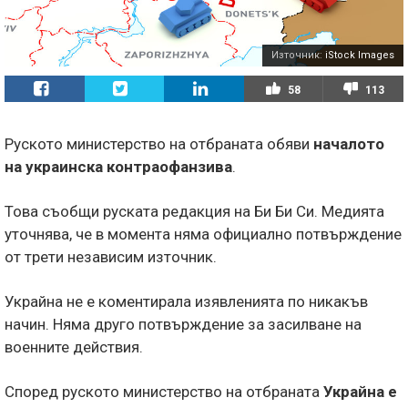
Източник:
iStock Images
58
113
Руското министерство на отбраната обяви
началото
на украинска контраофанзива
.
Това съобщи руската редакция на Би Би Си. Медията
уточнява, че в момента няма официално потвърждение
от трети независим източник.
Украйна не е коментирала изявленията по никакъв
начин. Няма друго потвърждение за засилване на
военните действия.
Според руското министерство на отбраната
Украйна е