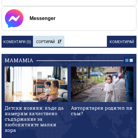
Messenger
КОМЕНТАРИ (
0
)
СОРТИРАЙ
КОМЕНТИРАЙ
MAMAMIA
Детски новини: къде да
Авторитарен родител ли
намерим качествено
съм?
съдържание за
любопитните малки
хора