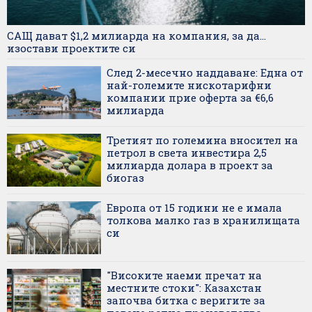
САЩ дават $1,2 милиарда на компания, за да...
изостави проектите си
След 2-месечно наддаване: Една от
най-големите нискотарифни
компании прие оферта за €6,6
милиарда
Третият по големина вносител на
петрол в света инвестира 2,5
милиарда долара в проект за
биогаз
Европа от 15 години не е имала
толкова малко газ в хранилищата
си
"Високите наеми пречат на
местните стоки": Казахстан
започва битка с веригите за