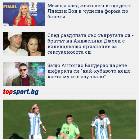
Месеци след жестокия инцидент:
Линдзи Вон в чудесна форма по
бански
След раздялата със съпругата си -
братът на Анджелина Джоли с
изненадващо признание за
сексуалността си
Защо Антонио Бандерас нарече
инфаркта си "най-хубавото нещо,
което му се е случвало"