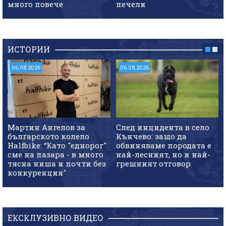
много повече
печели
ИСТОРИИ
06.08.2026
06.08.2026
Мартин Ангелов за
След инцидента в село
българското колело
Кънчево: защо да
Halfbike: “Като "еднорог"
обвиняваме породата е
сме на пазара - в много
най-лесният, но и най-
тясна ниша и почти без
грешният отговор
конкуренция"
ЕКСКЛУЗИВНО ВИДЕО