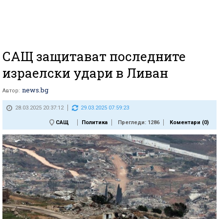
САЩ защитават последните
израелски удари в Ливан
news.bg
Автор:
28.03.2025 20:37:12
29.03.2025 07:59:23
САЩ
Политика
Прегледи: 1286
Коментари (
0
)