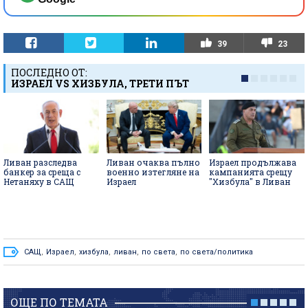
39
23
ПОСЛЕДНО ОТ:
ИЗРАЕЛ VS ХИЗБУЛА, ТРЕТИ ПЪТ
Ливан разследва
Ливан очаква пълно
Израел продължава
банкер за среща с
военно изтегляне на
кампанията срещу
Нетаняху в САЩ
Израел
"Хизбула" в Ливан
САЩ
,
Израел
,
хизбула
,
ливан
,
по света
,
по света/политика
ОЩЕ ПО ТЕМАТА