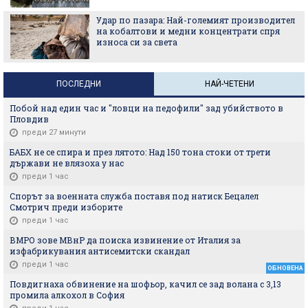
Удар по пазара: Най-големият производител
на кобалтови и медни концентрати спря
износа си за света
ПОСЛЕДНИ
НАЙ-ЧЕТЕНИ
Побой над един час и "ловци на педофили" зад убийството в
Пловдив
преди 27 минути
БАБХ не се спира и през лятото: Над 150 тона стоки от трети
държави не влязоха у нас
преди 1 час
Спорът за военната служба поставя под натиск Бецалел
Смотрич преди изборите
преди 1 час
ВМРО зове МВнР да поиска извинение от Италия за
изфабрикувания антисемитски скандал
преди 1 час
ОБНОВЕНА
Повдигнаха обвинение на шофьор, качил се зад волана с 3,13
промила алкохол в София