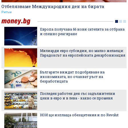
Отбелязваме Международния ден на бирата
Ритъм
Европа получава 66 нови сателита за отбрана
и спешно реагиране
Милиарди евро субсидии, но малко желаещи:
Парадоксът на европейската декарбонизация
Българите виждат подобряване на
икономиката, но очакват ръст на
безработицата
Последен работен ден със задължителни
цени в евро и в лева - какво се променя
НОИ ще изплаща обезщетения и по Revolut