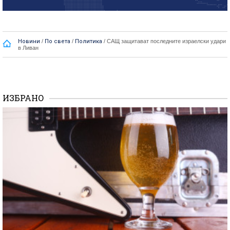
Новини
/
По света
/
Политика
/
САЩ защитават последните израелски удари
в Ливан
ИЗБРАНО