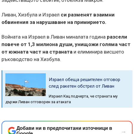
задействащото събитие, отбеляза Макрон.
Ливан, Хизбула и Израел
си разменят взаимни
обвинения за нарушаване на примирието.
Войната на Израел в Ливан миналата година
разсели
повече от 1,3 милиона души, унищожи голяма част
от южната част на страната
и елиминира висшето
ръководство на Хизбула.
Израел обеща решителен отговор
след ракетен обстрел от Ливан
Израел Кац подчерта, че страната му
държи Ливан отговорен за атаката
Добави ни в предпочитани източници в
→
Google