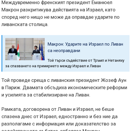
Междувременно френският президент Еманюел
Макрон разкритикува действията на Израел, като
според него нищо не може да оправдае ударите по
ливанската столица.
Макрон: Ударите на Израел по Ливан
са неоправдани
Той търси съдействие от Тръмп и Нетаняху
за спазването на примирието между Израел и Ливан
Той проведе среща с ливанския президент Жозеф Аун
в Париж. Двамата обсъдиха икономическите реформи
и усилията за стабилизиране на Ливан.
Рамката, договорена от Ливан и Израел, не беше
спазена днес от Израел, едностранно и без ние да
разполагаме с информация или доказателство за