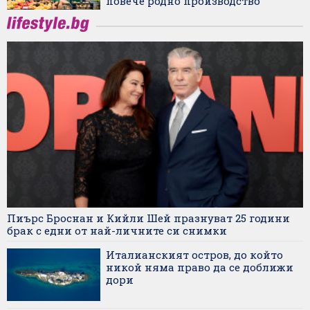
повече родно производство
Пиърс Броснан и Кийли Шей празнуват 25 години
брак с едни от най-личните си снимки
Италианският остров, до който
никой няма право да се доближи
дори