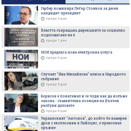
Гербер номинира Петър Стоянов за десен
кандидат-президент
преди 3 дни
Властта съкращава дирекциите за социално
подпомагане на 6
преди 1 ден
НОИ предлага нова електронна услуга
преди 4 дни
Случаят "Ива Михайлова" влиза в Народното
събрание
преди 3 дни
Борисов е понатежал и се чуди как да излъже
закона - съмнителна позиция на Вълчев
разбуни духовете
преди 4 дни
Украинският "Антонов", до който бе намерен
дрон с експлозиви в Лайпциг, е превозвал
оръжие