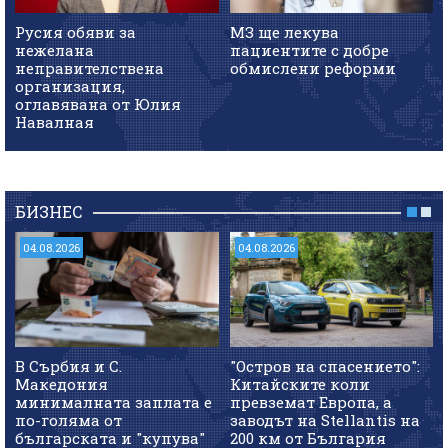
Русия обяви за
МЗ ще лекува
нежелана
пациентите с добре
неправителствена
обмислени реформи
организация,
оглавявана от Юлия
Навалная
БИЗНЕС
04.08.2026
04.08.2026
В Сърбия и С.
"Остров на спасението":
Македония
Китайските коли
минималната заплата е
превземат Европа, а
по-голяма от
заводът на Stellantis на
българската и "купува"
200 км от България