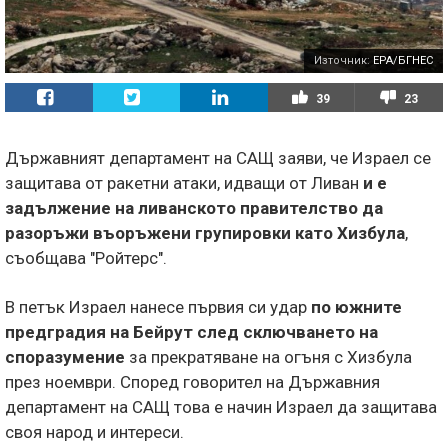
Източник:
EPA/БГНЕС
39
23
Държавният департамент на САЩ заяви, че Израел се
защитава от ракетни атаки, идващи от Ливан
и е
задължение на ливанското правителство да
разоръжи въоръжени групировки като Хизбула
,
съобщава "Ройтерс".
В петък Израел нанесе първия си удар
по южните
предградия на Бейрут след сключването на
споразумение
за прекратяване на огъня с Хизбула
през ноември. Според говорител на Държавния
департамент на САЩ това е начин Израел да защитава
своя народ и интереси.