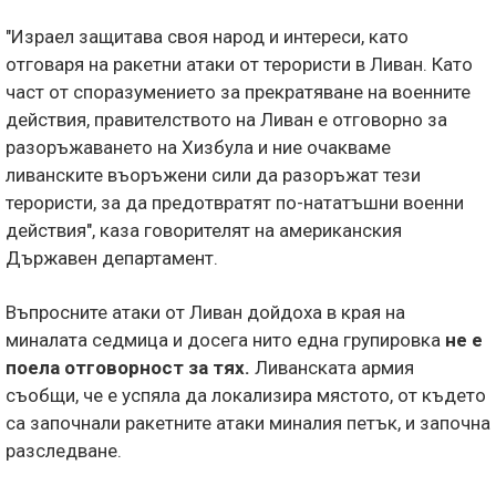
"Израел защитава своя народ и интереси, като
отговаря на ракетни атаки от терористи в Ливан. Като
част от споразумението за прекратяване на военните
действия, правителството на Ливан е отговорно за
разоръжаването на Хизбула и ние очакваме
ливанските въоръжени сили да разоръжат тези
терористи, за да предотвратят по-нататъшни военни
действия", каза говорителят на американския
Държавен департамент.
Въпросните атаки от Ливан дойдоха в края на
миналата седмица и досега нито една групировка
не е
поела отговорност за тях.
Ливанската армия
съобщи, че е успяла да локализира мястото, от където
са започнали ракетните атаки миналия петък, и започна
разследване.