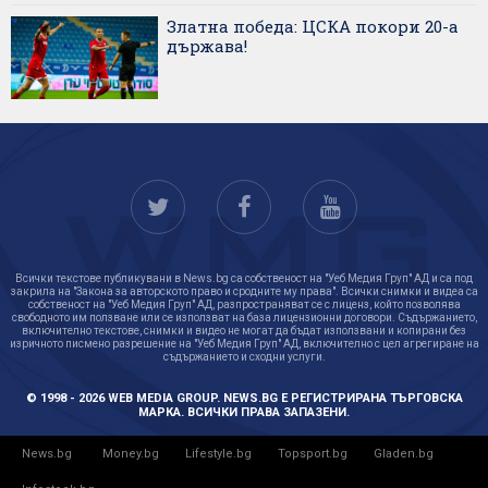
Златна победа: ЦСКА покори 20-а
държава!
Всички текстове публикувани в News.bg са собственост на "Уеб Медия Груп" АД и са под
закрила на "Закона за авторското право и сродните му права". Всички снимки и видеа са
собственост на "Уеб Медия Груп" АД, разпространяват се с лиценз, който позволява
свободното им ползване или се използват на база лицензионни договори. Съдържанието,
включително текстове, снимки и видео не могат да бъдат използвани и копирани без
изричното писмено разрешение на "Уеб Медия Груп" АД, включително с цел агрегиране на
съдържанието и сходни услуги.
© 1998 - 2026 WEB MEDIA GROUP. NEWS.BG Е РЕГИСТРИРАНА ТЪРГОВСКА
МАРКА. ВСИЧКИ ПРАВА ЗАПАЗЕНИ.
News.bg
Money.bg
Lifestyle.bg
Topsport.bg
Gladen.bg