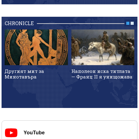
CHRONICLE
Другият мит за
Наполеон иска титлата
Минотавъра
— Франц II я унищожава
YouTube