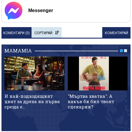
Messenger
КОМЕНТАРИ (
0
)
СОРТИРАЙ
КОМЕНТИРАЙ
MAMAMIA
И най-подходящият
"Мъртва хватка": А
цвят за дреха на първа
какъв би бил твоят
среща е...
сценарии?