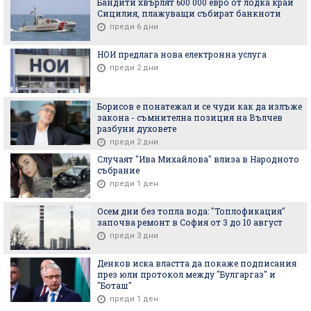
Бандити хвърлят 600 000 евро от лодка край
Сицилия, плажуващи събират банкноти
преди 6 дни
НОИ предлага нова електронна услуга
преди 2 дни
Борисов е понатежал и се чуди как да излъже
закона - съмнителна позиция на Вълчев
разбуни духовете
преди 2 дни
Случаят "Ива Михайлова" влиза в Народното
събрание
преди 1 ден
Осем дни без топла вода: "Топлофикация"
започва ремонт в София от 3 до 10 август
преди 3 дни
Денков иска властта да покаже подписания
през юли протокол между "Булгаргаз" и
"Боташ"
преди 1 ден