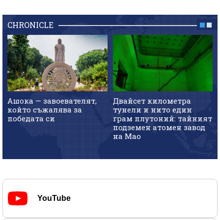
CHRONICLE
Ашока — завоевателят,
Двайсет километра
който съжалява за
тунели и нито един
победата си
грам плутоний: тайният
подземен атомен завод
на Мао
YouTube