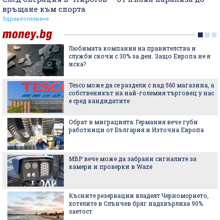
връщане към спорта
Здравеопазване
Любимата компания на правителства и
служби скочи с 30% за ден. Защо Европа не я
иска?
Tesco може да се раздели с над 560 магазина, а
собственикът на най-големия търговец у нас
е сред кандидатите
Обрат в миграцията: Германия вече губи
работници от България и Източна Европа
МВР вече може да забрани сигналите за
камери и проверки в Waze
Късните резервации владеят Черноморието,
хотелите в Слънчев бряг надхвърлиха 90%
заетост