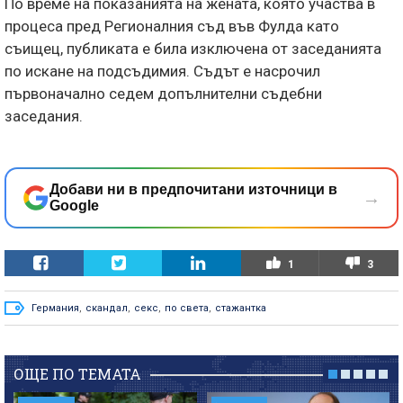
По време на показанията на жената, която участва в
процеса пред Регионалния съд във Фулда като
съищец, публиката е била изключена от заседанията
по искане на подсъдимия. Съдът е насрочил
първоначално седем допълнителни съдебни
заседания.
Добави ни в предпочитани източници в
→
Google
1
3
Германия
,
скандал
,
секс
,
по света
,
стажантка
ОЩЕ ПО ТЕМАТА