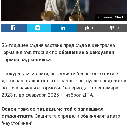
Източник:
iStock
1
3
56-годишен съдия застана пред съда в централна
Германия във вторник по
обвинение в сексуален
тормоз над колежка.
Прокуратурата счита, че съдията "на няколко пъти е
докосвал стажантката по начин с сексуален подтекст и
по този начин я е тормозил" в периода от септември
2023 г. до февруари 2025 г., изброи ДПА.
Освен това се твърди, че той е заплашвал
стажантката
. Защитата определи обвиненията като
"неустойчиви".