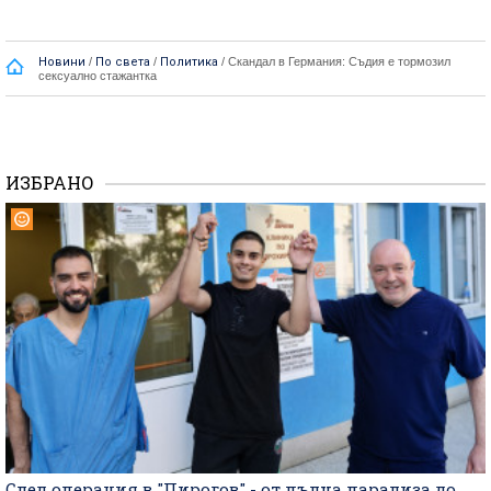
Новини
/
По света
/
Политика
/
Скандал в Германия: Съдия е тормозил
сексуално стажантка
ИЗБРАНО
След операция в "Пирогов" - от пълна парализа до