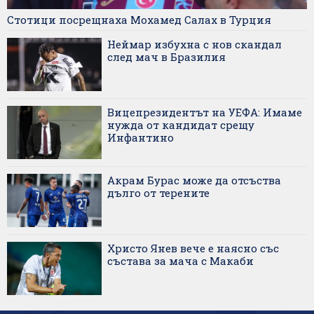
Стотици посрещнаха Мохамед Салах в Турция
Неймар избухна с нов скандал
след мач в Бразилия
Вицепрезидентът на УЕФА: Имаме
нужда от кандидат срещу
Инфантино
Акрам Бурас може да отсъства
дълго от терените
Христо Янев вече е наясно със
състава за мача с Макаби