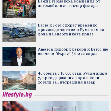
Важна германска компания от
автомобилния сектор фалира
Dacia и Ford спират временно
производството си в Румъния на
фона на енергийната криза
Amazon подобри рекорд и Безос ще
спечели "бързи" $4 милиарда
46 обекта с 10 000 стаи: Русия влага
ударно държавни пари в нови
хотели за... вътрешния пазар