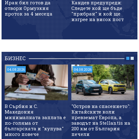
Иран бил готов да
Кандев предупреди:
отвори Ормузкия
Следете кой ще бъде
проток за 4 месеца
"прибран" и кой ще
изгрее на висок пост
БИЗНЕС
04.08.2026
04.08.2026
В Сърбия и С.
"Остров на спасението":
Македония
Китайските коли
минималната заплата е
превземат Европа, а
по-голяма от
заводът на Stellantis на
българската и "купува"
200 км от България
много повече
печели