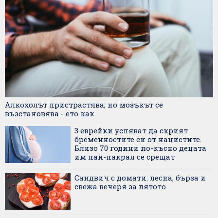
Алкохолът пристрастява, но мозъкът се
възстановява - ето как
3 еврейки успяват да скрият
бременностите си от нацистите.
Близо 70 години по-късно децата
им най-накрая се срещат
Сандвич с домати: лесна, бърза и
свежа вечеря за лятото