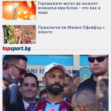
Горещините могат да засилят
всякакъв вид болка – ето как и
защо
Приключи ли Мишел Пфайфър с
киното