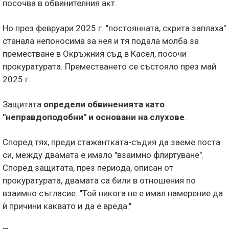
посочва в обвинителния акт.
Но през февруари 2025 г. "постоянната, скрита заплаха"
станала непоносима за нея и тя подала молба за
преместване в Окръжния съд в Касел, посочи
прокуратурата. Преместването се състояло през май
2025 г.
Защитата
определи обвиненията като
"неправдоподобни" и основани на слухове
.
Според тях, преди стажантката-съдия да заеме поста
си, между двамата е имало "взаимно флиртуване".
Според защитата, през периода, описан от
прокуратурата, двамата са били в отношения по
взаимно съгласие. "Той никога не е имал намерение да
ѝ причини каквато и да е вреда."