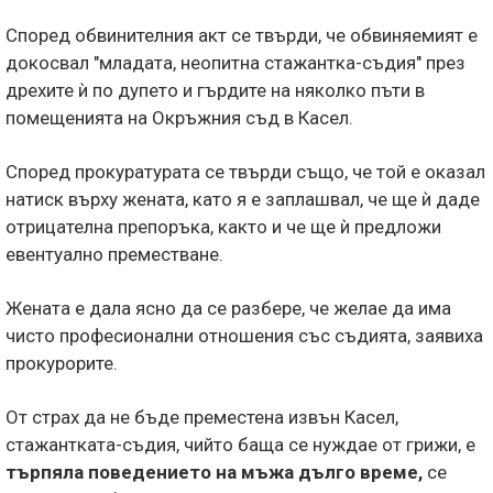
Според обвинителния акт се твърди, че обвиняемият е
докосвал "младата, неопитна стажантка-съдия" през
дрехите ѝ по дупето и гърдите на няколко пъти в
помещенията на Окръжния съд в Касел.
Според прокуратурата се твърди също, че той е оказал
натиск върху жената, като я е заплашвал, че ще ѝ даде
отрицателна препоръка, както и че ще ѝ предложи
евентуално преместване.
Жената е дала ясно да се разбере, че желае да има
чисто професионални отношения със съдията, заявиха
прокурорите.
От страх да не бъде преместена извън Касел,
стажантката-съдия, чийто баща се нуждае от грижи, е
търпяла поведението на мъжа дълго време,
се