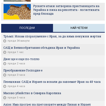
Руските атаки затвориха пристанищата на
Украйна в пика на реколтата - логистиката
пред блокада
ПОСЛЕДНИ
НАЙ-ЧЕТЕНИ
Тръмп: Искам споразумение с Иран, за да няма ненужни жертви
преди 34 минути
САЩ и Великобритания обсъдиха Иран и Украйна
преди 1 час
Днес ще е още по-топло
преди 2 часа
Преображение Господне е
преди 3 часа
Пезешкиан: САЩ и Израел са искали да завземат Иран за 48 часа
преди 4 часа
Масово убийство в Северна Каролина
преди 5 часа
Axios: Има прогрес на преговорите между Ливан и Израел